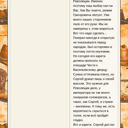
Революции. Именно
поэтому наш выбор пал на
Вас. Как Вы знаете, режим
Григоровича лютует. Уже
много наших сторонников
пало от его руки. Мы не
намерены с этим мириться.
Вот что надо сделать…
Генерал никогда в открытую
не показывался перед
народом, был осторожен и
поэтому почти неуязвим.
Но сегодня его карета
должна проехать по
площади Чести к
Васильевскому дворцу.
Сумка оттягивала плечо, но
Сергей думал лишь о своей
миссии. Это нужное для
Революции дело, у
императора не так много
генералов-головорезов, а
таких, как Сергей, в стране
– миллионы. К тому же, есть
вероятность скрыться в
толпе, если всё пройдёт
гладко.
Вот и карета. Сергей достал