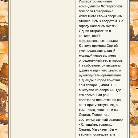
Император назначил
комендантом Люттеркопфа
генерала Григоровича,
известного своим зверским
отношением к солдатам. По
городу начались чистки.
Одних отправляли в
ссылки, особо
подозрительных вешали.
К этому времени Сергей,
уже представительный
молодой человек, имел
определённый вес в городе.
На собраниях он выдвигал
здравые идеи, его хвалили
руководители организации.
Однажды в город приехал
сам товарищ Игнат. Он
выступил на собрании, где
его пламенная речь
произвела впечатление на
всех присутствующих, в
том числе, конечно, и на
Сергея. После чего
состоялся личный разговор.
- Слушайте, товарищ
Сергей. Мы знаем, Вы –
верный последователь