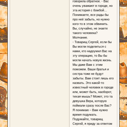
говорила обратное. - Вас
очень уважают в городе, но
эта история с бомбой…
Понимаете, все рады бы
про неё забыть, но нужно
кого-то в этом обвинить.
Вы, случайно, не знаете
такого человека?
Молчание.
- Товарищ Сергей, если бы
Вы могли поделиться с
нами, кто надоумил Вас на
эту операцию, то Вы бы
могли начать новую жизнь.
Мы даже Вам с этим
поможем. Ваши братья и
сестра тоже не будут
забыты. Вам стоит лишь его
назвать. Это какой-то
известный человек в городе
или, может быть, наоборот,
тихая мышь? Может, это та
девушка Вера, которую
поймали сразу после Вас?
Я понимаю – Вам нужно
время подумать.
Подумайте, товарищ
Сергей, я приду за ответом