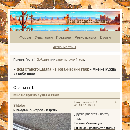
Форум
Участники
Правила
Регистрация
Войти
Активные темы
Привет, Гость!
Войдите
или
зарегистрируйтесь
.
»
Дом Старого Шляпа
»
Прозаический этаж
»
Мне не нужна
судьба иная
Страница:
1
Мне не нужна судьба иная
1
Поделиться
2019-
Shteler
01-18 15:10:41
и каждый выстрел - в цель
Другие рассказы на эту
тему:
Во имя Революции
От искры разгорится пламя