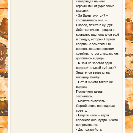
смотрящая на него
огромными от удивления
глазами.
- За Вами гонятся? –
спохватилась она. –
Скорее, лезьте в сундук!
Действительно – рядом с
кроватью располагался ещё
и сундук, который Сергей
сперва не заметил. Он
воспользовался советом
хозяйки, потом слышал, как
долбились в дверь.
- К Вам не забегал один
подозрительный субъект?
Знаете, он взорвал на
площади бомбу.
- Нет, я ничего такого не
видела.
После чего дверь
закрылась.
- Можете вылезать.
Сергей опять последовал
совету.
- Будете чаю? – вдруг
спросила она, будто ничего
не произошло.
- Да, пожалуйста.