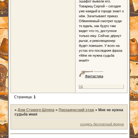
эшафот вывели его.
Товарищ Сергей – сегодня
уже каждый в городе знает о
нём. Зачитывают приказ.
Обвиняемый смотрит куда-
то вдаль, как будто там
видит что-то, доступное
только ему. Сейчас дёрнут
рычаг, и революционер
будет повешен. У всех на
устах его последняя фраза:
«Мне не нужна судьба
иная!»
Фантастика
+1
Страница:
1
»
Дом Старого Шляпа
»
Прозаический этаж
»
Мне не нужна
судьба иная
создать бесплатный форум