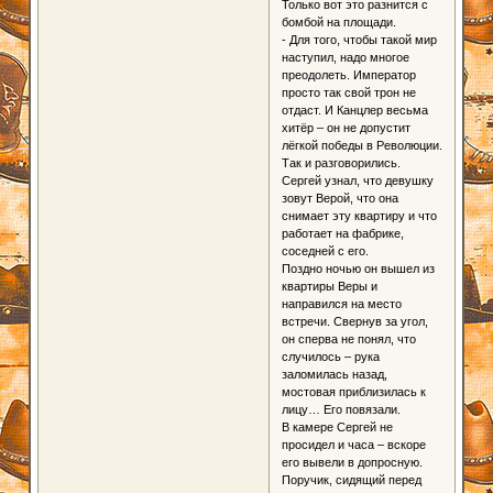
Только вот это разнится с
бомбой на площади.
- Для того, чтобы такой мир
наступил, надо многое
преодолеть. Император
просто так свой трон не
отдаст. И Канцлер весьма
хитёр – он не допустит
лёгкой победы в Революции.
Так и разговорились.
Сергей узнал, что девушку
зовут Верой, что она
снимает эту квартиру и что
работает на фабрике,
соседней с его.
Поздно ночью он вышел из
квартиры Веры и
направился на место
встречи. Свернув за угол,
он сперва не понял, что
случилось – рука
заломилась назад,
мостовая приблизилась к
лицу… Его повязали.
В камере Сергей не
просидел и часа – вскоре
его вывели в допросную.
Поручик, сидящий перед