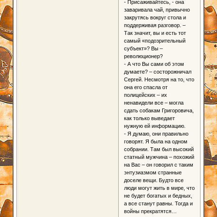
- Присаживайтесь, - она
заваривала чай, привычно
закрутясь вокруг стола и
поддерживая разговор. –
Так значит, вы и есть тот
самый «подозрительный
субъект»? Вы –
революционер?
- А что Вы сами об этом
думаете? – состорожничал
Сергей. Несмотря на то, что
она его спасла от
полицейских – их
ненавидели все – могла
сдать собакам Григоровича,
как только выведает
нужную ей информацию.
- Я думаю, они правильно
говорят. Я была на одном
собрании. Там был высокий
статный мужчина – похожий
на Вас – он говорил с таким
энтузиазмом странные
доселе вещи. Будто все
люди могут жить в мире, что
не будет богатых и бедных,
а все станут равны. Тогда и
войны прекратятся…