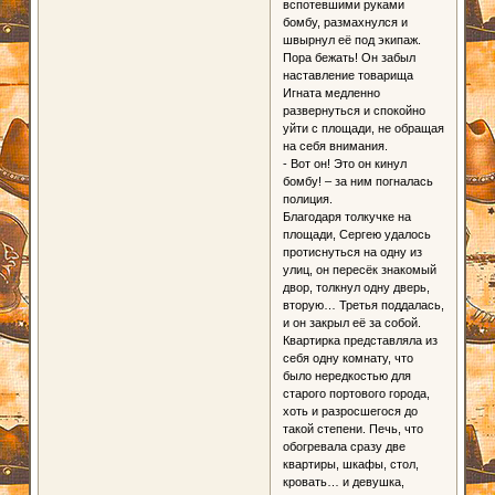
вспотевшими руками
бомбу, размахнулся и
швырнул её под экипаж.
Пора бежать! Он забыл
наставление товарища
Игната медленно
развернуться и спокойно
уйти с площади, не обращая
на себя внимания.
- Вот он! Это он кинул
бомбу! – за ним погналась
полиция.
Благодаря толкучке на
площади, Сергею удалось
протиснуться на одну из
улиц, он пересёк знакомый
двор, толкнул одну дверь,
вторую… Третья поддалась,
и он закрыл её за собой.
Квартирка представляла из
себя одну комнату, что
было нередкостью для
старого портового города,
хоть и разросшегося до
такой степени. Печь, что
обогревала сразу две
квартиры, шкафы, стол,
кровать… и девушка,