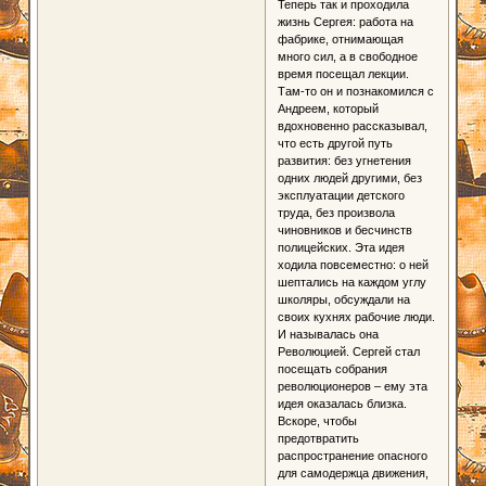
Теперь так и проходила
жизнь Сергея: работа на
фабрике, отнимающая
много сил, а в свободное
время посещал лекции.
Там-то он и познакомился с
Андреем, который
вдохновенно рассказывал,
что есть другой путь
развития: без угнетения
одних людей другими, без
эксплуатации детского
труда, без произвола
чиновников и бесчинств
полицейских. Эта идея
ходила повсеместно: о ней
шептались на каждом углу
школяры, обсуждали на
своих кухнях рабочие люди.
И называлась она
Революцией. Сергей стал
посещать собрания
революционеров – ему эта
идея оказалась близка.
Вскоре, чтобы
предотвратить
распространение опасного
для самодержца движения,