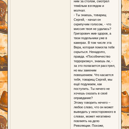
ним за столом, смотрел
тяжёлым взглядом и
молчал.
- Ты знаешь, товарищ
Сергей, - начал он
скрипучим голосом, - что
миссия твоя не удалась?
Григорович жив-здоров, а
твои подельники уже в
камерах. В том числе эта
Вера, которая помогла тебе
скрыться. Ненадолго,
правда. «Пособничество
терроризму», знаешь ли, -
за это полагается расстрел,
но мы заменим
повешением. Что касается
тебя, товарищ Сергей, мы
ещё подумаем, как
поступить. Ты ничего не
хочешь сказать в своё
оправдание?
Этому говорить нечего –
любое слово, что он может
выведать у неосторожного в
словах, может негативно
повлиять на дело
Революции. Похоже,