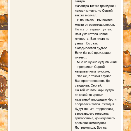
завтра.
Назавтра тот же гражданин
явился к нему, но Сергей
так же молчал.
- Я понимаю – Вы боитесь
мести от революционеров.
Но и этот вариант учтён.
Вам уже готова новая
личность, Вас никто не
узнает. Вот, как
складывается судьба…
Если бы всё произошло
иначе…
- Мне не нужна судьба иная!
– прохрипел Сергей
непривычным голосом.
- Что же, в таком случае
Вас просто повесят. До
свиданья, Сергей.
На той же площади, будто
по какой-то иронии
названной площадью Чести,
собралась толпа. Сегодня
будут вешать террориста,
взорвавшего генерала
Григоровича, до недавнего
времени коменданта
Люттеркопфа. Вот на