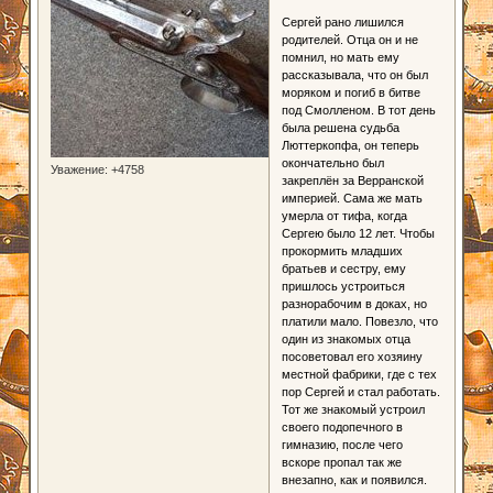
Сергей рано лишился
родителей. Отца он и не
помнил, но мать ему
рассказывала, что он был
моряком и погиб в битве
под Смолленом. В тот день
была решена судьба
Люттеркопфа, он теперь
окончательно был
Уважение:
+4758
закреплён за Верранской
империей. Сама же мать
умерла от тифа, когда
Сергею было 12 лет. Чтобы
прокормить младших
братьев и сестру, ему
пришлось устроиться
разнорабочим в доках, но
платили мало. Повезло, что
один из знакомых отца
посоветовал его хозяину
местной фабрики, где с тех
пор Сергей и стал работать.
Тот же знакомый устроил
своего подопечного в
гимназию, после чего
вскоре пропал так же
внезапно, как и появился.