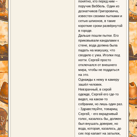
понятно, кто перед ним –
поручик Веббель. Один из
дознатчиков Григоровича,
известен своими пытками и
сетью шпионов, в такие
короткие сроки развёрнутой
в городе.
Дальше пошли пытки. Его
приковывали кандалами к
стене, вода должна была
падать на макушку, что
сводило с ума. Иголки под
ногти. Сергей просто
отключался от внешнего
мира, чтобы не поддаться
на это.
Однажды к нему в камеру
зашёл человек.
Невзрачный, в серой
одежде, Сергей его где-то
видел, на каком-то
собрании, но лишь один раз.
- Здравствуйте, товарищ
Сергей, - его вкрадчивый
голос, казалось бы, должен
был внушать доверие, но
вода, которая, казалось, до
сих пор капает на затылок,