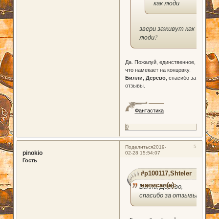
как люди
звери заживут как
люди?
Да. Пожалуй, единственное,
что намекает на концовку.
Билли
,
Дерево
, спасибо за
отзывы.
Фантастика
0
5
Поделиться
2019-
pinokio
02-28 15:54:07
Гость
#p100117,Shteler
написал(а):
Билли, Дерево,
спасибо за отзывы.