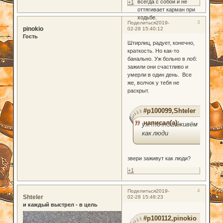
всегда с собой и не
+1
оттягивает карман при
ходьбе.
3
Поделиться
2019-
pinokio
02-28 15:40:12
Гость
Штирлиц, радует, конечно,
краткость. Но как-то
банально. Уж больно в лоб:
зажили они счастливо и
умерли в один день. Все
же, волчок у тебя не
раскрыт.
#p100099,Shteler
написал(а):
уж точно заживём
как люди
звери заживут как люди?
+1
4
Поделиться
2019-
Shteler
02-28 15:48:23
и каждый выстрел - в цель
#p100112,pinokio