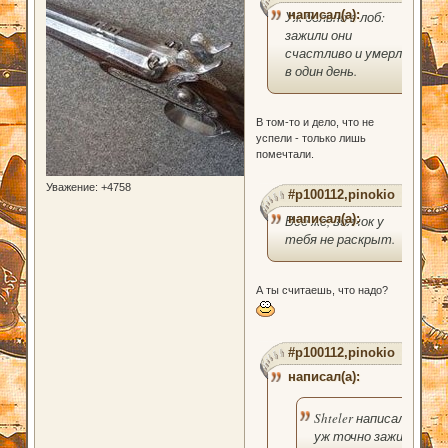
написал(а):
Уж больно в лоб:
зажили они
счастливо и умерли
в один день.
В том-то и дело, что не
успели - только лишь
помечтали.
Уважение:
+4758
#p100112,pinokio
написал(а):
Все же, волчок у
тебя не раскрыт.
А ты считаешь, что надо?
#p100112,pinokio
написал(а):
Shteler написал(а):
уж точно заживём