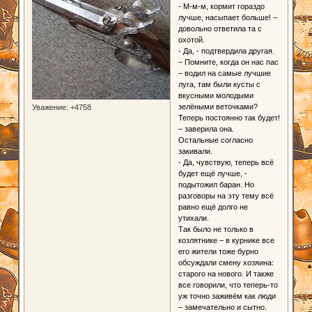
- М-м-м, кормит гораздо
лучше, насыпает больше! –
довольно ответила та с
охотой.
- Да, - подтвердила другая.
– Помните, когда он нас пас
– водил на самые лучшие
луга, там были кусты с
вкусными молодыми
зелёными веточками?
Уважение:
+4758
Теперь постоянно так будет!
– заверила она.
Остальные согласно
закивали.
- Да, чувствую, теперь всё
будет ещё лучше, -
подытожил баран. Но
разговоры на эту тему всё
равно ещё долго не
утихали.
Так было не только в
козлятнике – в курнике все
его жители тоже бурно
обсуждали смену хозяина:
старого на нового. И также
все говорили, что теперь-то
уж точно заживём как люди
– замечательно и сытно.