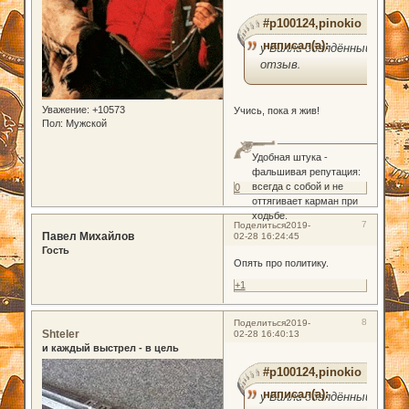
#p100124,pinokio
написал(а):
у Билли обалдённый
отзыв.
Уважение:
+10573
Учись, пока я жив!
Пол:
Мужской
Удобная штука -
фальшивая репутация:
всегда с собой и не
0
оттягивает карман при
ходьбе.
7
Поделиться
2019-
Павел Михайлов
02-28 16:24:45
Гость
Опять про политику.
+1
8
Поделиться
2019-
Shteler
02-28 16:40:13
и каждый выстрел - в цель
#p100124,pinokio
написал(а):
у Билли обалдённый