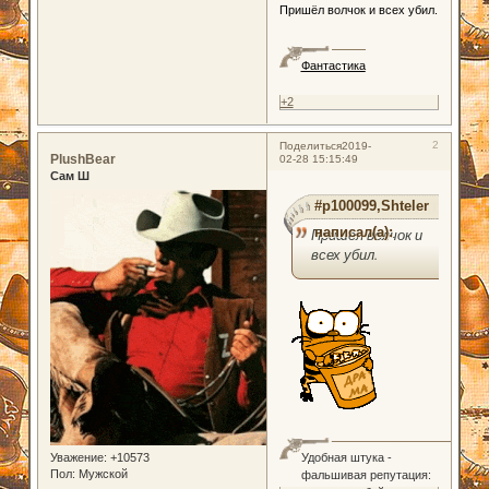
Пришёл волчок и всех убил.
Фантастика
+2
2
Поделиться
2019-
PlushBear
02-28 15:15:49
Сам Ш
#p100099,Shteler
написал(а):
Пришёл волчок и
всех убил.
Уважение:
+10573
Удобная штука -
Пол:
Мужской
фальшивая репутация: