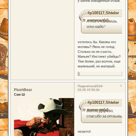
у Билли обалдённый отзыв.
#p100117,Shteler
написал(а):
А ты считаешь,
что надо?
хотелось бы. Каковы его
мотивы? Явно не голод.
Столько он не съесть.
Маньяк? Инстинкт убийцы?
Тем более, раз волчок, еще
маленький, не матерый.
0
6
Поделиться
2019-
PlushBear
02-28 15:56:34
Сам Ш
#p100117,Shteler
написал(а):
Билли, Дерево,
спасибо за отзывы.
незачто!