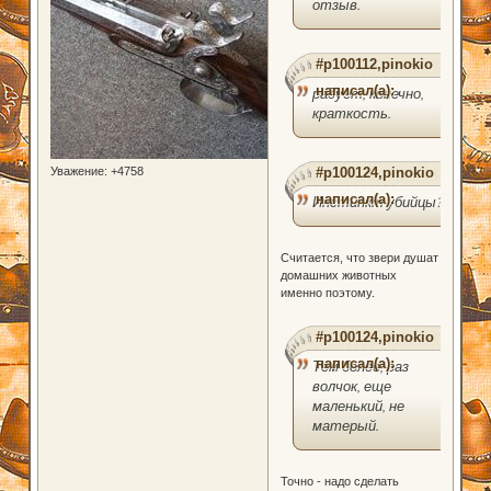
отзыв.
#p100112,pinokio
написал(а):
радует, конечно,
краткость.
Уважение:
+4758
#p100124,pinokio
написал(а):
Инстинкт убийцы?
Считается, что звери душат
домашних животных
именно поэтому.
#p100124,pinokio
написал(а):
Тем более, раз
волчок, еще
маленький, не
матерый.
Точно - надо сделать