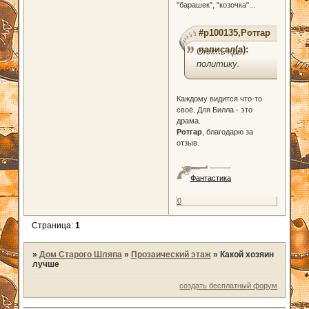
"барашек", "козочка"...
#p100135,Ротгар
написал(а):
Опять про
политику.
Каждому видится что-то
своё. Для Билла - это
драма.
Ротгар
, благодарю за
отзыв.
Фантастика
0
Страница:
1
»
Дом Старого Шляпа
»
Прозаический этаж
»
Какой хозяин
лучше
создать бесплатный форум