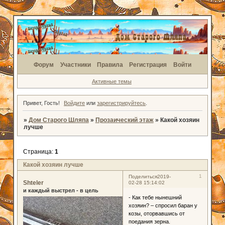
Форум
Участники
Правила
Регистрация
Войти
Активные темы
Привет, Гость!
Войдите
или
зарегистрируйтесь
.
»
Дом Старого Шляпа
»
Прозаический этаж
»
Какой хозяин
лучше
Страница:
1
Какой хозяин лучше
1
Поделиться
2019-
Shteler
02-28 15:14:02
и каждый выстрел - в цель
- Как тебе нынешний
хозяин? – спросил баран у
козы, оторвавшись от
поедания зерна.