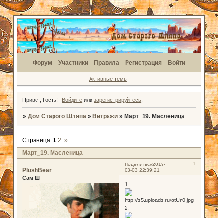
Форум
Участники
Правила
Регистрация
Войти
Активные темы
Привет, Гость!
Войдите
или
зарегистрируйтесь
.
»
Дом Старого Шляпа
»
Витражи
»
Март_19. Масленица
Страница:
1
2
»
Март_19. Масленица
1
Поделиться
2019-
PlushBear
03-03 22:39:21
Сам Ш
1.
2.