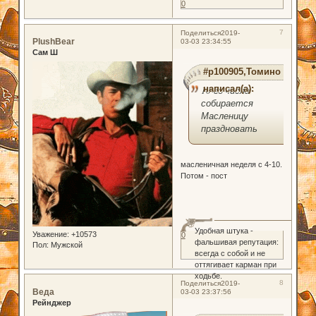
0
7
Поделиться
2019-
PlushBear
03-03 23:34:55
Сам Ш
#p100905,Томино
написал(а):
10-го числа
собирается
Масленицу
праздновать
масленичная неделя с 4-10.
Потом - пост
Удобная штука -
Уважение:
+10573
0
фальшивая репутация:
Пол:
Мужской
всегда с собой и не
оттягивает карман при
ходьбе.
8
Поделиться
2019-
Веда
03-03 23:37:56
Рейнджер