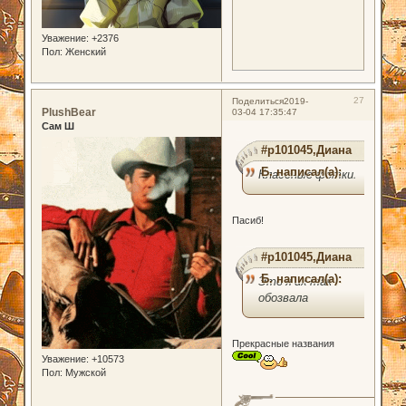
Уважение:
+2376
Пол:
Женский
27
Поделиться
2019-
PlushBear
03-04 17:35:47
Сам Ш
#p101045,Диана
Б. написал(а):
Классные фотки.
Пасиб!
#p101045,Диана
Б. написал(а):
Это я их так
обозвала
Прекрасные названия
Уважение:
+10573
Пол:
Мужской