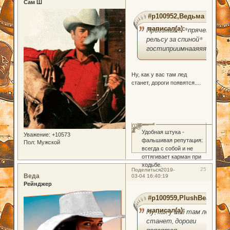
Сам Ш
#p100952,Ведьма
написал(а):
Приезжай!! *прячет
рельсу за спиной* я
гостиприимнааяяяя
Ну, как у вас там лед
станет, дороги появятся....
0
Удобная штука -
Уважение:
+10573
фальшивая репутация:
Пол:
Мужской
всегда с собой и не
оттягивает карман при
ходьбе.
25
Поделиться
2019-
Веда
03-04 16:40:19
Рейнджер
#p100959,PlushBear
написал(а):
Ну, как у вас там лед
станет, дороги
появятся....