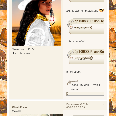
хм.. классно придумано
#p100888,PlushBear
написал(а):
спасибо!
тебе спасибо!
Уважение:
+11350
#p100888,PlushBear
Пол:
Женский
написал(а):
Так и живем.
и не говори!
Хороший день, чтобы
быть!
0
5
Поделиться
2019-
PlushBear
03-03 23:32:39
Сам Ш