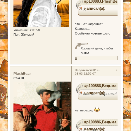
#p100883,PlushBear
написал(а):
9.
это шо? кафешка?
Красиво...
Уважение:
+11350
Особенно ночные фото
Пол:
Женский
Хороший день, чтобы
быть!
0
3
Поделиться
2019-
PlushBear
03-03 22:55:07
Сам Ш
#p100886,Ведьма
написал(а):
это шо? кафешка?
не, переход.
#p100886,Ведьма
написал(а):
Красиво...