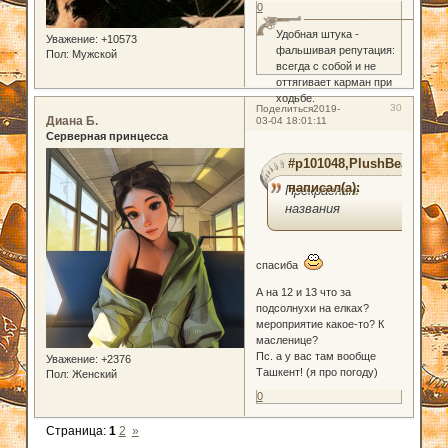
0
Удобная штука -
Уважение:
+10573
фальшивая репутация:
Пол:
Мужской
всегда с собой и не
оттягивает карман при
ходьбе.
30
Поделиться
2019-
Диана Б.
03-04 18:01:11
Серверная принцесса
#p101048,PlushBear
написал(а):
Прекрасные
названия
спасиба
А на 12 и 13 что за
подсолнухи на елках?
мероприятие какое-то? К
масленице?
Пс. а у вас там вообще
Уважение:
+2376
Ташкент! (я про погоду)
Пол:
Женский
0
Страница:
1
2
»