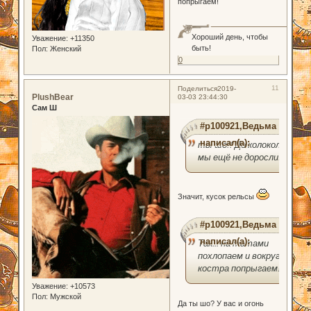
попрыгаем!
Хороший день, чтобы
Уважение:
+11350
быть!
Пол:
Женский
0
11
Поделиться
2019-
PlushBear
03-03 23:44:30
Сам Ш
#p100921,Ведьма
написал(а):
ты шо!! До колокола
мы ещё не доросли!
Значит, кусок рельсы
#p100921,Ведьма
написал(а):
Так... на татами
похлопаем и вокруг
костра попрыгаем!
Уважение:
+10573
Пол:
Мужской
Да ты шо? У вас и огонь