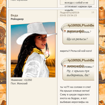
всегда с собой и не
оттягивает карман при
ходьбе.
16
Поделиться
2019-
Веда
03-03 23:54:15
Рейнджер
#p100926,PlushBear
написал(а):
Варить будешь?
Щи из рельсы?
жарить!! Рельсой кой-кого!
#p100926,PlushBear
написал(а):
Из гнилой соломы?
Ну, с крыши пук
выдернешь, да?
Уважение:
+11350
Пол:
Женский
ты чо?!! на соломе я спю!
На крыше еловые ветки!
Сижу в шкуре падохлого
енота на бедрах, и вот
выбиваю иероглифы на