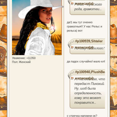
написал(а):
Рельс - мужского
рода, грамотеи...
да!1 мы тут оченно
граматныя!! У нас Рельс и
рельса) вот
#p100939,Shteler
написал(а):
Почему падохлого?
Уважение:
+11350
да падох случайно! мало ел!
Пол:
Женский
#p100940,PlushBear
написал(а):
А.. напоминаю, что
передаст Пинокий.
Ну, шоб была
определенность,
кому это может
понравится...
с утречка напомни ок?