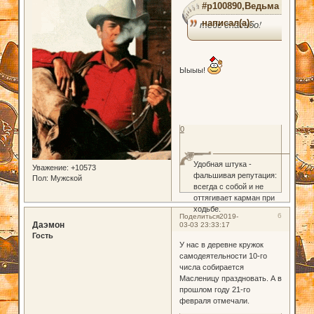
#p100890,Ведьма
написал(а):
тебе спасибо!
Ыыыы!
0
Удобная штука -
Уважение:
+10573
фальшивая репутация:
Пол:
Мужской
всегда с собой и не
оттягивает карман при
ходьбе.
6
Поделиться
2019-
Даэмон
03-03 23:33:17
Гость
У нас в деревне кружок
самодеятельности 10-го
числа собирается
Масленицу праздновать. А в
прошлом году 21-го
февраля отмечали.