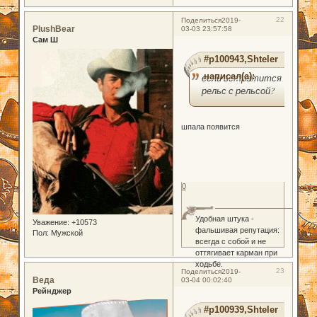
22
Поделиться
2019-
PlushBear
03-03 23:57:58
Сам Ш
#p100943,Shteler
написал(а):
если встретится
рельс с рельсой?
шпала появится
0
Удобная штука -
Уважение:
+10573
фальшивая репутация:
Пол:
Мужской
всегда с собой и не
оттягивает карман при
ходьбе.
23
Поделиться
2019-
Веда
03-04 00:02:40
Рейнджер
#p100939,Shteler