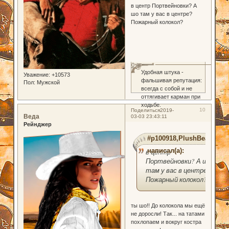
в центр Портвейновки? А
шо там у вас в центре?
Пожарный колокол?
0
Удобная штука -
Уважение:
+10573
фальшивая репутация:
Пол:
Мужской
всегда с собой и не
оттягивает карман при
ходьбе.
10
Поделиться
2019-
Веда
03-03 23:43:11
Рейнджер
#p100918,PlushBear
написал(а):
в центр
Портвейновки? А шо
там у вас в центре?
Пожарный колокол?
ты шо!! До колокола мы ещё
не доросли! Так... на татами
похлопаем и вокруг костра