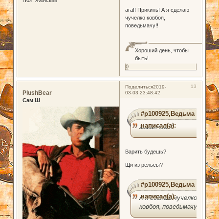
Пол:
Женский
ага!! Прикинь! А я сделаю
чучелко ковбоя,
поведьмачу!!
Хороший день, чтобы
быть!
0
13
Поделиться
2019-
PlushBear
03-03 23:48:42
Сам Ш
#p100925,Ведьма
написал(а):
заманчиво!
Варить будешь?
Щи из рельсы?
#p100925,Ведьма
написал(а):
А я сделаю чучелко
ковбоя, поведьмачу!!