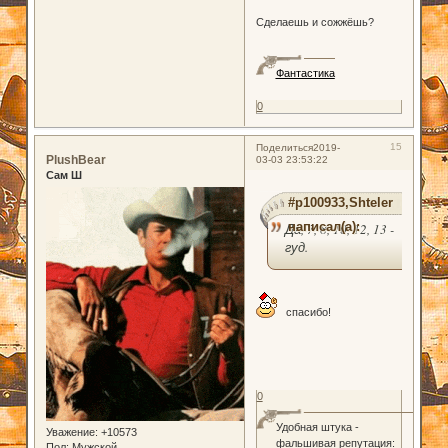
Сделаешь и сожжёшь?
Фантастика
0
15
Поделиться
2019-
PlushBear
03-03 23:53:22
Сам Ш
#p100933,Shteler
написал(а):
Да, 7, 8, 10, 12, 13 -
гуд.
спасибо!
0
Удобная штука -
Уважение:
+10573
фальшивая репутация:
Пол:
Мужской