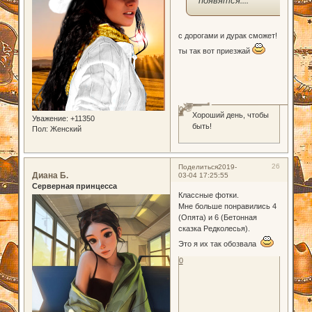
с дорогами и дурак сможет!
ты так вот приезжай
0
Хороший день, чтобы
Уважение:
+11350
быть!
Пол:
Женский
26
Поделиться
2019-
Диана Б.
03-04 17:25:55
Серверная принцесса
Классные фотки.
Мне больше понравились 4
(Опята) и 6 (Бетонная
сказка Редколесья).
Это я их так обозвала
0