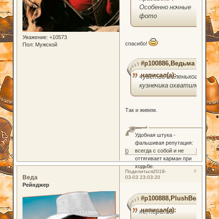
Особенно ночные
фото
Уважение:
+10573
спасибо!
Пол:
Мужской
#p100886,Ведьма
написал(а):
чувство маленького
кузнечика охватило
Так и живем.
Удобная штука -
фальшивая репутация:
всегда с собой и не
0
оттягивает карман при
ходьбе.
4
Поделиться
2019-
Веда
03-03 23:03:20
Рейнджер
#p100888,PlushBear
написал(а):
не, переход.