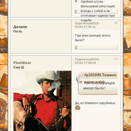
Удобная штука -
фальшивая репутация:
всегда с собой и не
0
оттягивает карман при
ходьбе.
28
Поделиться
2019-
Даэмон
03-04 17:36:41
Гость
Там иностранцев много
было?
0
29
Поделиться
2019-
PlushBear
03-04 17:38:03
Сам Ш
#p101049,Томино
написал(а):
Там иностранцев
много было?
Да, из ближнего зарубежья.