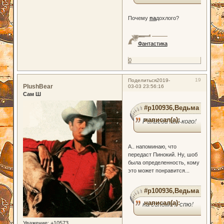
Почему
па
дохлого?
Фантастика
0
19
Поделиться
2019-
PlushBear
03-03 23:56:16
Сам Ш
#p100936,Ведьма
написал(а):
Рельсой кой-кого!
А.. напоминаю, что
передаст Пинокий. Ну, шоб
была определенность, кому
это может понравится...
#p100936,Ведьма
написал(а):
на соломе я спю!
Уважение:
+10573