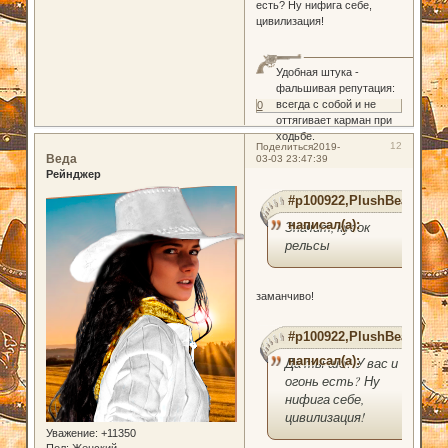
есть? Ну нифига себе,
цивилизация!
Удобная штука -
фальшивая репутация:
всегда с собой и не
0
оттягивает карман при
ходьбе.
12
Поделиться
2019-
Веда
03-03 23:47:39
Рейнджер
#p100922,PlushBear
написал(а):
Значит, кусок
рельсы
заманчиво!
#p100922,PlushBear
написал(а):
Да ты шо? У вас и
огонь есть? Ну
нифига себе,
цивилизация!
Уважение:
+11350