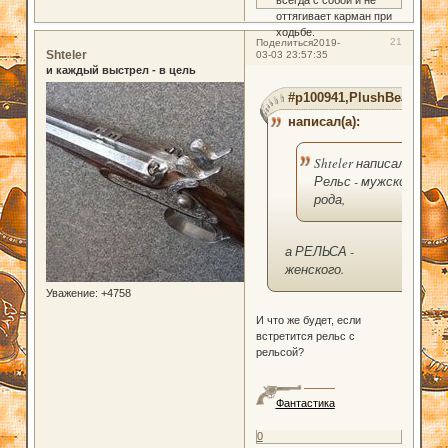
всегда с собой и не
оттягивает карман при
ходьбе.
21
Поделиться
2019-
Shteler
03-03 23:57:35
и каждый выстрел - в цель
#p100941,PlushBear
написал(а):
Shteler написал(а):
Рельс - мужского
рода,
а РЕЛЬСА -
женского.
Уважение:
+4758
И что же будет, если
встретится рельс с
рельсой?
Фантастика
0