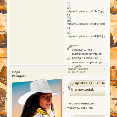
12.
13.
14.
Удобная штука -
фальшивая репутация:
всегда с собой и не
+3
оттягивает карман при
ходьбе.
2
Поделиться
2019-
Веда
03-03 22:53:39
Рейнджер
#p100883,PlushBear
написал(а):
2
чувство маленького
кузнечика охватило