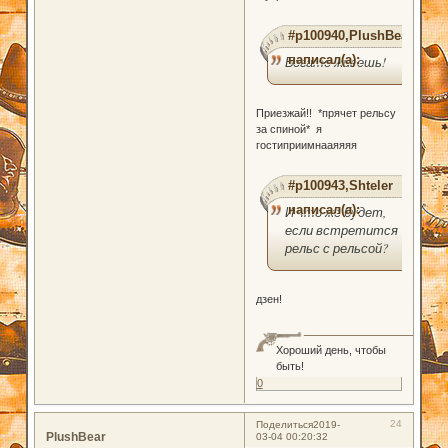
#p100940,PlushBear
написал(а):
Богато живешь!
Приезжай!! *прячет рельсу
за спиной* я
гостиприимнааяяяя
#p100943,Shteler
написал(а):
И что же будет,
если встретится
рельс с рельсой?
дзен!
Хороший день, чтобы
быть!
0
24
Поделиться
2019-
PlushBear
03-04 00:20:32