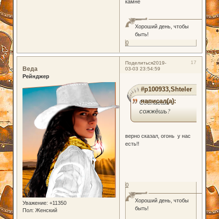
камне
Хороший день, чтобы
быть!
0
17
Поделиться
2019-
Веда
03-03 23:54:59
Рейнджер
#p100933,Shteler
написал(а):
Сделаешь и
сожжёшь?
верно сказал, огонь у нас
есть!!
0
Хороший день, чтобы
Уважение:
+11350
быть!
Пол:
Женский