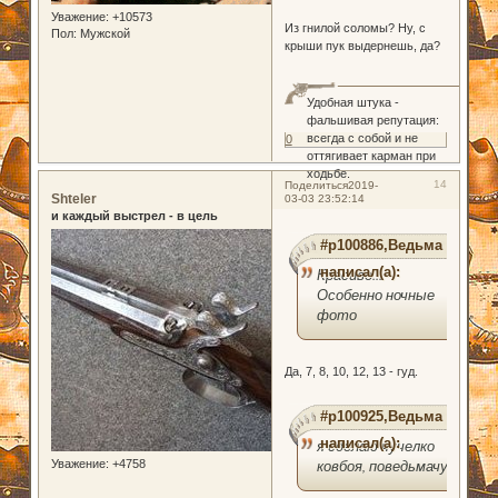
Уважение:
+10573
Из гнилой соломы? Ну, с
Пол:
Мужской
крыши пук выдернешь, да?
Удобная штука -
фальшивая репутация:
всегда с собой и не
0
оттягивает карман при
ходьбе.
14
Поделиться
2019-
Shteler
03-03 23:52:14
и каждый выстрел - в цель
#p100886,Ведьма
написал(а):
Красиво...
Особенно ночные
фото
Да, 7, 8, 10, 12, 13 - гуд.
#p100925,Ведьма
написал(а):
я сделаю чучелко
ковбоя, поведьмачу!!
Уважение:
+4758