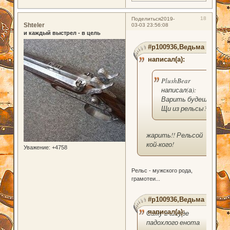
18
Поделиться
2019-
Shteler
03-03 23:56:08
и каждый выстрел - в цель
#p100936,Ведьма
написал(а):
PlushBear
написал(а):
Варить будешь?
Щи из рельсы?
жарить!! Рельсой
кой-кого!
Уважение:
+4758
Рельс - мужского рода,
грамотеи...
#p100936,Ведьма
написал(а):
Сижу в шкуре
падохлого енота