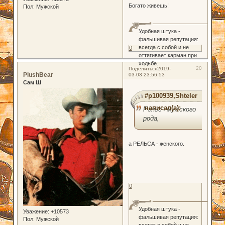
Богато живешь!
Пол:
Мужской
Удобная штука -
фальшивая репутация:
всегда с собой и не
0
оттягивает карман при
ходьбе.
20
Поделиться
2019-
PlushBear
03-03 23:56:53
Сам Ш
#p100939,Shteler
написал(а):
Рельс - мужского
рода,
а РЕЛЬСА - женского.
0
Удобная штука -
Уважение:
+10573
фальшивая репутация:
Пол:
Мужской