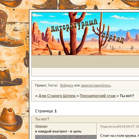
Привет, Гость!
Войдите
или
зарегистрируйтесь
.
»
Дом Старого Шляпа
»
Прозаический этаж
»
Ты кот?
Страница:
1
Ты кот?
Shteler
Поделиться
2019-06-07 15
и каждый выстрел - в цель
Стоит на столе кружка. 