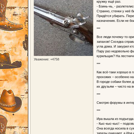
кружку ещё раз.
- Бзинь-нь, - разлетелис
Странно, стенки у неё 
Придётся убирать. Пере
назначению. Если не бо
***
Все люди почему-то ори
запахов! Соседка справ
угла дома. И закурил кто
Пару раз недовольно фы
курильщик? На лестничн
Уважение:
+4758
***
Как всё-таки хорошо в г
прохожих – особенно на 
В городе собаки более 
их друзьям – чисто на в
***
Смотрю форумы в интерн
***
Ира вышла из подъезда 
- Кыс-кыс-кыс! – подозв
Она всегда носила в су
заразы очищают, а Ира 