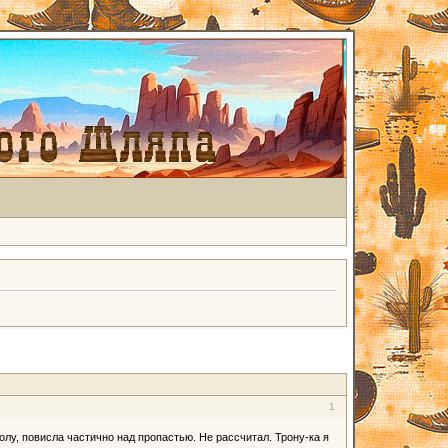
1
толу, повисла частично над пропастью. Не рассчитал. Трону-ка я