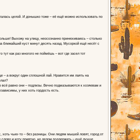
сталась целой. И донышко тоже – её ещё можно использовать по
ольше! Выхожу на улицу, неосознанно принюхиваюсь – столько
ила ближайший куст минут десять назад. Мусоркой ещё несёт с
тут как раз многого не поймёшь – вот где засел тот
це – а вокруг один сплошной лай. Нравится им лаять на
елал?
о всё равно они – подлизы. Вечно подмазываются к хозяевам и
езависимы, у них хоть гордость есть.
 хоть чьих-то – без разницы. Они людям мышей ловят, город от
е слово и коту приятно, но делом поддержать – ещё лучше.