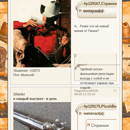
#p129167,Странник
написал(а):
Но хорошо)
А... Разве это не новый
миник от Пинка?
0
Удобная штука -
Уважение:
+10573
фальшивая репутация:
Пол:
Мужской
всегда с собой и не
оттягивает карман при
ходьбе.
13
Поделиться
2019-
Shteler
09-26 17:23:15
и каждый выстрел - в цель
#p129175,PlushBear
написал(а):
Странник