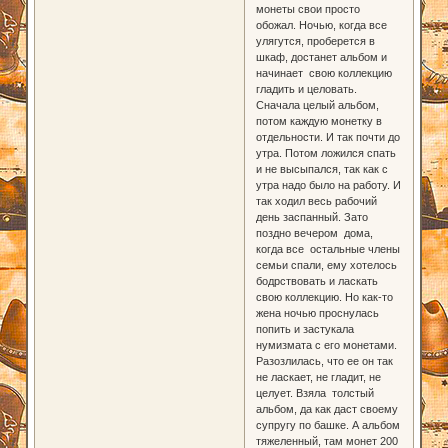
монеты свои просто
обожал. Ночью, когда все
улягутся, проберется в
шкаф, достанет альбом и
начинает свою коллекцию
гладить и целовать.
Сначала целый альбом,
потом каждую монетку в
отдельности. И так почти до
утра. Потом ложился спать
и не высыпался, так как с
утра надо было на работу. И
так ходил весь рабочий
день заспанный. Зато
поздно вечером дома,
когда все остальные члены
семьи спали, ему хотелось
бодрствовать и ласкать
свою коллекцию. Но как-то
жена ночью проснулась
попить и застукала
нумизмата с его монетами.
Разозлилась, что ее он так
не ласкает, не гладит, не
целует. Взяла толстый
альбом, да как даст своему
супругу по башке. А альбом
тяжеленный, там монет 200