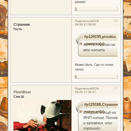
рахмат
0
16
Поделиться
2019-
Странник
09-26 17:38:00
Гость
#p129195,pinokio
написал(а):
на ФНП ты его не
мог читать
Может быть. Где-то точно
читал.
0
17
Поделиться
2019-
PlushBear
09-26 17:38:47
Сам Ш
#p129188,Странник
написал(а):
Старый. Я ещё на
ФНП читал. Потому
и запомнил, что
хороший)