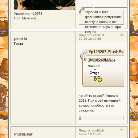
Удобная штука -
0
Уважение:
+10573
фальшивая репутация:
Пол:
Мужской
всегда с собой и не
оттягивает карман при
ходьбе.
20
Поделиться
2019-
pinokio
09-26 18:00:56
Гость
#p129207,PlushBear
написал(а):
Это да. Но все
равно:
чегой-то старо? Февраль
2019. При моей нынешней
трудоспособности это
свежачок.
0
21
Поделиться
2019-
PlushBear
09-26 18:11:46