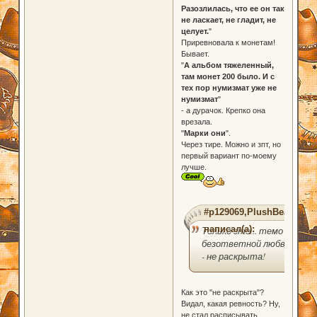
Разозлилась, что ее он так
не ласкает, не гладит, не
целует.
"
Приревновала к монетам!
Бывает.
"
А альбом тяжеленный,
там монет 200 было. И с
тех пор нумизмат уже не
нумизмат
"
- а дурачок. Крепко она
врезала.
"
Марки они
".
Через тире. Можно и зпт, но
первый вариант по-моему
лучше.
#p129069,PlushBear
написал(а):
Только это... темо
безответной любви
- не раскрыта!
Как это "не раскрыта"?
Видал, какая ревность? Ну,
не стал расписывать