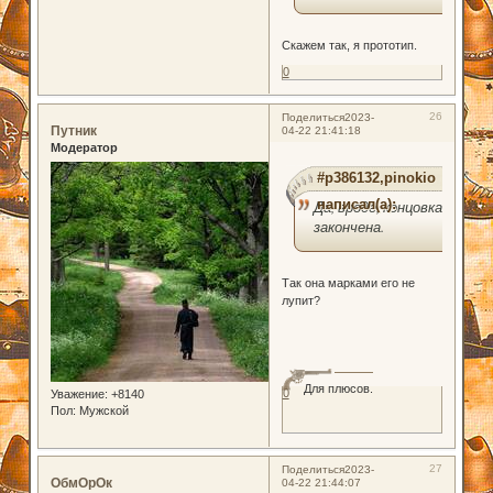
Скажем так, я прототип.
0
26
Поделиться
2023-
Путник
04-22 21:41:18
Модератор
#p386132,pinokio
написал(а):
Да, вроде, концовка
закончена.
Так она марками его не
лупит?
Для плюсов.
0
Уважение:
+8140
Пол:
Мужской
27
Поделиться
2023-
ОбмОрОк
04-22 21:44:07