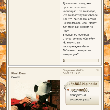
Для начала скажу, что
просрал всю свою
коллекцию. Что-то продал,
что-то проститутки забрали.
Так что, сейчас монетами
не занимаюсь. Звон монет
для меня как серпом по
носу.
В основном собирал
отечественную юбилейку.
Но кое-что из
иностранщины было.
Тебя что-то конкретно
интересует?
0
30
Поделиться
2023-
PlushBear
04-22 22:43:13
Сам Ш
#p386214,pinokio
написал(а):
Тебя что-то
конкретно
интересует?