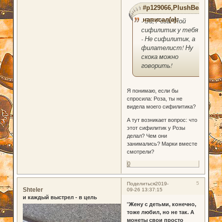
#p129066,PlushBear
написал(а):
- Эй, Роза! Мой
сифилитик у тебя?
- Не сифилитик, а
филателист! Ну
скока можно
говорить!
Я понимаю, если бы
спросила: Роза, ты не
видела моего сифилитика?
А тут возникает вопрос: что
этот сифилитик у Розы
делал? Чем они
занимались? Марки вместе
смотрели?
0
5
Поделиться
2019-
Shteler
09-26 13:37:15
и каждый выстрел - в цель
"
Жену с детьми, конечно,
тоже любил, но не так. А
монеты свои просто