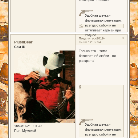
Удобная штука -
фальшивая репутация:
всегда с собой и не
+1
оттягивает карман при
ходьбе.
3
Поделиться
2019-
PlushBear
09-26 12:02:54
Сам Ш
Только это... темо
безответной любви - не
раскрыта!
0
Удобная штука -
Уважение:
+10573
фальшивая репутация:
Пол:
Мужской
всегда с собой и не