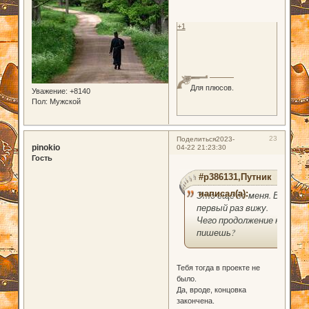
+1
Для плюсов.
Уважение:
+8140
Пол:
Мужской
23
Поделиться
2023-
pinokio
04-22 21:23:30
Гость
#p386131,Путник
написал(а):
Это ещё до меня. В
первый раз вижу.
Чего продолжение не
пишешь?
Тебя тогда в проекте не
было.
Да, вроде, концовка
закончена.