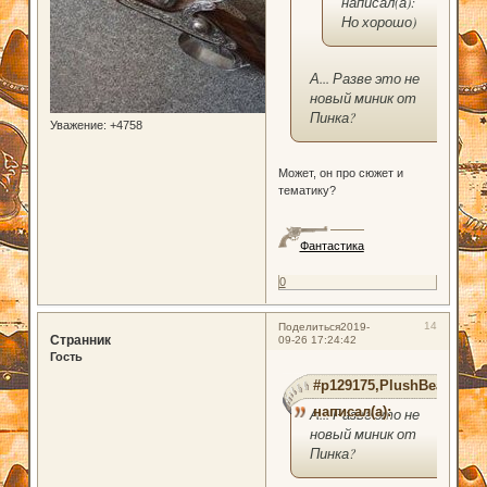
написал(а):
Но хорошо)
А... Разве это не
новый миник от
Пинка?
Уважение:
+4758
Может, он про сюжет и
тематику?
Фантастика
0
14
Поделиться
2019-
Странник
09-26 17:24:42
Гость
#p129175,PlushBear
написал(а):
А... Разве это не
новый миник от
Пинка?