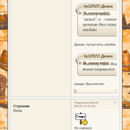
#p129157,Диана
Б. написал(а):
Здесь лучше не
"целый", а - сначала
целиком (без слова
альбом)
Думаю, лучше весь альбом.
#p129157,Диана
Б. написал(а):
Молодец, Пино. Мне
миник понравился.
грацио, Высочество.
0
10
Поделиться
2019-
Странник
09-26 17:14:33
Гость
Но хорошо)