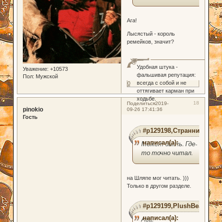
Ага!
Лысястый - король
ремейков, значит?
Удобная штука -
Уважение:
+10573
фальшивая репутация:
Пол:
Мужской
всегда с собой и не
0
оттягивает карман при
ходьбе.
18
Поделиться
2019-
pinokio
09-26 17:41:36
Гость
#p129198,Странник
написал(а):
Может быть. Где-
то точно читал.
на Шляпе мог читать. )))
Только в другом разделе.
#p129199,PlushBear
написал(а):
Ага!