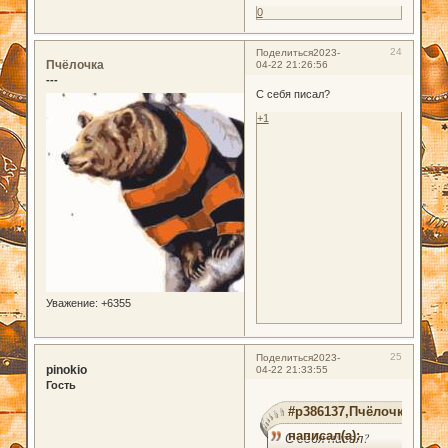
0
24
Поделиться
2023-
Пчёлочка
04-22 21:26:56
---
С себя писал?
+1
Уважение:
+6355
25
Поделиться
2023-
pinokio
04-22 21:33:55
Гость
#p386137,Пчёлочка
написал(а):
С себя писал?