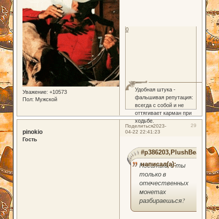
0
Удобная штука -
Уважение:
+10573
фальшивая репутация:
Пол:
Мужской
всегда с собой и не
оттягивает карман при
ходьбе.
29
Поделиться
2023-
pinokio
04-22 22:41:23
Гость
#p386203,PlushBear
написал(а):
Носатый, а ты
только в
отечественных
монетах
разбираешься?