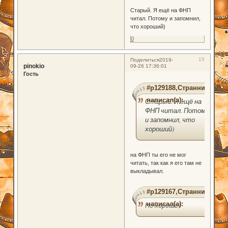
Старый. Я ещё на ФНП
читал. Потому и запомнил,
что хороший)
0
15
Поделиться
2019-
pinokio
09-26 17:36:01
Гость
#p129188,Странник
написал(а):
Старый. Я ещё на
ФНП читал. Потому
и запомнил, что
хороший)
на ФНП ты его не мог
читать, так как я его там не
выкладывал.
#p129167,Странник
написал(а):
Но хорошо)