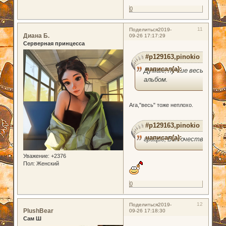
0
11
Поделиться
2019-
Диана Б.
09-26 17:17:29
Серверная принцесса
#p129163,pinokio
написал(а):
Думаю, лучше весь
альбом.
Ага,"весь" тоже неплохо.
#p129163,pinokio
написал(а):
грацио, Высочество.
Уважение:
+2376
Пол:
Женский
0
12
Поделиться
2019-
PlushBear
09-26 17:18:30
Сам Ш