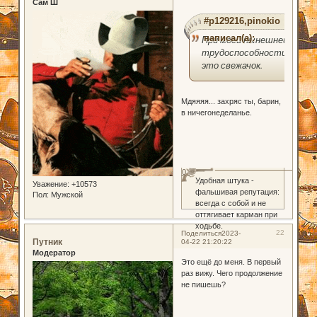
Сам Ш
#p129216,pinokio
написал(а):
При моей нынешней
трудоспособности
это свежачок.
Мдяяяя... захряс ты, барин,
в ничегонеделанье.
0
Удобная штука -
Уважение:
+10573
фальшивая репутация:
Пол:
Мужской
всегда с собой и не
оттягивает карман при
ходьбе.
22
Поделиться
2023-
Путник
04-22 21:20:22
Модератор
Это ещё до меня. В первый
раз вижу. Чего продолжение
не пишешь?