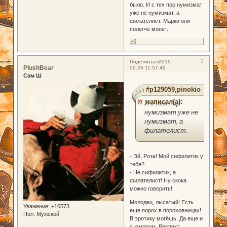
было. И с тех пор нумизмат
уже не нумизмат, а
филателист. Марки они
полегче монет.
+6
2
Поделиться
2019-
PlushBear
09-26 11:57:49
Сам Ш
#p129059,pinokio
написал(а):
И с тех пор
нумизмат уже не
нумизмат, а
филателист.
- Эй, Роза! Мой сифилитик у
тебя?
- Не сифилитик, а
филателист! Ну скока
можно говорить!
Молодец, лысатый! Есть
Уважение:
+10573
еще порох в пороховницах!
Пол:
Мужской
В эротику могёшь. Да еще и
с юмором. Респект.