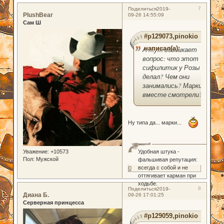
7
Поделиться
2019-
PlushBear
09-26 14:55:09
Сам Ш
#p129073,pinokio
написал(а):
А тут возникает
вопрос: что этот
сифилитик у Розы
делал? Чем они
занимались? Марки
вместе смотрели?
Ну типа да... марки...
Уважение:
+10573
Удобная штука -
Пол:
Мужской
фальшивая репутация:
всегда с собой и не
0
оттягивает карман при
ходьбе.
8
Поделиться
2019-
Диана Б.
09-26 17:01:25
Серверная принцесса
#p129059,pinokio