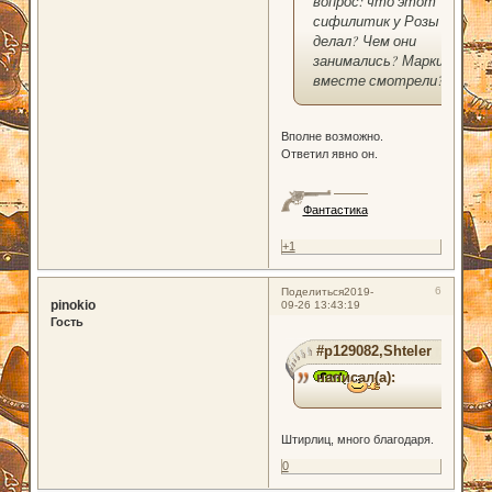
вопрос: что этот
сифилитик у Розы
делал? Чем они
занимались? Марки
вместе смотрели?
Вполне возможно.
Ответил явно он.
Фантастика
+1
6
Поделиться
2019-
pinokio
09-26 13:43:19
Гость
#p129082,Shteler
написал(а):
Штирлиц, много благодаря.
0