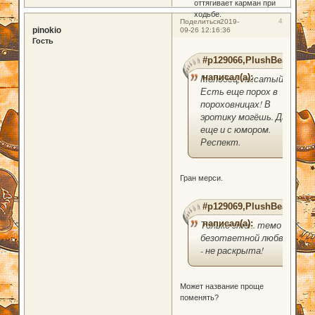
оттягивает карман при
ходьбе.
4
Поделиться
2019-
pinokio
09-26 12:16:36
Гость
#p129066,PlushBear
написал(а):
Молодец, лысатый!
Есть еще порох в
пороховницах! В
эротику могёшь. Да
еще и с юмором.
Респект.
Гран мерси.
#p129069,PlushBear
написал(а):
Только это... темо
безответной любви
- не раскрыта!
Может название проще
поменять?