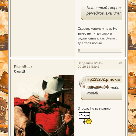
Лысястый - король
ремейков, значит?
Скорее, король утиля. Но
ты-то не читал, хотя и
рядом ошивался. Значит,
для тебя новый.
0
19
Поделиться
2019-
PlushBear
09-26 17:53:45
Сам Ш
#p129202,pinokio
написал(а):
Значит, для тебя
новый.
Это да. Но все равно: