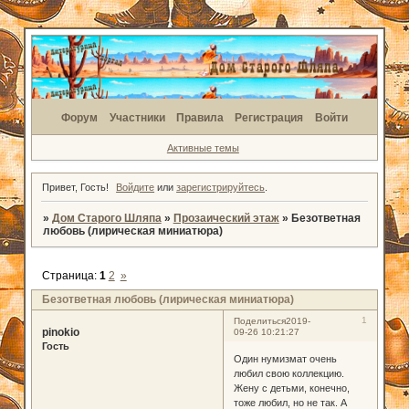
Форум
Участники
Правила
Регистрация
Войти
Активные темы
Привет, Гость!
Войдите
или
зарегистрируйтесь
.
»
Дом Старого Шляпа
»
Прозаический этаж
»
Безответная
любовь (лирическая миниатюра)
Страница:
1
2
»
Безответная любовь (лирическая миниатюра)
1
Поделиться
2019-
pinokio
09-26 10:21:27
Гость
Один нумизмат очень
любил свою коллекцию.
Жену с детьми, конечно,
тоже любил, но не так. А