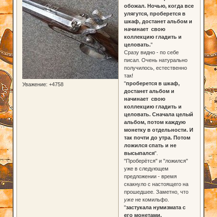
обожал. Ночью, когда все
улягутся, проберется в
шкаф, достанет альбом и
начинает свою
коллекцию гладить и
целовать.
"
Сразу видно - по себе
писал. Очень натурально
получилось, естественно
так!
"
проберется в шкаф,
Уважение:
+4758
достанет альбом и
начинает свою
коллекцию гладить и
целовать. Сначала целый
альбом, потом каждую
монетку в отдельности. И
так почти до утра. Потом
ложился спать и не
высыпался
".
"Проберётся" и "ложился"
уже в следующем
предложении - время
скакнуло с настоящего на
прошедшее. Заметно, что
уже
не комильфо.
"
застукала нумизмата с
его монетами.