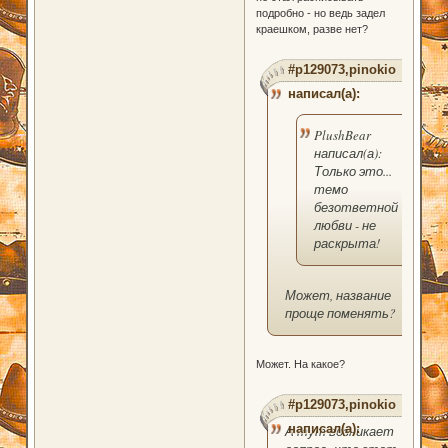
подробно - но ведь задел
краешком, разве нет?
#p129073,pinokio
написал(а):
PlushBear
написал(а):
Только это...
темо
безответной
любви - не
раскрыта!
Может, название
проще поменять?
Может. На какое?
#p129073,pinokio
написал(а):
А тут возникает