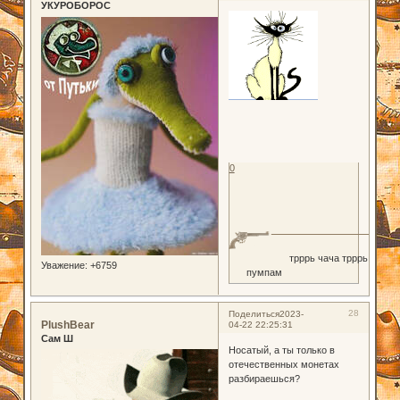
УКУРОБОРОС
0
трррь чача трррь
Уважение:
+6759
пумпам
28
Поделиться
2023-
PlushBear
04-22 22:25:31
Сам Ш
Носатый, а ты только в
отечественных монетах
разбираешься?