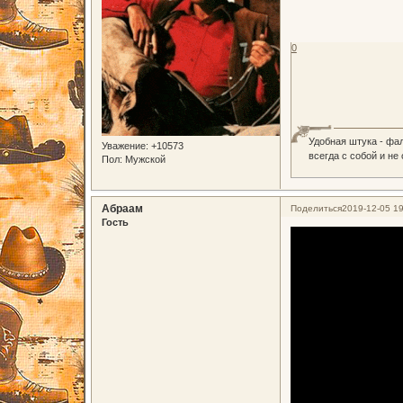
0
Удобная штука - фа
Уважение:
+10573
всегда с собой и не
Пол:
Мужской
Абраам
Поделиться
2019-12-05 19
Гость