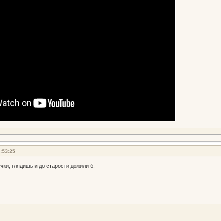
:53:25
чки, глядишь и до старости дожили б.