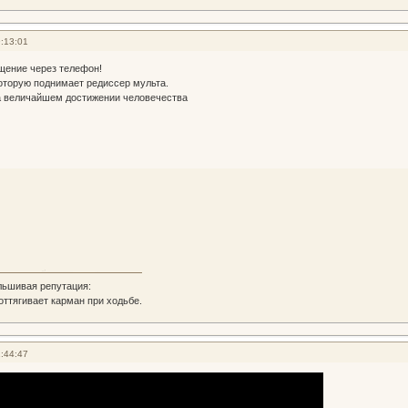
:13:01
бщение через телефон!
оторую поднимает редиссер мульта.
на величайшем достижении человечества
льшивая репутация:
 оттягивает карман при ходьбе.
:44:47