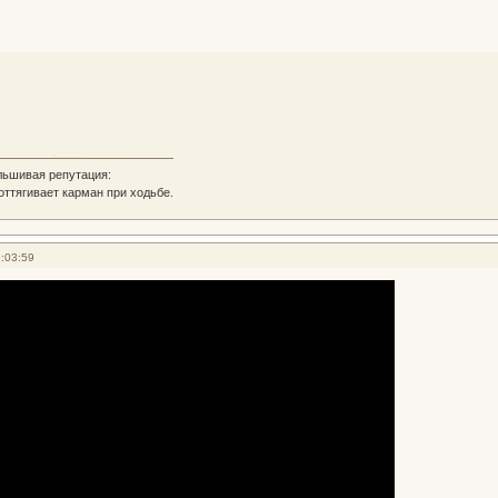
льшивая репутация:
 оттягивает карман при ходьбе.
:03:59