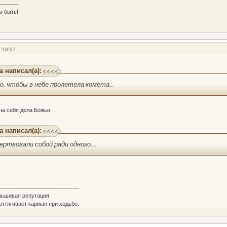
ы быть!
:18:07
а написал(а):
го, чтобы в небе пролетела комета...
а себя дела Божьи.
а написал(а):
ртвовали собой ради одного....
льшивая репутация:
 оттягивает карман при ходьбе.