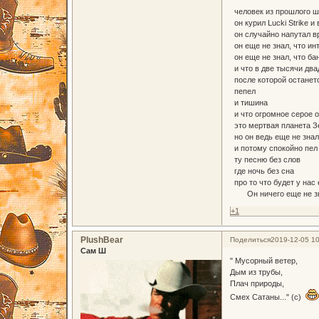
человек из прошлого ш
он курил Lucki Strike и
он случайно напутал вр
он еще не знал, что ин
он еще не знал, что бан
и что в две тысячи два
после которой останет
пепел
и тишина
и что огромное серое о
это мертвая планета З
но он ведь еще не знал
и потому спокойно пел
ту песню без слов
где ночь без сна
про то что будет у нас 
Он ничего еще не зна
+1
PlushBear
Поделиться
2019-12-05 10
Сам Ш
" Мусорный ветер,
Дым из трубы,
Плач природы,
Смех Сатаны..." (с)