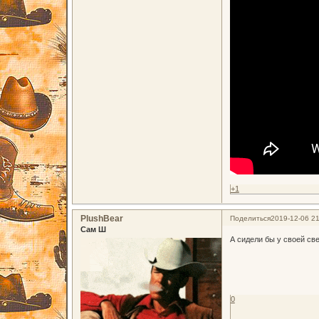
+1
PlushBear
Поделиться
2019-12-06 21
Сам Ш
А сидели бы у своей све
0