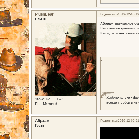
PlushBear
Поделиться
2019-12-05 19
Сам Ш
Абраам
, прекрасное о
Не понимаю трагедии, к
Имхо, он хочет хайпа 
0
Удобная штука - фа
Уважение:
+10573
всегда с собой и не
Пол:
Мужской
Абраам
Поделиться
2019-12-06 21
Гость