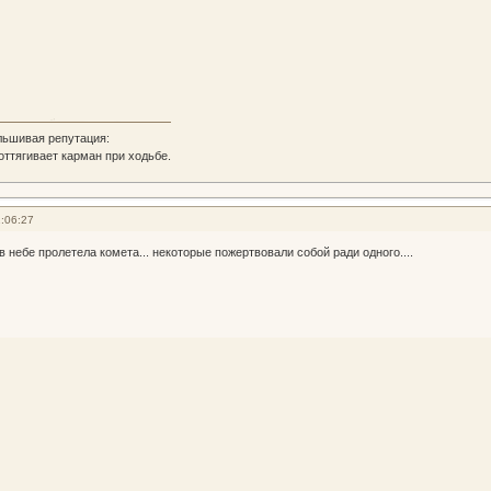
льшивая репутация:
 оттягивает карман при ходьбе.
:06:27
 в небе пролетела комета... некоторые пожертвовали собой ради одного....