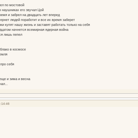
ел по мостовой
 в наушниках его звучал Цой
емя и забрел на двадцать лет вперед
тернет людей поработит и все их время заберет
ки купят нашу жизнь и заставят работать только на себя
дцатом начнется всемирная ядерная война
ся лишь пепел
блако в космосе
емля
 про себя
еще и зима и весна
л...
:14:46