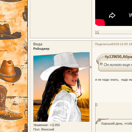
+1
Веда
Поделиться
2019-12-05 19
Рейнджер
#p139650,Абра
Он ничего еще н
и не надо знать, надо ж
0
Хороший день, чтоб
Уважение:
+11350
Пол:
Женский