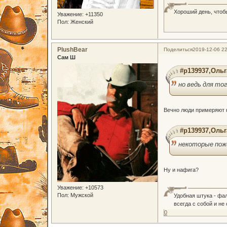
Хороший день, чтоб
Уважение:
+11350
Пол:
Женский
PlushBear
Поделиться
2019-12-06 22
Сам Ш
#p139937,Ольг
но ведь для то
Вечно люди примеряют н
#p139937,Ольг
некоторые поже
Ну и нафига?
Уважение:
+10573
Пол:
Мужской
Удобная штука - фа
всегда с собой и не
0