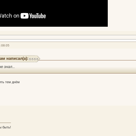
:08:05
ам написал(а):
е знал...
ить тем днём
ы быть!