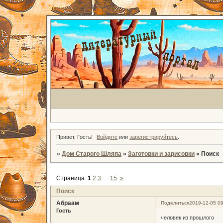
Привет, Гость!
Войдите
или
зарегистрируйтесь
.
»
Дом Старого Шляпа
»
Заготовки и зарисовки
»
Поиск
Страница:
1
2
3
…
15
»
Поиск
Абраам
Поделиться
2019-12-05 09
Гость
человек из прошлого