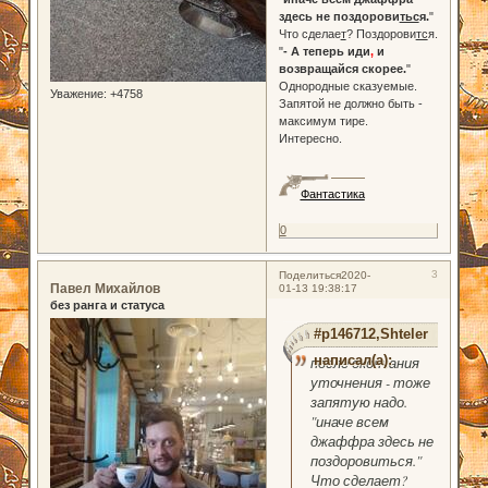
здесь не поздорови
тьс
я.
"
Что сделае
т
? Поздорови
тс
я.
"
- А теперь иди
,
и
возвращайся скорее.
"
Однородные сказуемые.
Уважение:
+4758
Запятой не должно быть -
максимум тире.
Интересно.
Фантастика
0
3
Поделиться
2020-
Павел Михайлов
01-13 19:38:17
без ранга и статуса
#p146712,Shteler
написал(а):
после окончания
уточнения - тоже
запятую надо.
"иначе всем
джаффра здесь не
поздоровиться."
Что сделает?