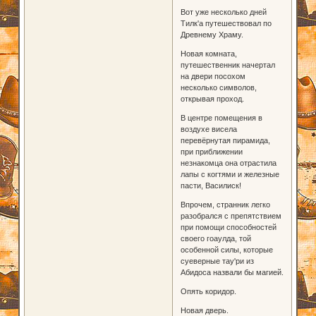
Вот уже несколько дней
Тилк'а путешествовал по
Древнему Храму.
Новая комната,
путешественник начертал
на двери посохом
несколько символов,
открывая проход.
В центре помещения в
воздухе висела
перевёрнутая пирамида,
при приближении
незнакомца она отрастила
лапы с когтями и железные
пасти, Василиск!
Впрочем, странник легко
разобрался с препятствием
при помощи способностей
своего гоаулда, той
особенной силы, которые
суеверные тау'ри из
Абидоса назвали бы магией.
Опять коридор.
Новая дверь.