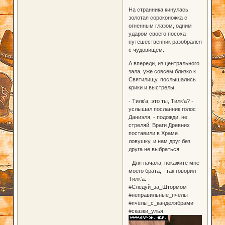
На странника кинулась
золотая сороконожка с
огненным глазом, одним
ударом своего посоха
путешественник разобрался
с чудовищем.
А впереди, из центрального
зала, уже совсем близко к
Святилищу, послышались
крики и выстрелы.
- Тилк'а, это ты, Тилк'а? -
услышал посланник голос
Даниэля, - подожди, не
стреляй. Враги Древних
поставили в Храме
ловушку, и нам друг без
друга не выбраться.
- Для начала, покажите мне
моего брата, - так говорил
Тилк'а.
#Следуй_за_Штормом
#неправильные_пчёлы
#пчёлы_с_канделябрами
#сказки_улья