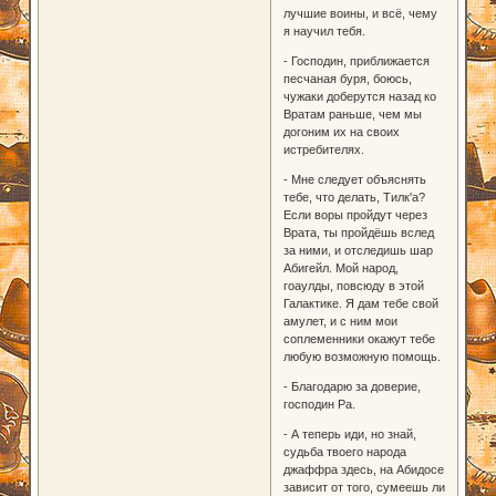
лучшие воины, и всё, чему
я научил тебя.
- Господин, приближается
песчаная буря, боюсь,
чужаки доберутся назад ко
Вратам раньше, чем мы
догоним их на своих
истребителях.
- Мне следует объяснять
тебе, что делать, Тилк'а?
Если воры пройдут через
Врата, ты пройдёшь вслед
за ними, и отследишь шар
Абигейл. Мой народ,
гоаулды, повсюду в этой
Галактике. Я дам тебе свой
амулет, и с ним мои
соплеменники окажут тебе
любую возможную помощь.
- Благодарю за доверие,
господин Ра.
- А теперь иди, но знай,
судьба твоего народа
джаффра здесь, на Абидосе
зависит от того, сумеешь ли