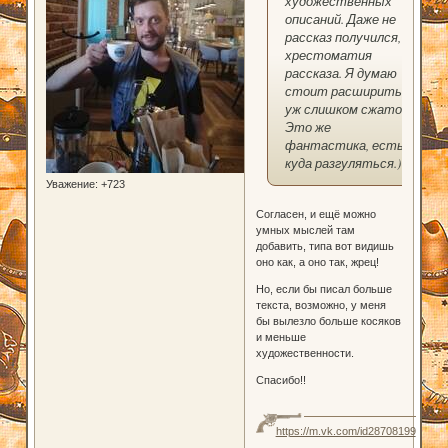
художественных
описаний. Даже не
рассказ получился, а
хрестоматия
рассказа. Я думаю
стоит расширить,
уж слишком сжато.
Это же
фантастика, есть
куда разгуляться.)
Уважение:
+723
Согласен, и ещё можно
умных мыслей там
добавить, типа вот видишь
оно как, а оно так, жрец!
Но, если бы писал больше
текста, возможно, у меня
бы вылезло больше косяков
и меньше
художественности.
Спасибо!!
https://m.vk.com/id28708199