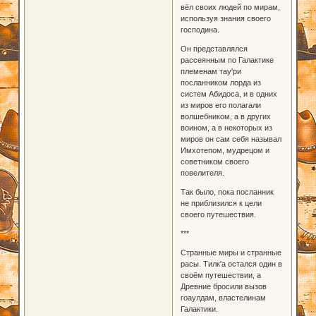
вёл своих людей по мирам,
используя знания своего
господина.
Он представлялся
рассеянным по Галактике
племенам тау'ри
посланником лорда из
систем Абидоса, и в одних
из миров его полагали
волшебником, а в других
воином, а в некоторых из
миров он сам себя называл
Имхотепом, мудрецом и
советником своего
повелителя.
Так было, пока посланник
не приблизился к цели
своего путешествия.
***
Странные миры и странные
расы. Тилк'а остался один в
своём путешествии, а
Древние бросили вызов
гоаулдам, властелинам
Галактики.