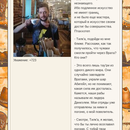
незнающего.
Ибо подлинное искусство
не имеет границ,
и не было еще мастера,
который в искусстве своем
достиг бы совершенства.
Птаххотеп
- Тилк'а, подойди ко мне
ближе. Расскажи, как так
получилось, что чужаки
смогли пройти через Врата?
Кто они?
Уважение:
+723
- Это всего лишь тау'ри из
одного дикого мира. Они
случайно завладели
Вратами, украли шар
Абигейл, но не понимают,
какая сила им досталась.
Кажется, наши рабы
называли их лидера
Даниэлем. Мои отряды уже
отправлены за ними в
погоню, о мой повелитель.
- Смотри, Тилк'а, я желаю,
что бы ты лично возглавил
погоню. С тобой твои