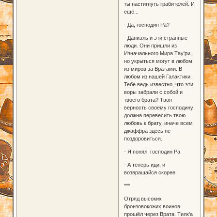
ты настигнуть грабителей. И
ещё...
- Да, господин Ра?
- Даниэль и эти странные
люди. Они пришли из
Изначального Мира Тау'ри,
но укрыться могут в любом
из миров за Вратами. В
любом из нашей Галактики.
Тебе ведь известно, что эти
воры забрали с собой и
твоего брата? Твоя
верность своему господину
должна перевесить твою
любовь к брату, иначе всем
джаффра здесь не
поздоровиться.
- Я понял, господин Ра.
- А теперь иди, и
возвращайся скорее.
***
Отряд высоких
бронзовокожих воинов
прошёл через Врата. Тилк'а