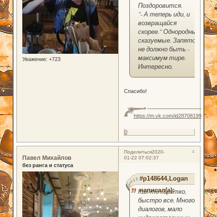
Поздоровится.
"- А теперь иди, и
возвращайся
скорее." Однородные
сказуемые. Запятой
не должно быть -
максимум тире.
Уважение:
+723
Интересно.
Спасибо!
https://m.vk.com/id28708199
0
4
Поделиться
2020-
Павел Михайлов
01-22 07:02:37
без ранга и статуса
#p148644,Logan
написал(а):
Как-то коротко,
быстро все. Много
диалогов, мало