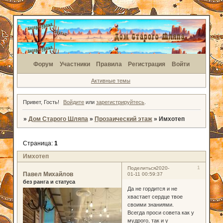
Форум
Участники
Правила
Регистрация
Войти
Активные темы
Привет, Гость!
Войдите
или
зарегистрируйтесь
.
»
Дом Старого Шляпа
»
Прозаический этаж
»
Имхотеп
Страница:
1
Имхотеп
1
Поделиться
2020-
Павел Михайлов
01-11 00:59:37
без ранга и статуса
Да не гордится и не
хвастает сердце твое
своими знаниями.
Всегда проси совета как у
мудрого, так и у