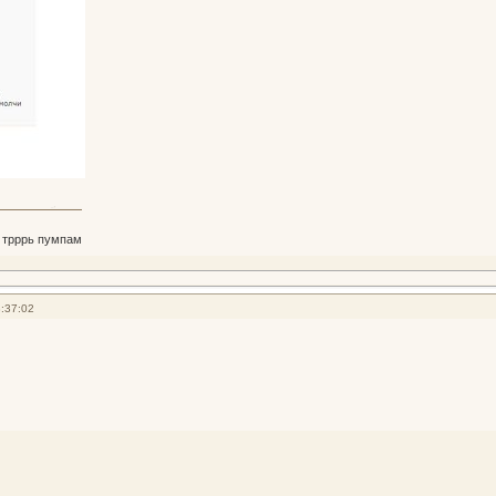
 трррь пумпам
:37:02