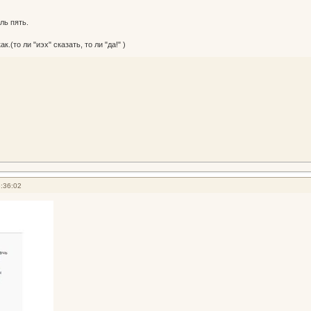
ль пять.
к.(то ли "иэх" сказать, то ли "да!" )
:36:02