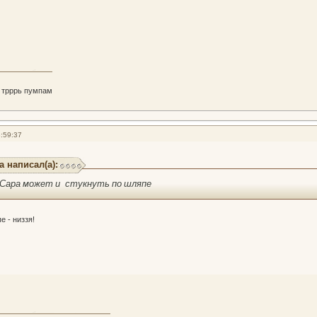
 трррь пумпам
:59:37
а написал(а):
) Сара может и стукнуть по шляпе
 - низзя!