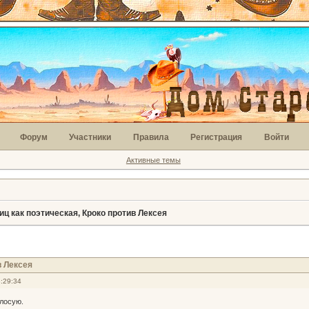
Форум
Участники
Правила
Регистрация
Войти
Активные темы
ц как поэтическая, Кроко против Лексея
в Лексея
:29:34
олосую.