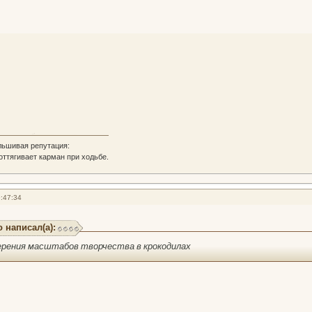
льшивая репутация:
 оттягивает карман при ходьбе.
:47:34
 написал(а):
ерения масштабов творчества в крокодилах