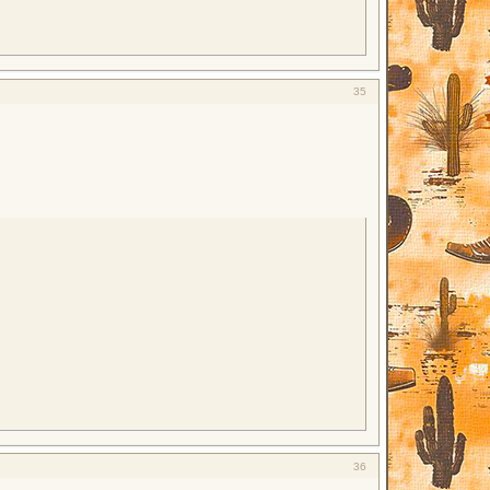
35
36