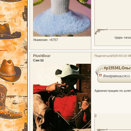
трррь чача
Уважение:
+6757
PlushBear
Поделиться
2020-03-10 08
Сам Ш
#p155341,Ольг
доиграешься))
Администрацию по шляпе
0