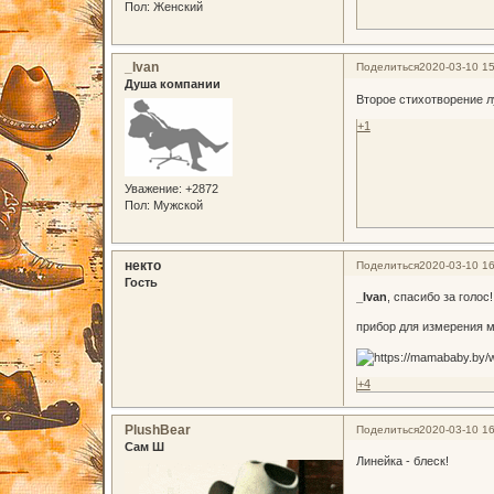
Пол:
Женский
_Ivan
Поделиться
2020-03-10 15
Душа компании
Второе стихотворение л
+1
Уважение:
+2872
Пол:
Мужской
некто
Поделиться
2020-03-10 16
Гость
_Ivan
, спасибо за голос!
прибор для измерения м
+4
PlushBear
Поделиться
2020-03-10 16
Сам Ш
Линейка - блеск!