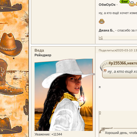
ОбмОрОк
-
ну, а кто ещё хочет из
Диана Б.
, - спасибо за
+1
Веда
Поделиться
2020-03-10 13
Рейнджер
#p155366,некто
ну, а кто ещё 
я
0
Хороший день, чтоб
Уважение:
+11344