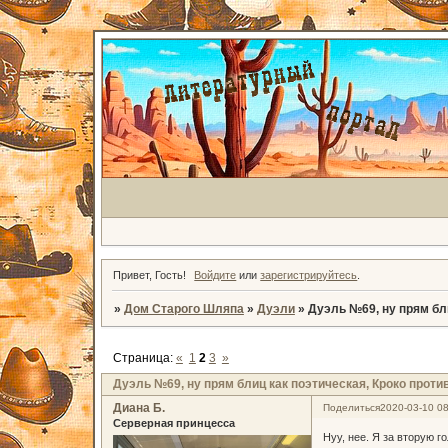
Привет, Гость!
Войдите
или
зарегистрируйтесь
.
»
Дом Старого Шляпа
»
Дуэли
»
Дуэль №69, ну прям бли
Страница:
«
1
2
3
»
Дуэль №69, ну прям блиц как поэтическая, Кроко проти
Диана Б.
Поделиться
2020-03-10 08
Серверная принцесса
Нуу, нее. Я за вторую г