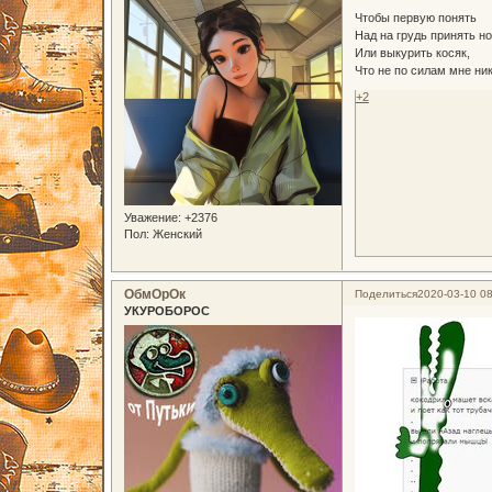
Чтобы первую понять
Над на грудь принять но
Или выкурить косяк,
Что не по силам мне ника
+2
Уважение:
+2376
Пол:
Женский
ОбмОрОк
Поделиться
2020-03-10 08
УКУРОБОРОС