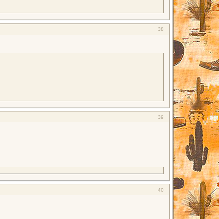
38
39
40