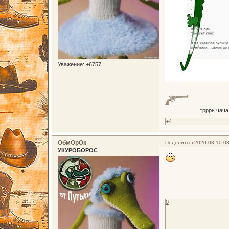
Уважение:
+6757
трррь чача
+4
ОбмОрОк
Поделиться
2020-03-10 08
УКУРОБОРОС
0