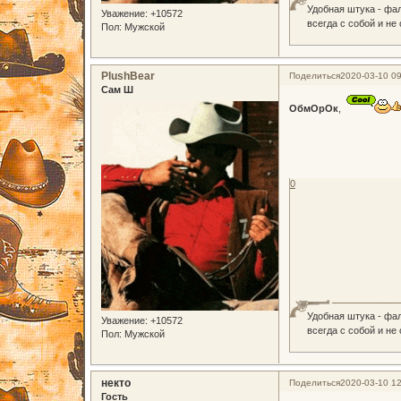
Удобная штука - фа
Уважение:
+10572
всегда с собой и не
Пол:
Мужской
PlushBear
Поделиться
2020-03-10 09
Сам Ш
ОбмОрОк
,
0
Удобная штука - фа
Уважение:
+10572
всегда с собой и не
Пол:
Мужской
некто
Поделиться
2020-03-10 12
Гость