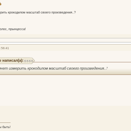
мерить крокодилом масштаб своего произведения..?
 голос, прынцесса!
:56:41
 написал(а):
хочет измерить крокодилом масштаб своего произведения..?
ы быть!