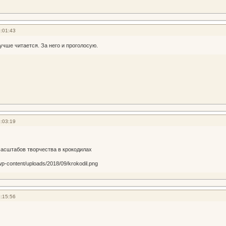
:01:43
учше читается. За него и проголосую.
:03:19
асштабов творчества в крокодилах
:15:56