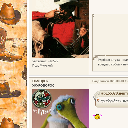
0
Удобная штука - фа
Уважение:
+10572
всегда с собой и не
Пол:
Мужской
ОбмОрОк
Поделиться
2020-03-10 19
УКУРОБОРОС
#p155379,некто
прибор для изм