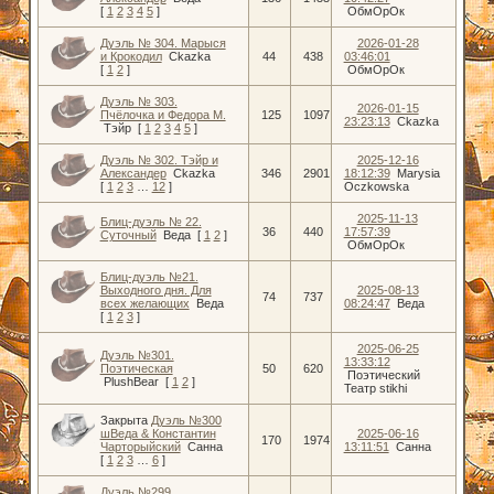
[
1
2
3
4
5
]
ОбмОрОк
Дуэль № 304. Марыся
2026-01-28
и Крокодил
Ckazka
44
438
03:46:01
[
1
2
]
ОбмОрОк
Дуэль № 303.
2026-01-15
Пчëлочка и Федора М.
125
1097
23:23:13
Ckazka
Тэйр
[
1
2
3
4
5
]
Дуэль № 302. Тэйр и
2025-12-16
Александер
Ckazka
346
2901
18:12:39
Marysia
[
1
2
3
…
12
]
Oczkowska
2025-11-13
Блиц-дуэль № 22.
36
440
17:57:39
Суточный
Веда
[
1
2
]
ОбмОрОк
Блиц-дуэль №21.
Выходного дня. Для
2025-08-13
74
737
всех желающих
Веда
08:24:47
Веда
[
1
2
3
]
2025-06-25
Дуэль №301.
13:33:12
Поэтическая
50
620
Поэтический
PlushBear
[
1
2
]
Театр stikhi
Закрыта
Дуэль №300
шВеда & Константин
2025-06-16
170
1974
Чарторыйский
Санна
13:11:51
Санна
[
1
2
3
…
6
]
Дуэль №299