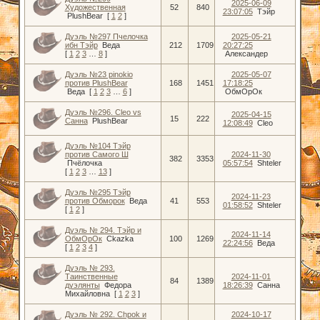
2025-06-09
Художественная
52
840
23:07:05
Тэйр
PlushBear
[
1
2
]
Дуэль №297 Пчелочка
2025-05-21
ибн Тэйр
Веда
212
1709
20:27:25
[
1
2
3
…
8
]
Александер
Дуэль №23 pinokio
2025-05-07
против PlushBear
168
1451
17:18:25
Веда
[
1
2
3
…
6
]
ОбмОрОк
Дуэль №296. Cleo vs
2025-04-15
15
222
Санна
PlushBear
12:08:49
Cleo
Дуэль №104 Тэйр
против Самого Ш
2024-11-30
382
3353
Пчёлочка
05:57:54
Shteler
[
1
2
3
…
13
]
Дуэль №295 Тэйр
2024-11-23
против Обморок
Веда
41
553
01:58:52
Shteler
[
1
2
]
Дуэль № 294. Тэйр и
2024-11-14
ОбмОрОк
Ckazka
100
1269
22:24:56
Веда
[
1
2
3
4
]
Дуэль № 293.
Таинственные
2024-11-01
84
1389
дуэлянты
Федора
18:26:39
Санна
Михайловна
[
1
2
3
]
Дуэль № 292. Сhpok и
2024-10-17