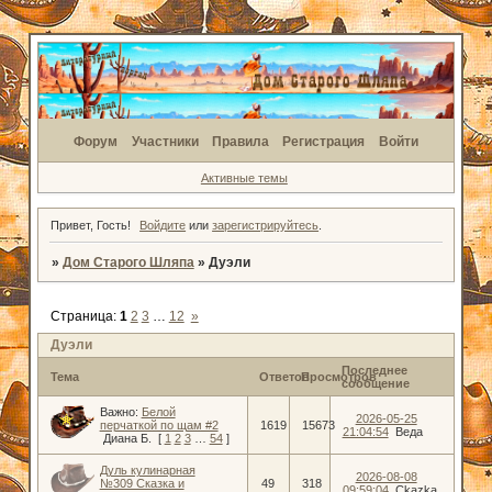
Форум
Участники
Правила
Регистрация
Войти
Активные темы
Привет, Гость!
Войдите
или
зарегистрируйтесь
.
»
Дом Старого Шляпа
»
Дуэли
Страница:
1
2
3
…
12
»
Дуэли
Последнее
Тема
Ответов
Просмотров
сообщение
Важно:
Белой
2026-05-25
перчаткой по щам #2
1619
15673
21:04:54
Веда
Диана Б.
[
1
2
3
…
54
]
Дуль кулинарная
2026-08-08
№309 Сказка и
49
318
09:59:04
Ckazka