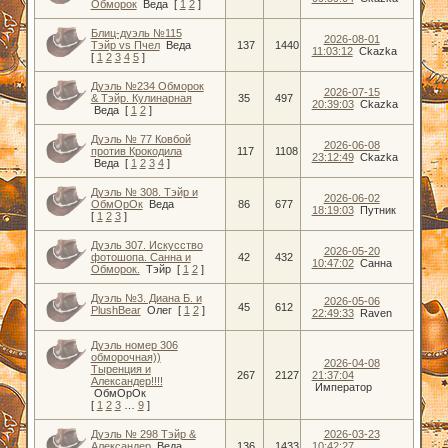
Обморок
Веда
[
1
2
]
Блиц-дуэль №115
2026-08-01
Тэйр vs Пчел
Веда
137
1440
11:03:12
Ckazka
[
1
2
3
4
5
]
Дуэль №234 Обморок
2026-07-15
& Тэйр. Кулинарная
35
497
20:39:03
Ckazka
Веда
[
1
2
]
Дуэль № 77 Ковбой
2026-06-08
против Крокодила
117
1108
23:12:49
Ckazka
Веда
[
1
2
3
4
]
Дуэль № 308. Тэйр и
2026-06-02
ОбмОрОк
Веда
86
677
18:19:03
Путник
[
1
2
3
]
Дуэль 307. Искусство
2026-05-20
фотошопа. Санна и
42
432
10:47:02
Санна
Обморок.
Тэйр
[
1
2
]
Дуэль №3. Диана Б. и
2026-05-06
45
612
PlushBear
Олег
[
1
2
]
22:49:33
Raven
Дуэль номер 306
обморочная))
2026-04-08
Тыренция и
267
2127
21:37:04
Александер!!!!
Император
ОбмОрОк
[
1
2
3
…
9
]
Дуэль № 298 Тэйр &
2026-03-23
Александер
Веда
136
1433
10:42:27