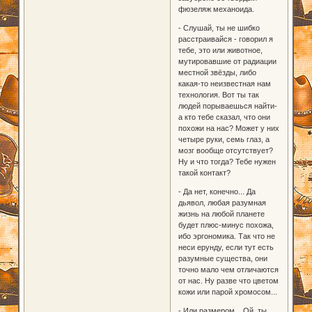
фюзеляж механоида.
- Слушай, ты не шибко
расстраивайся - говорил я
тебе, это или животное,
мутировавшие от радиации
местной звёзды, либо
какая-то неизвестная нам
технология. Вот ты так
людей порываешься найти-
а кто тебе сказал, что они
похожи на нас? Может у них
четыре руки, семь глаз, а
мозг вообще отсутствует?
Ну и что тогда? Тебе нужен
такой контакт?
- Да нет, конечно... Да
дьявол, любая разумная
жизнь на любой планете
будет плюс-минус похожа,
ибо эргономика. Так что не
неси ерунду, если тут есть
разумные существа, они
точно мало чем отличаются
от нас. Ну разве что цветом
кожи или парой хромосом...
- Или размером... Ой, ты