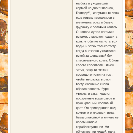
на боку и уходивший
кормой на дно "Спасибо,
Господи!", испуганные лица
еще живых пассажиров в
иллюминаторах и белую
фуражку с золотым кантом.
Он снова лупил ногами и
руками, старался подавить
крик, чтобы не наглотаться
воды, и затих только тогда,
когда внезапно ухватился
рукой за шершавый бок
спасательного круга. Обняв
своего спасителя, Этьен
затих, закрыл глаза и
сосредоточился на том,
чтобы не разжать руки.
Когда сознание снова
обрело ясность, буря
утихла, и закат красил
прозрачные воды озера в
ярко красный, кровавый
цвет. Он приподнялся над
кругом и огляделся: вода
была спокойной и ничего не
напоминало о
кораблекрушении. Ни
обломков, ни людей, одна