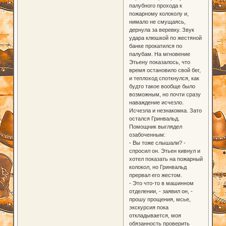
палубного прохода к
пожарному колоколу и,
нимало не смущаясь,
дернула за веревку. Звук
удара клюшкой по жестяной
банке прокатился по
палубам. На мгновение
Этьену показалось, что
время остановило свой бег,
и теплоход споткнулся, как
будто такое вообще было
возможным, но почти сразу
наваждение исчезло.
Исчезла и незнакомка. Зато
остался Гринвальд.
Помощник выглядел
озабоченным:
- Вы тоже слышали? -
спросил он. Этьен кивнул и
хотел показать на пожарный
колокол, но Гринвальд
прервал его жестом.
- Это что-то в машинном
отделении, - заявил он, -
прошу прощения, мсье,
экскурсия пока
откладывается, моя
обязанность проверить