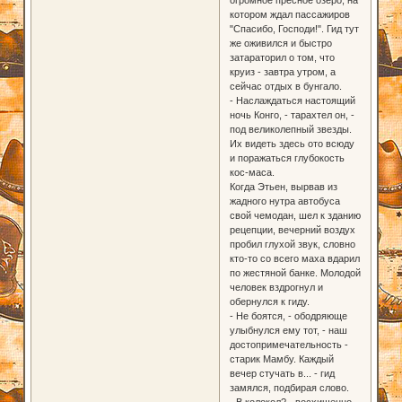
котором ждал пассажиров
"Спасибо, Господи!". Гид тут
же оживился и быстро
затараторил о том, что
круиз - завтра утром, а
сейчас отдых в бунгало.
- Наслаждаться настоящий
ночь Конго, - тарахтел он, -
под великолепный звезды.
Их видеть здесь ото всюду
и поражаться глубокость
кос-маса.
Когда Этьен, вырвав из
жадного нутра автобуса
свой чемодан, шел к зданию
рецепции, вечерний воздух
пробил глухой звук, словно
кто-то со всего маха вдарил
по жестяной банке. Молодой
человек вздрогнул и
обернулся к гиду.
- Не боятся, - ободряюще
улыбнулся ему тот, - наш
достопримечательность -
старик Мамбу. Каждый
вечер стучать в... - гид
замялся, подбирая слово.
- В колокол? - восхищенно