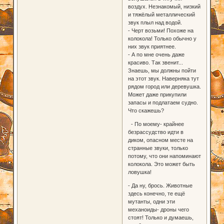
воздух. Незнакомый, низкий
и тяжёлый металлический
звук плыл над водой.
- Черт возьми! Похоже на
колокола! Только обычно у
них звук приятнее.
- А по мне очень даже
красиво. Так звенит...
Знаешь, мы должны пойти
на этот звук. Наверняка тут
рядом город или деревушка.
Может даже прикупили
запасы и подлатаем судно.
Что скажешь?
- По моему- крайнее
безрассудство идти в
диком, опасном месте на
странные звуки, только
потому, что они напоминают
колокола. Это может быть
ловушка!
- Да ну, брось. Животные
здесь конечно, те ещё
мутанты, одни эти
механоиды- дроны чего
стоят! Только и думаешь,