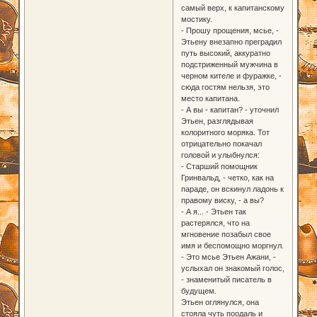
самый верх, к капитанскому
мостику.
- Прошу прощения, мсье, -
Этьену внезапно преградил
путь высокий, аккуратно
подстриженный мужчина в
черном кителе и фуражке, -
сюда гостям нельзя, это
место капитана.
- А вы - капитан? - уточнил
Этьен, разглядывая
колоритного моряка. Тот
отрицательно покачал
головой и улыбнулся:
- Старший помощник
Гринвальд, - четко, как на
параде, он вскинул ладонь к
правому виску, - а вы?
- А я... - Этьен так
растерялся, что на
мгновение позабыл свое
имя и беспомощно моргнул.
- Это мсье Этьен Ажани, -
услыхал он знакомый голос,
- знаменитый писатель в
будущем.
Этьен оглянулся, она
стояла чуть поодаль и