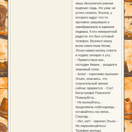
лишь бесконечно ровная
водяная гладь. Но ужас не
успел сковать Этьена, у
которого вдруг что-то
противно зажужжало и
завибрировало в кармане
пиджака. К его невероятной
радости это был сотовый
телефон. Вознеся хвалу
всем известным богам,
Этьен нажал кнопку ответа
и поднес аппарат к уху:
- Приветствую вас,
господин Ажани, - раздался
знакомый голос.
- Алло! - торопливо выпалил
Этьен, опасаясь, что
спасительный звонок
сейчас прервется. - Сос!
Катастрофа! Помогите!
Пожалуйста...
- Не волнуйтесь, -
продолжила собеседница, -
оставайтесь на связи...
Секунду...
- Нет, нет! - завопил Этьен. -
Не переключайтесь!
Телефон молчал.