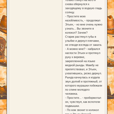
снова обернулся к
заходящему в водную гладь
солнцу.
- Простите мою
назойливость, - продолжал
Этьен, - но мне очень нужно
узнать... Вы звоните в
колокол? Зачем?
Старик растянул губы в
улыбке и дернул плечами,
не отводя взгляда от заката.
- А можно мне? - набрался
наглости Этьен и протянул
руку к веревке,
закрепленной на языке
медной рынды. Мамбу не
препятствовал, и Этьен,
ухватившись, резко дернул.
Рында качнулась и издала
звук долгий и протяжный, от
которого мурашки побежали
по спине молодого
человека.
- Простите... - пробормотал
он, чувствуя, как вспотели
подмышки.
- По ком звонит в колокол
мсье Этьен Ажани? -