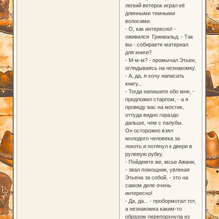
легкий ветерок играл её
длинными темными
волосами.
- О, как интересно! -
оживился Гринвальд. - Так
вы - собираете материал
для книги?
- М-м-м? - промычал Этьен,
оглядываясь на незнакомку.
- А, да, я хочу написать
книгу...
- Тогда напишите обо мне, -
предложил старпом, - а я
проведу вас на мостик,
оттуда видно гораздо
дальше, чем с палубы.
Он осторожно взял
молодого человека за
локоть и потянул к двери в
рулевую рубку.
- Пойдемте же, мсье Ажани,
- звал помощник, увлекая
Этьена за собой, - это на
самом деле очень
интересно!
- Да, да... - пробормотал тот,
а незнакомка каким-то
образом перепорхнула из