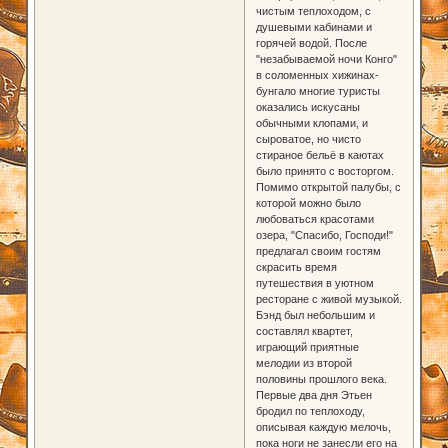
чистым теплоходом, с
душевыми кабинами и
горячей водой. После
"незабываемой ночи Конго"
в соломенных хижинах-
бунгало многие туристы
оказались искусаны
обычными клопами, и
сыроватое, но чисто
стираное бельё в каютах
было принято с восторгом.
Помимо открытой палубы, с
которой можно было
любоваться красотами
озера, "Спасибо, Господи!"
предлагал своим гостям
скрасить время
путешествия в уютном
ресторане с живой музыкой.
Бэнд был небольшим и
составлял квартет,
играющий приятные
мелодии из второй
половины прошлого века.
Первые два дня Этьен
бродил по теплоходу,
описывая каждую мелочь,
пока ноги не занесли его на