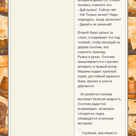
пытаясь схватить его.
- Дай ружье! Сейчас же!
- На! Только зачем? Надо
подождать, когда заглохнет!
- Давай и не умничай!
Второй берет ружье за
ствол, и поднимает его над
головой, чтобы висящий на
дереве охотник, мог
ухватить приклад.
Ружье в руках. Охотник
прицеливается и стреляет
аппарату в правый визор.
Машина издает хриплый
взрев, достойный раненого
быка, крылья и шасси
дёргаются.
Из разбитого визора
вытекает белесая жидкость.
Охотник радостно
вскрикивает- возможно
сегодня их лодка
обзаведётся отличным
мотором!
....
Глубокая, маслянисто-