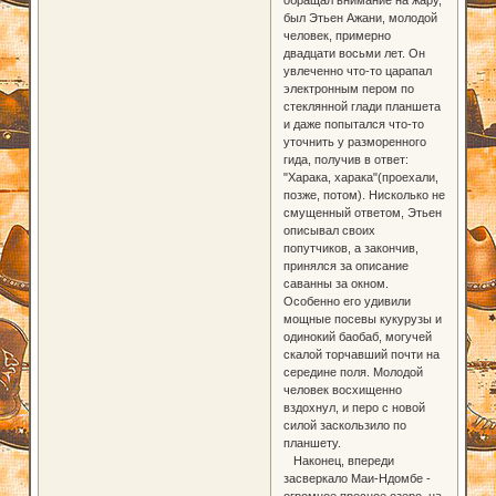
был Этьен Ажани, молодой
человек, примерно
двадцати восьми лет. Он
увлеченно что-то царапал
электронным пером по
стеклянной глади планшета
и даже попытался что-то
уточнить у разморенного
гида, получив в ответ:
"Харака, харака"(проехали,
позже, потом). Нисколько не
смущенный ответом, Этьен
описывал своих
попутчиков, а закончив,
принялся за описание
саванны за окном.
Особенно его удивили
мощные посевы кукурузы и
одинокий баобаб, могучей
скалой торчавший почти на
середине поля. Молодой
человек восхищенно
вздохнул, и перо с новой
силой заскользило по
планшету.
Наконец, впереди
засверкало Маи-Ндомбе -
огромное пресное озеро, на