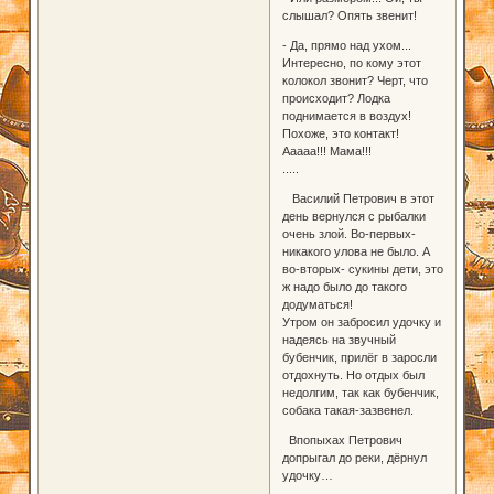
слышал? Опять звенит!
- Да, прямо над ухом...
Интересно, по кому этот
колокол звонит? Черт, что
происходит? Лодка
поднимается в воздух!
Похоже, это контакт!
Ааааа!!! Мама!!!
.....
Василий Петрович в этот
день вернулся с рыбалки
очень злой. Во-первых-
никакого улова не было. А
во-вторых- сукины дети, это
ж надо было до такого
додуматься!
Утром он забросил удочку и
надеясь на звучный
бубенчик, прилёг в заросли
отдохнуть. Но отдых был
недолгим, так как бубенчик,
собака такая-зазвенел.
Впопыхах Петрович
допрыгал до реки, дёрнул
удочку…