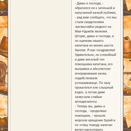
- Дамы и господа, -
обратился он к затихшей и
напуганной качкой публике,
- рад вам сообщить, что мы
стали свидетелями
чрезвычайно редкого на
Маи-Ндомбе явления.
Шторм, дамы и господа, и
по оценкам нашего
капитана не менее шести
баллов. Я вас поздравляю!
Удивительно, но спокойный
и даже веселый тон
помощника капитана, его
выправка и абсолютное
игнорирование качки,
подействовали
успокаивающе. По залу
прокатился еле слышный
вздох, а потом даже
зазвучали слабые
аплодисменты.
- Теперь вы, дамы и
господа, - продолжал
помощник, - прошли
морское крещение бурей и
по этому поводу капитан
велел раскупорить