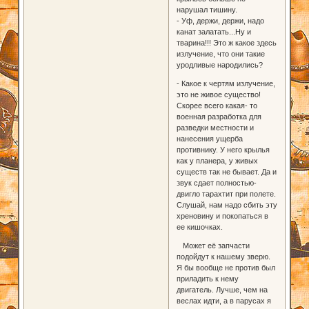
нарушал тишину.
- Уф, держи, держи, надо
канат залатать...Ну и
тварина!!! Это ж какое здесь
излучение, что они такие
уродливые народились?
- Какое к чертям излучение,
это не живое существо!
Скорее всего какая- то
военная разработка для
разведки местности и
нанесения ущерба
противнику. У него крылья
как у планера, у живых
существ так не бывает. Да и
звук сдает полностью-
двигло тарахтит при полете.
Слушай, нам надо сбить эту
хреновину и покопаться в
ее кишочках.
Может её запчасти
подойдут к нашему зверю.
Я бы вообще не против был
приладить к нему
двигатель. Лучше, чем на
веслах идти, а в парусах я