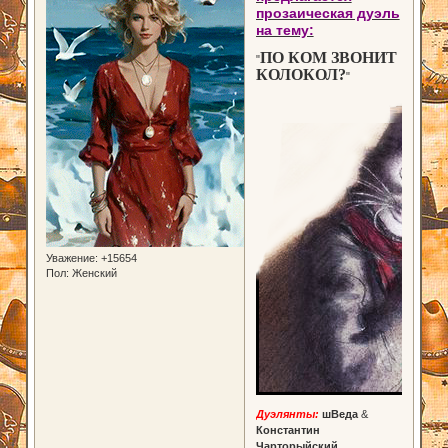
прозаическая дуэль
на тему:
ПО КОМ ЗВОНИТ
"
КОЛОКОЛ?
"
Уважение:
+15654
Пол:
Женский
Дуэлянты:
шВеда
&
Константин
Чарторыйский