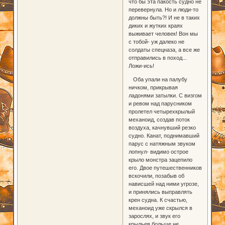
что бы эта пакость судно не
перевернула. Но и люди-то
должны быть?! И не в таких
диких и жутких краях
выживает человек! Вон мы
с тобой- уж далеко не
солдаты спецназа, а все же
отправились в поход...
Ложи-ись!
Оба упали на палубу
ничком, прикрывая
ладонями затылки. С визгом
и ревом над парусником
пролетел четырехкрылый
механоид, создав поток
воздуха, качнувший резко
судно. Канат, поднимавший
парус с натяжным звуком
лопнул- видимо острое
крыло монстра зацепило
его. Двое путешественников
вскочили, позабыв об
нависшей над ними угрозе,
и принялись выправлять
крен судна. К счастью,
механоид уже скрылся в
зарослях, и звук его
крыльев больше не