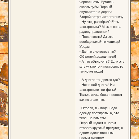
черная ночь. Ругаясь
сквозь зубы Первый
спускается с дерева.
Второй встречает его внизу.
- Ну что, разобрал? Есть
электроника? Может он на
радиоуправлении?
- Песья кость! Да это
вообще какой-то кошмар!
Уроды!
- Да что случилось то?
Объясняй доходчивей!
- А что объяснять? Если эту
штуку кто-то и построил, то
точно не люди!
- А двигло то, двигло где?
- Нет в ней двигла! Ни
электроники- ни-фи-га!
Только жижа белая, воняет
как не знаю что.
Отвали, я к воде, надо
одежду постирать. А, это
тебе- на память!
Первый кидает к ногам
второго круглый предмет, с
одним единственным
целым визором.