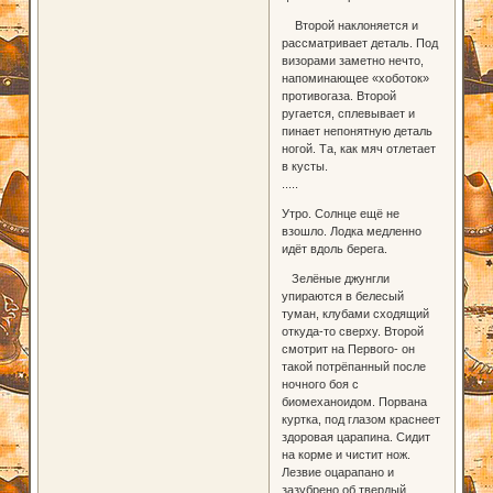
Второй наклоняется и
рассматривает деталь. Под
визорами заметно нечто,
напоминающее «хоботок»
противогаза. Второй
ругается, сплевывает и
пинает непонятную деталь
ногой. Та, как мяч отлетает
в кусты.
.....
Утро. Солнце ещё не
взошло. Лодка медленно
идёт вдоль берега.
Зелёные джунгли
упираются в белесый
туман, клубами сходящий
откуда-то сверху. Второй
смотрит на Первого- он
такой потрёпанный после
ночного боя с
биомеханоидом. Порвана
куртка, под глазом краснеет
здоровая царапина. Сидит
на корме и чистит нож.
Лезвие оцарапано и
зазубрено об твердый