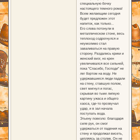
специальную бочку
настоящего темного рома!
Всем желающим сегодня
будет предложен этот
напиток, как только...
Его слова потонули в
металлическом стоне, весь
теплоход содрогнулся и
неумолимо стал
заваливаться на правую
сторону. Раздались крики и
женский визг, но крен
увеличивался все сильней,
пока "Спасибо, Господи" не
лег бортом на воду. Не
удержавшиеся люди падали
на стену, ставшую полом,
свет мигнул и погас,
скрывая во тьме липкую
картину ужаса и общего
хаоса, где-то прозвучал
удар, и в зал начала
поступать вода.
Этьену повезло: благодаря
силе рук, он смог
удержаться от падения на
стену и продолжал висеть,
цепляясь за столик. Он не