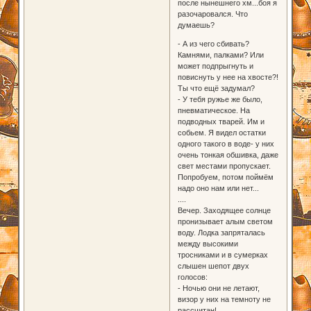
после нынешнего хм...боя я
разочаровался. Что
думаешь?
- А из чего сбивать?
Камнями, палками? Или
может подпрыгнуть и
повиснуть у нее на хвосте?!
Ты что ещё задумал?
- У тебя ружье же было,
пневматическое. На
подводных тварей. Им и
собьем. Я видел остатки
одного такого в воде- у них
очень тонкая обшивка, даже
свет местами пропускает.
Попробуем, потом поймём
надо оно нам или нет...
....
Вечер. Заходящее солнце
пронизывает алым светом
воду. Лодка запряталась
между высокими
тросниками и в сумерках
слышен шепот двух
голосов:
- Ночью они не летают,
визор у них на темноту не
рассчитан!