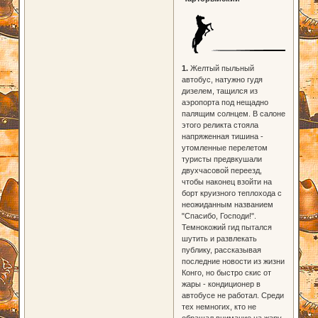
1.
Желтый пыльный
автобус, натужно гудя
дизелем, тащился из
аэропорта под нещадно
палящим солнцем. В салоне
этого реликта стояла
напряженная тишина -
утомленные перелетом
туристы предвкушали
двухчасовой переезд,
чтобы наконец взойти на
борт круизного теплохода с
неожиданным названием
"Спасибо, Господи!".
Темнокожий гид пытался
шутить и развлекать
публику, рассказывая
последние новости из жизни
Конго, но быстро скис от
жары - кондиционер в
автобусе не работал. Среди
тех немногих, кто не
обращал внимание на жару,