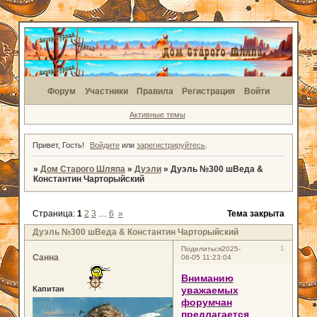
Форум
Участники
Правила
Регистрация
Войти
Активные темы
Привет, Гость!
Войдите
или
зарегистрируйтесь
.
»
Дом Старого Шляпа
»
Дуэли
»
Дуэль №300 шВеда &
Константин Чарторыйский
Страница:
1
2
3
…
6
»
Тема закрыта
Дуэль №300 шВеда & Константин Чарторыйский
1
Поделиться
2025-
Санна
06-05 11:23:04
Вниманию
уважаемых
Капитан
форумчан
предлагается