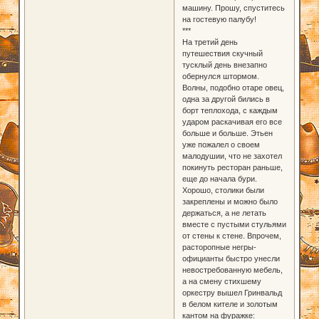
машину. Прошу, спуститесь
на гостевую палубу!
***
На третий день
путешествия скучный
тусклый день внезапно
обернулся штормом.
Волны, подобно отаре овец,
одна за другой бились в
борт теплохода, с каждым
ударом раскачивая его все
больше и больше. Этьен
уже пожалел о своем
малодушии, что не захотел
покинуть ресторан раньше,
еще до начала бури.
Хорошо, столики были
закреплены и можно было
держаться, а не летать
вместе с пустыми стульями
от стены к стене. Впрочем,
расторопные негры-
официанты быстро унесли
невостребованную мебель,
а на смену стихшему
оркестру вышел Гринвальд
в белом кителе и золотым
кантом на фуражке: