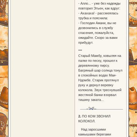
- Алло... - уже без надежды
повторил Этьен, как вдруг:
- Ахахаха! - рассмеялась
трубка и пояснила:
- Господин Ажани, вы не
дозвонились в службу
спасения, пожалуйста,
ожидайте. Скоро за вами
прибудут.
***
Старый Мамбу, ковыляя на
палке по песку, прошел к
деревянному пирсу.
Багряный шар солнца тонул
в спокойных водах Маи-
Ндомбе. Старик протянул
руку и дернул веревку
колокола. Звук треснувшей
жестяной банки взорвал
тишину заката...
2.
ПО КОМ ЗВОНИЛ
КОЛОКОЛ.
Над заросшими
камышами берегами