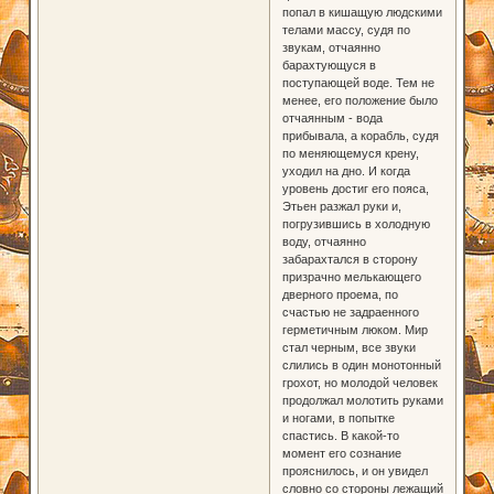
попал в кишащую людскими
телами массу, судя по
звукам, отчаянно
барахтующуся в
поступающей воде. Тем не
менее, его положение было
отчаянным - вода
прибывала, а корабль, судя
по меняющемуся крену,
уходил на дно. И когда
уровень достиг его пояса,
Этьен разжал руки и,
погрузившись в холодную
воду, отчаянно
забарахтался в сторону
призрачно мелькающего
дверного проема, по
счастью не задраенного
герметичным люком. Мир
стал черным, все звуки
слились в один монотонный
грохот, но молодой человек
продолжал молотить руками
и ногами, в попытке
спастись. В какой-то
момент его сознание
прояснилось, и он увидел
словно со стороны лежащий