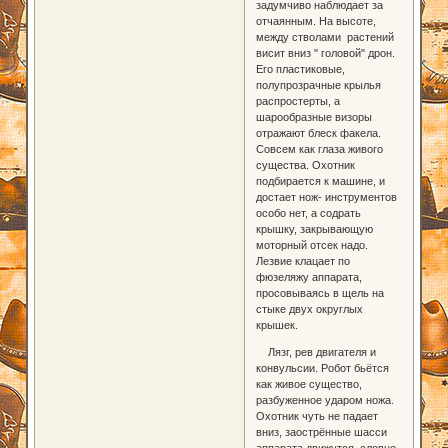
задумчиво наблюдает за
отчаянным. На высоте,
между стволами растений
висит вниз " головой" дрон.
Его пластиковые,
полупрозрачные крылья
распростерты, а
шарообразные визоры
отражают блеск факела.
Совсем как глаза живого
существа. Охотник
подбирается к машине, и
достает нож- инструментов
особо нет, а содрать
крышку, закрывающую
моторный отсек надо.
Лезвие клацает по
фюзеляжу аппарата,
просовываясь в щель на
стыке двух округлых
крышек.
Лязг, рев двигателя и
конвульсии. Робот бьётся
как живое существо,
разбуженное ударом ножа.
Охотник чуть не падает
вниз, заострённые шасси
аппарата движутся, словно