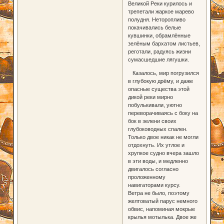
Великой Реки курилось и
трепетали жаркое марево
полудня. Неторопливо
покачивались белые
кувшинки, обрамлённые
зелёным бархатом листьев,
реготали, радуясь жизни
сумасшедшие лягушки.
Казалось, мир погрузился
в глубокую дрёму, и даже
опасные существа этой
дикой реки мирно
побулькивали, уютно
переворачиваясь с боку на
бок в зелени своих
глубоководных спален.
Только двое никак не могли
отдохнуть. Их утлое и
хрупкое судно вчера зашло
в эти воды, и медленно
двигалось согласно
проложенному
навигаторами курсу.
Ветра не было, поэтому
желтоватый парус немного
обвис, напоминая мокрые
крылья мотылька. Двое же