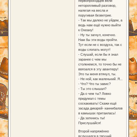
первопроходцев вели
неторопливый разговор,
налегая на весла и
поругивая безветрие.
- Так мы далеко не уйдем, а
ведь нам ещё нужно выйти
к Океану!
- Ну ты загнул, конечно.
Нам бы эти воды пройти.
Тут если не с воздуха, так с
воды слопать могут!
- Слушай, если бы я знал
заранее с чем мы
столкнемся, то точно бы не
ввязался в эту авантюру!
Это ты меня втянул, ты.
- Не ной, как маленький. Я...
- Что? Что ты завис?
- Ты это слышал?
- Да о чем ты? Ловко
придумал с темы
соскакивать! Скажи ещё
засада дикарей- каннибалов
в камышах притаилась!
- Да заткнись ты!
Прислушайся!
Второй напряжённо
вслушался в тягучий