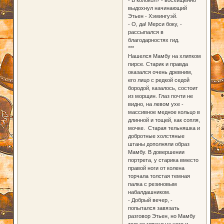
выдохнул начинающий
Этьен - Хэмингуэй.
- О, да! Мерси боку, -
рассыпался в
благодарностях гид.
***
Нашелся Мамбу на хлипком
пирсе. Старик и правда
оказался очень древним,
его лицо с редкой седой
бородой, казалось, состоит
из морщин. Глаз почти не
видно, на левом ухе -
массивное медное кольцо в
длинной и тощей, как сопля,
мочке. Старая тельняшка и
добротные холстяные
штаны дополняли образ
Мамбу. В довершении
портрета, у старика вместо
правой ноги от колена
торчала толстая темная
палка с резиновым
набалдашником.
- Добрый вечер, -
попытался завязать
разговор Этьен, но Мамбу
только глянул на него и