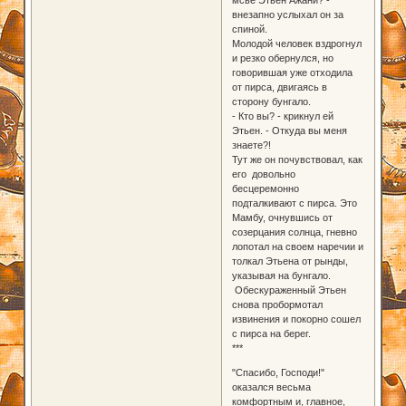
внезапно услыхал он за
спиной.
Молодой человек вздрогнул
и резко обернулся, но
говорившая уже отходила
от пирса, двигаясь в
сторону бунгало.
- Кто вы? - крикнул ей
Этьен. - Откуда вы меня
знаете?!
Тут же он почувствовал, как
его довольно
бесцеремонно
подталкивают с пирса. Это
Мамбу, очнувшись от
созерцания солнца, гневно
лопотал на своем наречии и
толкал Этьена от рынды,
указывая на бунгало.
Обескураженный Этьен
снова пробормотал
извинения и покорно сошел
с пирса на берег.
***
"Спасибо, Господи!"
оказался весьма
комфортным и, главное,