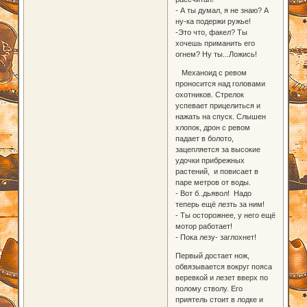
- А ты думал, я не знаю? А
ну-ка подержи ружье!
-Это что, факел? Ты
хочешь приманить его
огнем? Ну ты...Ложись!
Механоид с ревом
проносится над головами
охотников. Стрелок
успевает прицелиться и
нажать на спуск. Слышен
хлопок, дрон с ревом
падает в болото,
зацепляется за высокие
удочки прибрежных
растений, и повисает в
паре метров от воды.
- Вот б..дьявол! Надо
теперь ещё лезть за ним!
- Ты осторожнее, у него ещё
мотор работает!
- Пока лезу- заглохнет!
Первый достает нож,
обвязывается вокруг пояса
веревкой и лезет вверх по
полому стволу. Его
приятель стоит в лодке и