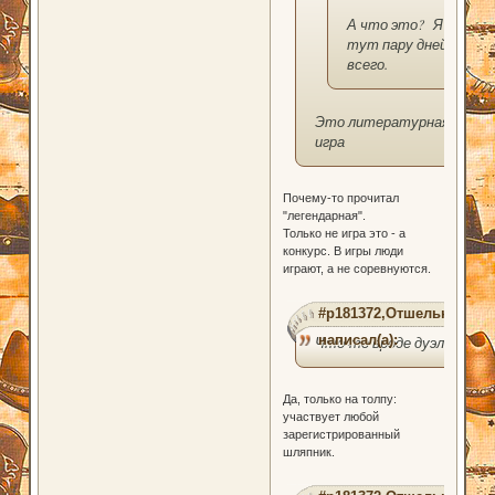
А что это? Я
тут пару дней
всего.
Это литературная
игра
Почему-то прочитал
"легендарная".
Только не игра это - а
конкурс. В игры люди
играют, а не соревнуются.
#p181372,Отшельник
написал(а):
Что-то вроде дуэли.
Да, только на толпу:
участвует любой
зарегистрированный
шляпник.