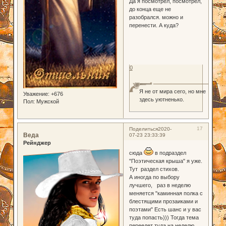
Да я посмотрел, посмотрел,
до конца еще не
разобрался. можно и
перенести. А куда?
0
Я не от мира сего, но мне
Уважение:
+676
здесь уютненько.
Пол:
Мужской
17
Поделиться
2020-
Веда
07-23 23:33:39
Рейнджер
сюда
в подраздел
"Поэтическая крыша" я уже.
Тут раздел стихов.
А иногда по выбору
лучшего, раз в неделю
меняется "каминная полка с
блестящими прозаиками и
поэтами" Есть шанс и у вас
туда попасть))) Тогда тема
переедет туда на неделю