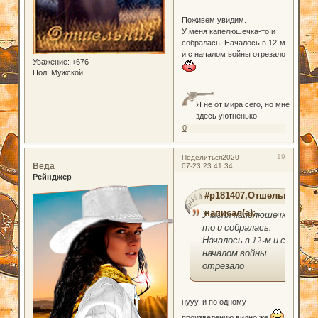
Поживем увидим.
У меня капелюшечка-то и
собралась. Началось в 12-м
и с началом войны отрезало
Уважение:
+676
Пол:
Мужской
Я не от мира сего, но мне
здесь уютненько.
0
19
Поделиться
2020-
Веда
07-23 23:41:34
Рейнджер
#p181407,Отшельник
написал(а):
У меня капелюшечка-
то и собралась.
Началось в 12-м и с
началом войны
отрезало
нууу, и по одному
произведению видно же