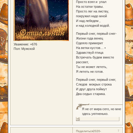
Просто взял и упал
На остатки травы.
Просто лег на листву,
покружил надо мной
И над лебедем ,
и над холодной водой.
Первый снег, первый снег-
Жизни года венец
Одеяло примерит
Уважение:
+676
На ветки кустов… •
Пол:
Мужской
Здравствуй птица
Встречать будем вместе
рассвет,
Ты не может лететь,
Я лететь не готов.
Первый снег, первый снег,
Следов мокрых строка
И друг друга поймут
Два седых старика.
Я не от мира сего, но мне
здесь уютненько.
+6
7
Поделиться
2020-