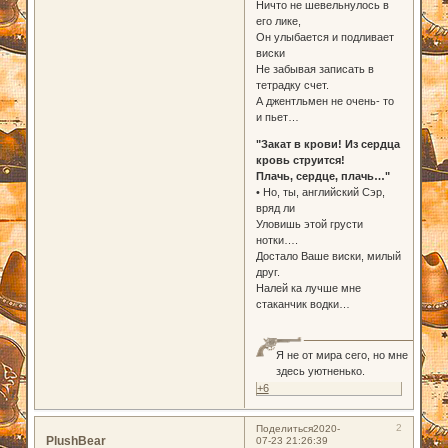
Ничто не шевельнулось в
его лике,
Он улыбается и подливает
виски
Не забывая записать в
тетрадку счет.
А джентльмен не очень- то
и пьет…
"Закат в крови! Из сердца
кровь струится!
Плачь, сердце, плачь…"
• Но, ты, английский Сэр,
вряд ли
Уловишь этой грусти
нотки….
Достало Ваше виски, милый
друг.
Налей ка лучше мне
стаканчик водки…
Я не от мира сего, но мне
здесь уютненько.
+6
2
Поделиться
2020-
PlushBear
07-23 21:26:39