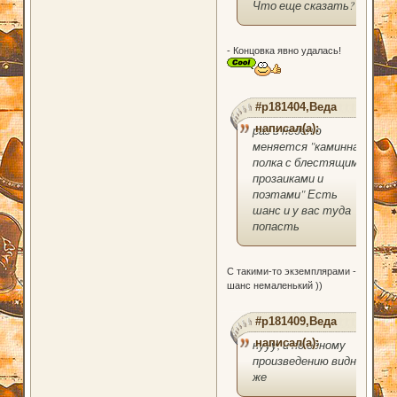
Что еще сказать?
- Концовка явно удалась!
#p181404,Веда
написал(а):
раз в неделю
меняется "каминная
полка с блестящими
прозаиками и
поэтами" Есть
шанс и у вас туда
попасть
С такими-то экземплярами -
шанс немаленький ))
#p181409,Веда
написал(а):
нууу, и по одному
произведению видно
же