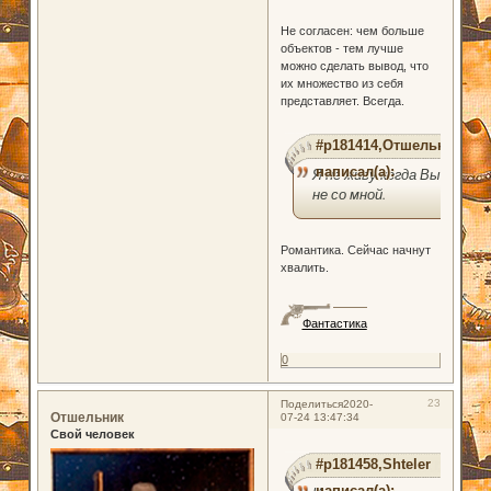
Не согласен: чем больше
объектов - тем лучше
можно сделать вывод, что
их множество из себя
представляет. Всегда.
#p181414,Отшельник
написал(а):
Я не живу когда Вы
не со мной.
Романтика. Сейчас начнут
хвалить.
Фантастика
0
23
Поделиться
2020-
Отшельник
07-24 13:47:34
Свой человек
#p181458,Shteler
написал(а):