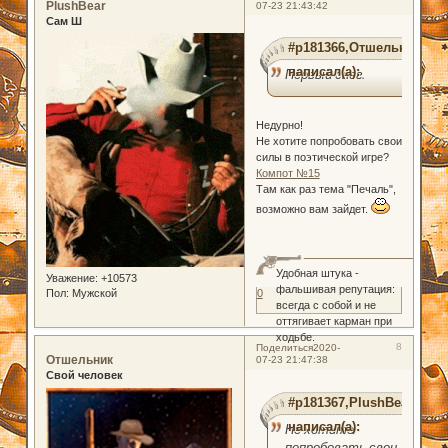
PlushBear
07-23 21:43:42
Сам Ш
#p181366,Отшельник
написал(а):
Первый снег.
Недурно!
Не хотите попробовать свои
силы в поэтической игре?
Компот №15
Там как раз тема "Печаль",
возможно вам зайдет.
Удобная штука -
Уважение:
+10573
фальшивая репутация:
Пол:
Мужской
0
всегда с собой и не
оттягивает карман при
ходьбе.
8
Поделиться
2020-
Отшельник
07-23 21:47:38
Свой человек
#p181367,PlushBear
написал(а):
Не хотите
попробовать свои