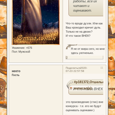
работы, все их
читают и
оценивают.
Что-то вроде дуэли. Или как
Ваш крокодил кричит дуль.
Только не на двоих?
И что такое ВНЕК?
Уважение:
+676
Я не от мира сего, но мне
Пол:
Мужской
здесь уютненько.
0
11
Поделиться
2020-
некто
07-23 22:57:58
Гость
#p181372,Отшельник
написал(а):
И что такое ВНЕК?
это произведение (стих) вне
конкурса - т.е. его не будут
оценивать оценками )