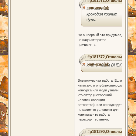
#p181372,Отшельник
написал(а):
Или как Ваш
крокодил кричит
дуль.
Не он первый это придумал,
не надо авторство
причислять.
#p181372,Отшельник
написал(а):
И что такое ВНЕК?
Внеконкурсная работа. Если
написано и опубликовано до
конкурса или люди узнали,
кто автор (нехороший
человек сообщил
авторство), или не подходит
по каким-то условиям для
конкурса - то работа
переходит во внеки.
#p181390,Отшельник