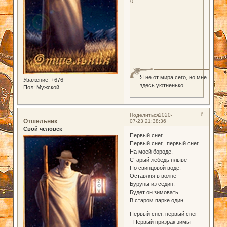
0
Я не от мира сего, но мне
Уважение:
+676
здесь уютненько.
Пол:
Мужской
6
Поделиться
2020-
Отшельник
07-23 21:38:36
Свой человек
Первый снег.
Первый снег, первый снег
На моей бороде,
Старый лебедь плывет
По свинцовой воде.
Оставляя в волне
Буруны из седин,
Будет он зимовать
В старом парке один.
Первый снег, первый снег
- Первый призрак зимы