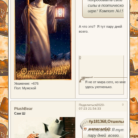
силы в поэтической
игре? Компот №15
А что это? Я тут пару дней
всего.
0
Я не от мира сего, но мне
Уважение:
+676
здесь уютненько.
Пол:
Мужской
9
Поделиться
2020-
PlushBear
07-23 21:54:33
Сам Ш
#p181368,Отшельник
написал(а):
А что это? Я тут
пару дней всего.