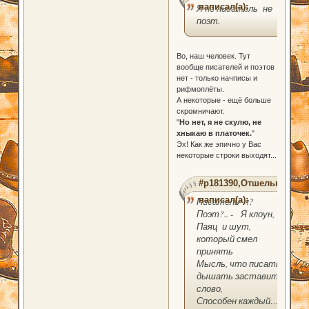
написал(а):
Я не писатель не
поэт.
Во, наш человек. Тут
вообще писателей и поэтов
нет - только начписы и
рифмоплёты.
А некоторые - ещё больше
скромничают.
"
Но нет, я не скулю, не
хныкаю в платочек.
"
Эх! Как же эпично у Вас
некоторые строки выходят...
#p181390,Отшельник
написал(а):
Писатель я?
Поэт?.. - Я клоун,
Паяц и шут,
который смел
принять
Мысль, что писать,
дышать заставить
слово,
Способен каждый…