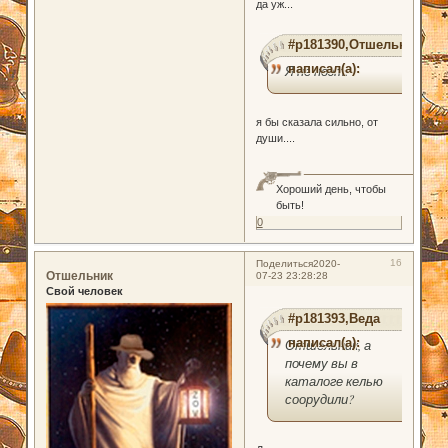
да уж...
#p181390,Отшельник
написал(а):
Я не поэт.
я бы сказала сильно, от
души....
Хороший день, чтобы
быть!
0
16
Поделиться
2020-
Отшельник
07-23 23:28:28
Свой человек
#p181393,Веда
написал(а):
Отшельник, а
почему вы в
каталоге келью
соорудили?