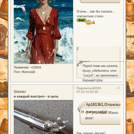
Очень... как бы сказать...
элегантное стихо.
0
Перед тем как излить
Уважение:
+15654
душу, убедитесь что
Пол:
Женский
"сосуд", не протекает.
Бернард Шоу
22
Поделиться
2020-
Shteler
07-24 10:54:30
и каждый выстрел - в цель
#p181361,Отшельник
написал(а):
О Русь моя! Жена
моя!
Как эпично звучит!