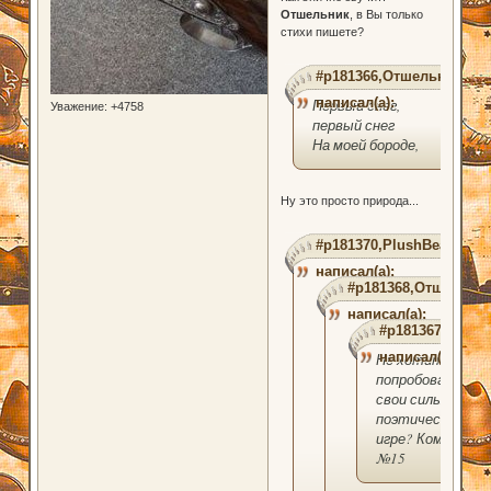
Отшельник
, в Вы только
стихи пишете?
#p181366,Отшельник
написал(а):
Первый снег,
Уважение:
+4758
первый снег
На моей бороде,
Ну это просто природа...
#p181370,PlushBear
написал(а):
#p181368,Отшельни
написал(а):
#p181367,Plush
написал(а):
Не хотите
попробовать
свои силы в
поэтической
игре? Компот
№15