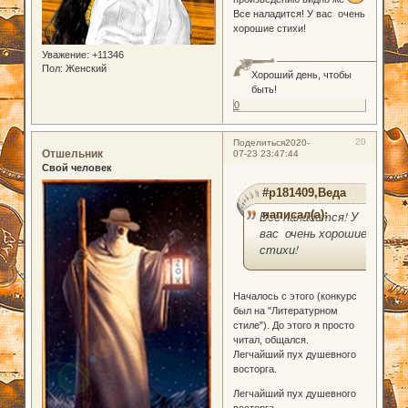
Все наладится! У вас очень
хорошие стихи!
Уважение:
+11346
Пол:
Женский
Хороший день, чтобы
быть!
0
20
Поделиться
2020-
Отшельник
07-23 23:47:44
Свой человек
#p181409,Веда
написал(а):
Все наладится! У
вас очень хорошие
стихи!
Началось с этого (конкурс
был на "Литературном
стиле"). До этого я просто
читал, общался.
Легчайший пух душевного
восторга.
Легчайший пух душевного
восторга,