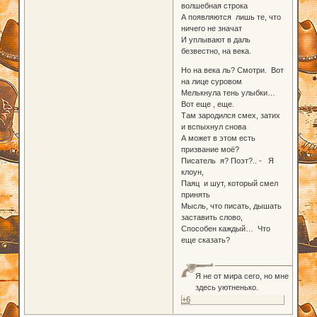
волшебная строка
А появляются лишь те, что
ничего не значат
И уплывают в даль
безвестно, на века.
Но на века ль? Смотри. Вот
на лице суровом
Мелькнула тень улыбки…
Вот еще , еще.
Там зародился смех, затих
и вспыхнул снова
А может в этом есть
призвание моё?
Писатель я? Поэт?.. - Я
клоун,
Паяц и шут, который смел
принять
Мысль, что писать, дышать
заставить слово,
Способен каждый… Что
еще сказать?
Я не от мира сего, но мне
здесь уютненько.
+6