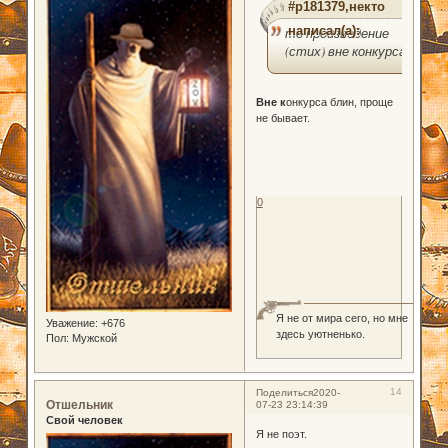
#p181379,некто
написал(а):
то произведение
(стих) вне конкурса
Вне к
онкурса блин, проще
не бывает.
0
Я не от мира сего, но мне
Уважение:
+676
здесь уютненько.
Пол:
Мужской
14
Поделиться
2020-
Отшельник
07-23 23:14:39
Свой человек
Я не поэт.