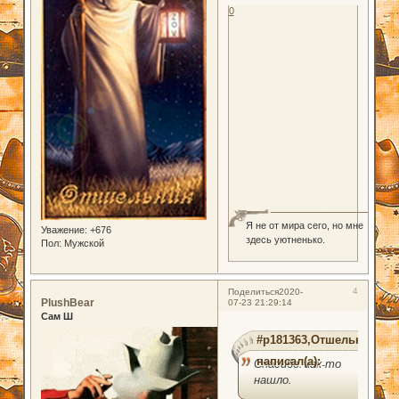
0
Я не от мира сего, но мне
Уважение:
+676
здесь уютненько.
Пол:
Мужской
4
Поделиться
2020-
PlushBear
07-23 21:29:14
Сам Ш
#p181363,Отшельник
написал(а):
Спасибо. как-то
нашло.