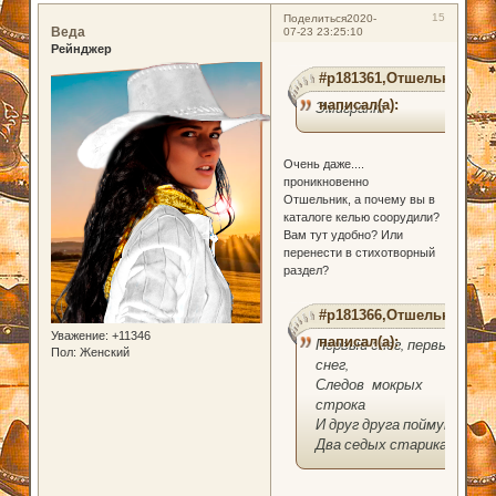
15
Поделиться
2020-
Веда
07-23 23:25:10
Рейнджер
#p181361,Отшельник
написал(а):
Эмигрант
Очень даже....
проникновенно
Отшельник, а почему вы в
каталоге келью соорудили?
Вам тут удобно? Или
перенести в стихотворный
раздел?
#p181366,Отшельник
Уважение:
+11346
написал(а):
Первый снег, первый
Пол:
Женский
снег,
Следов мокрых
строка
И друг друга поймут
Два седых старика.