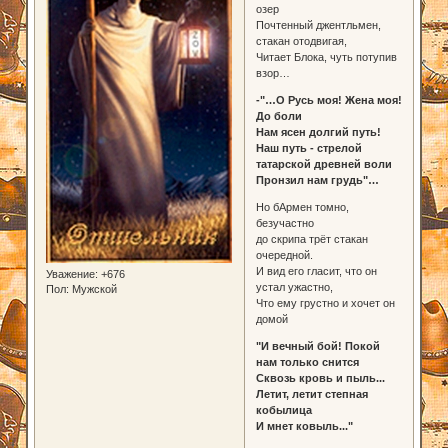
озер
Почтенный джентльмен,
стакан отодвигая,
Читает Блока, чуть потупив
взор…
-"…О Русь моя! Жена моя!
До боли
Нам ясен долгий путь!
Наш путь - стрелой
татарской древней воли
Пронзил нам грудь"…
Но бАрмен томно,
безучастно
до скрипа трёт стакан
очередной.
И вид его гласит, что он
Уважение:
+676
устал ужастно,
Пол:
Мужской
Что ему грустно и хочет он
домой
"И вечный бой! Покой
нам только снится
Сквозь кровь и пыль...
Летит, летит степная
кобылица
И мнет ковыль..."