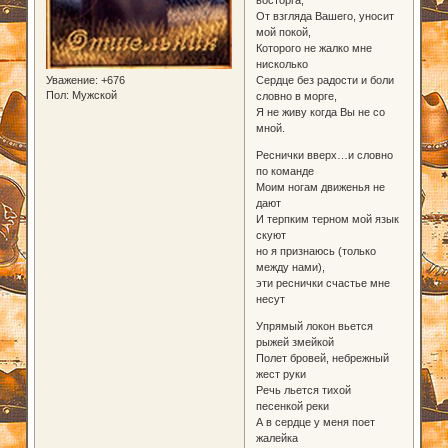
От взгляда Вашего, уносит
мой покой,
Которого не жалко мне
нисколько
Уважение:
+676
Сердце без радости и боли
Пол:
Мужской
словно в морге,
Я не живу когда Вы не со
мной.
Реснички вверх…и словно
по команде
Моим ногам движенья не
дают
И терпким терном мой язык
скуют
но я признаюсь (только
между нами),
эти реснички счастье мне
несут
Упрямый локон вьется
рыжей змейкой
Полет бровей, небрежный
жест руки
Речь льется тихой
песенкой реки
А в сердце у меня поет
жалейка