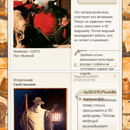
Это литературная игра,
участвуют все желающие.
Пишут на заданную тему
стихи, присылают в ЛС
ведущему. Потом ведущий
выкладывает работы, все
их читают и оценивают.
Уважение:
+10573
Удобная штука -
Пол:
Мужской
фальшивая репутация:
всегда с собой и не
0
оттягивает карман при
ходьбе.
10
Поделиться
2020-
Отшельник
07-23 21:57:03
Свой человек
#p181370,PlushBear
написал(а):
Пишут на заданную
тему стихи,
присылают в ЛС
ведущему. Потом
ведущий
выкладывает