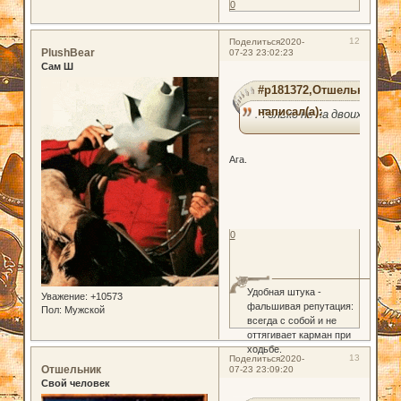
0
12
Поделиться
2020-
PlushBear
07-23 23:02:23
Сам Ш
#p181372,Отшельник
написал(а):
. Только не на двоих?
Ага.
0
Удобная штука -
Уважение:
+10573
фальшивая репутация:
Пол:
Мужской
всегда с собой и не
оттягивает карман при
ходьбе.
13
Поделиться
2020-
Отшельник
07-23 23:09:20
Свой человек