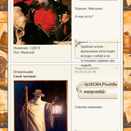
Хорошо. Фактурно.
А еще есть?
0
Удобная штука -
Уважение:
+10573
фальшивая репутация:
Пол:
Мужской
всегда с собой и не
оттягивает карман при
ходьбе.
5
Поделиться
2020-
Отшельник
07-23 21:37:35
Свой человек
#p181364,PlushBear
написал(а):
А еще есть?
Совсем немножко.