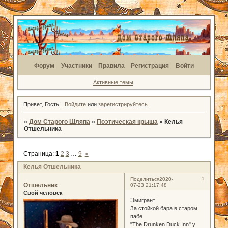
Форум
Участники
Правила
Регистрация
Войти
Активные темы
Привет, Гость!
Войдите
или
зарегистрируйтесь
.
»
Дом Старого Шляпа
»
Поэтическая крыша
»
Келья
Отшельника
Страница:
1
2
3
…
9
»
Келья Отшельника
1
Поделиться
2020-
Отшельник
07-23 21:17:48
Свой человек
Эмигрант
За стойкой бара в старом
пабе
"The Drunken Duck Inn" у