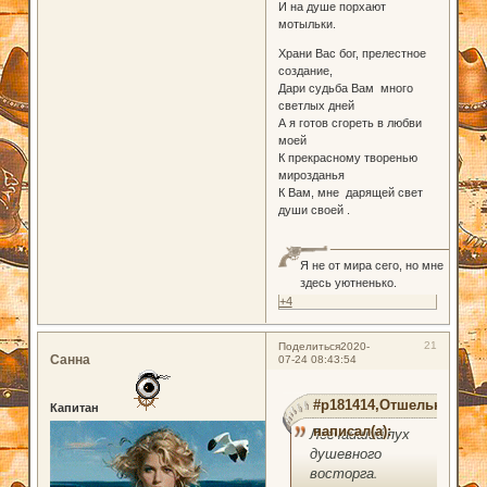
И на душе порхают
мотыльки.
Храни Вас бог, прелестное
создание,
Дари судьба Вам много
светлых дней
А я готов сгореть в любви
моей
К прекрасному творенью
мирозданья
К Вам, мне дарящей свет
души своей .
Я не от мира сего, но мне
здесь уютненько.
+4
21
Поделиться
2020-
Санна
07-24 08:43:54
#p181414,Отшельник
Капитан
написал(а):
Легчайший пух
душевного
восторга.