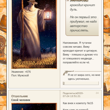
Или как Ваш
крокодил кричит
дуль.
Не он первый это
придумал, не надо
авторство
причислять.
Напоминаю. Я тутачки
совсем ничаво. Вижу
крокодил кричит и цитирую.
Вижу - плюшка и думаю что
от плюшевого медведя...
поправляйте если чё.
Уважение:
+676
Я не от мира сего, но мне
Пол:
Мужской
здесь уютненько.
0
24
Поделиться
2020-
Отшельник
07-24 13:51:21
Свой человек
Как внек к компоту №15
Крик чаек за кормой.