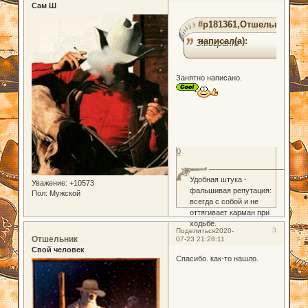
Сам Ш
#p181361,Отшельник
написал(а):
Эмигрант
Занятно написано.
0
Удобная штука -
Уважение:
+10573
фальшивая репутация:
Пол:
Мужской
всегда с собой и не
оттягивает карман при
ходьбе.
3
Поделиться
2020-
Отшельник
07-23 21:28:11
Свой человек
Спасибо. как-то нашло.