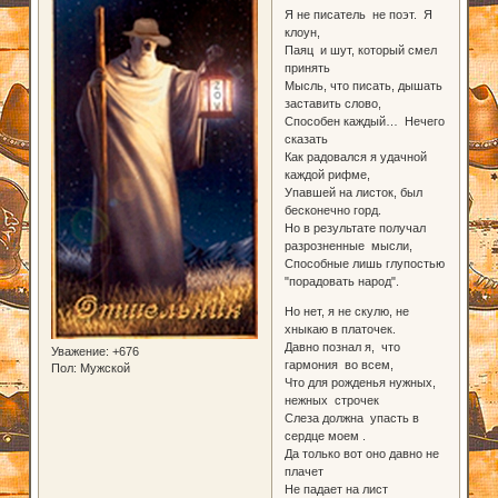
Я не писатель не поэт. Я
клоун,
Паяц и шут, который смел
принять
Мысль, что писать, дышать
заставить слово,
Способен каждый… Нечего
сказать
Как радовался я удачной
каждой рифме,
Упавшей на листок, был
бесконечно горд.
Но в результате получал
разрозненные мысли,
Способные лишь глупостью
"порадовать народ".
Но нет, я не скулю, не
хныкаю в платочек.
Давно познал я, что
Уважение:
+676
гармония во всем,
Пол:
Мужской
Что для рожденья нужных,
нежных строчек
Слеза должна упасть в
сердце моем .
Да только вот оно давно не
плачет
Не падает на лист