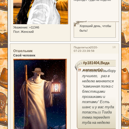
0
Хороший день, чтобы
Уважение:
+11346
быть!
Пол:
Женский
18
Поделиться
2020-
Отшельник
07-23 23:39:58
Свой человек
#p181404,Веда
написал(а):
А иногда по выбору
лучшего, раз в
неделю меняется
"каминная полка с
блестящими
прозаиками и
поэтами" Есть
шанс и у вас туда
попасть))) Тогда
тема переедет
туда на неделю