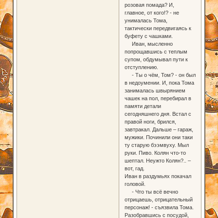
розовая помада? И,
главное, от кого!? - не
унималась Тома,
тактически передвигаясь к
буфету с чашками.
Иван, мысленно
попрощавшись с теплым
супом, обдумывал пути к
отступлению.
- Ты о чём, Том? - он был
в недоумении. И, пока Тома
занималась швырянием
чашек на пол, перебирал в
памяти детали
сегодняшнего дня. Встал с
правой ноги, брился,
завтракал. Дальше – гараж,
мужики. Починили они таки
ту старую бээмвуху. Мыл
руки. Пиво. Колян что-то
шептал. Неужто Колян?.. –
вот, гад.
Иван в раздумьях покачал
головой.
- Что ты всё вечно
отрицаешь, отрицательный
персонаж! - съязвила Тома.
Разобравшись с посудой,