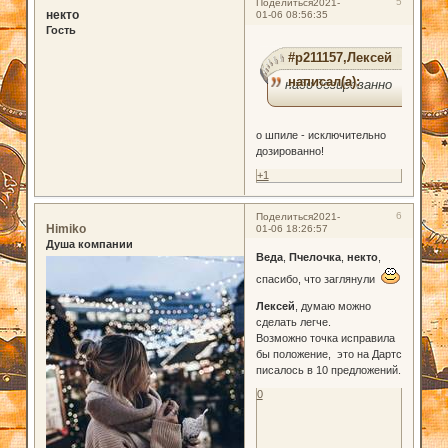
5
Поделиться
2021-
некто
01-06 08:56:35
Гость
#p211157,Лексей
написал(а):
надо дозированно
о шпиле - исключительно
дозированно!
+1
6
Поделиться
2021-
Himiko
01-06 18:26:57
Душа компании
Веда
,
Пчелочка
,
некто
,
спасибо, что заглянули
Лексей
, думаю можно
сделать легче.
Возможно точка исправила
бы положение, это на Дартс
писалось в 10 предложений.
0