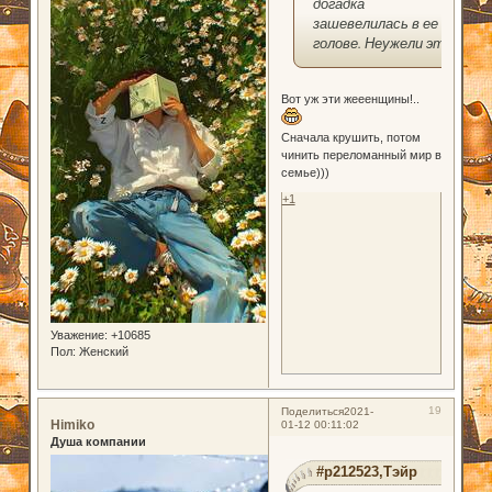
догадка
зашевелилась в ее
голове. Неужели это
Вот уж эти жееенщины!..
Сначала крушить, потом
чинить переломанный мир в
семье)))
+1
Уважение:
+10685
Пол:
Женский
19
Поделиться
2021-
Himiko
01-12 00:11:02
Душа компании
#p212523,Тэйр