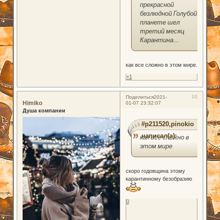
прекрасной
безлюдной Голубой
планете шел
третий месяц
Карантина…
как все сложно в этом мире.
+1
10
Поделиться
2021-
Himiko
01-07 23:32:07
Душа компании
#p211520,pinokio
написал(а):
как все сложно в
этом мире
скоро годовщина этому
карантинному безобразию
0