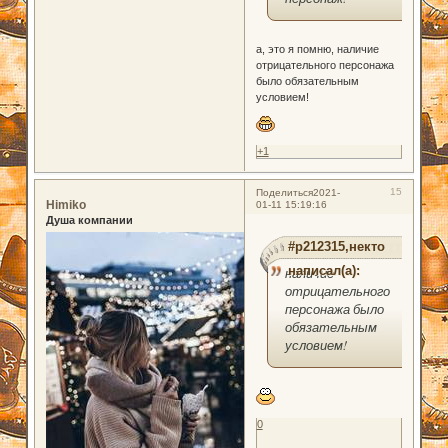
а, это я помню, наличие
отрицательного персонажа
было обязательным
условием!
+1
15
Поделиться
2021-
Himiko
01-11 15:19:16
Душа компании
#p212315,некто
написал(а):
наличие
отрицательного
персонажа было
обязательным
условием!
0