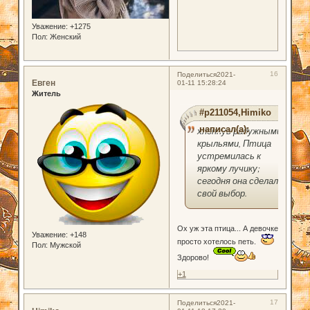
Уважение:
+1275
Пол:
Женский
16
Поделиться
2021-
Евген
01-11 15:28:24
Житель
#p211054,Himiko
написал(а):
хлопнув радужными
крыльями, Птица
устремилась к
яркому лучику;
сегодня она сделала
свой выбор.
Ох уж эта птица... А девочке
Уважение:
+148
просто хотелось петь.
Пол:
Мужской
Здорово!
+1
17
Поделиться
2021-