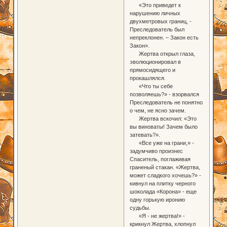
«Это приведет к
нарушению личных
двухметровых границ, -
Преследователь был
непреклонен. – Закон есть
Закон».
Жертва открыл глаза,
эволюционировал в
прямосидящего и
прокашлялся.
«Что ты себе
позволяешь?» - взорвался
Преследователь не понятно
о чем, не ясно зачем.
Жертва вскочил: «Это
вы виноваты! Зачем было
затевать?».
«Все уже на грани,» -
задумчиво произнес
Спаситель, поглаживая
граненый стакан. «Жертва,
может сладкого хочешь?» -
кивнул на плитку черного
шоколада «Корона» - еще
одну горькую иронию
судьбы.
«Я - не жертва!» -
крикнул Жертва, хлопнул