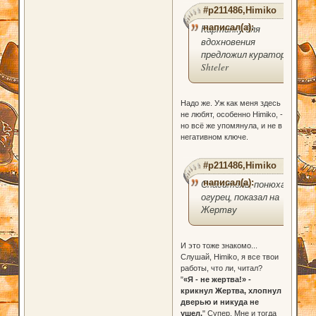
#p211486,Himiko
написал(а):
Картинку для
вдохновения
предложил куратор
Shteler
Надо же. Уж как меня здесь
не любят, особенно Himiko, -
но всё же упомянула, и не в
негативном ключе.
#p211486,Himiko
написал(а):
Спаситель, понюхав
огурец, показал на
Жертву
И это тоже знакомо...
Слушай, Himiko, я все твои
работы, что ли, читал?
"
«Я - не жертва!» -
крикнул Жертва, хлопнул
дверью и никуда не
ушел.
" Супер. Мне и тогда