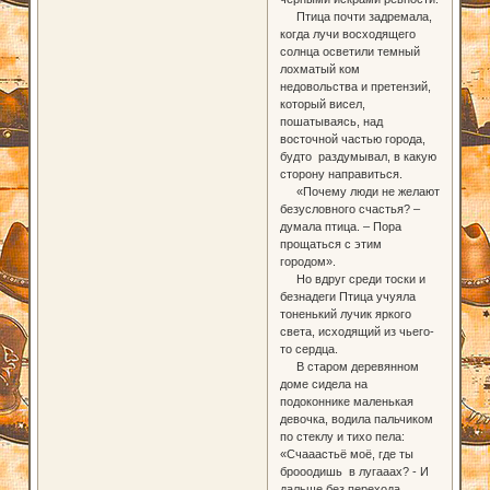
Птица почти задремала,
когда лучи восходящего
солнца осветили темный
лохматый ком
недовольства и претензий,
который висел,
пошатываясь, над
восточной частью города,
будто раздумывал, в какую
сторону направиться.
«Почему люди не желают
безусловного счастья? –
думала птица. – Пора
прощаться с этим
городом».
Но вдруг среди тоски и
безнадеги Птица учуяла
тоненький лучик яркого
света, исходящий из чьего-
то сердца.
В старом деревянном
доме сидела на
подоконнике маленькая
девочка, водила пальчиком
по стеклу и тихо пела:
«Счааастьё моё, где ты
брооодишь в лугааах? - И
дальше без перехода