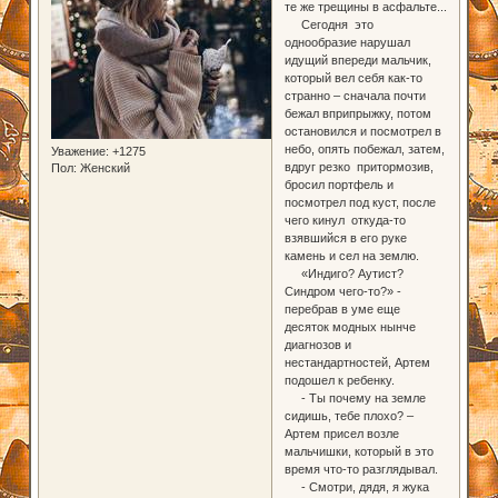
те же трещины в асфальте...
Сегодня это
однообразие нарушал
идущий впереди мальчик,
который вел себя как-то
странно – сначала почти
бежал вприпрыжку, потом
остановился и посмотрел в
небо, опять побежал, затем,
Уважение:
+1275
вдруг резко притормозив,
Пол:
Женский
бросил портфель и
посмотрел под куст, после
чего кинул откуда-то
взявшийся в его руке
камень и сел на землю.
«Индиго? Аутист?
Синдром чего-то?» -
перебрав в уме еще
десяток модных нынче
диагнозов и
нестандартностей, Артем
подошел к ребенку.
- Ты почему на земле
сидишь, тебе плохо? –
Артем присел возле
мальчишки, который в это
время что-то разглядывал.
- Смотри, дядя, я жука