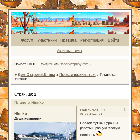
Форум
Участники
Правила
Регистрация
Войти
Активные темы
Привет, Гость!
Войдите
или
зарегистрируйтесь
.
»
Дом Старого Шляпа
»
Прозаический этаж
»
Планета
Himiko
Страница:
1
Планета Himiko
1
Поделиться
2021-
Himiko
01-05 23:17:53
Душа компании
Поселю тут конкурсные
работы и разную мелкую
живность