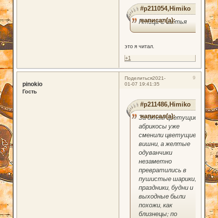
#p211054,Himiko
написал(а):
Птица Счастья
это я читал.
+1
9
Поделиться
2021-
pinokio
01-07 19:41:35
Гость
#p211486,Himiko
написал(а):
За окном цветущие
абрикосы уже
сменили цветущие
вишни, а желтые
одуванчики
незаметно
превратились в
пушистые шарики;
праздники, будни и
выходные были
похожи, как
близнецы; по