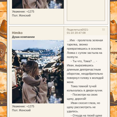
Уважение:
+1275
Пол:
Женский
11
Поделиться
2021-
Himiko
01-10 20:47:08
Душа компании
…Иих - пролетела зеленая
тарелка, звонко
превратившись в осколки.
Ложка с супом застыла на
полпути.
- Ты что, Тома? … -
Иван, выразившись
длинным деепричастным
оборотом, неодобрительно
повернул голову к молодой
жене.
Тома темной тучей
колыхалась в двери кухни.
- Посмотри на свою
щеку, дорогой!
Иван скосил глаза, но
Уважение:
+1275
щеку рассмотреть не
Пол:
Женский
удалось.
- Откуда на твоей щеке