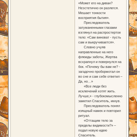
«Может его на диван?
Неэстетично он разлегся.
Мешает тонкости
восприятия бытия».
Преследователь
затуманенными глазами
взглянул на распростертое
тело: «Сам виноват - пусть
сам и выкручивается».
Словно учуяв
направленные на него
флюиды заботы, Жертва
всхрапнул и повернулся на
бок. «Почему бы вам не? -
загадочно пробормотал он
во сне и сам себе ответил –
Да, но…»
«Все люди без
исключений хотят жить.
Лучше,» - глубокомысленно
заметил Спаситель, икнув.
Преследователь понял
изящный намек и повторил
ритуал.
«Оттащим тело за
пределы видимости?» –
подал новую идею
Спаситель.