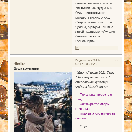
пальмы весело хлопали
листьями, как чудно они
будут смотреться в
рождественских огнях.
Старые лыжи пылятся в
чулане, а рядом - ящик с
яркой надписью: «Лучшие
бананы растут в
Гренландии».
+5
22
Поделиться
2021-
Himiko
07-17 10:21:23
Душа компании
*"
Дартс" июль 2021 Тему
"Приоткрытая дверь"
предложила куратор
Федора Михайловна
*
Печальная повесть о
том,
как закрытая дверь
открылась
и как из этого ничего не
вышло.
Стук…