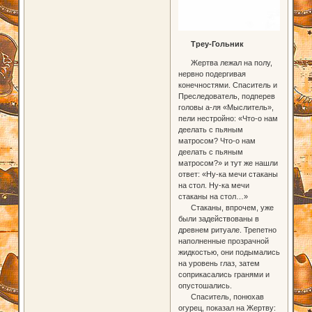
Треу-Гольник
Жертва лежал на полу,
нервно подергивая
конечностями. Спаситель и
Преследователь, подперев
головы а-ля «Мыслитель»,
пели нестройно: «Что-о нам
деелать с пьяным
матросом? Что-о нам
деелать с пьяным
матросом?» и тут же нашли
ответ: «Ну-ка мечи стаканы
на стол. Ну-ка мечи
стаканы на стол…»
Стаканы, впрочем, уже
были задействованы в
древнем ритуале. Трепетно
наполненные прозрачной
жидкостью, они подымались
на уровень глаз, затем
соприкасались гранями и
опустошались.
Спаситель, понюхав
огурец, показал на Жертву: