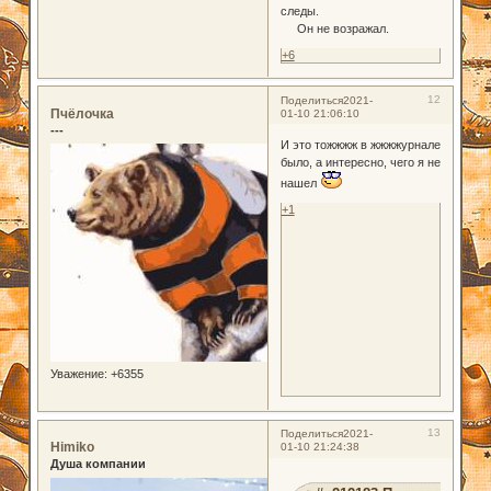
следы.
Он не возражал.
+6
12
Поделиться
2021-
Пчёлочка
01-10 21:06:10
---
И это тожжжж в жжжжурнале
было, а интересно, чего я не
нашел
+1
Уважение:
+6355
13
Поделиться
2021-
Himiko
01-10 21:24:38
Душа компании