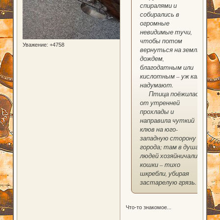
спиралями и
собирались в
огромные
невидимые тучи,
чтобы потом
Уважение:
+4758
вернуться на землю
дождем,
благодатным или
кислотным – уж как
надумают.
Птица поёжилась
от утренней
прохлады и
направила чуткий
клюв на юго-
западную сторону
города; там в душах
людей хозяйничали
кошки – тихо
шкребли, убирая
застарелую грязь.
Что-то знакомое...