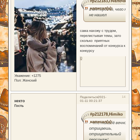
#p212183,Пчелочка
написал(а):
а интересно, чего я
не нашел
сама нахожу с трудом,
перелистывая темы, зато
сколько приятных
воспоминаний от конкурса к
конкурсу
0
Уважение:
+1275
Пол:
Женский
14
Поделиться
2021-
некто
01-11 00:21:37
Гость
#p212178,Himiko
написал(а):
- Что ты всё вечно
отрицаешь,
отрицательный
персонаж!