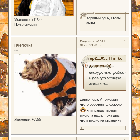
+1
Хороший день, чтобы
Уважение:
+11344
быть!
Пол:
Женский
4
Поделиться
2021-
Пчёлочка
01-05 23:42:55
---
#p211053,Himiko
написал(а):
Поселю тут
конкурсные работы
и разную мелкую
живность
Давно пора. А то искать
чтото оооочень сложжжно
я и правда перерыл
много, а нашел тока два,
Уважение:
+6355
что и вошло на страничку
+1