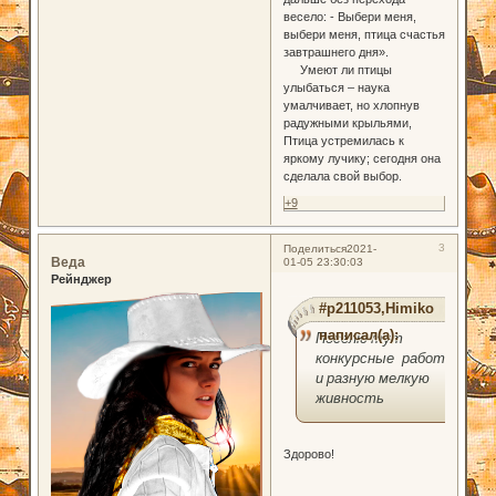
весело: - Выбери меня,
выбери меня, птица счастья
завтрашнего дня».
Умеют ли птицы
улыбаться – наука
умалчивает, но хлопнув
радужными крыльями,
Птица устремилась к
яркому лучику; сегодня она
сделала свой выбор.
+9
3
Поделиться
2021-
Веда
01-05 23:30:03
Рейнджер
#p211053,Himiko
написал(а):
Поселю тут
конкурсные работы
и разную мелкую
живность
Здорово!