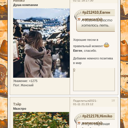
Himiko
01-11 18:17:30
Душа компании
#p212410,Евген
написал(а):
А девочке просто
хотелось петь.
Хорошие песни в
правильный момент
Евген
, cпасибо.
Добавим немного позитива
в мир
0
Уважение:
+1275
Пол:
Женский
18
Поделиться
2021-
Тэйр
01-11 21:23:12
Маэстро
#p212178,Himiko
написал(а):
И тут смутная