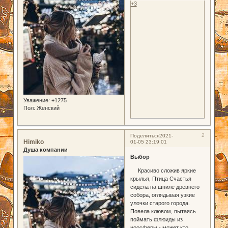
+3
Уважение:
+1275
Пол:
Женский
2
Поделиться
2021-
Himiko
01-05 23:19:01
Душа компании
Выбор
Красиво сложив яркие
крылья, Птица Счастья
сидела на шпиле древнего
собора, оглядывая узкие
улочки старого города.
Повела клювом, пытаясь
поймать флюиды из
ноосферы - может кто