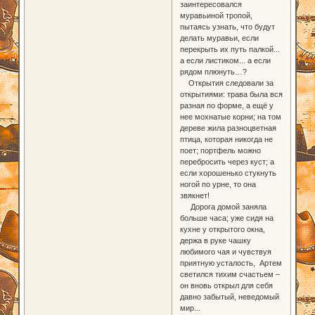
заинтересовался
муравьиной тропой,
пытаясь узнать, что будут
делать муравьи, если
перекрыть их путь палкой...
а если листиком... а если
рядом плюнуть…?
Открытия следовали за
открытиями: трава была вся
разная по форме, а ещё у
нее мохнатые корни; на том
дереве жила разноцветная
птица, которая никогда не
поет; портфель можно
перебросить через куст; а
если хорошенько стукнуть
ногой по урне, то она
звякнет!
Дорога домой заняла
больше часа; уже сидя на
кухне у открытого окна,
держа в руке чашку
любимого чая и чувствуя
приятную усталость, Артем
светился тихим счастьем –
он вновь открыл для себя
давно забытый, неведомый
мир...