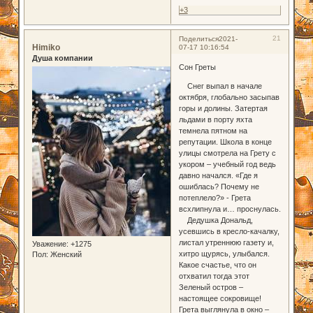
+3
21
Поделиться
2021-
Himiko
07-17 10:16:54
Душа компании
Сон Греты
Снег выпал в начале
октября, глобально засыпав
горы и долины. Затертая
льдами в порту яхта
темнела пятном на
репутации. Школа в конце
улицы смотрела на Грету с
укором – учебный год ведь
давно начался. «Где я
ошиблась? Почему не
потеплело?» - Грета
всхлипнула и… проснулась.
Дедушка Дональд,
усевшись в кресло-качалку,
листал утреннюю газету и,
Уважение:
+1275
хитро щурясь, улыбался.
Пол:
Женский
Какое счастье, что он
отхватил тогда этот
Зеленый остров –
настоящее сокровище!
Грета выглянула в окно –