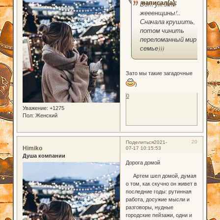
написал(а):
Вот уж эти
жееенщины!..
Сначала крушить,
потом чинить
переломанный мир в
семье)))
Зато мы такие загадочные
)
0
Уважение:
+1275
Пол:
Женский
20
Поделиться
2021-
Himiko
07-17 10:15:53
Душа компании
Дорога домой
Артем шел домой, думая
о том, как скучно он живет в
последние годы: рутинная
работа, досужие мысли и
разговоры, нудные
городские пейзажи, одни и