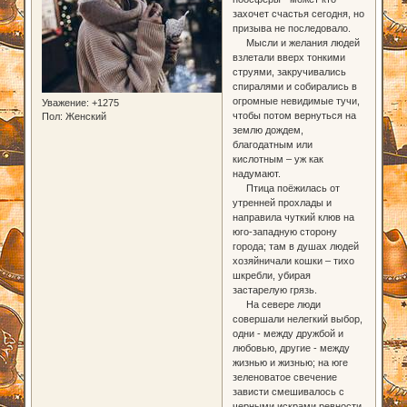
захочет счастья сегодня, но
призыва не последовало.
Мысли и желания людей
взлетали вверх тонкими
струями, закручивались
спиралями и собирались в
огромные невидимые тучи,
Уважение:
+1275
чтобы потом вернуться на
Пол:
Женский
землю дождем,
благодатным или
кислотным – уж как
надумают.
Птица поёжилась от
утренней прохлады и
направила чуткий клюв на
юго-западную сторону
города; там в душах людей
хозяйничали кошки – тихо
шкребли, убирая
застарелую грязь.
На севере люди
совершали нелегкий выбор,
одни - между дружбой и
любовью, другие - между
жизнью и жизнью; на юге
зеленоватое свечение
зависти смешивалось с
черными искрами ревности.