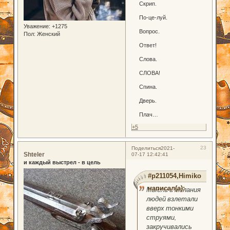
Скрип.
По-це-луй.
Уважение:
+1275
Вопрос.
Пол:
Женский
Ответ!
Слова.
СЛОВА!
Спина.
Дверь.
Плач…
+5
23
Поделиться
2021-
Shteler
07-17 12:42:41
и каждый выстрел - в цель
#p211054,Himiko
написал(а):
Мысли и желания
людей взлетали
вверх тонкими
струями,
закручивались