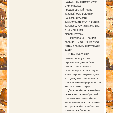
нашел, - на детской руке
мирно ползал
продолговатый черно-
красный жук, выводил
лапками и усами
замысловатые буги-вуги и,
казалось, изучал мальчика
с не меньшим
любопытством.
- Интересно… пошли
дальше, - мальчишка взял
Артема за руку и потянул к
кусту.
В том кусте жил
лохматый паук; его
огромная паутина была
покрыта капельками
вечерней росы, в каждой
капле играли радугой лучи
заходящего солнца, и вся
эта красота вибрировала на
ветру, словно парус.
Дальше была скамейка -
оказывается, на обратной
стороне ее спинки была
написана целая граффити-
история чьей-то любви, но
мальчишка больше