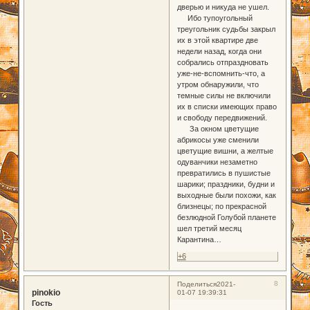
дверью и никуда не ушел.
Ибо тупоугольный
треугольник судьбы закрыл
их в этой квартире две
недели назад, когда они
собрались отпраздновать
уже-не-вспомнить-что, а
утром обнаружили, что
темные силы не включили
их в списки имеющих право
и свободу передвижений.
За окном цветущие
абрикосы уже сменили
цветущие вишни, а желтые
одуванчики незаметно
превратились в пушистые
шарики; праздники, будни и
выходные были похожи, как
близнецы; по прекрасной
безлюдной Голубой планете
шел третий месяц
Карантина…
+6
8
Поделиться
2021-
pinokio
01-07 19:39:31
Гость