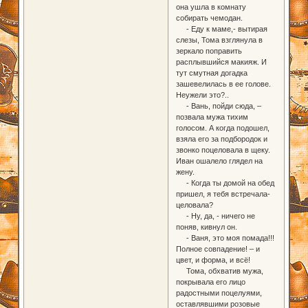
она ушла в комнату
собирать чемодан.
- Еду к маме,- вытирая
слезы, Тома взглянула в
зеркало поправить
расплывшийся макияж. И
тут смутная догадка
зашевелилась в ее голове.
Неужели это?..
- Вань, пойди сюда, –
позвала мужа тихим
голосом. А когда подошел,
взяла его за подбородок и
звонко поцеловала в щеку.
Иван ошалело глядел на
жену.
- Когда ты домой на обед
пришел, я тебя встречала-
целовала?
- Ну, да, - ничего не
поняв, кивнул он.
- Ваня, это моя помада!!!
Полное совпадение! – и
цвет, и форма, и всё!
Тома, обхватив мужа,
покрывала его лицо
радостными поцелуями,
оставлявшими розовые