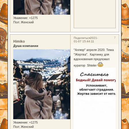
Уважение:
+1275
Пол:
Женский
7
Поделиться
2021-
Himiko
01-07 15:44:11
Душа компании
"Аллюр" апреля 2020. Тема
"Жертва". Картинку для
вдохновения предложил
куратор Shteler
Уважение:
+1275
Пол:
Женский