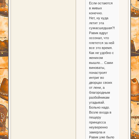
Если остаются
в живых
конечно.
Нет, ну куда
летит эта
сумасшедшая?!
Равик вдруг
осознал, что
плетется за ней
все это время.
Как не удобно с
женихом
вышло… Сами
виноваты,
понастроят
интриг во
дворцах своих
от лени, а
благородным
разбойникам
угадывай.
Больно надо.
Возле входа в
пещеру
принцесса
неуверенно
замерла и
Равик уже было