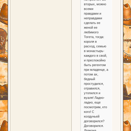
вторых, можно
всеми
правдами и
неправдами
сделать ее
женой ее
любимого
Тогета, тогда:
короля в
расход, семью
в монастырь-
каждого в свой,
и преспокойно
быть регентом
при младенце, а
потом ах,
бедный
простудился,
отравился,
утопился и
вуаля! Ладно-
ладно, еще
посмотрим, кто
кого! С
колдуньей
договорился?
Договорился.
Дракона