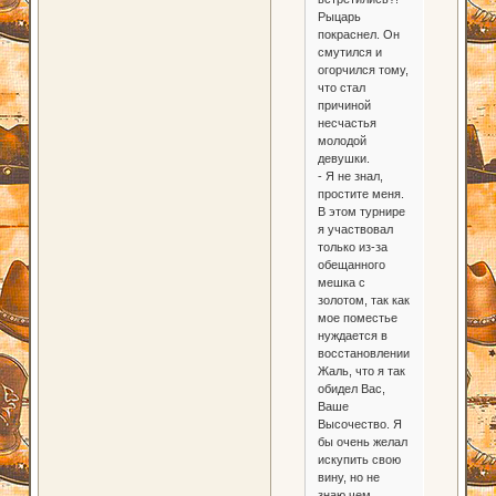
Рыцарь
покраснел. Он
смутился и
огорчился тому,
что стал
причиной
несчастья
молодой
девушки.
- Я не знал,
простите меня.
В этом турнире
я участвовал
только из-за
обещанного
мешка с
золотом, так как
мое поместье
нуждается в
восстановлении.
Жаль, что я так
обидел Вас,
Ваше
Высочество. Я
бы очень желал
искупить свою
вину, но не
знаю чем.