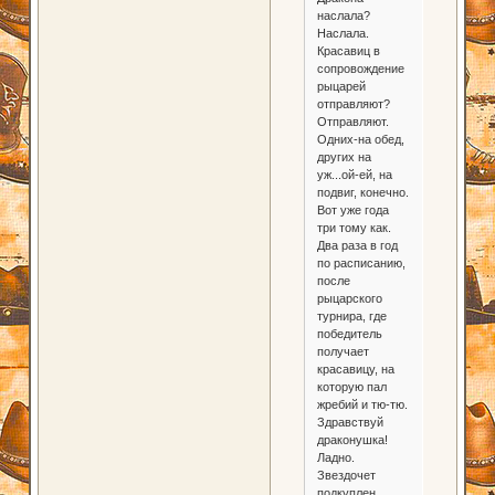
наслала?
Наслала.
Красавиц в
сопровождение
рыцарей
отправляют?
Отправляют.
Одних-на обед,
других на
уж...ой-ей, на
подвиг, конечно.
Вот уже года
три тому как.
Два раза в год
по расписанию,
после
рыцарского
турнира, где
победитель
получает
красавицу, на
которую пал
жребий и тю-тю.
Здравствуй
драконушка!
Ладно.
Звездочет
подкуплен,