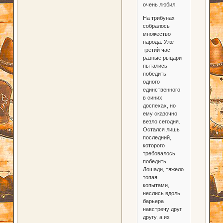
очень любил.
На трибунах
собралось
множество
народа. Уже
третий час
разные рыцари
пытались
победить
одного
единственного
в синих
доспехах, но
ему сказочно
везло сегодня.
Остался лишь
последний,
которого
требовалось
победить.
Лошади, тяжело
топая
копытами,
неслись вдоль
барьера
навстречу друг
другу, а их