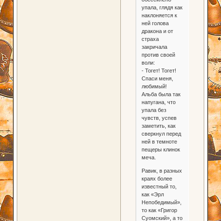
упала, глядя как
наклоняется к
ней голова
дракона и от
страха
закричала
против своей
воли:
- Тогет! Тогет!
Спаси меня,
любимый!
Альба была так
напугана, что
упала без
чувств, успев
заметить, как
сверкнул перед
ней в темноте
пещеры клинок
меча.
Равик, в разных
краях более
известный то,
как «Эрл
Непобедимый»,
то как «Григор
Суомский», а то