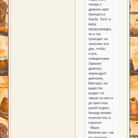
теперь к
дракону идет
принцесса
Альба. Тогет в
меру
предупрежден,
он и так
проводит на
занятиях все
дни, чтобы
стать
победителем.
Завалит
дракона,
оприходует
девчонку,
Викторус на
радостях
выдаст ее
замуж за него и
до престола
рукой подать.
Ангрид лениво
почесал нос и
спросил:
- Ваше
Величество, так
на скольких