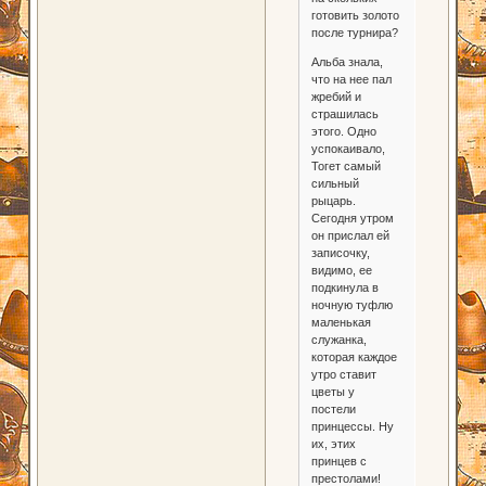
готовить золото
после турнира?
Альба знала,
что на нее пал
жребий и
страшилась
этого. Одно
успокаивало,
Тогет самый
сильный
рыцарь.
Сегодня утром
он прислал ей
записочку,
видимо, ее
подкинула в
ночную туфлю
маленькая
служанка,
которая каждое
утро ставит
цветы у
постели
принцессы. Ну
их, этих
принцев с
престолами!