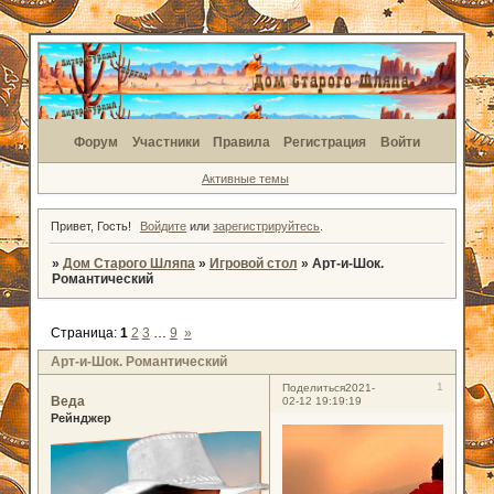
Форум
Участники
Правила
Регистрация
Войти
Активные темы
Привет, Гость!
Войдите
или
зарегистрируйтесь
.
»
Дом Старого Шляпа
»
Игровой стол
»
Арт-и-Шок.
Романтический
Страница:
1
2
3
…
9
»
Арт-и-Шок. Романтический
1
Поделиться
2021-
Веда
02-12 19:19:19
Рейнджер