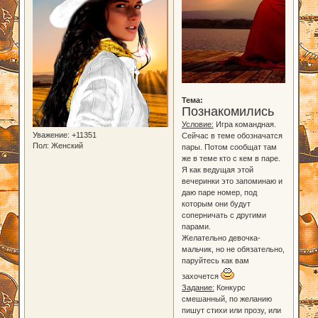
Тема:
Познакомились
Условие:
Игра командная.
Уважение:
+11351
Сейчас в теме обозначатся
Пол:
Женский
пары. Потом сообщат там
же в теме кто с кем в паре.
Я как ведущая этой
вечеринки это запоминаю и
даю паре номер, под
которым они будут
соперничать с другими
парами.
Желательно девочка-
мальчик, но не обязательно,
паруйтесь как вам
захочется
Задание:
Конкурс
смешанный, по желанию
пишут стихи или прозу, или