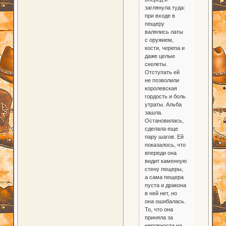
заглянула туда:
при входе в
пещеру
валялись латы
с оружием,
кости, черепа и
даже целые
скелеты.
Отступать ей
не позволили
королевская
гордость и боль
утраты. Альба
зашла.
Остановилась,
сделала еще
пару шагов. Ей
показалось, что
впереди она
видит каменную
стену пещеры,
а сама пещера
пуста и дракона
в ней нет, но
она ошибалась.
То, что она
приняла за
неровности на