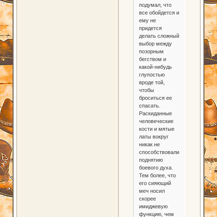
подумал, что
все обойдется и
ему не
придется
делать сложный
выбор между
позорным
бегством и
какой-нибудь
глупостью
вроде той,
чтобы
броситься ее
спасать.
Раскиданные
человеческие
кости и мятые
латы вокруг
никак не
способствовали
поднятию
боевого духа.
Тем более, что
его сияющий
меч носил
скорее
имиджевую
функцию, чем