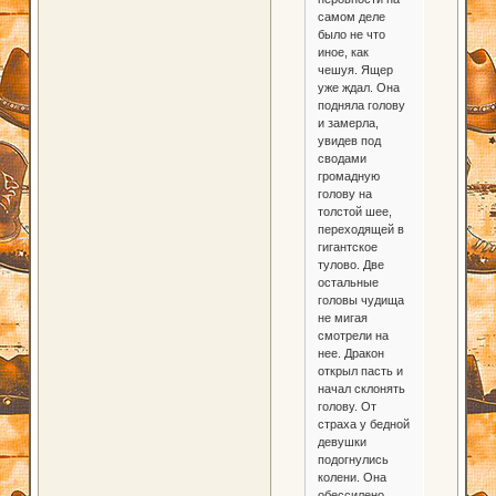
самом деле
было не что
иное, как
чешуя. Ящер
уже ждал. Она
подняла голову
и замерла,
увидев под
сводами
громадную
голову на
толстой шее,
переходящей в
гигантское
тулово. Две
остальные
головы чудища
не мигая
смотрели на
нее. Дракон
открыл пасть и
начал склонять
голову. От
страха у бедной
девушки
подогнулись
колени. Она
обессилено