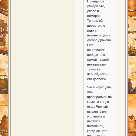
Принцесса
увидев это,
упала в
обморок.
Теперь ей
предстояло
идти с
незнакомцем в
логово дракона.
Она
ненавидела
победителя
самой черной
ненавистью,
такой же
черной, как и
его доспехи.
Часа через два,
они
пробирались по
камням среди
скал. Черный
рыцарь был
молчалив и
пытался
помочь ей,
когда ее нога
попадала на