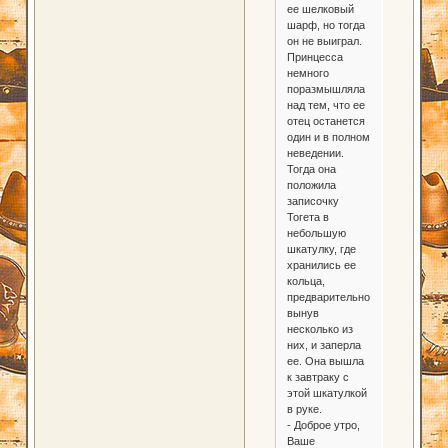
ее шелковый
шарф, но тогда
он не выиграл.
Принцесса
немного
поразмышляла
над тем, что ее
отец останется
один и в полном
неведении.
Тогда она
положила
записочку
Тогета в
небольшую
шкатулку, где
хранились ее
кольца,
предварительно
вынув
несколько из
них, и заперла
ее. Она вышла
к завтраку с
этой шкатулкой
в руке.
- Доброе утро,
Ваше