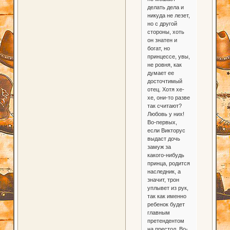
делать дела и
никуда не лезет,
но с другой
стороны, хоть
он знатен и
богат, но
принцессе, увы,
не ровня, как
думает ее
досточтимый
отец. Хотя хе-
хе, они-то разве
так считают?
Любовь у них!
Во-первых,
если Викторус
выдаст дочь
замуж за
какого-нибудь
принца, родится
наследник, а
значит, трон
уплывет из рук,
так как именно
ребенок будет
главным
претендентом
на престол. Во-