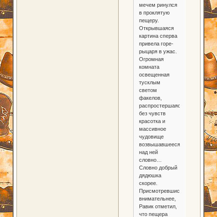
мечем ринулся
в проклятую
пещеру.
Открывшаяся
картина сперва
привела горе-
рыцаря в ужас.
Огромная
комната
освещенная
тусклым
светом
факелов,
распростершаяся
без чувств
красотка и
массивное
чудовище
возвышавшееся
над ней
словно…
Словно добрый
дядюшка
скорее.
Присмотревшись
внимательнее,
Равик отметил,
что пещера