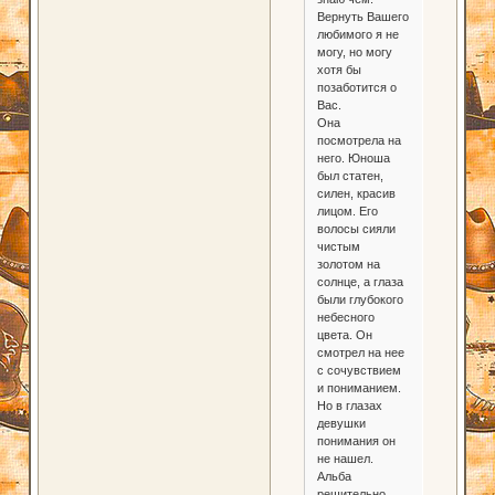
Вернуть Вашего
любимого я не
могу, но могу
хотя бы
позаботится о
Вас.
Она
посмотрела на
него. Юноша
был статен,
силен, красив
лицом. Его
волосы сияли
чистым
золотом на
солнце, а глаза
были глубокого
небесного
цвета. Он
смотрел на нее
с сочувствием
и пониманием.
Но в глазах
девушки
понимания он
не нашел.
Альба
решительно