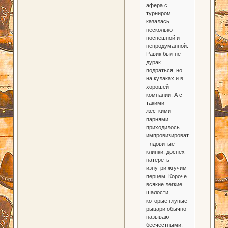
афера с
турниром
казалась
несколько
поспешной и
непродуманной.
Равик был не
дурак
подраться, но
на кулаках и в
хорошей
компании. А с
такими
жесткими
парнями
приходилось
импровизировать
- ядовитые
клинки, доспех
натереть
изнутри жгучим
перцем. Короче
всякие легкие
шалости,
которые глупые
рыцари обычно
называют
бесчестными.