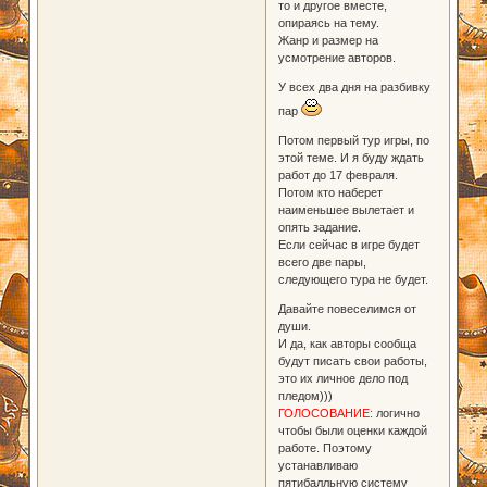
то и другое вместе,
опираясь на тему.
Жанр и размер на
усмотрение авторов.
У всех два дня на разбивку
пар
Потом первый тур игры, по
этой теме. И я буду ждать
работ до 17 февраля.
Потом кто наберет
наименьшее вылетает и
опять задание.
Если сейчас в игре будет
всего две пары,
следующего тура не будет.
Давайте повеселимся от
души.
И да, как авторы сообща
будут писать свои работы,
это их личное дело под
пледом)))
ГОЛОСОВАНИЕ:
логично
чтобы были оценки каждой
работе. Поэтому
устанавливаю
пятибалльную систему