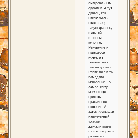
был реальным
оружием. А тут
дракон, как-
никак! Жаль,
если съедят
такую красотку
с другой
стороны
конечно.
Мгновение и
принцесса
исчезла в
темном зеве
логова дракона.
Равик зачем-то
помедлил
мгновение. То
самое, когда
можно еще
принять
правильное
решение. А
затем, услышав
наполненный
ужасом
женский вопль,
громко заорал и
размахивая