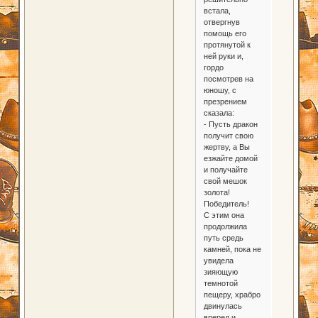
встала,
отвергнув
помощь его
протянутой к
ней руки и,
гордо
посмотрев на
юношу, с
презрением
сказала:
- Пусть дракон
получит свою
жертву, а Вы
езжайте домой
и получайте
свой мешок
золота!
Победитель!
С этим она
продолжила
путь средь
камней, пока не
увидела
зияющую
темнотой
пещеру, храбро
двинулась
вперед и