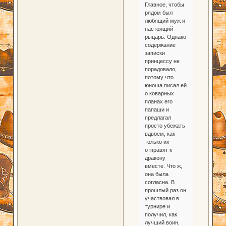
Главное, чтобы
рядом был
любящий муж и
настоящий
рыцарь. Однако
содержание
записки
принцессу не
порадовало,
потому что
юноша писал ей
о коварных
планах его
папаши и
предлагал
просто убежать
вдвоем, как
только их
отправят к
дракону
вместе. Что ж,
она была
согласна. В
прошлый раз он
участвовал в
турнире и
получил, как
лучший воин,