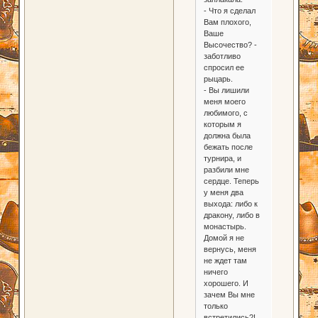
- Что я сделал
Вам плохого,
Ваше
Высочество? -
заботливо
спросил ее
рыцарь.
- Вы лишили
меня моего
любимого, с
которым я
должна была
бежать после
турнира, и
разбили мне
сердце. Теперь
у меня два
выхода: либо к
дракону, либо в
монастырь.
Домой я не
вернусь, меня
не ждет там
ничего
хорошего. И
зачем Вы мне
только
встретились?!