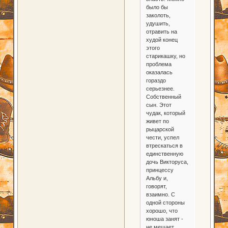
было бы
заколоть,
удушить,
отравить на
худой конец
этого
старикашку, но
проблема
оказалась
гораздо
серьезнее.
Собственный
сын. Этот
чудак, который
живет по
рыцарской
чести, успел
втрескаться в
единственную
дочь Викторуса,
принцессу
Альбу и,
говорят,
взаимно. С
одной стороны
хорошо, что
юноша занят -
не мешает