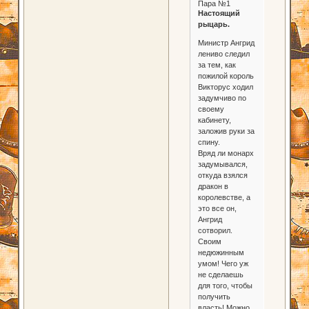
Пара №1
Настоящий
рыцарь.
Министр Ангрид
лениво следил
за тем, как
пожилой король
Викторус ходил
задумчиво по
своему
кабинету,
заложив руки за
спину.
Вряд ли монарх
задумывался,
откуда взялся
дракон в
королевстве, а
это все он,
Ангрид
сотворил.
Своим
недюжинным
умом! Чего уж
не сделаешь
для того, чтобы
получить
власть! Можно