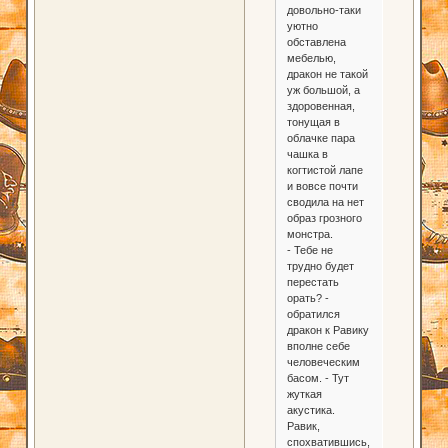
довольно-таки
уютно
обставлена
мебелью,
дракон не такой
уж большой, а
здоровенная,
тонущая в
облачке пара
чашка в
когтистой лапе
и вовсе почти
сводила на нет
образ грозного
монстра.
- Тебе не
трудно будет
перестать
орать? -
обратился
дракон к Равику
вполне себе
человеческим
басом. - Тут
жуткая
акустика.
Равик,
спохватившись,