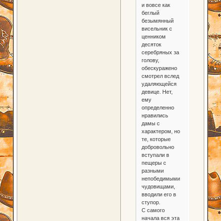
и вовсе как
беглый
безымянный
висельник с
ценником
десяток
серебряных за
голову,
обескуражено
смотрел вслед
удаляющейся
девице. Нет,
ему
определенно
нравились
дамы с
характером, но
те, которые
добровольно
вступали в
пещеры с
разными
непобедимыми
чудовищами,
вводили его в
ступор.
С самого
начала вся эта