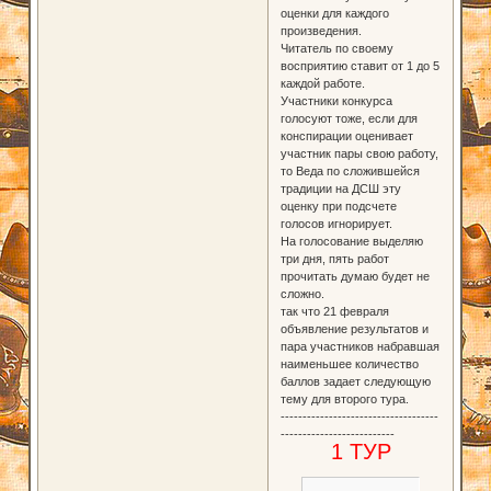
оценки для каждого
произведения.
Читатель по своему
восприятию ставит от 1 до 5
каждой работе.
Участники конкурса
голосуют тоже, если для
конспирации оценивает
участник пары свою работу,
то Веда по сложившейся
традиции на ДСШ эту
оценку при подсчете
голосов игнорирует.
На голосование выделяю
три дня, пять работ
прочитать думаю будет не
сложно.
так что 21 февраля
объявление результатов и
пара участников набравшая
наименьшее количество
баллов задает следующую
тему для второго тура.
------------------------------------
--------------------------
1 ТУР