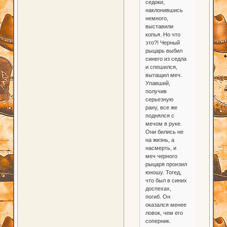
седоки,
наклонившись
немного,
выставили
копья. Но что
это?! Черный
рыцарь выбил
синего из седла
и спешился,
вытащил меч.
Упавший,
получив
серьезную
рану, все же
поднялся с
мечом в руке.
Они бились не
на жизнь, а
насмерть, и
меч черного
рыцаря пронзил
юношу. Тогед,
что был в синих
доспехах,
погиб. Он
оказался менее
ловок, чем его
соперник.