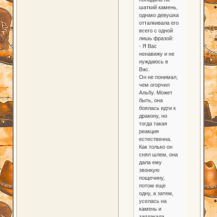
шаткий камень,
однако девушка
отталкивала его
всего с одной
лишь фразой:
- Я Вас
ненавижу и не
нуждаюсь в
Вас.
Он не понимал,
чем огорчил
Альбу. Может
быть, она
боялась идти к
дракону, но
тогда такая
реакция
естественна.
Как только он
снял шлем, она
дала ему
звонкую
пощечину,
потом еще
одну, а затем,
уселась на
камень и
заплакала.