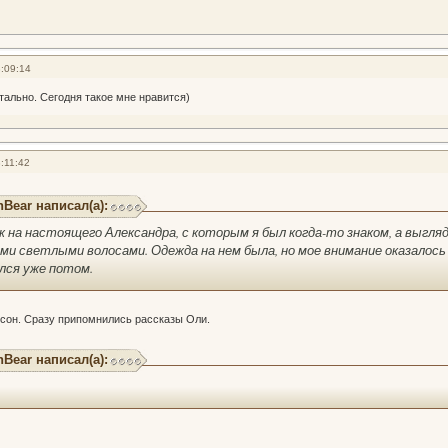
:09:14
тально. Сегодня такое мне нравится)
:11:42
hBear написал(а):
ж на настоящего Александра, с которым я был когда-то знаком, а выгля
ими светлыми волосами. Одежда на нем была, но мое внимание оказалос
лся уже потом.
сон. Сразу припомнились рассказы Оли.
hBear написал(а):