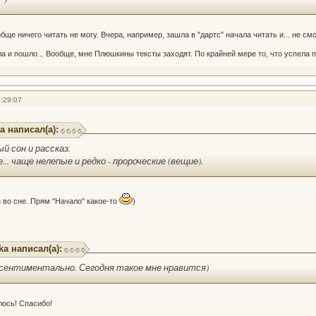
бще ничего читать не могу. Вчера, например, зашла в "дартс" начала читать и... не смо
ла и пошло... Вообще, мне Плюшкины тексты заходят. По крайней мере то, что успела п
:29:07
а написал(а):
й сон и рассказ.
е... чаще нелепые и редко - пророческие (вещие).
н во сне. Прям "Начало" какое-то
)
ka написал(а):
 сентиментально. Сегодня такое мне нравится)
лось! Спасибо!