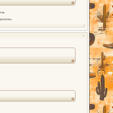
гла.
рочитать.
6