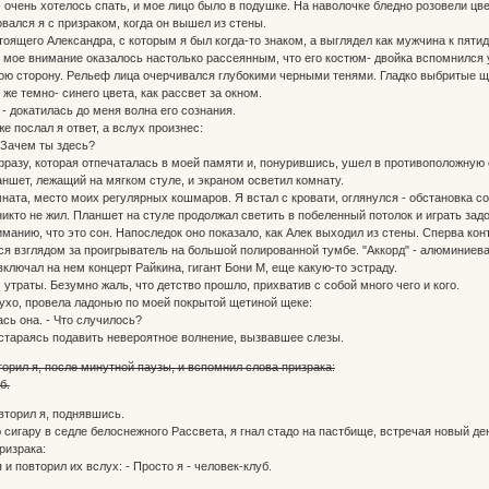
 очень хотелось спать, и мое лицо было в подушке. На наволочке бледно розовели цве
ровался я с призраком, когда он вышел из стены.
тоящего Александра, с которым я был когда-то знаком, а выглядел как мужчина к пят
 мое внимание оказалось настолько рассеянным, что его костюм- двойка вспомнился 
ою сторону. Рельеф лица очерчивался глубокими черными тенями. Гладко выбритые щеки
 же темно- синего цвета, как рассвет за окном.
- докатилась до меня волна его сознания.
 же послал я ответ, а вслух произнес:
 Зачем ты здесь?
разу, которая отпечаталась в моей памяти и, понурившись, ушел в противоположную 
ншет, лежащий на мягком стуле, и экраном осветил комнату.
ата, место моих регулярных кошмаров. Я встал с кровати, оглянулся - обстановка со
никто не жил. Планшет на стуле продолжал светить в побеленный потолок и играть за
манию, что это сон. Напоследок оно показало, как Алек выходил из стены. Сперва кон
ся взглядом за проигрыватель на большой полированной тумбе. "Аккорд" - алюминиев
включал на нем концерт Райкина, гигант Бони М, еще какую-то эстраду.
утраты. Безумно жаль, что детство прошло, прихватив с собой много чего и кого.
ухо, провела ладонью по моей покрытой щетиной щеке:
сь она. - Что случилось?
, стараясь подавить невероятное волнение, вызвавшее слезы.
торил я, после минутной паузы, и вспомнил слова призрака:
б.
овторил я, поднявшись.
сигару в седле белоснежного Рассвета, я гнал стадо на пастбище, встречая новый де
ризрака:
 и повторил их вслух: - Просто я - человек-клуб.