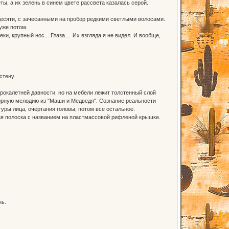
ты, а их зелень в синем цвете рассвета казалась серой.
идесяти, с зачесанными на пробор редкими светлыми волосами.
уже потом.
, крупный нос... Глаза... Их взгляда я не видел. И вообще,
стену.
рокалетней давности, но на мебели лежит толстенный слой
дорную мелодию из "Маши и Медведя". Сознание реальности
туры лица, очертания головы, потом все остальное.
ая полоска с названием на пластмассовой рифленой крышке.
нь.