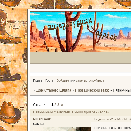
Привет, Гость!
Войдите
или
зарегистрируйтесь
.
»
Дом Старого Шляпа
»
Прозаический этаж
»
Пятничный
Страница:
1
2
3
»
Пятничный фейк N40. Синий призрак.(эссе)
PlushBear
Поделиться
2021-05-14 09
Сам Ш
Призрак появился неожи