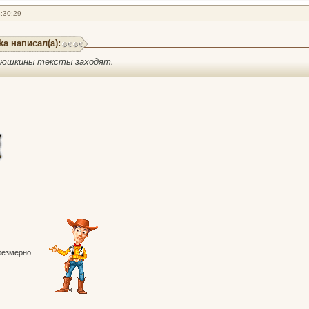
:30:29
ka написал(а):
люшкины тексты заходят.
безмерно....