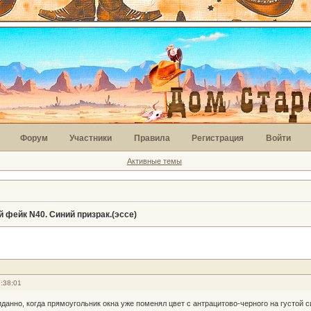
Форум
Участники
Правила
Регистрация
Войти
Активные темы
 фейк N40. Синий призрак.(эссе)
:38:01
данно, когда прямоугольник окна уже поменял цвет с антрацитово-черного на густой си