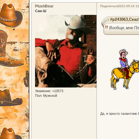
PlushBear
Поделиться
2021-05-14 13
Сам Ш
#p243063,Скаz
Вообще, мне П
Уважение:
+10573
Пол:
Мужской
Да, я просто талантлив 