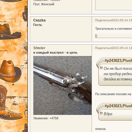
Пол:
Женский
Скаzka
Поделиться
2021-05-14 13
Гость
Трогательно и сентимен
0
Shteler
Поделиться
2021-05-14 13
и каждый выстрел - в цель
#p243023,Plus
Он не был похо
на пробор редк
двойка вспомни
По описанию похоже на 
#p243023,Plus
Вдрг
Уважение:
+4758
описка.