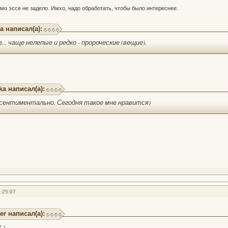
амо эссе не задело. Имхо, надо обработать, чтобы было интереснее.
а написал(а):
е... чаще нелепые и редко - пророческие (вещие).
ka написал(а):
 сентиментально. Сегодня такое мне нравится)
:25:07
er написал(а):
 )