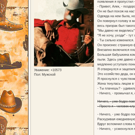
появления я пропустил -
- Привет, Алек, - поздо
Он не был похож на нас
Одежда на нем была, но
Он повернул голову в м
весь призрак был такого
"Мы давно не виделись" 
"Я не хочу, уходи" - тут
- Ты сильно изменился.
Он произнес странную ф
Внезапно включился пла
Большая бабушкина комн
пыли. Здесь уже давно 
медленно уступало пони
Я отвернулся и зацепил
Уважение:
+10573
Это хозяйство деда, он 
Пол:
Мужской
Я проснулся с чувством 
Жена ткнулась лицом в 
- Ты плачешь? - удивила
- Ничего, - промычал я
Ничего, - уже бодро пов
- Просто я - человек-клу
- Ничего, - уже бодро п
Раскуривая ежедневную 
Вдруг вспомнил слова п
- Ничего, - усмехнулся я