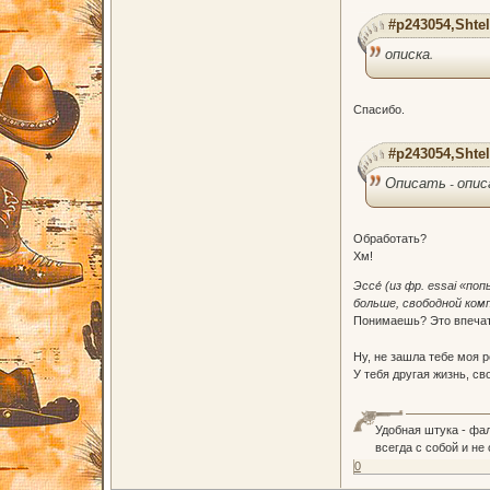
#p243054,Shtel
описка.
Спасибо.
#p243054,Shtel
Описать - опис
Обработать?
Хм!
Эссе́ (из фр. essai «п
больше, свободной ком
Понимаешь? Это впечатл
Ну, не зашла тебе моя 
У тебя другая жизнь, св
Удобная штука - фа
всегда с собой и не
0