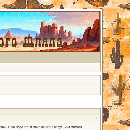
1
ний. Я не ждал его, и меня охватил испуг. Сам момент