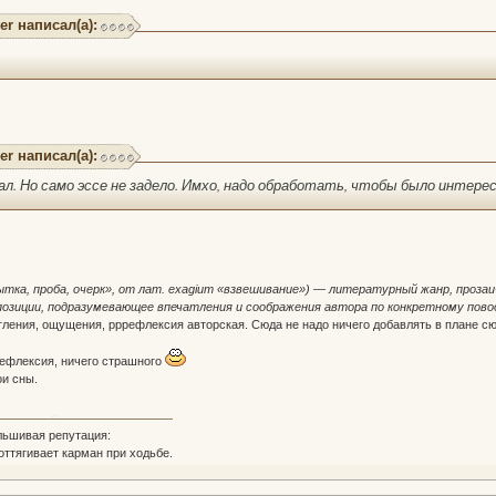
er написал(а):
er написал(а):
ал. Но само эссе не задело. Имхо, надо обработать, чтобы было интерес
опытка, проба, очерк», от лат. exagium «взвешивание») — литературный жанр, проза
позиции, подразумевающее впечатления и соображения автора по конкретному пово
ения, ощущения, рррефлексия авторская. Сюда не надо ничего добавлять в плане сюж
рефлексия, ничего страшного
ои сны.
льшивая репутация:
 оттягивает карман при ходьбе.