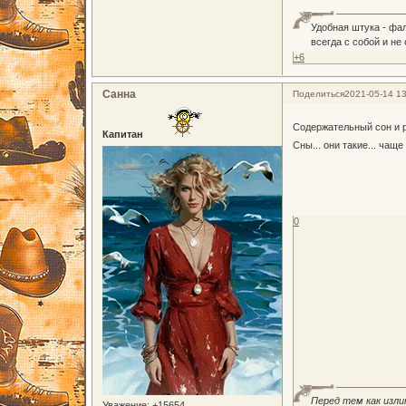
Удобная штука - фа
всегда с собой и не
+6
Санна
Поделиться
2021-05-14 13
Содержательный сон и 
Капитан
Сны... они такие... чащ
0
Перед тем как изли
Уважение:
+15654