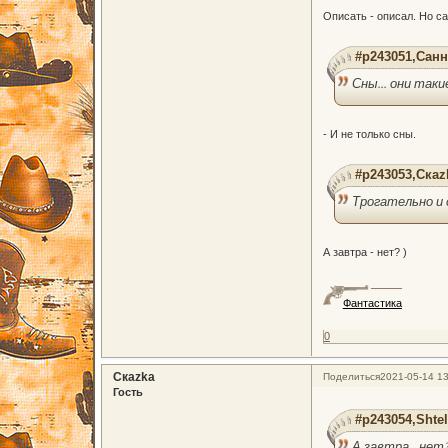
Описать - описал. Но с
#p243051,Санн
Сны... они таки
- И не только сны.
#p243053,Скаz
Трогательно и
А завтра - нет? )
Фантастика
0
Скаzka
Поделиться
2021-05-14 13
Гость
#p243054,Shtel
А завтра - нет?