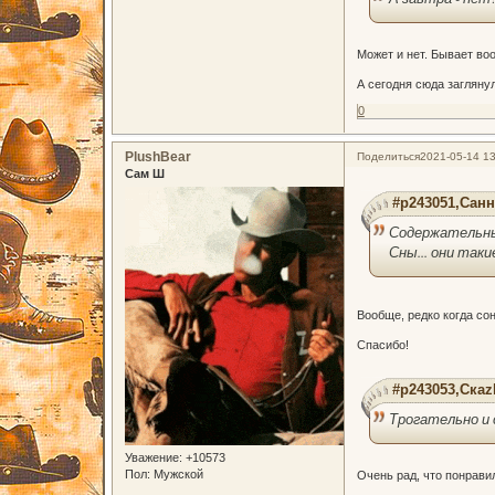
Может и нет. Бывает воо
А сегодня сюда загляну
0
PlushBear
Поделиться
2021-05-14 13
Сам Ш
#p243051,Санн
Содержательны
Сны... они таки
Вообще, редко когда со
Спасибо!
#p243053,Скаz
Трогательно и
Уважение:
+10573
Пол:
Мужской
Очень рад, что понрави