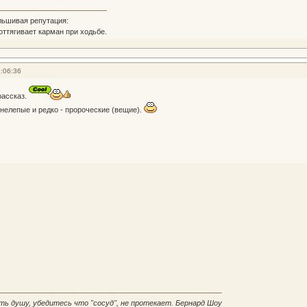
льшивая репутация:
 оттягивает карман при ходьбе.
:06:36
рассказ.
е нелепые и редко - пророческие (вещие).
ть душу, убедитесь что "сосуд", не протекает. Бернард Шоу