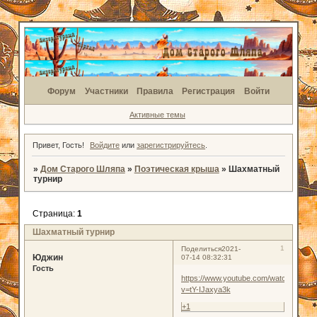
Форум
Участники
Правила
Регистрация
Войти
Активные темы
Привет, Гость!
Войдите
или
зарегистрируйтесь
.
»
Дом Старого Шляпа
»
Поэтическая крыша
»
Шахматный
турнир
Страница:
1
Шахматный турнир
1
Поделиться
2021-
Юджин
07-14 08:32:31
Гость
https://www.youtube.com/watch?
v=tY-IJaxya3k
+1