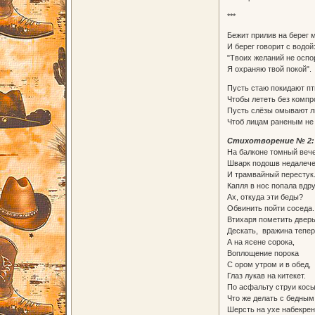
***
Бежит прилив на берег 
И берег говорит с водой
"Твоих желаний не оспо
Я охраняю твой покой".
Пусть стаю покидают пт
Чтобы лететь без компр
Пусть слёзы омывают л
Чтоб лицам раненым не 
Стихотворение № 2:
На балконе томный вече
Шварк подошв недалеч
И трамвайный перестук.
Капля в нос попала вдру
Ах, откуда эти беды?
Обвинить пойти соседа.
Втихаря пометить дверь
Дескать, вражина тепер
А на ясене сорока,
Воплощение порока
С ором утром и в обед,
Глаз лукав на китекет.
По асфальту струи кос
Что же делать с бедным
Шерсть на ухе набекрен