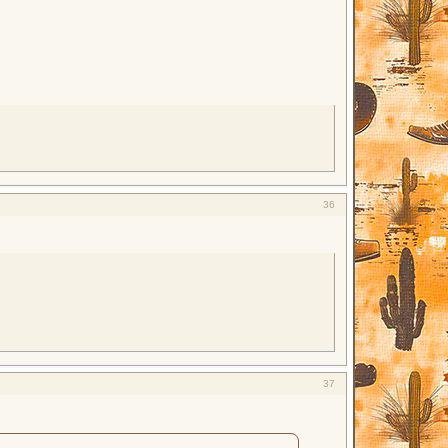
36
37