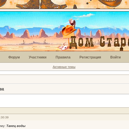
Форум
Участники
Правила
Регистрация
Войти
Активные темы
ард
:30:39
ему:
Танец воды