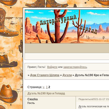
Привет, Гость!
Войдите
или
зарегистрируйтесь
.
»
Дом Старого Шляпа
»
Дуэли
»
Дуэль №190 Кро и Геп
Страница:
«
1
2
Дуэль №190 Кро и Гепард
Скаzka
Поделиться
2021-11-17 21
Гость
Дуэль поэтическая на т