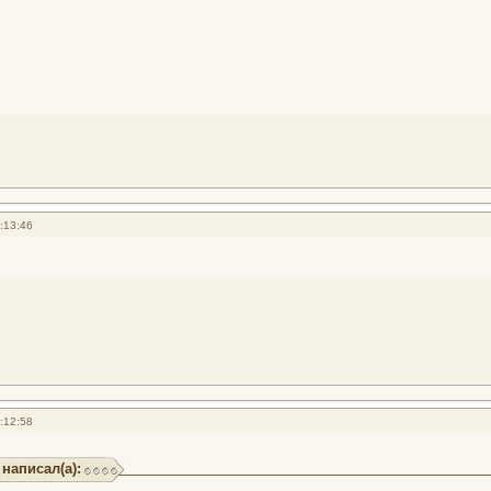
:13:46
:12:58
 написал(а):