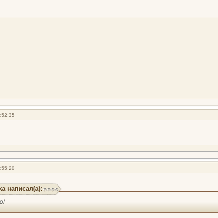
:52:35
:55:20
ka написал(а):
о!