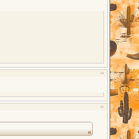
34
35