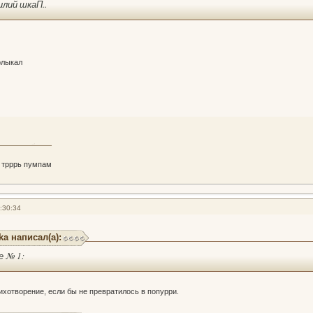
илий шкаП..
рлыкал
 трррь пумпам
:30:34
ka написал(а):
 № 1:
ихотворение, если бы не превратилось в попурри.