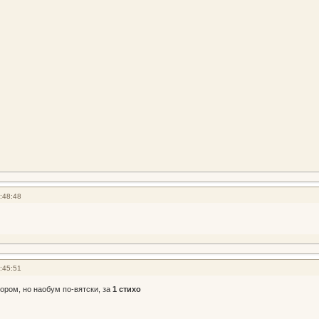
:48:48
:45:51
ором, но наобум по-вятски, за
1 стихо