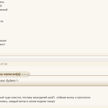
ень.
ый
линный
зо.
крыши
кот!
:47:33
ka написал(а):
голос будет?)
ый чудо-свисток, поглажу крокодилий шкаП...поймаю волну и проголосю.
ились, каждый автор в своем водном танце)