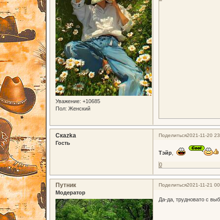
Уважение:
+10685
Пол:
Женский
Скаzka
Поделиться
2021-11-20 23
Гость
Тэйр
,
0
Путник
Поделиться
2021-11-21 00
Модератор
Да-да, трудновато с выб