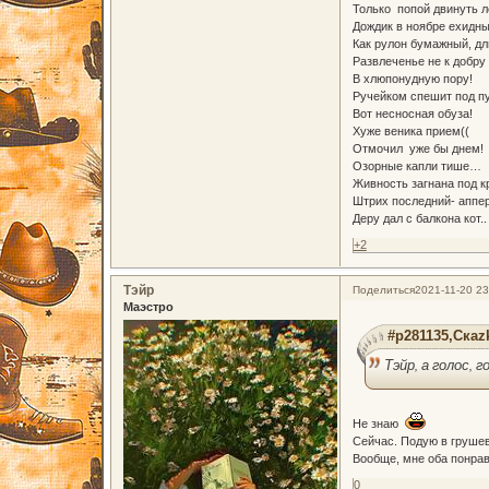
Только попой двинуть л
Дождик в ноябре ехидн
Как рулон бумажный, д
Развлеченье не к добру
В хлюпонудную пору!
Ручейком спешит под пу
Вот несносная обуза!
Хуже веника прием((
Отмочил уже бы днем!
Озорные капли тише…
Живность загнана под 
Штрих последний- аппер
Деру дал с балкона кот..
+2
Тэйр
Поделиться
2021-11-20 23
Маэстро
#p281135,Скаz
Тэйр, а голос, 
Не знаю
Сейчас. Подую в грушев
Вообще, мне оба понрав
0