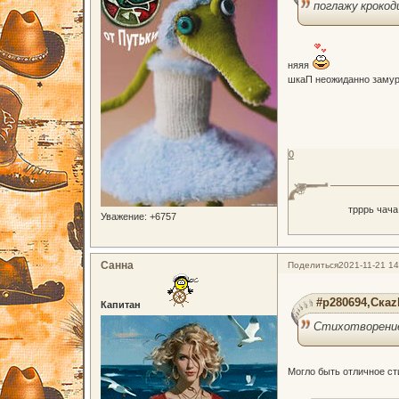
поглажу крокод
няяя
шкаП неожиданно заму
0
трррь чача
Уважение:
+6757
Санна
Поделиться
2021-11-21 14
#p280694,Скаz
Капитан
Стихотворение
Могло быть отличное ст