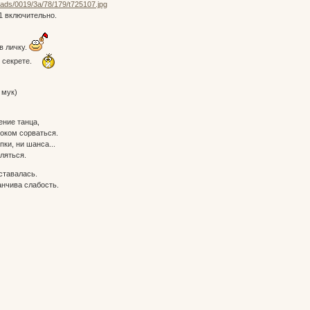
11 включительно.
в личку.
 секрете.
 мук)
ение танца,
током сорваться.
пки, ни шанса...
ляться.
оставалась.
нчива слабость.