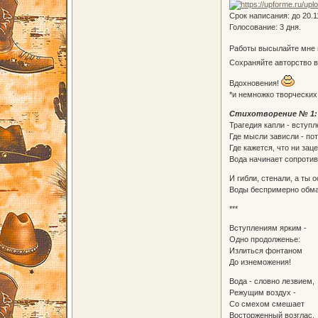
Срок написания: до 20.
Голосование: 3 дня.
Работы высылайте мне 
Сохраняйте авторство в
Вдохновения!
*и немножко творческих
Стихотворение № 1:
Трагедия капли - вступл
Где мысли зависли - по
Где кажется, что ни заце
Вода начинает сопротив
И гибли, стенали, а ты 
Воды беспримерно обма
***
Вступлениям ярким -
Одно продолженье:
Излиться фонтаном
До изнеможения!
Вода - словно лезвием,
Режущим воздух -
Со смехом смешает
Восторженный возглас.