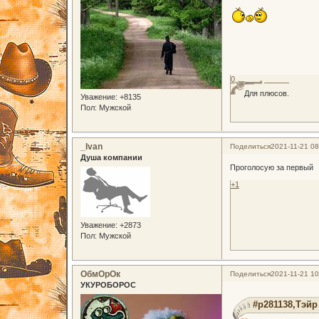
0
Для плюсов.
Уважение:
+8135
Пол:
Мужской
_Ivan
Поделиться
2021-11-21 08
Душа компании
Проголосую за первый
+1
Уважение:
+2873
Пол:
Мужской
ОбмОрОк
Поделиться
2021-11-21 10
УКУРОБОРОС
#p281138,Тэйр