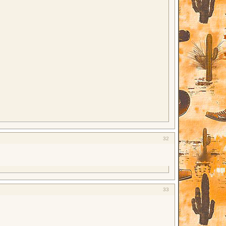
32
33