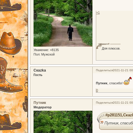
+1
Для плюсов.
Уважение:
+8135
Пол:
Мужской
Скаzka
Поделиться
2021-11-21 00
Гость
Путник
, спасибо!
0
Путник
Поделиться
2021-11-21 00
Модератор
#p281151,Скаz
Путник, спасиб