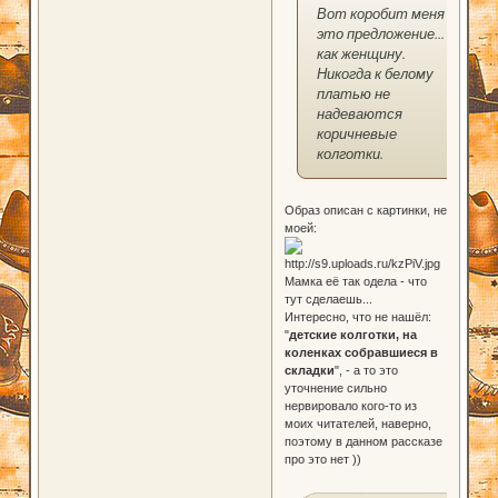
Вот коробит меня
это предложение...
как женщину.
Никогда к белому
платью не
надеваются
коричневые
колготки.
Образ описан с картинки, не
моей:
Мамка её так одела - что
тут сделаешь...
Интересно, что не нашёл:
"
детские колготки, на
коленках собравшиеся в
складки
", - а то это
уточнение сильно
нервировало кого-то из
моих читателей, наверно,
поэтому в данном рассказе
про это нет ))