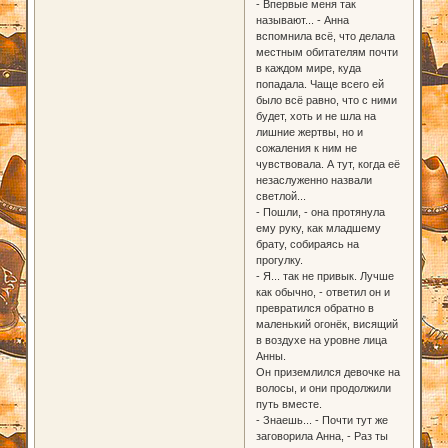
- Впервые меня так
называют... - Анна
вспомнила всё, что делала
местным обитателям почти
в каждом мире, куда
попадала. Чаще всего ей
было всё равно, что с ними
будет, хоть и не шла на
лишние жертвы, но и
сожаления к ним не
чувствовала. А тут, когда её
незаслуженно назвали
светлой...
- Пошли, - она протянула
ему руку, как младшему
брату, собираясь на
прогулку.
- Я... так не привык. Лучше
как обычно, - ответил он и
превратился обратно в
маленький огонёк, висящий
в воздухе на уровне лица
Анны.
Он приземлился девочке на
волосы, и они продолжили
путь вместе.
- Знаешь... - Почти тут же
заговорила Анна, - Раз ты