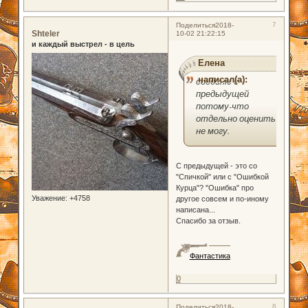
7
Поделиться
2018-
Shteler
10-02 21:22:15
и каждый выстрел - в цель
Елена
написал(а):
соединю с
предыдущей
потому-что
отдельно оценить
не могу.
С предыдущей - это со
"Спичкой" или с "Ошибкой
Курца"? "Ошибка" про
Уважение:
+4758
другое совсем и по-иному
написана...
Спасибо за отзыв.
Фантастика
0
8
Поделиться
2018-