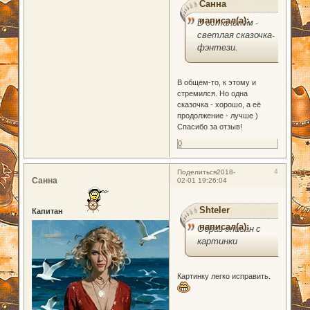
Санна
написал(а):
В остальном -
светлая сказочка-
фэнтези.
В общем-то, к этому и
стремился. Но одна
сказочка - хорошо, а её
продолжение - лучше )
Спасибо за отзыв!
0
4
Поделиться
2018-
Санна
02-01 19:26:04
Shteler
Капитан
написал(а):
Образ описан с
картинки
Картинку легко исправить.