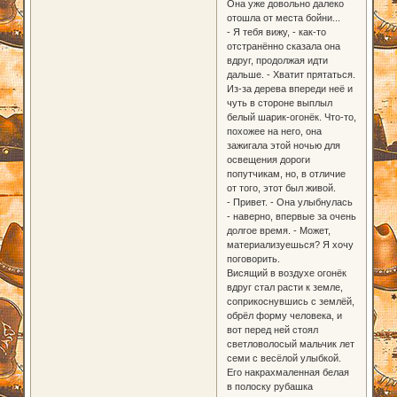
Она уже довольно далеко
отошла от места бойни...
- Я тебя вижу, - как-то
отстранённо сказала она
вдруг, продолжая идти
дальше. - Хватит прятаться.
Из-за дерева впереди неё и
чуть в стороне выплыл
белый шарик-огонёк. Что-то,
похожее на него, она
зажигала этой ночью для
освещения дороги
попутчикам, но, в отличие
от того, этот был живой.
- Привет. - Она улыбнулась
- наверно, впервые за очень
долгое время. - Может,
материализуешься? Я хочу
поговорить.
Висящий в воздухе огонёк
вдруг стал расти к земле,
соприкоснувшись с землёй,
обрёл форму человека, и
вот перед ней стоял
светловолосый мальчик лет
семи с весёлой улыбкой.
Его накрахмаленная белая
в полоску рубашка