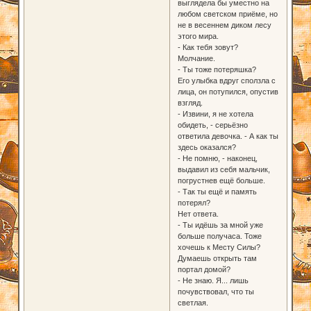
выглядела бы уместно на
любом светском приёме, но
не в весеннем диком лесу
этого мира.
- Как тебя зовут?
Молчание.
- Ты тоже потеряшка?
Его улыбка вдруг сползла с
лица, он потупился, опустив
взгляд.
- Извини, я не хотела
обидеть, - серьёзно
ответила девочка. - А как ты
здесь оказался?
- Не помню, - наконец,
выдавил из себя мальчик,
погрустнев ещё больше.
- Так ты ещё и память
потерял?
Нет ответа.
- Ты идёшь за мной уже
больше получаса. Тоже
хочешь к Месту Силы?
Думаешь открыть там
портал домой?
- Не знаю. Я... лишь
почувствовал, что ты
светлая.