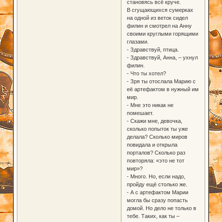
становясь всё круче.
В сгущающихся сумерках
на одной из веток сидел
филин и смотрел на Анну
своими круглыми горящими
глазами.
- Здравствуй, птица.
- Здравствуй, Анна, – ухнул
филин.
- Что ты хотел?
- Зря ты отослала Марию с
её артефактом в нужный им
мир.
- Мне это никак не
помешает.
- Скажи мне, девочка,
сколько попыток ты уже
делала? Сколько миров
повидала и открыла
порталов? Сколько раз
повторяла: «это не тот
мир»?
- Много. Но, если надо,
пройду ещё столько же.
- А с артефактом Марии
могла бы сразу попасть
домой. Но дело не только в
тебе. Таких, как ты –