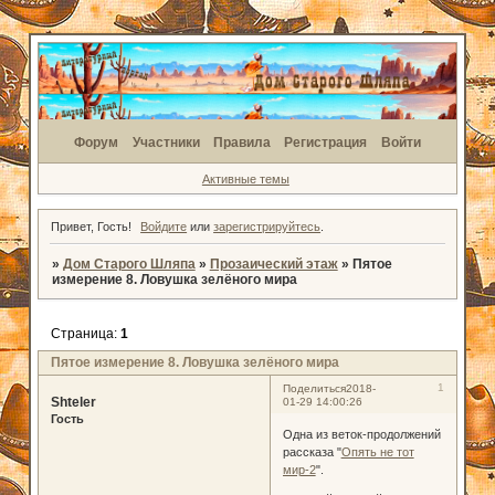
Форум
Участники
Правила
Регистрация
Войти
Активные темы
Привет, Гость!
Войдите
или
зарегистрируйтесь
.
»
Дом Старого Шляпа
»
Прозаический этаж
»
Пятое
измерение 8. Ловушка зелёного мира
Страница:
1
Пятое измерение 8. Ловушка зелёного мира
1
Поделиться
2018-
Shteler
01-29 14:00:26
Гость
Одна из веток-продолжений
рассказа "
Опять не тот
мир-2
".