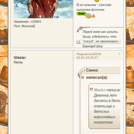
В остальном - светлая
сказочка-фэнтези.
Уважение:
+15654
Пол:
Женский
Перед тем как излить
душу, убедитесь что
"сосуд", не протекает.
+1
Бернард Шоу
3
Поделиться
2018-
Shteler
02-01 19:20:27
Гость
Санна
написал(а):
Shteler написал(а):
Девочка лет
десяти в белом
платьице и
детских
коричневых
колготках