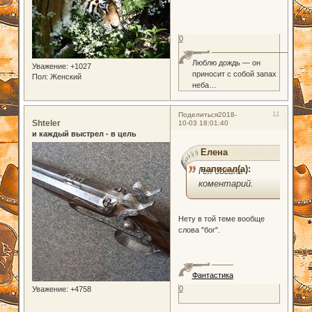
0
Люблю дождь — он
Уважение:
+1027
приносит с собой запах
Пол:
Женский
неба…
11
Поделиться
2018-
Shteler
10-03 18:01:40
и каждый выстрел - в цель
Елена
написал(а):
Гея богиня -
коментарий.
Нету в той теме вообще
слова "бог".
Фантастика
0
Уважение:
+4758