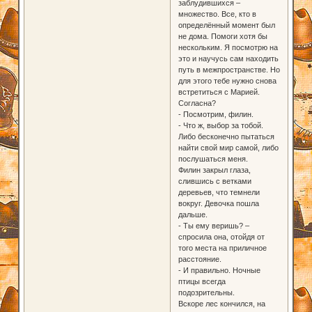
заблудившихся –
множество. Все, кто в
определённый момент был
не дома. Помоги хотя бы
нескольким. Я посмотрю на
это и научусь сам находить
путь в межпространстве. Но
для этого тебе нужно снова
встретиться с Марией.
Согласна?
- Посмотрим, филин.
- Что ж, выбор за тобой.
Либо бесконечно пытаться
найти свой мир самой, либо
послушаться меня.
Филин закрыл глаза,
слившись с ветками
деревьев, что темнели
вокруг. Девочка пошла
дальше.
- Ты ему веришь? –
спросила она, отойдя от
того места на приличное
расстояние.
- И правильно. Ночные
птицы всегда
подозрительны.
Вскоре лес кончился, на