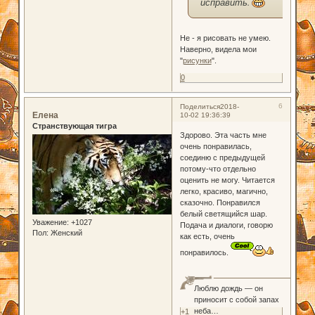
исправить.
Не - я рисовать не умею.
Наверно, видела мои
"
рисунки
".
0
6
Поделиться
2018-
Елена
10-02 19:36:39
Странствующая тигра
Здорово. Эта часть мне
очень понравилась,
соединю с предыдущей
потому-что отдельно
оценить не могу. Читается
легко, красиво, магично,
сказочно. Понравился
белый светящийся шар.
Уважение:
+1027
Подача и диалоги, говорю
Пол:
Женский
как есть, очень
понравилось.
Люблю дождь — он
приносит с собой запах
неба…
+1