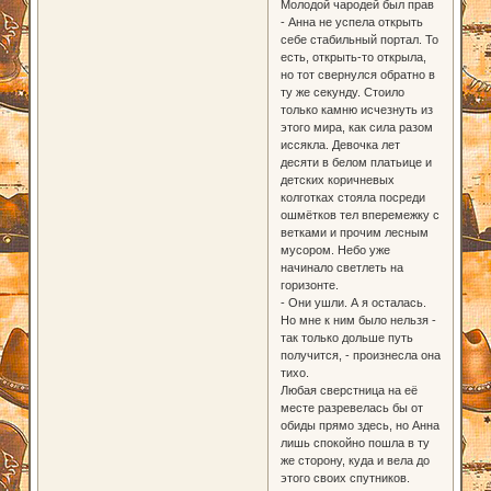
Молодой чародей был прав
- Анна не успела открыть
себе стабильный портал. То
есть, открыть-то открыла,
но тот свернулся обратно в
ту же секунду. Стоило
только камню исчезнуть из
этого мира, как сила разом
иссякла. Девочка лет
десяти в белом платьице и
детских коричневых
колготках стояла посреди
ошмётков тел вперемежку с
ветками и прочим лесным
мусором. Небо уже
начинало светлеть на
горизонте.
- Они ушли. А я осталась.
Но мне к ним было нельзя -
так только дольше путь
получится, - произнесла она
тихо.
Любая сверстница на её
месте разревелась бы от
обиды прямо здесь, но Анна
лишь спокойно пошла в ту
же сторону, куда и вела до
этого своих спутников.