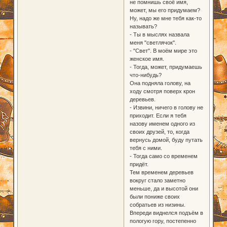
не помнишь своё имя,
может, мы его придумаем?
Ну, надо же мне тебя как-то
называть?
- Ты в мыслях назвала
меня "светлячок".
- "Свет". В моём мире это
женское имя.
- Тогда, может, придумаешь
что-нибудь?
Она подняла голову, на
ходу смотря поверх крон
деревьев.
- Извини, ничего в голову не
приходит. Если я тебя
назову именем одного из
своих друзей, то, когда
вернусь домой, буду путать
тебя с ними.
- Тогда само со временем
придёт.
Тем временем деревьев
вокруг стало заметно
меньше, да и высотой они
были пониже своих
собратьев из низины.
Впереди виднелся подъём в
пологую гору, постепенно