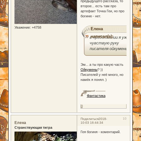
предыдущего рассказа, то
второе... есть там про
артефакт Точка Геи, но про
богиню - нет.
Уважение:
+4758
Елена
написал(а):
в продолжении я уже
чувствую руку
писателя ойкумены.
Эм... а ты про какую часть
Ойкумены
? ))
Писателей у неё много, но
намёк я понял. )
Фантастика
0
10
Поделиться
2018-
Елена
10-03 16:44:34
Странствующая тигра
Гея богиня - коментарий.