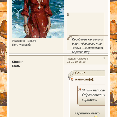
0
Перед тем как излить
Уважение:
+15654
душу, убедитесь что
Пол:
Женский
"сосуд", не протекает.
Бернард Шоу
5
Поделиться
2018-
Shteler
02-01 19:35:20
Гость
Санна
написал(а):
Shteler написал(а):
Образ описан с
картинки
Картинку легко