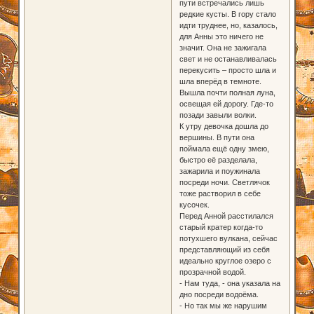
пути встречались лишь
редкие кусты. В гору стало
идти труднее, но, казалось,
для Анны это ничего не
значит. Она не зажигала
свет и не останавливалась
перекусить – просто шла и
шла вперёд в темноте.
Вышла почти полная луна,
освещая ей дорогу. Где-то
позади завыли волки.
К утру девочка дошла до
вершины. В пути она
поймала ещё одну змею,
быстро её разделала,
зажарила и поужинала
посреди ночи. Светлячок
тоже растворил в себе
кусочек.
Перед Анной расстилался
старый кратер когда-то
потухшего вулкана, сейчас
представляющий из себя
идеально круглое озеро с
прозрачной водой.
- Нам туда, - она указала на
дно посреди водоёма.
- Но так мы же нарушим