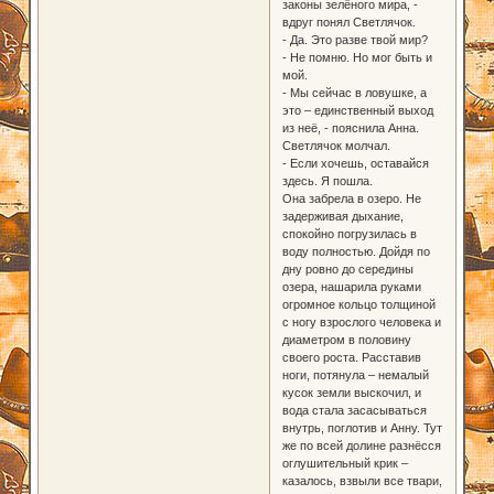
законы зелёного мира, -
вдруг понял Светлячок.
- Да. Это разве твой мир?
- Не помню. Но мог быть и
мой.
- Мы сейчас в ловушке, а
это – единственный выход
из неё, - пояснила Анна.
Светлячок молчал.
- Если хочешь, оставайся
здесь. Я пошла.
Она забрела в озеро. Не
задерживая дыхание,
спокойно погрузилась в
воду полностью. Дойдя по
дну ровно до середины
озера, нашарила руками
огромное кольцо толщиной
с ногу взрослого человека и
диаметром в половину
своего роста. Расставив
ноги, потянула – немалый
кусок земли выскочил, и
вода стала засасываться
внутрь, поглотив и Анну. Тут
же по всей долине разнёсся
оглушительный крик –
казалось, взвыли все твари,