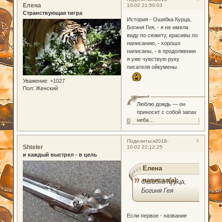
Елена
10-02 21:50:03
Странствующая тигра
История - Ошибка Курца,
Богиня Гея, - я не имела
виду по сюжету, красивы по
написанию, - хорошо
написаны, - в продолжении
я уже чувствую руку
писателя ойкумены.
Уважение:
+1027
Пол:
Женский
Люблю дождь — он
приносит с собой запах
неба…
0
9
Поделиться
2018-
Shteler
10-02 22:12:25
и каждый выстрел - в цель
Елена
написал(а):
Ошибка Курца,
Богиня Гея
Если первое - название