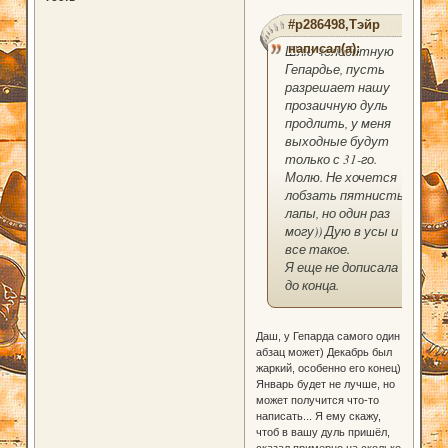
#p286498,Тэйр
написал(а):
Шлю челобитную
Гепардье, пусть
разрешает нашу
прозаичную дуль
продлить, у меня
выходные будут
только с 31-го.
Молю. Не хочется
лобзать пятнистые
лапы, но один раз
могу)) Дую в усы и
все такое.
Я еще не дописала
до конца.
Даш, у Гепарда самого один
абзац может) Декабрь был
жаркий, особенно его конец)
Январь будет не лучше, но
может получится что-то
написать... Я ему скажу,
чтоб в вашу дуль пришёл,
сказал примерно на сколько