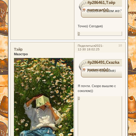
#p286461,Тэйр
написал(а):
Сегодня сдаем же?
Точно) Сегодня)
0
10
Поделиться
2021-
Тэйр
12-30 18:02:25
Маэстро
#p286491,Скаzka
написал(а):
Точно) Сегодня)
Я почти. Скоро вышлю с
соколом))
0