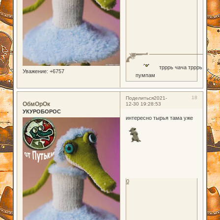
трррь чача трррь
Уважение:
+6757
пумпам
18
Поделиться
2021-
ОбмОрОк
12-30 19:28:53
УКУРОБОРОС
интересно тырья тама уже
0