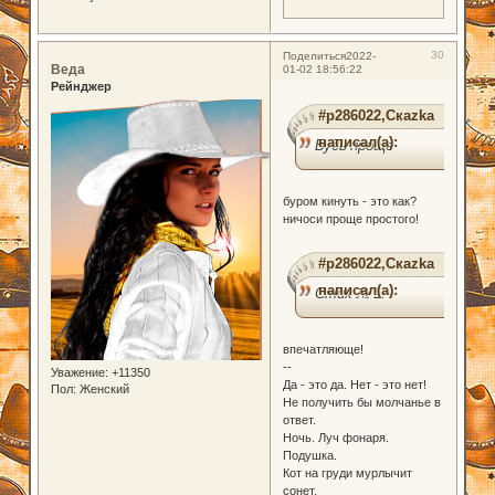
30
Поделиться
2022-
Веда
01-02 18:56:22
Рейнджер
#p286022,Скаzka
написал(а):
Будь проще
буром кинуть - это как?
ничоси проще простого!
#p286022,Скаzka
написал(а):
Стих № 2:
впечатляюще!
--
Уважение:
+11350
Да - это да. Нет - это нет!
Пол:
Женский
Не получить бы молчанье в
ответ.
Ночь. Луч фонаря.
Подушка.
Кот на груди мурлычит
сонет.