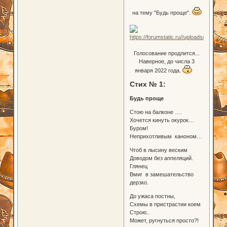
на тему "Будь проще".
Голосование продлится...
Наверное, до числа 3
января 2022 года.
Стих № 1:
Будь проще
Стою на балконе ….
Хочется кинуть окурок…
Буром!
Неприхотливым каноном…
Чтоб в лысину веским
Доводом без аппеляций.
Глянец
Вмиг в замешательство
дерзко.
До ужаса постны,
Схемы в пристрастии коем
Строю..
Может, ругнуться просто?!