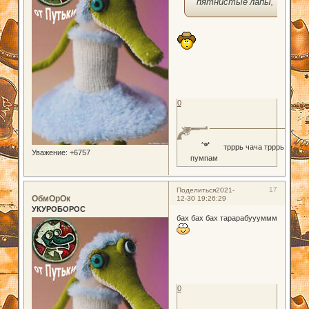
пятнистые лапы,
0
трррь чача трррь
Уважение:
+6757
пумпам
17
Поделиться
2021-
ОбмОрОк
12-30 19:26:29
УКУРОБОРОС
бах бах бах тарарабуууммм
0