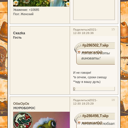
Уважение:
+10685
Пол:
Женский
15
Поделиться
2021-
Скаzka
12-30 18:26:36
Гость
#p286502,Тэйр
написал(а):
Коты, все коты
виноваты!
И не говори!
*в опчем, сроки смещу
**иду в вашу дуль)
0
16
Поделиться
2021-
ОбмОрОк
12-30 19:25:29
УКУРОБОРОС
#p286498,Тэйр
написал(а):
Не хочется лобзать