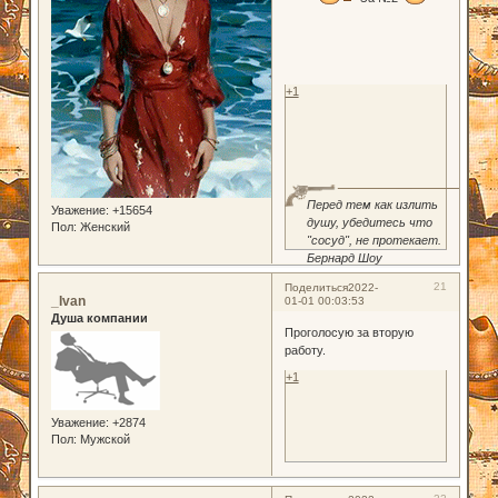
+1
Перед тем как излить
Уважение:
+15654
душу, убедитесь что
Пол:
Женский
"сосуд", не протекает.
Бернард Шоу
21
Поделиться
2022-
_Ivan
01-01 00:03:53
Душа компании
Проголосую за вторую
работу.
+1
Уважение:
+2874
Пол:
Мужской