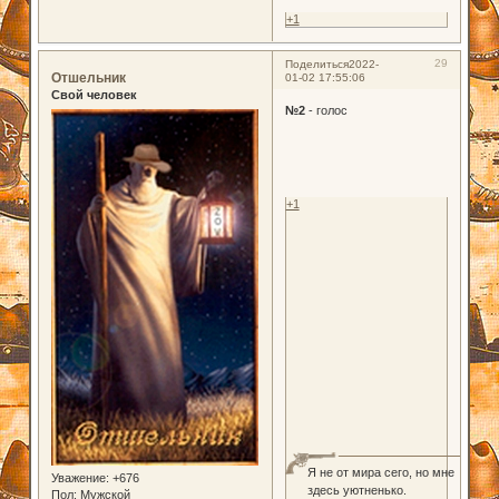
+1
29
Поделиться
2022-
Отшельник
01-02 17:55:06
Свой человек
№2
- голос
+1
Я не от мира сего, но мне
Уважение:
+676
здесь уютненько.
Пол:
Мужской