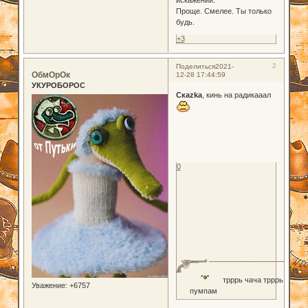
Проще. Смелее. Ты только
будь.
+3
2
Поделиться
2021-
ОбмОрОк
12-28 17:44:59
УКУРОБОРОС
Скаzka
, кинь на радикааал
0
трррь чача трррь
Уважение:
+6757
пумпам