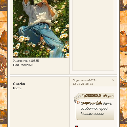
Уважение:
+10685
Пол:
Женский
5
Поделиться
2021-
Скаzka
12-28 21:48:34
Гость
#p286080,SloVyanin
написал(а):
Очень тема даже,
особенно перед
Новым годом.