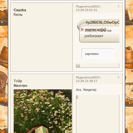
3
Поделиться
2021-
Скаzka
12-28 20:01:51
Гость
#p286036,ОбмОрОк
написал(а):
Скаzka, кинь на
радикааал
картинко
+1
4
Поделиться
2021-
Тэйр
12-28 21:38:17
Маэстро
Ага. Увидела)
0