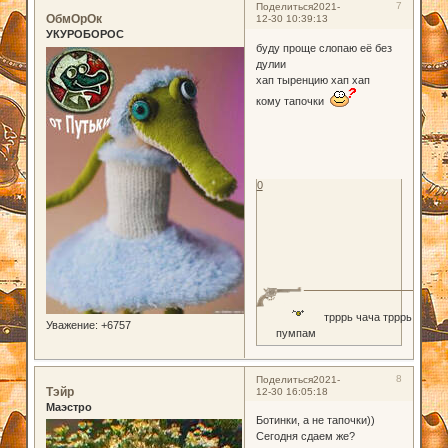
7
Поделиться
2021-
ОбмОрОк
12-30 10:39:13
УКУРОБОРОС
буду проще слопаю её без
дулии
хап тыренцию хап хап
кому тапочки
0
трррь чача трррь
Уважение:
+6757
пумпам
8
Поделиться
2021-
Тэйр
12-30 16:05:18
Маэстро
Ботинки, а не тапочки))
Сегодня сдаем же?