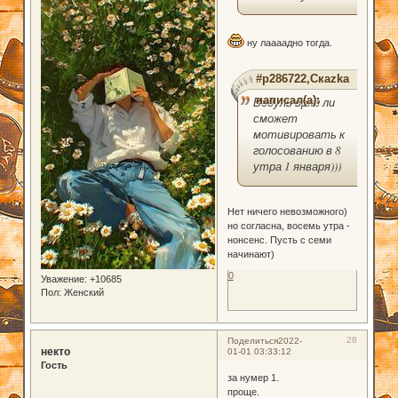
ну лаааадно тогда.
#p286722,Скаzka
написал(а):
Ведуль вряд ли
сможет
мотивировать к
голосованию в 8
утра 1 января)))
Нет ничего невозможного)
но согласна, восемь утра -
нонсенс. Пусть с семи
начинают)
0
Уважение:
+10685
Пол:
Женский
28
Поделиться
2022-
некто
01-01 03:33:12
Гость
за нумер 1.
проще.