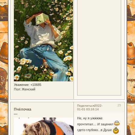
Уважение:
+10685
Пол:
Женский
25
Поделиться
2022-
Пчёлочка
01-01 03:16:14
---
Не, ну я ужжжже
прочтитал.... И заценил
гдето глубоко...в Душе