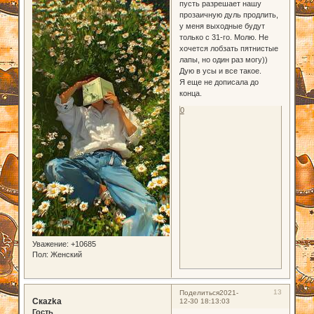
пусть разрешает нашу
прозаичную дуль продлить,
у меня выходные будут
только с 31-го. Молю. Не
хочется лобзать пятнистые
лапы, но один раз могу))
Дую в усы и все такое.
Я еще не дописала до
конца.
0
Уважение:
+10685
Пол:
Женский
13
Поделиться
2021-
Скаzka
12-30 18:13:03
Гость