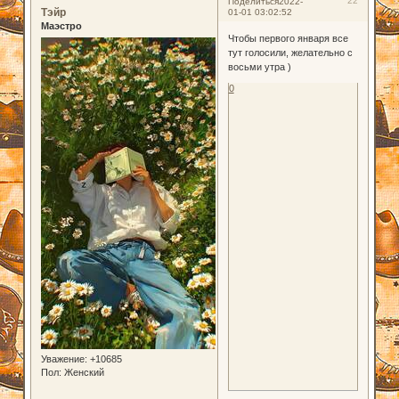
22
Поделиться
2022-
Тэйр
01-01 03:02:52
Маэстро
Чтобы первого января все
тут голосили, желательно с
восьми утра )
0
Уважение:
+10685
Пол:
Женский