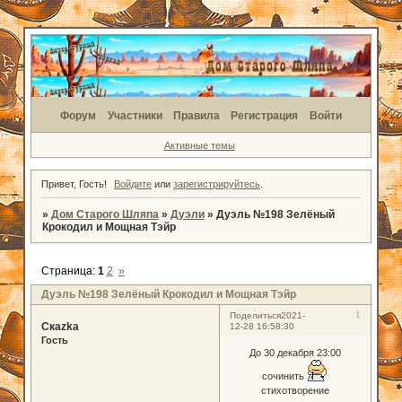
Форум
Участники
Правила
Регистрация
Войти
Активные темы
Привет, Гость!
Войдите
или
зарегистрируйтесь
.
»
Дом Старого Шляпа
»
Дуэли
»
Дуэль №198 Зелёный
Крокодил и Мощная Тэйр
Страница:
1
2
»
Дуэль №198 Зелёный Крокодил и Мощная Тэйр
1
Поделиться
2021-
Скаzka
12-28 16:58:30
Гость
До 30 декабря 23:00
сочинить
стихотворение