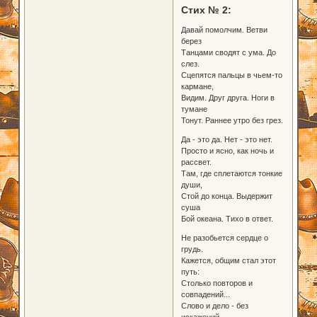
Стих № 2:
Давай помолчим. Ветви
берез
Танцами сводят с ума. До
слез.
Сцепятся пальцы в чьем-то
кармане,
Видим. Друг друга. Ноги в
тумане
Тонут. Раннее утро без грез.
Да - это да. Нет - это нет.
Просто и ясно, как ночь и
рассвет.
Там, где сплетаются тонкие
души,
Стой до конца. Выдержит
суша
Бой океана. Тихо в ответ.
Не разобьется сердце о
грудь.
Кажется, общим стал этот
путь:
Столько повторов и
совпадений...
Слово и дело - без
искажений.