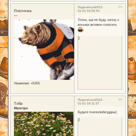
23
Поделиться
2022-
Пчёлочка
01-01 03:08:54
---
Точно, ща не буду, начну с
восьми активно голосить
0
Уважение:
+6355
24
Поделиться
2022-
Тэйр
01-01 03:11:37
Маэстро
Будьте пчелолюбезддны)
0