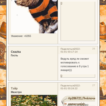
0
Уважение:
+6355
26
Поделиться
2022-
Скаzka
01-01 03:17:14
Гость
Ведуль вряд ли сможет
мотивировать к
голосованию в 8 утра 1
января)))
0
27
Поделиться
2022-
Тэйр
01-01 03:24:22
Маэстро
#p286721,Пчёлочка
написал(а):
гдето глубоко