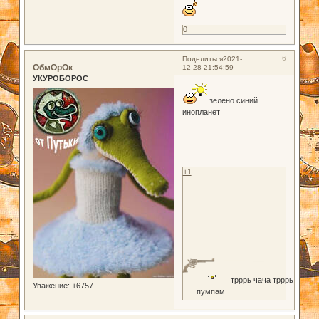
0
6
Поделиться
2021-
ОбмОрОк
12-28 21:54:59
УКУРОБОРОС
зелено синий
инопланет
+1
трррь чача трррь
Уважение:
+6757
пумпам