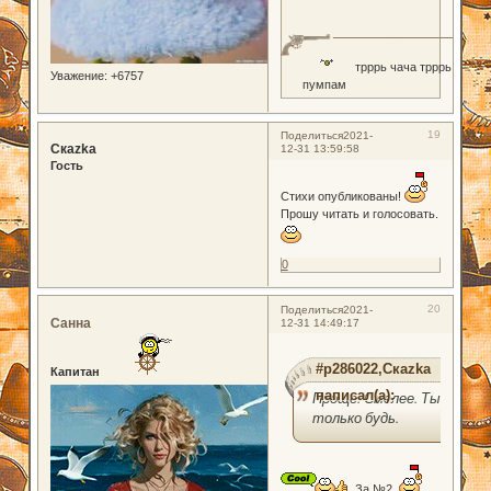
трррь чача трррь
Уважение:
+6757
пумпам
19
Поделиться
2021-
Скаzka
12-31 13:59:58
Гость
Стихи опубликованы!
Прошу читать и голосовать.
0
20
Поделиться
2021-
Санна
12-31 14:49:17
#p286022,Скаzka
Капитан
написал(а):
Проще. Смелее. Ты
только будь.
За №2