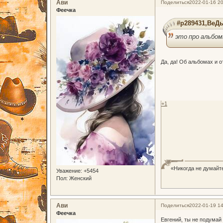
Ави
Поделиться
2022-01-16 20
Феечка
#p289431,ВеДь
это про альбо
Да, да! Об альбомах и 
+1
«Никогда не думайте
Уважение:
+5454
Пол:
Женский
Ави
Поделиться
2022-01-19 14
Феечка
Евгений, ты не подумай 