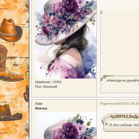
0
«Никогда не думайте
Уважение:
+5454
Пол:
Женский
Ави
Поделиться
2022-01-20 10
Феечка
#p289763,ВеДь
А то сейчас по