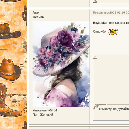
+5
Ави
Поделиться
2022-01-16 20
Феечка
ВеДьМак
, вот так как 
Спасибо!
+1
«Никогда не думайте
Уважение:
+5454
Пол:
Женский