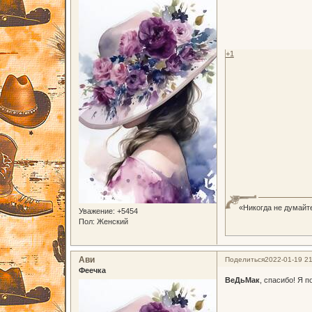
+1
«Никогда не думайте
Уважение:
+5454
Пол:
Женский
Ави
Поделиться
2022-01-19 21
Феечка
ВеДьМак
, спасибо! Я п