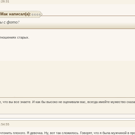
:26:31
Мак написал(а):
мы с фото?
отношениях старых.
, что вы все знаете. И как бы высоко не оценивали вас, всегда имейте мужество сказа
:54:55
чтонить плохого. Я девочка. Ну, вот так сложилось. Говорят, что я была мужчиной в пр