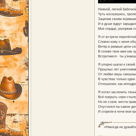
Нежной, легкой бабочко
Чуть коснувшись, проле
Зацепив своим игривым
И в душе вдруг зарыдал
Мое сердце, разорвав с
Я от встречи перелётно
Словно кожу с меня об
Ветер в ржавые цепи ск
В голове твое имя как 
Встретимся - ты узнаеш
Я упорно шагал к своей
Прошлых лет уничтожив
От любви лишь смешны
В чувствах только одни
Отношения, как ипподр
Я хотел заслонить тень
Всё покрыть серо-стыл
Но не стала мечта прав
Опустился на самое до
И сгорели в ночи мои к
«Никогда не думайте