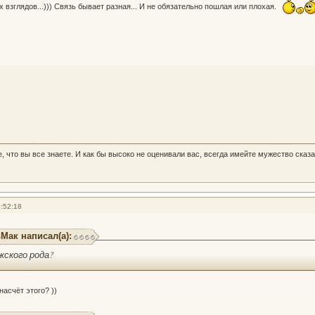
взглядов...))) Связь бывает разная... И не обязательно пошлая или плохая.
, что вы все знаете. И как бы высоко не оценивали вас, всегда имейте мужество сказа
:52:18
Мак написал(а):
жского рода?
насчёт этого? ))