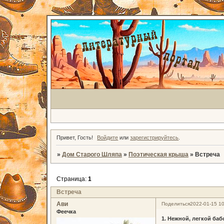
Привет, Гость!
Войдите
или
зарегистрируйтесь
.
»
Дом Старого Шляпа
»
Поэтическая крыша
»
Встреча
Страница:
1
Встреча
Ави
Поделиться
2022-01-15 10
Феечка
1. Нежной, легкой баб