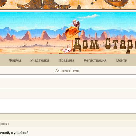
Форум
Участники
Правила
Регистрация
Войти
Активные темы
:55:17
очкой, с улыбкой