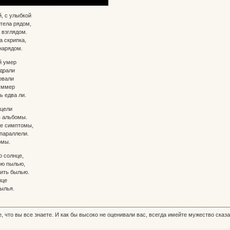
й, с улыбкой
тела рядом,
 взглядом.
а скрипка,
нарядом.
й умер
одрали
овали
зуммер
ь едва ли.
 цели
 альбомы.
е симптомы,
 параллели.
омы.
ю солнце,
ою пылью,
ить былью.
нце
рылья.
, что вы все знаете. И как бы высоко не оценивали вас, всегда имейте мужество сказа