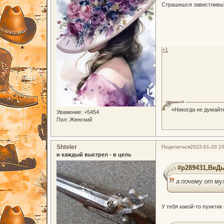
Страшишся завистливых 
+1
«Никогда не думайте
Уважение:
+5454
Пол:
Женский
Shteler
Поделиться
2022-01-20 10
и каждый выстрел - в цель
#p289431,ВеДь
а почему от му
У тебя какой-то пунктик 