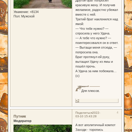
Другой брат попросил
красивую жену. И получив
желаемое, радостно убежал
Уважение:
+8134
вместе с ней.
Пол:
Мужской
Третий брат наклонился над
ямой:
— Что тебе нужно? —
спросила у него Удача.
— А тебе что нужно? —
поинтересовался он в ответ.
— Вытащи меня отсюда, —
попросила она.
Брат протянул ей руку,
вытащил Удачу из ямы и
пошёл прочь.
А Удача за ним побежала…
(с)
Для плюсов.
+2
4
Поделиться
2022-
Путник
03-10 15:43:28
Модератор
А вот аполитичный компот
Заходи - торопись