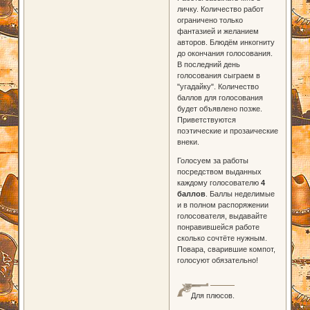
личку. Количество работ
ограничено только
фантазией и желанием
авторов. Блюдём инкогниту
до окончания голосования.
В последний день
голосования сыграем в
"угадайку". Количество
баллов для голосования
будет объявлено позже.
Приветствуются
поэтические и прозаические
внеки.
Голосуем за работы
посредством выданных
каждому голосователю
4
баллов
. Баллы неделимые
и в полном распоряжении
голосователя, выдавайте
понравившейся работе
сколько сочтёте нужным.
Повара, сварившие компот,
голосуют обязательно!
Для плюсов.