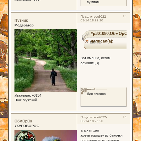
пумпам
15
Поделиться
2022-
Путник
03-14 18:22:20
Модератор
#p301080,ОбмОрОк
написал(а):
ааааа
Вот именно, бегом
сочинять)))
0
Для плюсов.
Уважение:
+8134
Пол:
Мужской
16
Поделиться
2022-
ОбмОрОк
03-14 18:26:20
УКУРОБОРОС
ага хап хап
жреть горошек из баночки
погодииии пузо зеленое