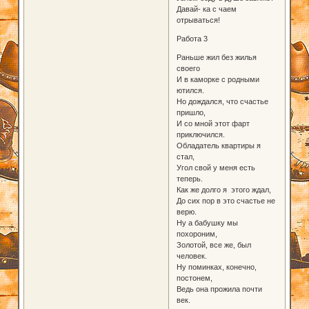
Давай- ка с чаем
отрываться!
Работа 3
Раньше жил без жилья
своего
И в каморке с родными
ютился.
Но дождался, что счастье
пришло,
И со мной этот фарт
приключился.
Обладатель квартиры я
стал,
Угол свой у меня есть
теперь.
Как же долго я этого ждал,
До сих пор в это счастье не
верю.
Ну а бабушку мы
похороним,
Золотой, все же, был
человек.
Ну поминках, конечно,
постонем,
Ведь она прожила почти
век.