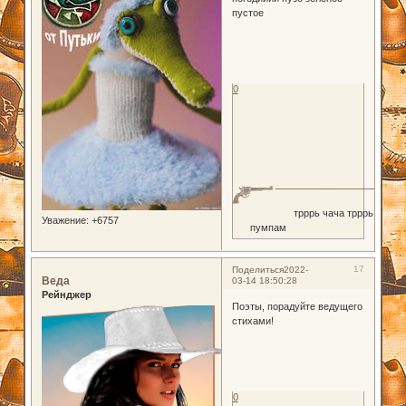
пустое
0
трррь чача трррь
Уважение:
+6757
пумпам
17
Поделиться
2022-
Веда
03-14 18:50:28
Рейнджер
Поэты, порадуйте ведущего
стихами!
0