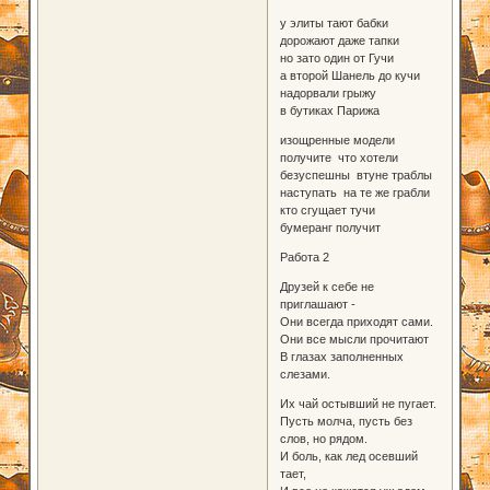
у элиты тают бабки
дорожают даже тапки
но зато один от Гучи
а второй Шанель до кучи
надорвали грыжу
в бутиках Парижа
изощренные модели
получите что хотели
безуспешны втуне траблы
наступать на те же грабли
кто сгущает тучи
бумеранг получит
Работа 2
Друзей к себе не
приглашают -
Они всегда приходят сами.
Они все мысли прочитают
В глазах заполненных
слезами.
Их чай остывший не пугает.
Пусть молча, пусть без
слов, но рядом.
И боль, как лед осевший
тает,