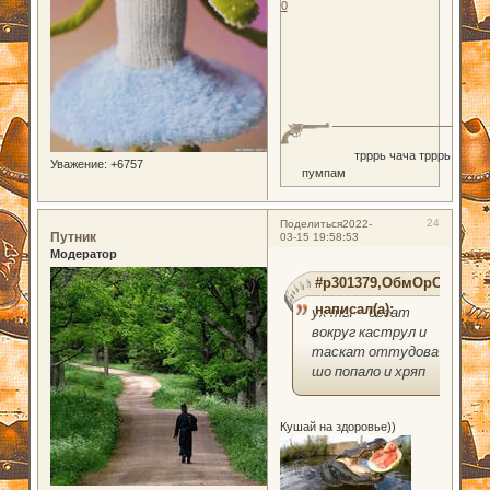
0
трррь чача трррь
Уважение:
+6757
пумпам
24
Поделиться
2022-
Путник
03-15 19:58:53
Модератор
#p301379,ОбмОрОк
написал(а):
ух ты бегат
вокруг каструл и
таскат оттудова а
шо попало и хряп
Кушай на здоровье))