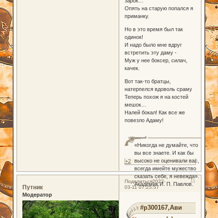
зарок…
Опять на старую попался я
приманку.
Но в это время был так
одинок!
И надо было мне вдруг
встретить эту даму -
Муж у нее боксер, силач,
качек.
Вот так-то братцы,
натерпелся вдоволь сраму
Теперь похож я на костей
мешок…
Налей бокал! Как все же
повезло Адаму!
«Никогда не думайте, что
вы все знаете. И как бы
высоко не оценивали вас,
+2
всегда имейте мужество
сказать себе, я невежда».
11
Поделиться
2022-
Академик И. П. Павлов.
Путник
03-11 07:25:57
Модератор
#p300167,Ави