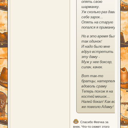
опять свою
шарманку.
Уж сколько раз давал
себе зарок…
Опять на старую
попался я приманку.
Но в это время был
так одинок!
И надо было мне
вдруг встретить
эту даму -
Муж у нее боксер,
силач, качек.
Вот так-то
братцы, натерпелся
вдоволь сраму
Теперь похож я на
костей мешок…
Налей бокал! Как все
же повезло Адаму!
Спасибо Феечка за
внек. Что-то сюжет этого