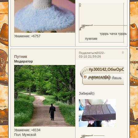
0
трррь чача трррь
Уважение:
+6757
пумпам
8
Поделиться
2022-
Путник
03-10 21:55:26
Модератор
#p300142,ОбмОрОк
написал(а):
а фоколадку дашь
Забирай))
Уважение:
+8134
Пол:
Мужской