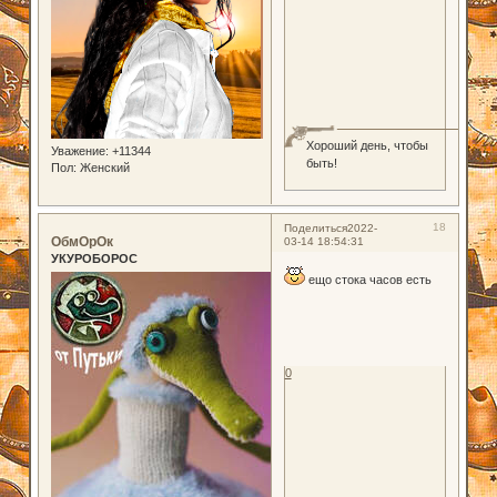
Хороший день, чтобы
Уважение:
+11344
быть!
Пол:
Женский
18
Поделиться
2022-
ОбмОрОк
03-14 18:54:31
УКУРОБОРОС
ещо стока часов есть
0