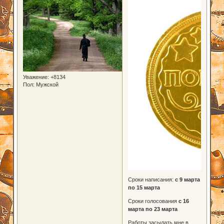
Уважение:
+8134
Пол:
Мужской
Сроки написания:
с 9 марта
по 15 марта
Сроки голосования
с 16
марта по 23 марта
Работы засылать мне в