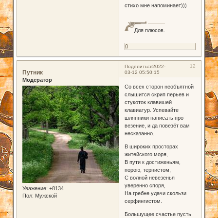
стихо мне напоминает)))
Для плюсов.
0
12
Поделиться
2022-
Путник
03-12 05:50:15
Модератор
Со всех сторон необъятной
слышится скрип перьев и
стукоток клавишей
клавиатур. Успевайте
шляпники написать про
везение, и да повезёт вам
несказанно.
В широких просторах
житейского моря,
В пути к достиженьям,
порою, тернистом,
С волной невезенья
уверенно споря,
Уважение:
+8134
На гребне удачи скользи
Пол:
Мужской
серфингистом.
Большущее счастье пусть