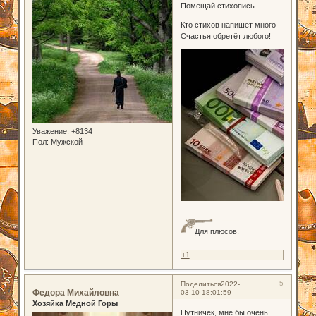
Помещай стихопись
Кто стихов напишет много
Счастья обретёт любого!
Уважение:
+8134
Пол:
Мужской
Для плюсов.
+1
5
Поделиться
2022-
Федора Михайловна
03-10 18:01:59
Хозяйка Медной Горы
Путничек, мне бы очень