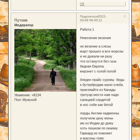
+5
2
Поделиться
2022-
Путник
03-09 06:45:11
Модератор
Работа 1
Невезение везения
не везение а слезы
март прошел а все морозы
и не думали ни разу
что останутся без газа
бедная Европа
мерзнет с голой попой
бледен прайс суровы беды
к бутербродам мало хлеба
приезжайте из Канады
тротуар мести нам надо
Уважение:
+8134
Пол:
Мужской
санкцией сердитой
в нос себе как битой
лорды Англии надменны
получили цену мены
им из Индии до дому
хоть пешком по окаему
Гарвард не поможет
и масоны тоже