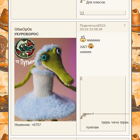
Для плюсов.
+1
9
Поделиться
2022-
ОбмОрОк
03-10 22:08:36
УКУРОБОРОС
ааааааа
ХАП
няяяяя
0
трррь чача трррь
Уважение:
+6757
пумпам