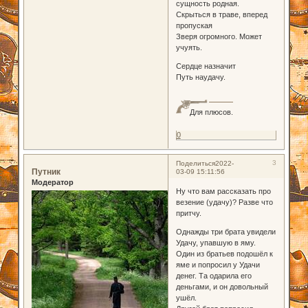
сущность родная.
Скрыться в траве, вперед
пропуская
Зверя огромного. Может
учуять.
Сердце назначит
Путь наудачу.
Для плюсов.
0
3
Поделиться
2022-
Путник
03-09 15:11:56
Модератор
Ну что вам рассказать про
везение (удачу)? Разве что
притчу.
Однажды три брата увидели
Удачу, упавшую в яму.
Один из братьев подошёл к
яме и попросил у Удачи
денег. Та одарила его
деньгами, и он довольный
ушёл.