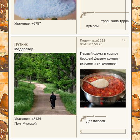
трррь чача трррь
Уважение:
+6757
пумпам
19
Поделиться
2022-
Путник
03-15 07:50:26
Модератор
Первый фрукт в компот
брошен! Делаем компот
вкуснее и витаминнее!
Уважение:
+8134
Для плюсов.
Пол:
Мужской
0