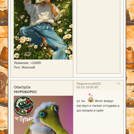
Уважение:
+10685
Пол:
Женский
23
Поделиться
2022-
ОбмОрОк
03-15 18:05:45
УКУРОБОРОС
ух ты
бегат вокруг
каструл и таскат оттудова а
шо попало и хряп