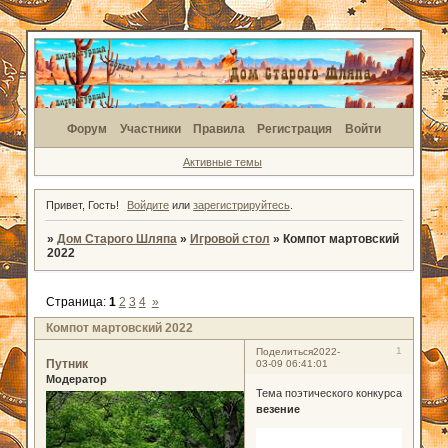
Форум
Участники
Правила
Регистрация
Войти
Активные темы
Привет, Гость!
Войдите
или
зарегистрируйтесь
.
»
Дом Старого Шляпа
»
Игровой стол
»
Компот мартовский
2022
Страница:
1
2
3
4
»
Компот мартовский 2022
1
Поделиться
2022-
Путник
03-09 06:41:01
Модератор
Тема поэтического конкурса
везение