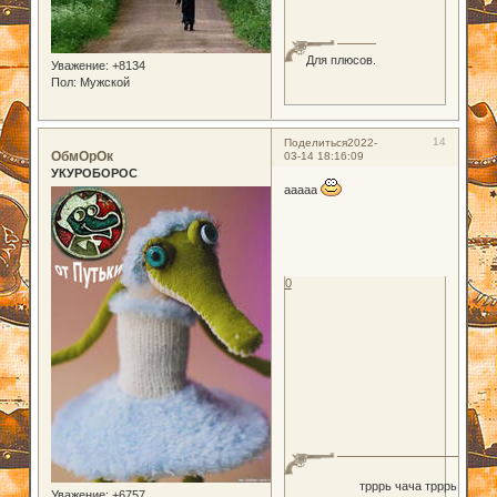
Для плюсов.
Уважение:
+8134
Пол:
Мужской
14
Поделиться
2022-
ОбмОрОк
03-14 18:16:09
УКУРОБОРОС
ааааа
0
трррь чача трррь
Уважение:
+6757