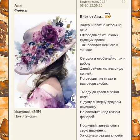
10
Поделиться
2022-
Ави
03-10 22:59:29
Феечка
Внек от Ави
...
Задерни плотно шторы на
окне
Отгородимся от ночных,
гудящих пробок
Так, посидим немного в
тишине.
Сегодня я необычайно тих и
робок.
Давай сейчас напьемся до
соплей,
Поговорим, не ставя в
разговоре скобок.
Ты яду до краев в бокал
налей,
Я душу выверну тулупом
наизнанку.
Уважение:
+5454
Не сосчитать под глазом
Пол:
Женский
фонарей.
Послушай, заведу опять
свою шарманку.
Уж сколько раз давал себе