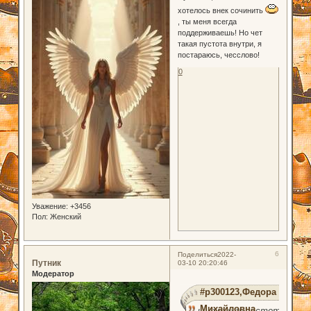
хотелось внек сочинить
, ты меня всегда
поддерживаешь! Но чет
такая пустота внутри, я
постараюсь, чесслово!
0
Уважение:
+3456
Пол:
Женский
6
Поделиться
2022-
Путник
03-10 20:20:46
Модератор
#p300123,Федора
Михайловна
чет такая пустота