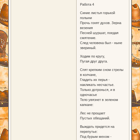
Работа 4
Синие листья горькой
полыни
Прочь гонят духов. Зерна
везения
Песней шуршат, поедая
смятение.
След человека был - ныне
звериный.
Ходим по кругу,
Пугая друг друга.
Спят крепким сном стрелы
в колчане,
Гладить их перья -
накликать несчастье.
Только дотронься, и в
одночасье
Тело увязнет в зеленом
капкане:
Лес не прощает
Пустых обещаний.
Выждать придется на
перепутье:
Под бурым мехом -