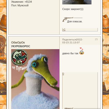
Уважение:
+8134
Пол:
Мужской
Скоро закроют)))
Для плюсов.
+1
25
Поделиться
2022-
ОбмОрОк
03-15 21:13:07
УКУРОБОРОС
давно бы так
0