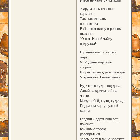
И все не кажется уж адом
У друга есть платок в
кармане,
Там завалялась
печенюшка.
Взболтнет слезу в резном
стакане:
"О нет! Налей чайку,
подружка!
Горяченького, с пылу с
жару,
Чтоб душу мертвую
согрело.
И прекращай здесь Ниагару
Устраивать. Велико дело!
Ну, что-то худо, неудача,
Давай разделим всё на
части
Межу собой, шутя, судача,
Подкинем карту нужной
масти.
Глядишь, вдруг повезёт,
покажет,
Как нам с тобою
разобраться.
Узлом беду в душе завяжет