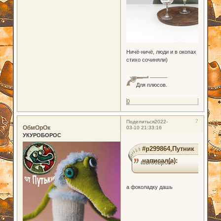
Ничё-ничё, люди и в окопах
стихо сочиняли)
Для плюсов.
0
7
Поделиться
2022-
ОбмОрОк
03-10 21:33:16
УКУРОБОРОС
#p299864,Путник
написал(а):
шыдевров!
а фоколадку дашь