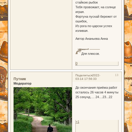
стайкою рыбок
Тебя провожает, на солнце
играя.
Фортуна пускай бережет от
ошибок,
Из рога по-царски успех
изливая.
Автор Ананьева Анна
Для плюсов.
0
13
Поделиться
2022-
Путник
03-14 17:56:33
Модератор
До окончания приёма работ
осталось 26 часов 4 минуты
25 секунд..... 24....23...22
+1