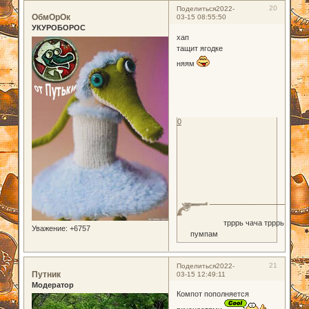
20
Поделиться
2022-
ОбмОрОк
03-15 08:55:50
УКУРОБОРОС
хап
тащит ягодке
няям
0
трррь чача трррь
Уважение:
+6757
пумпам
21
Поделиться
2022-
Путник
03-15 12:49:11
Модератор
Компот пополняется