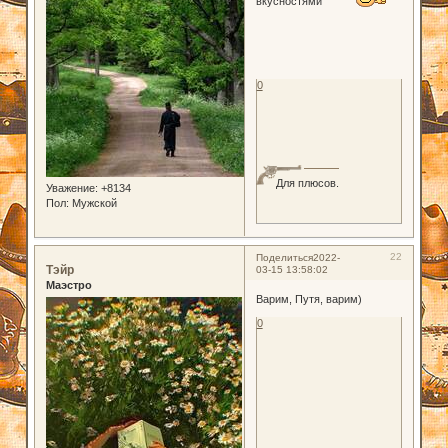
вкусностями
0
Для плюсов.
Уважение:
+8134
Пол:
Мужской
22
Поделиться
2022-
Тэйр
03-15 13:58:02
Маэстро
Варим, Путя, варим)
0