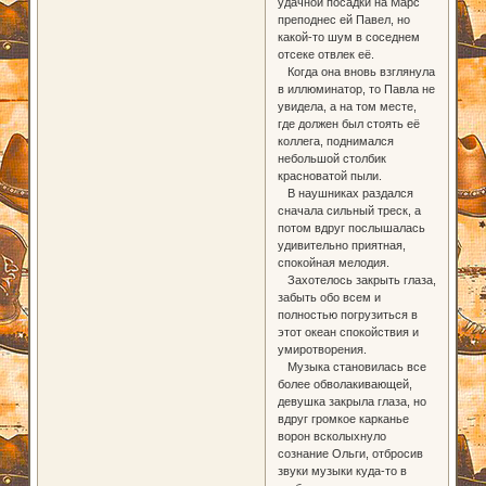
удачной посадки на Марс
преподнес ей Павел, но
какой-то шум в соседнем
отсеке отвлек её.
Когда она вновь взглянула
в иллюминатор, то Павла не
увидела, а на том месте,
где должен был стоять её
коллега, поднимался
небольшой столбик
красноватой пыли.
В наушниках раздался
сначала сильный треск, а
потом вдруг послышалась
удивительно приятная,
спокойная мелодия.
Захотелось закрыть глаза,
забыть обо всем и
полностью погрузиться в
этот океан спокойствия и
умиротворения.
Музыка становилась все
более обволакивающей,
девушка закрыла глаза, но
вдруг громкое карканье
ворон всколыхнуло
сознание Ольги, отбросив
звуки музыки куда-то в