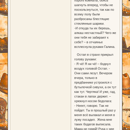
пороге комнаты, боясь
шагнуть вперед, чтобы не
поскользнуться, так как по
всему полу были
разбросаны блестящие
стеклянные шарики.
-И откуда ты их берешь,
алкаш несчастный? Чего же
они тебя не забирают к
себе? – в отчаянье
всплеснула руками Галина.
Остап в страхе прикрыл
голову руками:
- Я чё! Я ни чё! – боднул
воздух головой Остап. -
Они сами лезут. Вечером
вчера, только в
предбаннике устроился с
бутылочкой сивухи, а он тут
как тут. Чертяка! И уже, гад,
стакан в лапах держит. –
хрюкнул носом бедолага:
- Нееет, говорю. Так не
пойдет. Ты в прошлый раз у
меня всё вылакал и меня в
лужу посадил. Жена мне
таких бодагов выписала.
Мама не горюй! Рука у нее