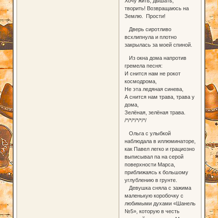
Хочу жить, дышать,
творить! Возвращаюсь на
Землю. Прости!
Дверь сиротливо
всхлипнула и плотно
закрылась за моей спиной.
Из окна дома напротив
гремела песня:
И снится нам не рокот
космодрома,
Не эта ледяная синева,
А снится нам трава, трава y
дома,
Зелёная, зелёная трава.
/*/*/*/*/*/*/
Ольга с улыбкой
наблюдала в иллюминаторе,
как Павел легко и грациозно
выписывал па на серой
поверхности Марса,
приближаясь к большому
углублению в грунте.
Девушка сняла с зажима
маленькую коробочку с
любимыми духами «Шанель
№5», которую в честь