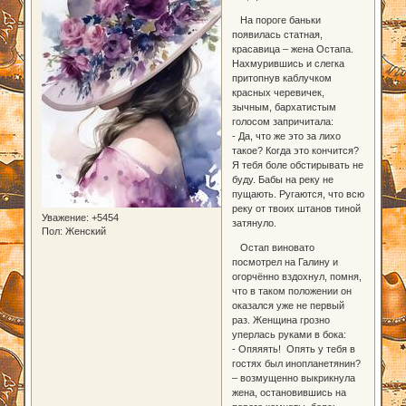
На пороге баньки
появилась статная,
красавица – жена Остапа.
Нахмурившись и слегка
притопнув каблучком
красных черевичек,
зычным, бархатистым
голосом запричитала:
- Да, что же это за лихо
такое? Когда это кончится?
Я тебя боле обстирывать не
буду. Бабы на реку не
пущають. Ругаются, что всю
реку от твоих штанов тиной
Уважение:
+5454
затянуло.
Пол:
Женский
Остап виновато
посмотрел на Галину и
огорчённо вздохнул, помня,
что в таком положении он
оказался уже не первый
раз. Женщина грозно
уперлась руками в бока:
- Опяяять! Опять у тебя в
гостях был инопланетянин?
– возмущенно выкрикнула
жена, остановившись на