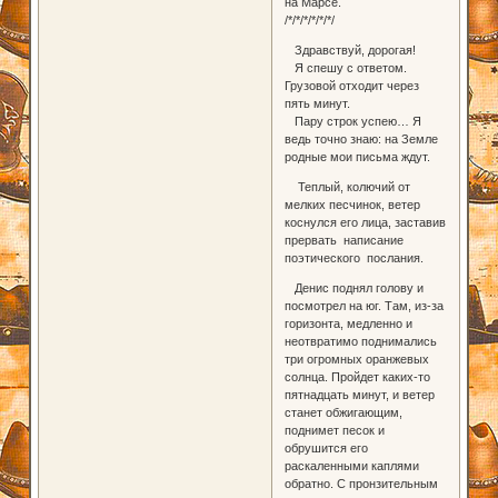
на Марсе.
/*/*/*/*/*/*/
Здравствуй, дорогая!
Я спешу с ответом.
Грузовой отходит через
пять минут.
Пару строк успею… Я
ведь точно знаю: на Земле
родные мои письма ждут.
Теплый, колючий от
мелких песчинок, ветер
коснулся его лица, заставив
прервать написание
поэтического послания.
Денис поднял голову и
посмотрел на юг. Там, из-за
горизонта, медленно и
неотвратимо поднимались
три огромных оранжевых
солнца. Пройдет каких-то
пятнадцать минут, и ветер
станет обжигающим,
поднимет песок и
обрушится его
раскаленными каплями
обратно. С пронзительным