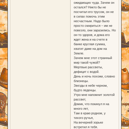
ожидающих чуда. Зачем он
остался? Никто бы не
посчитал его трусом, он не
в силах помочь этим
несчастным. Надо было
просто смириться – им не
повезло, они заразились. Но
он-то здоров, и дома его
ждет жена и на счете в
банке круглая сумма,
хватит даже на дом на
Земле.
Зачем мне этот странный
мир такой чужой?
Мертвые рассветы,
дефицит с водой.
День и ночь похожи, словно
близнецы.
Звезды в небе черном,
будто леденцы.
Утро мне напомнит золотой
рассвет,
Домик, что покинул я на
много лет,
Там в краю родном, у
тихого ручья,
На вечерней зорьке
встретил я тебя.