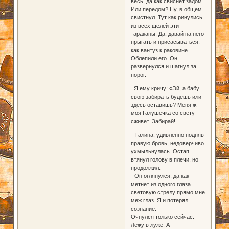
весь, да как свиснет задом.
Или передом? Ну, в общем
свистнул. Тут как ринулись
из всех щелей эти
тараканы. Да, давай на него
прыгать и присасываться,
как вантуз к раковине.
Облепили его. Он
развернулся и шагнул за
порог.
Я ему кричу: «Эй, а бабу
свою забирать будешь или
здесь оставишь? Меня ж
моя Галушечка со свету
сживет. Забирай!
Галина, удивленно подняв
правую бровь, недоверчиво
ухмыльнулась. Остап
втянул голову в плечи, но
продолжил:
- Он оглянулся, да как
метнет из одного глаза
световую стрелу прямо мне
меж глаз. Я и потерял
сознание.
Очнулся только сейчас.
Лежу в луже. А