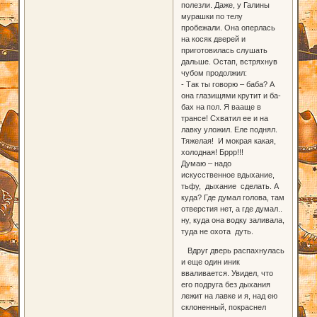
полезли. Даже, у Галины
мурашки по телу
пробежали. Она оперлась
на косяк дверей и
приготовилась слушать
дальше. Остап, встряхнув
чубом продолжил:
- Так ты говорю – баба? А
она глазищями крутит и ба-
бах на пол. Я вааще в
трансе! Схватил ее и на
лавку уложил. Еле поднял.
Тяжелая! И мокрая какая,
холодная! Бррр!!!
Думаю – надо
искусственное вдыхание,
тьфу, дыхание сделать. А
куда? Где думал голова, там
отверстия нет, а где думал..
ну, куда она водку заливала,
туда не охота дуть.
Вдруг дверь распахнулась
и еще один иник
вваливается. Увидел, что
его подруга без дыхания
лежит на лавке и я, над ею
склоненный, покраснел