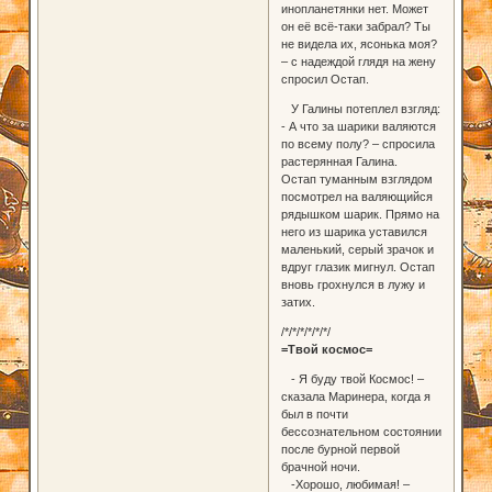
инопланетянки нет. Может
он её всё-таки забрал? Ты
не видела их, ясонька моя?
– с надеждой глядя на жену
спросил Остап.
У Галины потеплел взгляд:
- А что за шарики валяются
по всему полу? – спросила
растерянная Галина.
Остап туманным взглядом
посмотрел на валяющийся
рядышком шарик. Прямо на
него из шарика уставился
маленький, серый зрачок и
вдруг глазик мигнул. Остап
вновь грохнулся в лужу и
затих.
/*/*/*/*/*/*/
=Твой космос=
- Я буду твой Космос! –
сказала Маринера, когда я
был в почти
бессознательном состоянии
после бурной первой
брачной ночи.
-Хорошо, любимая! –