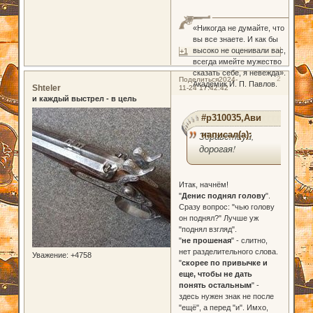
«Никогда не думайте, что
вы все знаете. И как бы
высоко не оценивали вас,
+1
всегда имейте мужество
сказать себе, я невежда».
2
Поделиться
2024-
Академик И. П. Павлов.
Shteler
11-24 17:42:42
и каждый выстрел - в цель
#p310035,Ави
написал(а):
Здравствуй,
дорогая!
Итак, начнём!
"
Денис поднял голову
".
Сразу вопрос: "чью голову
он поднял?" Лучше уж
"поднял взгляд".
"
не прошеная
" - слитно,
нет разделительного слова.
Уважение:
+4758
"
скорее по привычке и
еще, чтобы не дать
понять остальным
" -
здесь нужен знак не после
"ещё", а перед "и". Имхо,