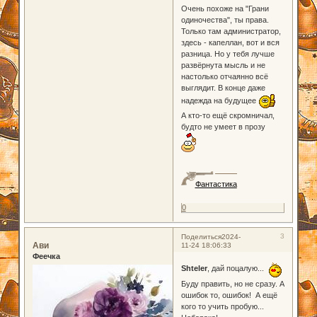
Очень похоже на "Грани
одиночества", ты права.
Только там администратор,
здесь - капеллан, вот и вся
разница. Но у тебя лучше
развёрнута мысль и не
настолько отчаянно всё
выглядит. В конце даже
надежда на будущее
А кто-то ещё скромничал,
будто не умеет в прозу
Фантастика
0
3
Поделиться
2024-
Ави
11-24 18:06:33
Феечка
Shteler
, дай поцалую...
Буду править, но не сразу. А
ошибок то, ошибок! А ещё
кого то учить пробую...