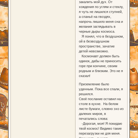
закалить мой дух. От
хождения по углям и стеклу,
я чуть не лишился ступней,
а спаньё на гвоздях,
напрочь лишило меня сна и
желания заглядывать в
черные дыры космоса.
Я понял, что в бездушном,
ой в безвоздушном
пространстве, зачатие
детей невозможно.
Космонавт должен быть
одинок, дабы не приносить
горе при кончине, своим
родным и близким. Это не я
сказал!
Приземление было
удачным. Пока все спали, я
решился.
Своё послание оставил на
столе в кухне. На белом
листе бумаги, словно эхо из
далеких миров, в
печатались слова:
-Дорогая, моя! Я покидаю
твой космос! Видимо такие
перезагрузки не для меня.