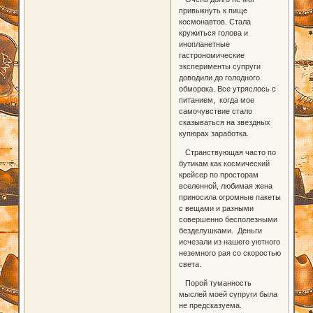
привыкнуть к пище
космонавтов. Стала
кружиться голова и
инопланетные
гастрономические
эксперименты супруги
доводили до голодного
обморока. Все утряслось с
питанием, когда мое
самочувствие стало
сказываться на звездных
купюрах заработка.
Странствующая часто по
бутикам как космический
крейсер по просторам
вселенной, любимая жена
приносила огромные пакеты
с вещами и разными
совершенно бесполезными
безделушками. Деньги
исчезали из нашего уютного
неземного рая со скоростью
света.
Порой туманность
мыслей моей супруги была
не предсказуема.