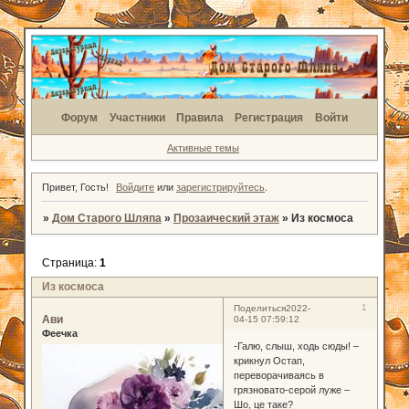
Форум
Участники
Правила
Регистрация
Войти
Активные темы
Привет, Гость!
Войдите
или
зарегистрируйтесь
.
»
Дом Старого Шляпа
»
Прозаический этаж
»
Из космоса
Страница:
1
Из космоса
1
Поделиться
2022-
Ави
04-15 07:59:12
Феечка
-Галю, слыш, ходь сюды! –
крикнул Остап,
переворачиваясь в
грязновато-серой луже –
Шо, це таке?