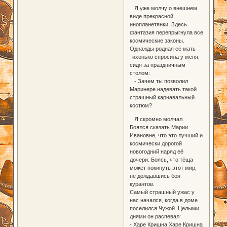
Я уже молчу о внешнем
виде прекрасной
инопланетянки. Здесь
фантазия перепрыгнула все
космические законы.
Однажды родная её мать
тихонько спросила у меня,
сидя за праздничным
столом:
- Зачем ты позволил
Маринере надевать такой
страшный карнавальный
костюм?
Я скромно молчал.
Боялся сказать Марии
Ивановне, что это лучший и
космически дорогой
новогодний наряд её
дочери. Боясь, что тёща
может покинуть этот мир,
не дождавшись боя
курантов.
Самый страшный ужас у
нас начался, когда в доме
поселился Чужой. Целыми
днями он распевал:
- Харе Кришна Харе Кришна