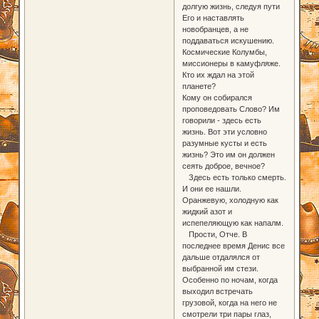
долгую жизнь, следуя пути
Его и наставлять
новобранцев, а не
поддаваться искушению.
Космические Колумбы,
миссионеры в камуфляже.
Кто их ждал на этой
планете?
Кому он собирался
проповедовать Слово? Им
говорили - здесь есть
жизнь. Вот эти условно
разумные кусты и есть
жизнь? Это им он должен
сеять доброе, вечное?
Здесь есть только смерть.
И они ее нашли.
Оранжевую, холодную как
жидкий азот и
испепеляющую как напалм.
Прости, Отче. В
последнее время Денис все
дальше отдалялся от
выбранной им стези.
Особенно по ночам, когда
выходил встречать
грузовой, когда на него не
смотрели три пары глаз,