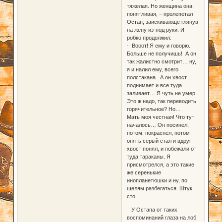
тяжелая. Но женщина она
понятливая, – пролепетал
Остап, заискивающе глянув
на жену из-под руки. И
робко продолжил:
- Вооот! Я ему и говорю.
Больше не получишь! А он
так жалистно смотрит… ну,
я и налил ему, всего
полстакана. А он хвост
поднимает и все туда
заливает… Я чуть не умер.
Это ж надо, так переводить
горячительное? Но…
Мать моя честная! Что тут
началось… Он посинел,
потом, покраснел, потом
опять серый стал и вдруг
хвост понял, и побежали от
туда тараканы. Я
присмотрелся, а это такие
же серенькие
инопланетюшки и ну, по
щелям разбегаться. Штук
сто.
У Остапа от таких
воспоминаний глаза на лоб