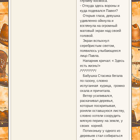
глубину космоса.
- Откуда здесь вороны и
куда подевался Павел?
Открыв глаза, девушка
удивленно ойкнула и
взглянула на огромный
матовый экран над своей
головой.
Экран вспыхнул
серебристым светом,
появилось улыбающееся
лицо Павла.
Напарник кричал: « Здесь
есть жизнь!»
/*/*/*/*/*/*/*/
Бабушка Стасика бегала
по газону, словно
испуганная курица, громко
охала и причитала.
Ветер усиливался,
раскачивал деревья,
которые поскрипывая,
роняли оставшуюся листву,
словно хотели соорудить
мягкую перину на земле, у
своих корней.
Потихоньку у одного из
деревьев стал собираться