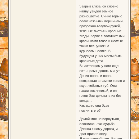
Закрыв глаза, он словно
наяву увидел земное
разноцветие. Синие горы с
белоснежными вершинами,
прозрачно-голубой ручей,
зеленые листья и красные
ягоды. Карие с золотистыми
крапинками глаза и желтые
точки веснушек на
курносом носике. В
будущем у них могли быть
красивые дети.
В настоящем у него еще
есть целых десять минут.
Денис вновь и вновь
воскрешал в памяти тепло и
вкус любимых губ. Они
пахли земляникой, и он
готов был целовать их без
конца…
Как долго она будет
помнить его?
Домой мне не вернуться,
сложилась так судьба,
Длинна к нему дорога, и
долг привел сюда.
Я долго колебался, боялся -