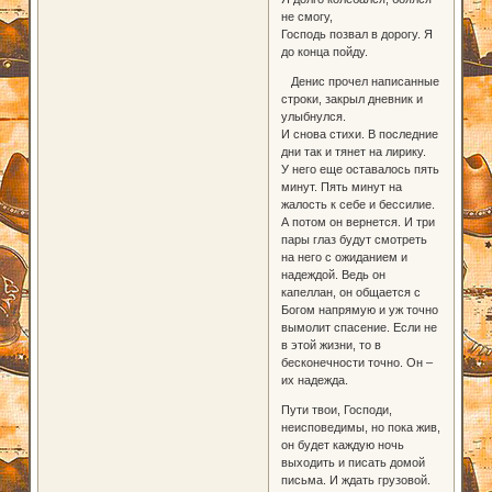
не смогу,
Господь позвал в дорогу. Я
до конца пойду.
Денис прочел написанные
строки, закрыл дневник и
улыбнулся.
И снова стихи. В последние
дни так и тянет на лирику.
У него еще оставалось пять
минут. Пять минут на
жалость к себе и бессилие.
А потом он вернется. И три
пары глаз будут смотреть
на него с ожиданием и
надеждой. Ведь он
капеллан, он общается с
Богом напрямую и уж точно
вымолит спасение. Если не
в этой жизни, то в
бесконечности точно. Он –
их надежда.
Пути твои, Господи,
неисповедимы, но пока жив,
он будет каждую ночь
выходить и писать домой
письма. И ждать грузовой.