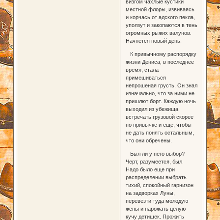
визгом чахлые кустики
местной флоры, извиваясь
и корчась от адского пекла,
уползут и закопаются в тень
огромных рыжих валунов.
Начнется новый день.
К привычному распорядку
жизни Дениса, в последнее
время, стала
примешиваться
непрошеная грусть. Он знал
изначально, что за ними не
пришлют борт. Каждую ночь
выходил из убежища
встречать грузовой скорее
по привычке и еще, чтобы
не дать понять остальным,
что они обречены.
Был ли у него выбор?
Черт, разумеется, был.
Надо было еще при
распределении выбрать
тихий, спокойный гарнизон
на задворках Луны,
перевезти туда молодую
жены и нарожать целую
кучу детишек. Прожить