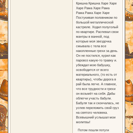
Кришна Кришна Харе Харе
Харе Рама Харе Рама
Рама Рама Харе Харе
Постукивая половником по
большой металлической
кастрюле. Ходил полуголый
по квартире. Распевал свои
мантры в ванной, под
которые моя звездочка
смывала с тела все
накопленные грехи за день.
Он не постился, курил как
паровоз какую-то травку и.
убеждал мою бабушку,
освободится от всего
материального, (то есть от
квартиры), чтобы дорога в
рай была легче. А главное,
что все трудности и грехи
он возьмёт на себя. Дабы
облегчи участь бабули.
Бабуля так и скончалась, не
успев переложить свой груз
на святого человека.
Всевышний услышал мои
молитвы!
Потом пошли потуги