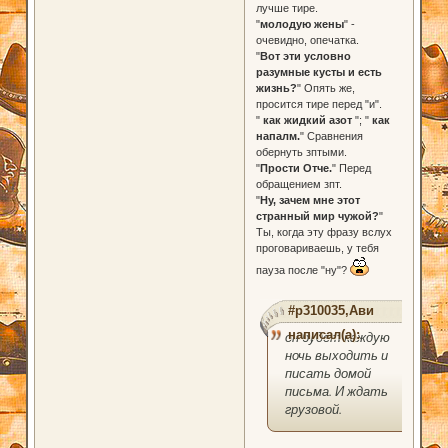
лучше тире.
"
молодую жены
" -
очевидно, опечатка.
"
Вот эти условно
разумные кусты и есть
жизнь?
" Опять же,
просится тире перед "и".
"
как жидкий азот
"; "
как
напалм.
" Сравнения
обернуть зптыми.
"
Прости Отче.
" Перед
обращением зпт.
"
Ну, зачем мне этот
странный мир чужой?
"
Ты, когда эту фразу вслух
проговариваешь, у тебя
пауза после "ну"?
#p310035,Ави
написал(а):
он будет каждую
ночь выходить и
писать домой
письма. И ждать
грузовой.