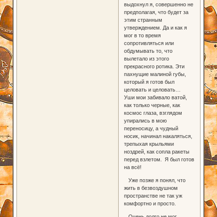
выдохнул я, совершенно не
предполагая, что будет за
этим странным
утверждением. Да и как я
мог в то время
сопротивляться или
обдумывать то, что
вылетало из этого
прекрасного ротика. Эти
пахнущие малиной губы,
который я готов был
целовать и целовать…
Уши мои забивало ватой,
как только черные, как
космос глаза, взглядом
упирались в мою
переносицу, а чудный
носик, начинал накаляться,
трепыхая крыльями
ноздрей, как сопла ракеты
перед взлетом. Я был готов
на всё!
Уже позже я понял, что
жить в безвоздушном
пространстве не так уж
комфортно и просто.
Очень долго не мог