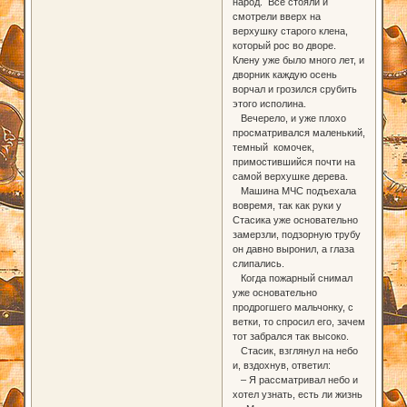
народ. Все стояли и
смотрели вверх на
верхушку старого клена,
который рос во дворе.
Клену уже было много лет, и
дворник каждую осень
ворчал и грозился срубить
этого исполина.
Вечерело, и уже плохо
просматривался маленький,
темный комочек,
примостившийся почти на
самой верхушке дерева.
Машина МЧС подъехала
вовремя, так как руки у
Стасика уже основательно
замерзли, подзорную трубу
он давно выронил, а глаза
слипались.
Когда пожарный снимал
уже основательно
продрогшего мальчонку, с
ветки, то спросил его, зачем
тот забрался так высоко.
Стасик, взглянул на небо
и, вздохнув, ответил:
– Я рассматривал небо и
хотел узнать, есть ли жизнь