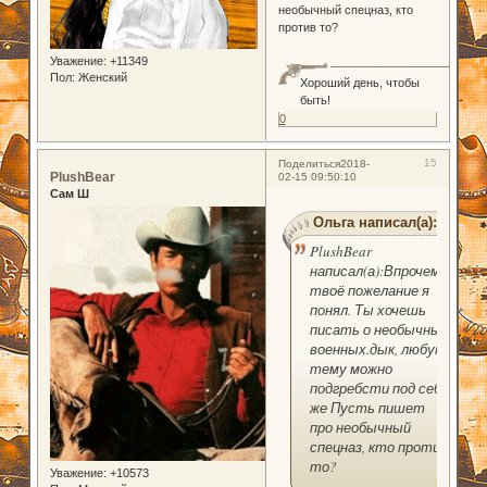
необычный спецназ, кто
против то?
Уважение:
+11349
Пол:
Женский
Хороший день, чтобы
быть!
0
15
Поделиться
2018-
PlushBear
02-15 09:50:10
Сам Ш
Ольга написал(а):
PlushBear
написал(а):Впрочем,
твоё пожелание я
понял. Ты хочешь
писать о необычных
военных.дык, любую
тему можно
подгребсти под себя
же Пусть пишет
про необычный
спецназ, кто против
то?
Уважение:
+10573