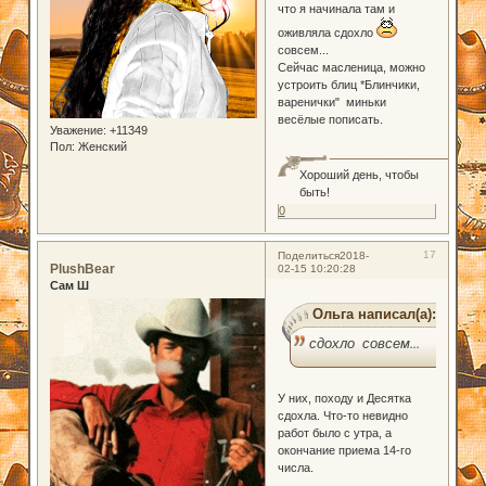
что я начинала там и
оживляла сдохло
совсем...
Сейчас масленица, можно
устроить блиц *Блинчики,
варенички" миньки
весёлые пописать.
Уважение:
+11349
Пол:
Женский
Хороший день, чтобы
быть!
0
17
Поделиться
2018-
PlushBear
02-15 10:20:28
Сам Ш
Ольга написал(а):
сдохло совсем...
У них, походу и Десятка
сдохла. Что-то невидно
работ было с утра, а
окончание приема 14-го
числа.