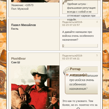
Удобная штука -
Уважение:
+10573
фальшивая репутация:
Пол:
Мужской
всегда с собой и не
оттягивает карман при
ходьбе.
4
Поделиться
2018-
Павел Михайлов
02-15 07:22:57
Гость
А давайте напишем про
войска очень особенного
назначения?
0
5
Поделиться
2018-
PlushBear
02-15 07:44:11
Сам Ш
Ротгар
написал(а):
А давайте напишем
про войска очень
особенного
назначения?
Это как-то узковато. Тем
более, не оч. понятно что за