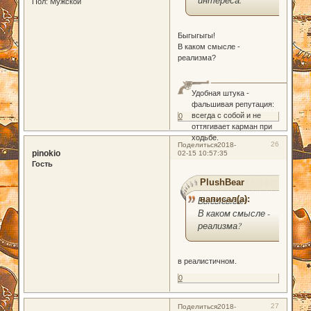
интереса.
Пол:
Мужской
Быгыгыгы!
В каком смысле -
реализма?
Удобная штука -
фальшивая репутация:
всегда с собой и не
0
оттягивает карман при
ходьбе.
26
Поделиться
2018-
pinokio
02-15 10:57:35
Гость
PlushBear
написал(а):
Быгыгыгы!
В каком смысле -
реализма?
в реалистичном.
0
27
Поделиться
2018-