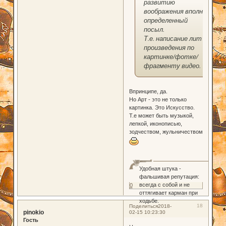
развитию
воображения вполне
определенный
посыл.
Т.е. написание лит
произведения по
картинке/фотке/
фрагменту видео.
Впринципе, да.
Но Арт - это не только
картинка. Это Искусство.
Т.е может быть музыкой,
лепкой, иконописью,
зодчеством, жульничеством
Удобная штука -
фальшивая репутация:
всегда с собой и не
0
оттягивает карман при
ходьбе.
18
Поделиться
2018-
pinokio
02-15 10:23:30
Гость