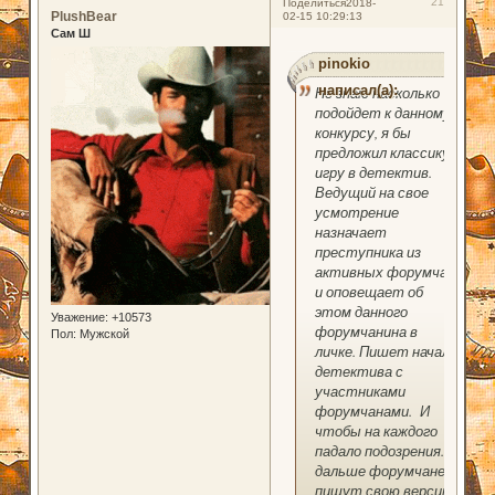
21
Поделиться
2018-
PlushBear
02-15 10:29:13
Сам Ш
pinokio
написал(а):
Не знаю насколько
подойдет к данному
конкурсу, я бы
предложил классику:
игру в детектив.
Ведущий на свое
усмотрение
назначает
преступника из
активных форумчан
и оповещает об
этом данного
Уважение:
+10573
форумчанина в
Пол:
Мужской
личке. Пишет начало
детектива с
участниками
форумчанами. И
чтобы на каждого
падало подозрения. А
дальше форумчане
пишут свою версию