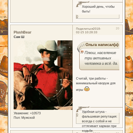
Хороший день, чтобы
быть!
0
20
Поделиться
2018-
PlushBear
02-15 10:28:33
Сам Ш
Ольга написал(а):
Плюш, население
три активных
человека и всё. да.
Считай, три работы -
минимальный кворум для
игры
Удобная штука -
Уважение:
+10573
0
фальшивая репутация:
Пол:
Мужской
всегда с собой и не
оттягивает карман при
ходьбе.