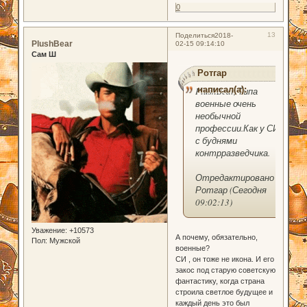
0
13
Поделиться
2018-
PlushBear
02-15 09:14:10
Сам Ш
Ротгар
написал(а):
PlushBear, Типа
военные очень
необычной
профессии.Как у СИ
с буднями
контрразведчика.
Отредактировано
Ротгар (Сегодня
09:02:13)
Уважение:
+10573
А почему, обязательно,
Пол:
Мужской
военные?
СИ , он тоже не икона. И его
закос под старую советскую
фантастику, когда страна
строила светлое будущее и
каждый день это был