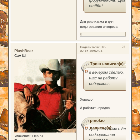
стёба?
Для реализьма и для
подогревания интереса.
0
25
Поделиться
2018-
PlushBear
02-15 10:52:24
Сам Ш
Триш написал(а):
я вечером сделаю.
щас на работу
собираюсь
Хорошо!
А работать вредно.
pinokio
написал(а):
Для реализьма и для
подогревания
Уважение:
+10573