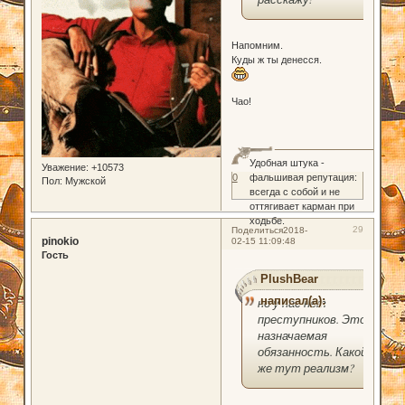
Напомним.
Куды ж ты денесся.
Чао!
Удобная штука -
Уважение:
+10573
фальшивая репутация:
0
Пол:
Мужской
всегда с собой и не
оттягивает карман при
ходьбе.
29
Поделиться
2018-
pinokio
02-15 11:09:48
Гость
PlushBear
написал(а):
но у нас нет
преступников. Это
назначаемая
обязанность. Какой
же тут реализм?