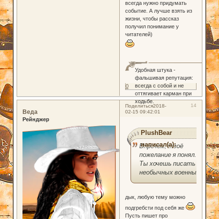
всегда нужно придумать
событие. А лучше взять из
жизни, чтобы рассказ
получил понимание у
читателей)
Удобная штука -
фальшивая репутация:
всегда с собой и не
0
оттягивает карман при
ходьбе.
14
Поделиться
2018-
Веда
02-15 09:42:01
Рейнджер
PlushBear
написал(а):
Впрочем, твоё
пожелание я понял.
Ты хочешь писать о
необычных военных.
дык, любую тему можно
подгребсти под себя же
Пусть пишет про