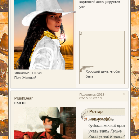
картинкой ассоциируется
уже
0
Хороший день, чтобы
Уважение:
+11349
быть!
Пол:
Женский
8
Поделиться
2018-
PlushBear
02-15 08:02:13
Сам Ш
Ротгар
написал(а):
авторшам не
будешь же всё время
указывать Кухне,
Киндер анд Кирхен!