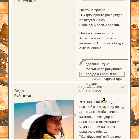
Пол:
Мужской
Никто не против.
Я ж грю, просто рассуждал
об актуальности,
необходимости и вообще.
Пока я услышал, что
Артишок должен быть с
картинкой. Но, может будут
еще мнения?
Удобная штука -
фальшивая репутация:
всегда с собой и не
0
оттягивает карман при
ходьбе.
16
Поделиться
2018-
Веда
02-15 10:05:26
Рейнджер
Я люблю всё
под
настрой и под музыку пишу,
артефакты люблю очень,
картинка тоже здорово -
если она не отпугивает и
удачная. там на фнп я
вводила в обиход
"Калейдоскоп" сейчас все,