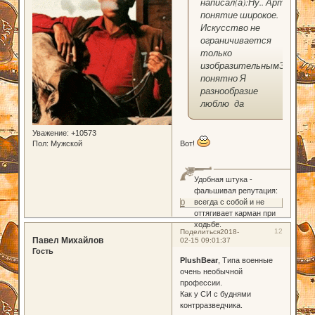
написал(а):Ну.. Арт -
понятие широкое.
Искусство не
ограничивается
только
изобразительнымЭто
понятно Я
разнообразие
люблю да
Уважение:
+10573
Пол:
Мужской
Вот!
Удобная штука -
фальшивая репутация:
всегда с собой и не
0
оттягивает карман при
ходьбе.
12
Поделиться
2018-
Павел Михайлов
02-15 09:01:37
Гость
PlushBear
, Типа военные
очень необычной
профессии.
Как у СИ с буднями
контрразведчика.