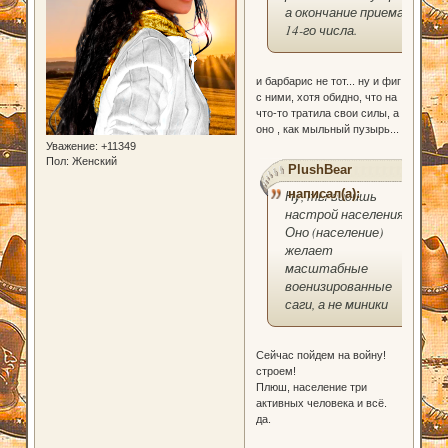
а окончание приема
14-го числа.
и барбарис не тот... ну и фиг
с ними, хотя обидно, что на
что-то тратила свои силы, а
оно , как мыльный пузырь...
Уважение:
+11349
Пол:
Женский
PlushBear
написал(а):
Ну, ты видишь
настрой населения?
Оно (население)
желает
масштабные
военизированные
саги, а не миники
Сейчас пойдем на войну!
строем!
Плюш, население три
активных человека и всё.
да.