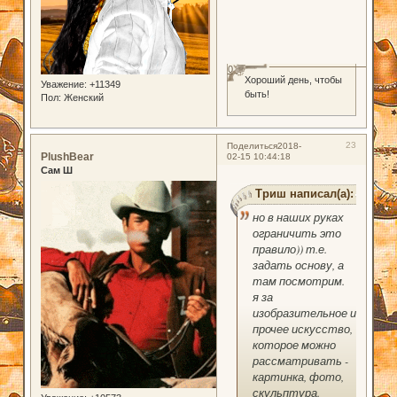
0
Хороший день, чтобы
Уважение:
+11349
быть!
Пол:
Женский
23
Поделиться
2018-
PlushBear
02-15 10:44:18
Сам Ш
Триш написал(а):
но в наших руках
ограничить это
правило)) т.е.
задать основу, а
там посмотрим.
я за
изобразительное и
прочее искусство,
которое можно
рассматривать -
картинка, фото,
скульптура.