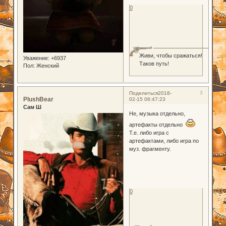
0
Живи, чтобы сражаться!
Уважение:
+6937
Таков путь!
Пол:
Женский
3
Поделиться
2018-
PlushBear
02-15 06:47:23
Сам Ш
Не, музыка отдельно,
артефакты отдельно
Т.е. либо игра с
артефактами, либо игра по
муз. фрагменту.
0