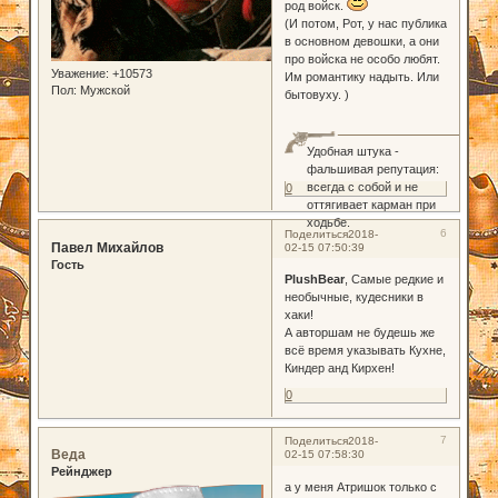
род войск.
(И потом, Рот, у нас публика
в основном девошки, а они
про войска не особо любят.
Уважение:
+10573
Им романтику надыть. Или
Пол:
Мужской
бытовуху. )
Удобная штука -
фальшивая репутация:
всегда с собой и не
0
оттягивает карман при
ходьбе.
6
Поделиться
2018-
Павел Михайлов
02-15 07:50:39
Гость
PlushBear
, Самые редкие и
необычные, кудесники в
хаки!
А авторшам не будешь же
всё время указывать Кухне,
Киндер анд Кирхен!
0
7
Поделиться
2018-
Веда
02-15 07:58:30
Рейнджер
а у меня Атришок только с