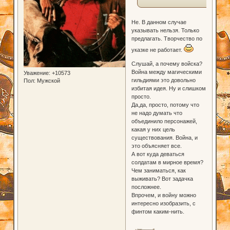
Не. В данном случае
указывать нельзя. Только
предлагать. Творчество по
указке не работает.
Слушай, а почему войска?
Война между магическими
Уважение:
+10573
гильдиями это довольно
Пол:
Мужской
избитая идея. Ну и слишком
просто.
Да,да, просто, потому что
не надо думать что
объединило персонажей,
какая у них цель
существования. Война, и
это объясняет все.
А вот куда деваться
солдатам в мирное время?
Чем заниматься, как
выживать? Вот задачка
посложнее.
Впрочем, и войну можно
интересно изобразить, с
финтом каким-нить.