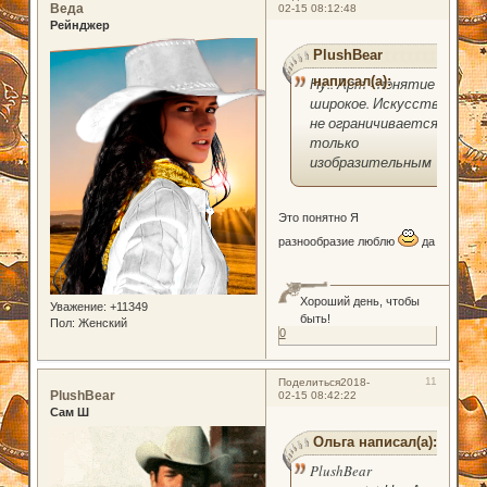
Веда
02-15 08:12:48
Рейнджер
PlushBear
написал(а):
Ну.. Арт - понятие
широкое. Искусство
не ограничивается
только
изобразительным
Это понятно Я
разнообразие люблю
да
Хороший день, чтобы
Уважение:
+11349
быть!
Пол:
Женский
0
11
Поделиться
2018-
PlushBear
02-15 08:42:22
Сам Ш
Ольга написал(а):
PlushBear