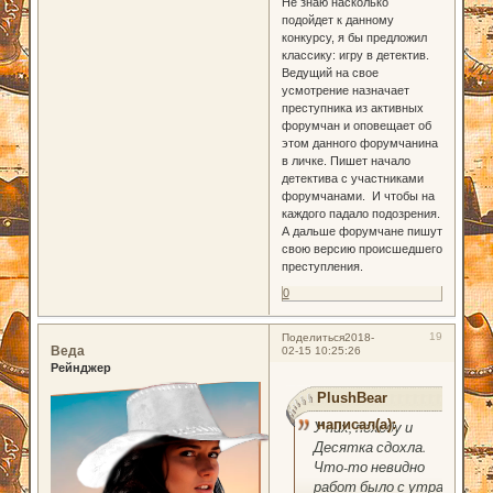
Не знаю насколько
подойдет к данному
конкурсу, я бы предложил
классику: игру в детектив.
Ведущий на свое
усмотрение назначает
преступника из активных
форумчан и оповещает об
этом данного форумчанина
в личке. Пишет начало
детектива с участниками
форумчанами. И чтобы на
каждого падало подозрения.
А дальше форумчане пишут
свою версию происшедшего
преступления.
0
19
Поделиться
2018-
Веда
02-15 10:25:26
Рейнджер
PlushBear
написал(а):
У них, походу и
Десятка сдохла.
Что-то невидно
работ было с утра,