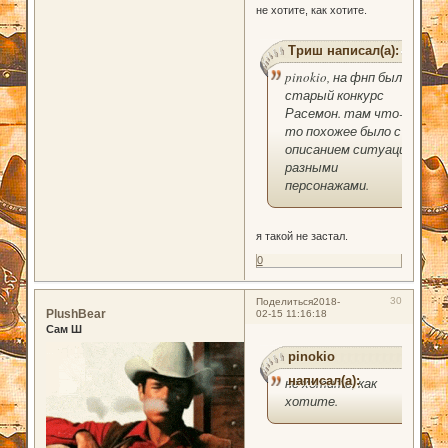
не хотите, как хотите.
Триш написал(а):
pinokio, на фнп был
старый конкурс
Расемон. там что-
то похожее было с
описанием ситуации
разными
персонажами.
я такой не застал.
0
30
Поделиться
2018-
PlushBear
02-15 11:16:18
Сам Ш
pinokio
написал(а):
не хотите, как
хотите.