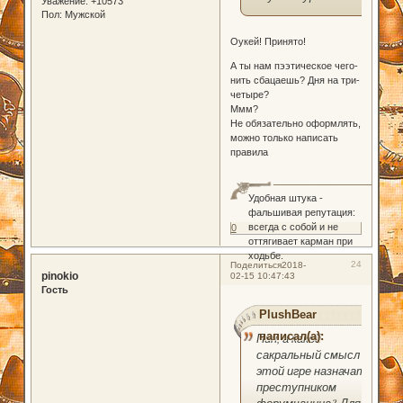
Уважение:
+10573
Пол:
Мужской
Оукей! Принято!
А ты нам пээтическое чего-
нить сбацаешь? Дня на три-
четыре?
Ммм?
Не обязательно оформлять,
можно только написать
правила
Удобная штука -
фальшивая репутация:
всегда с собой и не
0
оттягивает карман при
ходьбе.
24
Поделиться
2018-
pinokio
02-15 10:47:43
Гость
PlushBear
написал(а):
Пин, а какой
сакральный смысл в
этой игре назначать
преступником
форумчанина? Для