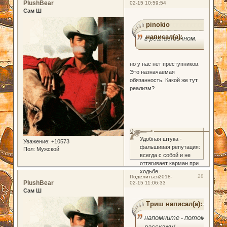
PlushBear
02-15 10:59:54
Сам Ш
pinokio
написал(а):
в реалистичном.
но у нас нет преступников.
Это назначаемая
обязанность. Какой же тут
реализм?
0
Удобная штука -
Уважение:
+10573
фальшивая репутация:
Пол:
Мужской
всегда с собой и не
оттягивает карман при
ходьбе.
28
Поделиться
2018-
PlushBear
02-15 11:06:33
Сам Ш
Триш написал(а):
напомните - потом
расскажу!