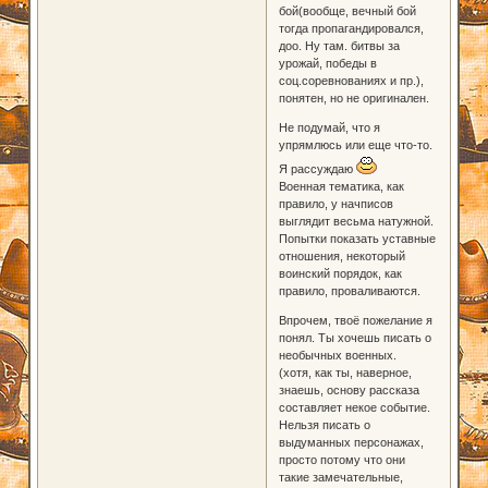
бой(вообще, вечный бой
тогда пропагандировался,
доо. Ну там. битвы за
урожай, победы в
соц.соревнованиях и пр.),
понятен, но не оригинален.
Не подумай, что я
упрямлюсь или еще что-то.
Я рассуждаю
Военная тематика, как
правило, у начписов
выглядит весьма натужной.
Попытки показать уставные
отношения, некоторый
воинский порядок, как
правило, проваливаются.
Впрочем, твоё пожелание я
понял. Ты хочешь писать о
необычных военных.
(хотя, как ты, наверное,
знаешь, основу рассказа
составляет некое событие.
Нельзя писать о
выдуманных персонажах,
просто потому что они
такие замечательные,