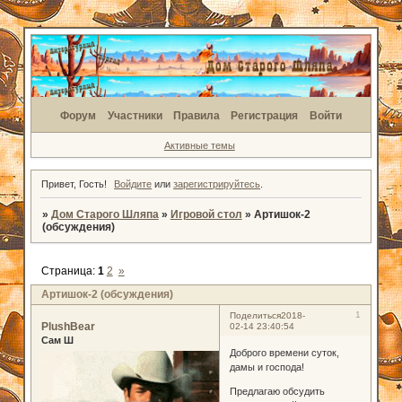
Форум
Участники
Правила
Регистрация
Войти
Активные темы
Привет, Гость!
Войдите
или
зарегистрируйтесь
.
»
Дом Старого Шляпа
»
Игровой стол
»
Артишок-2
(обсуждения)
Страница:
1
2
»
Артишок-2 (обсуждения)
1
Поделиться
2018-
PlushBear
02-14 23:40:54
Сам Ш
Доброго времени суток,
дамы и господа!
Предлагаю обсудить