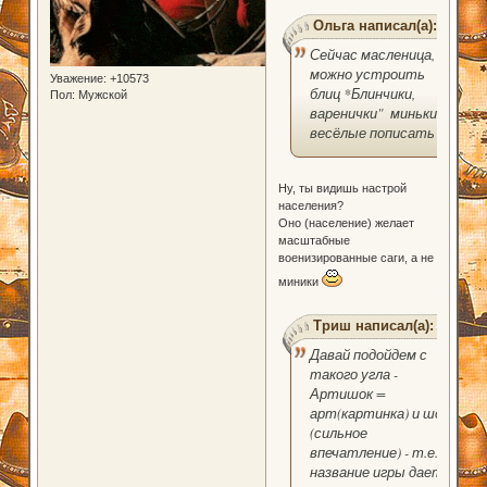
Ольга написал(а):
Сейчас масленица,
можно устроить
Уважение:
+10573
блиц *Блинчики,
Пол:
Мужской
варенички" миньки
весёлые пописать
Ну, ты видишь настрой
населения?
Оно (население) желает
масштабные
военизированные саги, а не
миники
Триш написал(а):
Давай подойдем с
такого угла -
Артишок =
арт(картинка) и шок
(сильное
впечатление) - т.е.
название игры дает