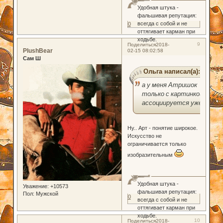
Удобная штука -
фальшивая репутация:
всегда с собой и не
0
оттягивает карман при
ходьбе.
9
Поделиться
2018-
PlushBear
02-15 08:02:58
Сам Ш
Ольга написал(а):
а у меня Атришок
только с картинкой
ассоциируется уже
Ну.. Арт - понятие широкое.
Искусство не
ограничивается только
изобразительным
Удобная штука -
Уважение:
+10573
фальшивая репутация:
Пол:
Мужской
0
всегда с собой и не
оттягивает карман при
ходьбе.
10
Поделиться
2018-