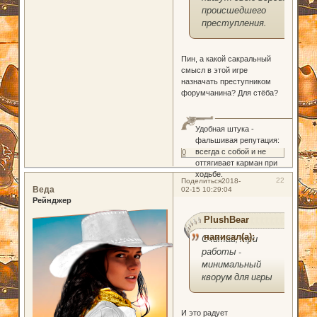
происшедшего
преступления.
Пин, а какой сакральный
смысл в этой игре
назначать преступником
форумчанина? Для стёба?
Удобная штука -
фальшивая репутация:
всегда с собой и не
0
оттягивает карман при
ходьбе.
22
Поделиться
2018-
Веда
02-15 10:29:04
Рейнджер
PlushBear
написал(а):
Считай, три
работы -
минимальный
кворум для игры
И это радует