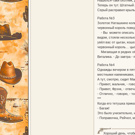
Нашелся-таки охотник, 
Теперь он тут. Штатный
Серый расправил крылья
Работа №3
Золотое Наташкино коль
червонный король поведё
- Вы можете описать пр
видом, стояли нескольк
увёл вас от цыган, кош
червонный король… цыга
Мигающая в редких обла
Виталика. - До завтра -
Работа №4
Однажды вечером в пятн
местными наемниками, ти
А тут, смотрю, сидит Ма
- Привет, мальчик, - го
- Привет, Фрэнк, - отвеч
- Отлично, - говорю, -
***
Когда его тетушка прик
- Багаж!
Это было унизительно, и
- Поправочка, Рейчел, м
Хороший день, чтоб