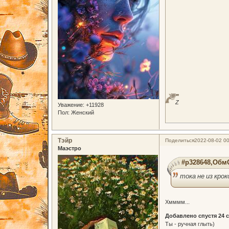
Z
Уважение:
+11928
Пол:
Женский
Тэйр
Поделиться
2022-08-02 00
Маэстро
#p328648,ОбмО
тока не из крок
Хмммм...
Добавлено спустя 24 
Ты - ручная глыть)