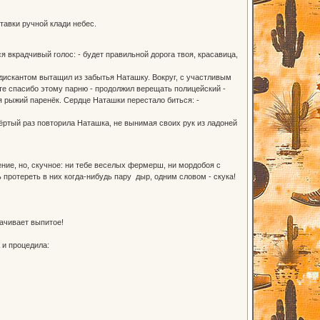
тавки ручной клади небес.
 вкрадчивый голос: - будет правильной дорога твоя, красавица,
дискантом вытащил из забытья Наташку. Вокруг, с участливым
ите спасибо этому парню - продолжил верещать полицейский -
я рыжий паренёк. Сердце Наташки перестало биться: -
ёртый раз повторила Наташка, не вынимая своих рук из ладоней
ние, но, скучное: ни тебе веселых фермерш, ни мордобоя с
 протереть в них когда-нибудь пару дыр, одним словом - скука!
лачивает выпитое!
 и процедила: