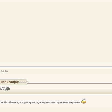
:20:20
 написал(а):
 КЛАДЬ
ешь без багажа, и в ручную кладь нужно впихнуть невпихуемое