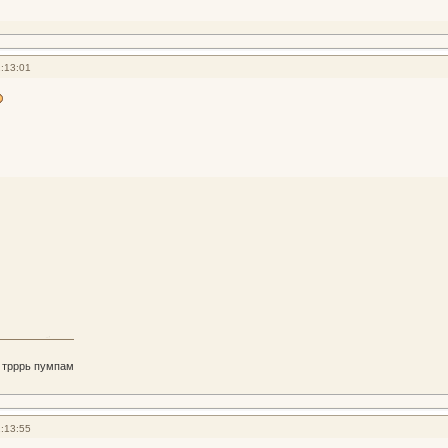
:13:01
 трррь пумпам
:13:55