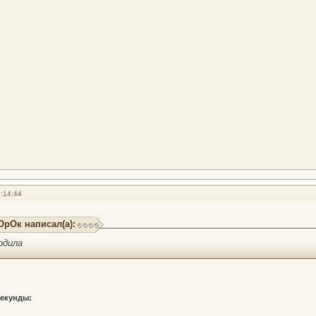
:14:44
рОк написал(а):
одила
секунды: