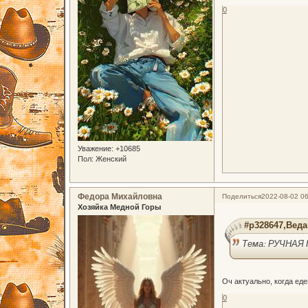
0
Уважение:
+10685
Пол:
Женский
Федора Михайловна
Поделиться
2022-08-02 06
Хозяйка Медной Горы
#p328647,Веда
Тема: РУЧНАЯ
Оч актуально, когда ед
0