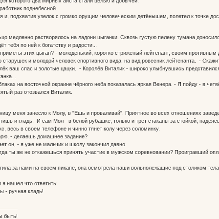
для которого два мирных аиста стали целью и добычей.
 работник поднебесной.
 и, подхватив узелок с громко орущим человеческим детёнышем, полетел к точке дос
цо медленно растворялось на ладони цыганки. Сквозь густую пелену тумана доносился
т тебя по ней к богатству и радости...
иметы этих цыган? - молоденький, коротко стриженый лейтенант, своим противным 
о старушек и молодой человек спортивного вида, на вид ровесник лейтенанта. - Скаж
елёк ваш спас и золотые цацки. - Королёв Виталик - широко улыбнувшись представилс
нка...
ках на восточной окраине чёрного неба показалась яркая Венера. - Я пойду - в четв
 пятый раз отозвался Виталик.
ицу меня занесло к Молу, в "Ешь и проваливай". Приятное во всех отношениях заведе
шь и гладь. И сам Мол - в белой рубашке, только и трет стаканы за стойкой, надеясь
кс, весь в своем телефоне и чинно тянет колу через соломинку.
ворю, - делаешь домашнее задание?
ает он, - я уже не мальчик и школу закончил давно.
 тогда ты же не откажешься принять участие в мужском соревновании? Проигравший оп
атила за нами на своем пикапе, она осмотрела наши вольнолежащие под столиком тела
 я нашел что ответить:
ы - ручная кладь!
ы быть!