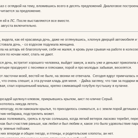
каз с оглядкой на тему, вложившись всего в десять предложений. Диалоговое построе
считается за предложение.
 ей в ЛС. После выставляются все вместе.
6 августа включительно.
, видела, как её красавица дочь, даже не оглянувшись, хлопнув дверцей автомобиля и
товала дочь, - со вздохом подумала женщина.
ла на алтарь её благополучия, себя не жалея, в кровь руки срывая на работе в колхозе.
ноги по ночам ноют, спать не дают.
я дочь, встретит хорошего человека, выйдет замуж, а мать уже и деньжат прикопила на
 четыре празднуют с песнями и плясками, порой и про молодых забывая, веселятся.
т ласточки моей, вестей не было, на звонки не отвечала. Сегодня вдруг примчалас
, что очень спешит, а эта ручная кладь для меня. - Дайка загляну, что там за подарки
ая, спал хорошенький малыш, крепко сжимающий голубую пустышку в кулачке.
 досадой щелкнул клювом, прикрывшись крылом, аист по кличке Серый.
хотелось никуда лететь.
непогоду, если намокали крылья, то приходилось снижаться, а с земли порой детишки
тник-небарака, подстрелить может.
аках полеживать, греясь в лучах солнышка, когда легкий ветерок ласково теребит, пер
 как был счастлив раньше, как любил и был любим и, какое это было удовольствие пар
у земные пейзажи.
 них впереди и общее гнездо, и птенцы, и родительские хлопоты, ан нет.