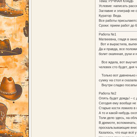
Тема: РУЧНАЯ КЛАДЬ
Условие: написать расс
Заглавие и эпиграф не 
Куратор: Веда.
Все работы присылаются
Сроки: прием работ до 
Работа №1
Матвеевна, гладя в окно
Вот и вырастила, выпес
Да и правда, все положи
болит окаянная, руки и 
Все ждала, вот выучитс
человек сто будет, дня
Только вот давненько о
сумку на стол и сказала
Внутри сладко посапыв
Работа №2
Опять будет дождь! – с
Сегодня ему вообще не 
Старые кости ломило в 
А то и какой-нибудь охо
Толи дело здесь, на обл
В дремоте, вспоминать,
проскальзывающие вниз
Казалось, что еще всё у