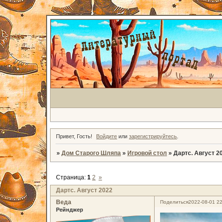
Привет, Гость!
Войдите
или
зарегистрируйтесь
.
»
Дом Старого Шляпа
»
Игровой стол
»
Дартс. Август 2
Страница:
1
2
»
Дартс. Август 2022
Веда
Поделиться
2022-08-01 22
Рейнджер