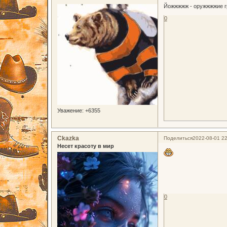
Йожжжжж - оружжжжие 
0
Уважение:
+6355
Ckazka
Поделиться
2022-08-01 22
Несет красоту в мир
0