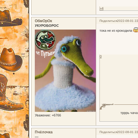
+4
ОбмОрОк
Поделиться
2022-08-01 22
УКУРОБОРОС
тока не из крокодила
0
трррь чача
Уважение:
+6766
Пчёлочка
Поделиться
2022-08-01 22
---