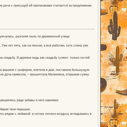
ние речи с присущей ей препинаками считается за предложение.
 умчалась, разгоняя пыль по деревенской улице.
 Уже лет пять, как на пенсии, а всё работаю, хоть спина уже
 свадьбу. В деревне ведь как свадьбу гуляют: только гостей
ь на машине с шофером, влетела в дом, поставила большущую
 мне доча привезла, – прошептала Матвеевна, открывая сумку.
 швырялись ради забавы в него камнями.
ебирая твои перышки.
ить рядом с любимой в потоке теплого воздуха, вглядываясь в