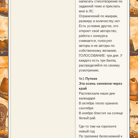
написать стихотворение по
заданной теме и прислать
мне в ЛС.
Ограничений по жанрам,
размеру и количеству нет.
Есть условие другое, кто
откроет своё авторство,
работа с конкурса
снимается, голосуют
авторы и не авторы по
собственному желанию.
ГОЛОСОВАНИЕ: три дня. У
каждого есть три балла,
распределяйте по своему
усмотрению.
№1
Путник
Эта осень синевою через
край
Расплескала наши дни
календаря
В октябре тепло хранило
сентября
В ноябре блестит на солнце
белый рай.
Где-то там на горизонте
новый год
По тропинке белоснежной к