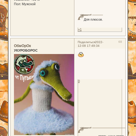
Пол:
Мужской
Для плюсов.
+1
68
Поделиться
2022-
ОбмОрОк
12-08 17:49:34
УКУРОБОРОС
0