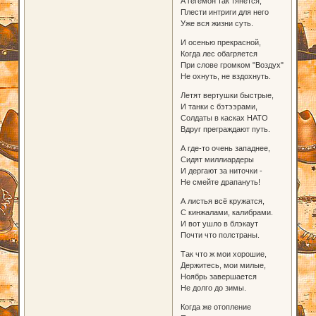
А гегемон так тянется,
Плести интриги для него
Уже вся жизни суть.
И осенью прекрасной,
Когда лес обагряется
При слове громком "Воздух"
Не охнуть, не вздохнуть.
Летят вертушки быстрые,
И танки с бэтээрами,
Солдаты в касках НАТО
Вдруг преграждают путь.
А где-то очень западнее,
Сидят миллиардеры
И дергают за ниточки -
Не смейте драпануть!
А листья всё кружатся,
С кинжалами, калибрами.
И вот ушло в блэкаут
Почти что полстраны.
Так что ж мои хорошие,
Держитесь, мои милые,
Ноябрь завершается
Не долго до зимы.
Когда же отопление