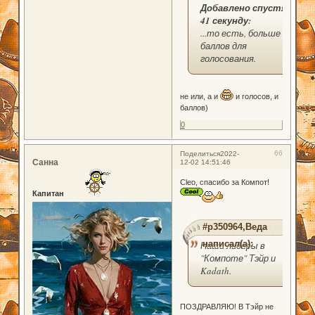
Добавлено спустя
41 секунду:
...то есть, больше
баллов для
голосования.
не или, а и
и голосов, и
баллов)
0
66
Поделиться
2022-
Санна
12-02 14:51:46
Cleo, спасибо за Компот!
Капитан
#p350964,Веда
написал(а):
Наши лидеры в
"Компоте" Тэйр и
Kadath.
ПОЗДРАВЛЯЮ! В Тэйр не