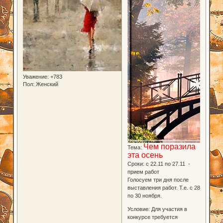
Уважение:
+783
Пол:
Женский
Чем поразила
Тема:
эта осень
Сроки: с 22.11 по 27.11 -
прием работ
Голосуем три дня после
выставления работ. Т.е. с 28
по 30 ноября.
Условие: Для участия в
конкурсе требуется