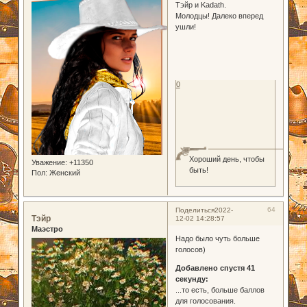
Тэйр и Kadath.
Молодцы! Далеко вперед
ушли!
0
Хороший день, чтобы
Уважение:
+11350
быть!
Пол:
Женский
64
Поделиться
2022-
Тэйр
12-02 14:28:57
Маэстро
Надо было чуть больше
голосов)
Добавлено спустя 41
секунду:
...то есть, больше баллов
для голосования.