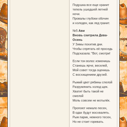
Подушка все еще хранит
тепель ушедшей летней
ночи.
Провалы глубоки обочин
и холоден, как лед гранит.
№5
Ави
Вновь схитрила Дева-
Осень
У Зимы похитив дни.
Чтобы спрятать её проседь
Подсказала: "Вот, смотри!
Если тон волос изменишь
Станешь ярче, веселей,
Мой совет тогда оценишь
С восхищением друзей.
Рыжий цвет рябины спелой
Разрумянить холод щек.
Хватит быть такой не
смелой
Моль совсем не мотылёк.
Пропоют немало песен,
В одах будут восхвалять.
Рыж парик, немного тесен,
Но не стоит горевать.