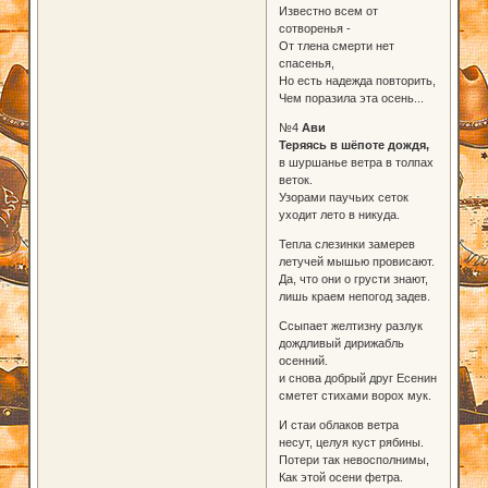
Известно всем от
сотворенья -
От тлена смерти нет
спасенья,
Но есть надежда повторить,
Чем поразила эта осень...
№4
Ави
Теряясь в шёпоте дождя,
в шуршанье ветра в толпах
веток.
Узорами паучьих сеток
уходит лето в никуда.
Тепла слезинки замерев
летучей мышью провисают.
Да, что они о грусти знают,
лишь краем непогод задев.
Ссыпает желтизну разлук
дождливый дирижабль
осенний.
и снова добрый друг Есенин
сметет стихами ворох мук.
И стаи облаков ветра
несут, целуя куст рябины.
Потери так невосполнимы,
Как этой осени фетра.