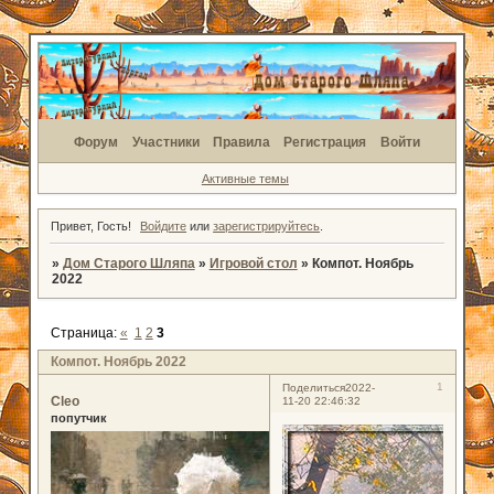
Форум
Участники
Правила
Регистрация
Войти
Активные темы
Привет, Гость!
Войдите
или
зарегистрируйтесь
.
»
Дом Старого Шляпа
»
Игровой стол
»
Компот. Ноябрь
2022
Страница:
«
1
2
3
Компот. Ноябрь 2022
1
Поделиться
2022-
Cleo
11-20 22:46:32
попутчик