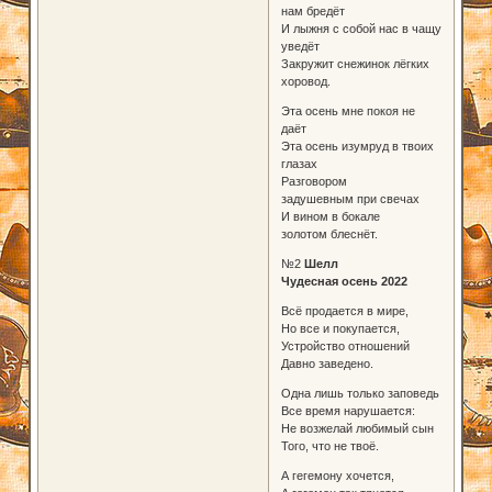
нам бредёт
И лыжня с собой нас в чащу
уведёт
Закружит снежинок лёгких
хоровод.
Эта осень мне покоя не
даёт
Эта осень изумруд в твоих
глазах
Разговором
задушевным при свечах
И вином в бокале
золотом блеснёт.
№2
Шелл
Чудесная осень 2022
Всё продается в мире,
Но все и покупается,
Устройство отношений
Давно заведено.
Одна лишь только заповедь
Все время нарушается:
Не возжелай любимый сын
Того, что не твоё.
А гегемону хочется,