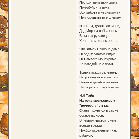
Посиди, привыкни дома,
Полюбуйся, а пока,
Вся работа мне знакома -
Припорошить все слегка».
И пошла, гулять лисицей,
Дед Мороза соблазнять.
Вязаные рукавицы
Хочет на меха сменять
Что Зима? Покорно дома
Перед зеркалом сидит.
Нет былого монохрома
За погодой не следит.
Травка всюду зеленеет,
Ветр танцует в поле твист.
Вьюга в декабре не веет
Лишь рыжеет жухлый лист.
№6
Тэйр
На реке молчаливые
"вечности" льда.
Осень прячется в замке
сосновых крон.
В первом чистом снеге
всегда вражда:
Ноября осознание - как
рубикон.