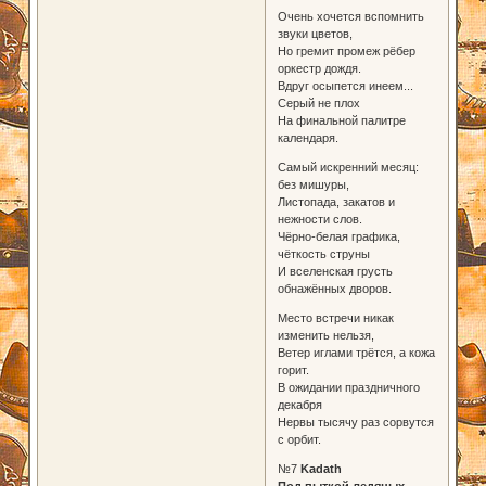
Очень хочется вспомнить
звуки цветов,
Но гремит промеж рëбер
оркестр дождя.
Вдруг осыпется инеем...
Серый не плох
На финальной палитре
календаря.
Самый искренний месяц:
без мишуры,
Листопада, закатов и
нежности слов.
Чëрно-белая графика,
чëткость струны
И вселенская грусть
обнажëнных дворов.
Место встречи никак
изменить нельзя,
Ветер иглами трëтся, а кожа
горит.
В ожидании праздничного
декабря
Нервы тысячу раз сорвутся
с орбит.
№7
Kadath
Под пыткой ледяных