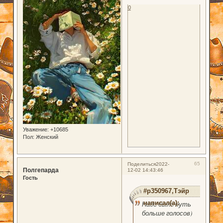
0
Уважение:
+10685
Пол:
Женский
65
Поделиться
2022-
Полгепарда
12-02 14:43:46
Гость
#p350967,Тэйр
написал(а):
Надо было чуть
больше голосов)