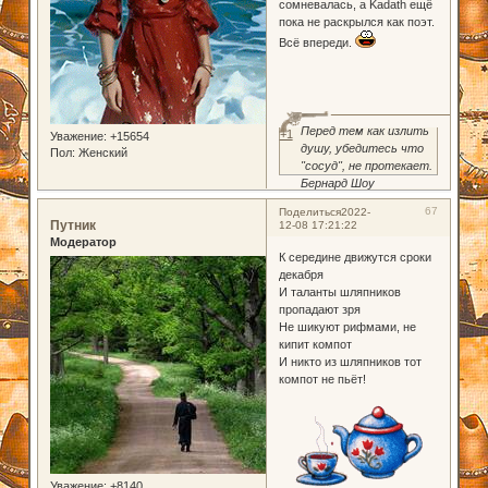
сомневалась, а Kadath ещё
пока не раскрылся как поэт.
Всё впереди.
Перед тем как излить
+1
Уважение:
+15654
душу, убедитесь что
Пол:
Женский
"сосуд", не протекает.
Бернард Шоу
67
Поделиться
2022-
Путник
12-08 17:21:22
Модератор
К середине движутся сроки
декабря
И таланты шляпников
пропадают зря
Не шикуют рифмами, не
кипит компот
И никто из шляпников тот
компот не пьёт!
Уважение:
+8140