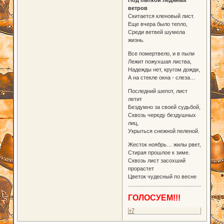
ветров
Скитается кленовый лист.
Еще вчера было тепло,
Среди ветвей шумела
жизнь.
Все помертвело, и в пыли
Лежит пожухшая листва,
Надежды нет, кругом дожди,
А на стекле окна - слеза…
Последний шепот, лист
летит
Бездумно за своей судьбой,
Сквозь череду бездушных
лиц,
Укрыться снежной пеленой.
Жесток ноябрь… жилы рвет,
Стирая прошлое к зиме.
Сквозь лист засохший
прорастет
Цветок чудесный по весне
..................................................
ГОЛОСУЕМ!!!
+7