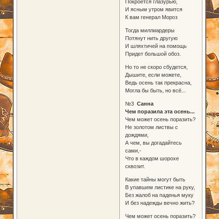
Покроется глазурью,
И ясным утром явится
К вам генерал Мороз
Тогда миллиардеры
Потянут нить другую
И шляхтичей на помощь
Придет большой обоз.
Но то не скоро сбудется,
Дышите, если можете,
Ведь осень так прекрасна,
Могла бы быть, но всё...
№3
Санна
Чем поразила эта осень...
Чем может осень поразить?
Не золотом листвы с
дождями,
А чем, вы догадайтесь
сами,-
Что в каждом шорохе
сквозит.
Какие тайны могут быть
В упавшем листике на руку,
Без жалоб на паденья муку
И без надежды вечно жить?
Чем может осень поразить?