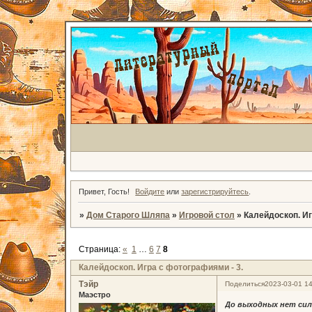
Привет, Гость!
Войдите
или
зарегистрируйтесь
.
»
Дом Старого Шляпа
»
Игровой стол
»
Калейдоскоп. Иг
Страница:
«
1
…
6
7
8
Калейдоскоп. Игра с фотографиями - 3.
Тэйр
Поделиться
2023-03-01 14
Маэстро
До выходных нет си