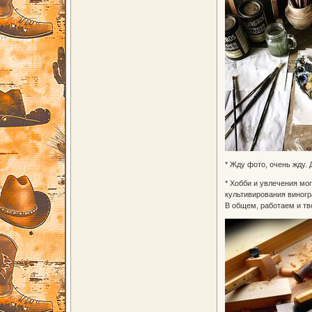
* Жду фото, очень жду. 
* Хобби и увлечения мо
культивирования виногр
В общем, работаем и тв