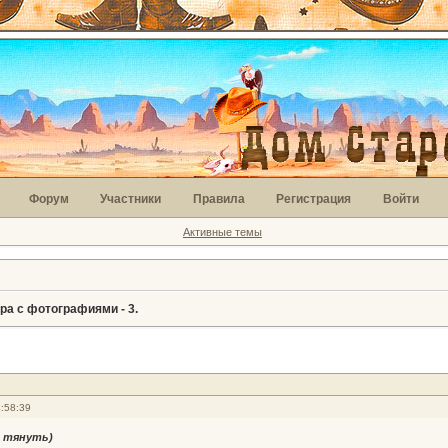
Форум
Участники
Правила
Регистрация
Войти
Активные темы
ра с фотографиями - 3.
:58:39
л тянуть)