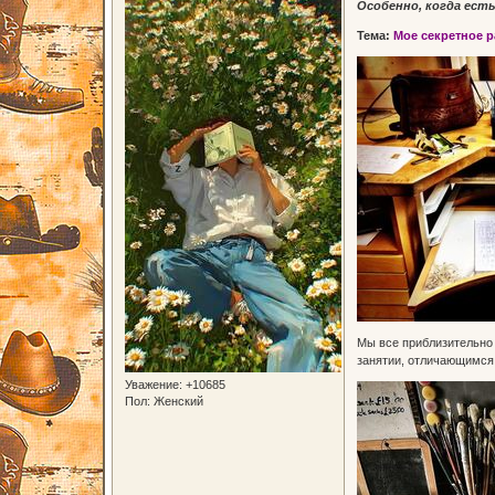
Особенно, когда есть
Тема:
Мое секретное р
Мы все приблизительно 
занятии, отличающимся 
Уважение:
+10685
Пол:
Женский