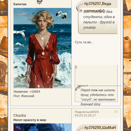
#p376257,Веда
Капитан
написал(а):
шел дождь и два
студента, один в
пальто - другой в
универ
Суть та же...
0
Перед тем как излить
Уважение:
+15654
душу, убедитесь что
Пол:
Женский
"сосуд", не протекает.
Бернард Шоу
13
Поделиться
2023-
Ckazka
03-23 21:25:17
Несет красоту в мир
#p376250,ШаМаН