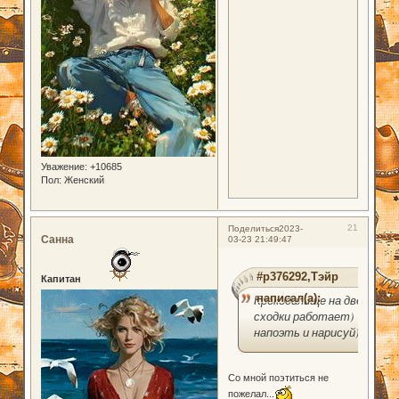
Уважение:
+10685
Пол:
Женский
21
Поделиться
2023-
Санна
03-23 21:49:47
#p376292,Тэйр
Капитан
написал(а):
Крокодилище на две
сходки работает)
напоэть и нарисуй)
Со мной поэтиться не
пожелал...