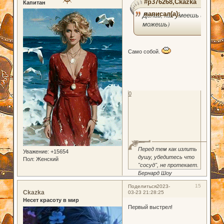
#p376268,Ckazka
Капитан
написал(а):
Делай, как умеешь и
можешь)
Само собой.
0
Перед тем как излить
Уважение:
+15654
душу, убедитесь что
Пол:
Женский
"сосуд", не протекает.
Бернард Шоу
15
Поделиться
2023-
Ckazka
03-23 21:28:25
Несет красоту в мир
Первый выстрел!