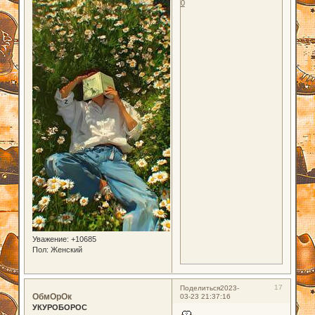
0
Уважение:
+10685
Пол:
Женский
17
Поделиться
2023-
ОбмОрОк
03-23 21:37:16
УКУРОБОРОС