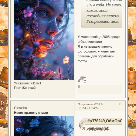
2014 года. Не знаю,
какого года
последняя версия.
Устраивает моя.
У меня вообще 2005 вроде
и без лицензии)
Я и не владею именно
фотошопом, у меня там
плагены для обработки
фото)
Z
Уважение:
+11921
0
Пол:
Женский
11
Поделиться
2023-
Ckazka
03-23 21:24:52
Несет красоту в мир
#p376249,ОбмОрОк
написал(а):
не важно