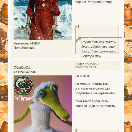
версия. Устраивает моя.
+1
Перед тем как излить
Уважение:
+15654
душу, убедитесь что
Пол:
Женский
"сосуд", не протекает.
Бернард Шоу
6
Поделиться
2023-
ОбмОрОк
03-23 20:59:29
УКУРОБОРОС
не важно
но мона уточнить тока
я с нуля не можу-можу
издеваться на картинкаме
тока такой варик если
вообще надо его уточнять
0