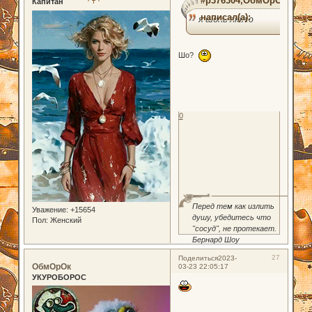
#p376304,ОбмОрОк
Капитан
написал(а):
я шопь люлю
Шо?
0
Перед тем как излить
Уважение:
+15654
душу, убедитесь что
Пол:
Женский
"сосуд", не протекает.
Бернард Шоу
27
Поделиться
2023-
ОбмОрОк
03-23 22:05:17
УКУРОБОРОС