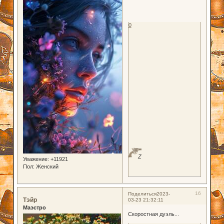
0
Z
Уважение:
+11921
Пол:
Женский
16
Поделиться
2023-
Тэйр
03-23 21:32:11
Маэстро
Скоростная дуэль...