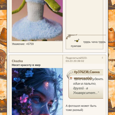
трррь чача трррь
Уважение:
+6759
пумпам
4
Поделиться
2023-
Ckazka
03-23 20:39:02
Несет красоту в мир
#p376238,Санна
написал(а):
"Шли два студента:
один в пальто,
другой - в
Университет..."
А фотошоп может быть
тоже разный)