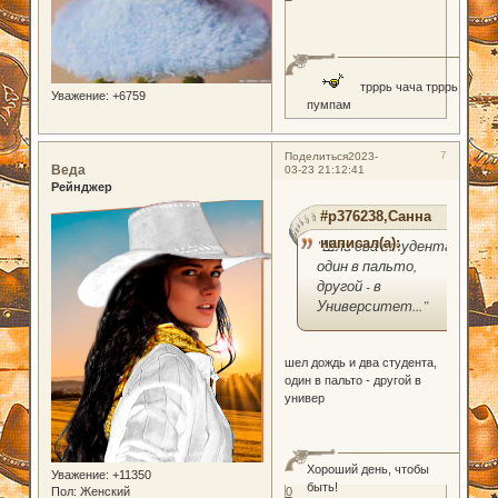
трррь чача трррь
Уважение:
+6759
пумпам
7
Поделиться
2023-
Веда
03-23 21:12:41
Рейнджер
#p376238,Санна
написал(а):
"Шли два студента:
один в пальто,
другой - в
Университет..."
шел дождь и два студента,
один в пальто - другой в
универ
Хороший день, чтобы
Уважение:
+11350
быть!
Пол:
Женский
0