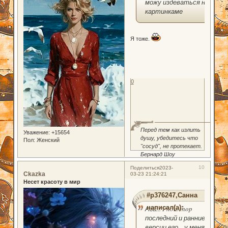
можу издеваться на
картинкаме
Я тоже.
0
Перед тем как излить
Уважение:
+15654
душу, убедитесь что
Пол:
Женский
"сосуд", не протекает.
Бернард Шоу
10
Поделиться
2023-
Ckazka
03-23 21:24:21
Несет красоту в мир
#p376247,Санна
написал(а):
Ага... Photoshop
последний и ранние
версии его... у меня