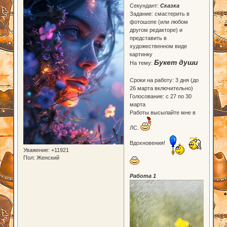
Секундант:
Сказка
Задание: смастерить в
фотошопе (или любом
другом редакторе) и
представить в
художественном виде
картинку
Букет души
На тему:
состав души
Сроки на работу: 3 дня (до
26 марта включительно)
Голосование: с 27 по 30
марта
Работы высылайте мне в
ЛС.
Вдохновения!
Уважение:
+11921
Пол:
Женский
Работа 1