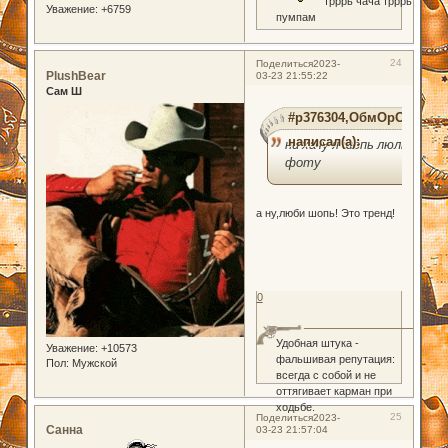
трррь чача трррь
Уважение:
+6759
пумпам
24
Поделиться
2023-
PlushBear
03-23 21:55:22
Сам Ш
#p376304,ОбмОрОк
написал(а):
ни хачу я шопь люлю
фоту
а ну,люби шопь! Это тренд!
0
Удобная штука -
Уважение:
+10573
фальшивая репутация:
Пол:
Мужской
всегда с собой и не
оттягивает карман при
ходьбе.
25
Поделиться
2023-
Санна
03-23 21:57:04