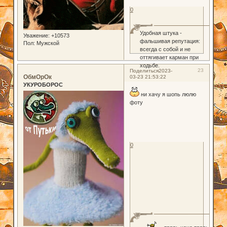
0
Удобная штука -
Уважение:
+10573
фальшивая репутация:
Пол:
Мужской
всегда с собой и не
оттягивает карман при
ходьбе.
23
Поделиться
2023-
ОбмОрОк
03-23 21:53:22
УКУРОБОРОС
ни хачу я шопь люлю
фоту
0