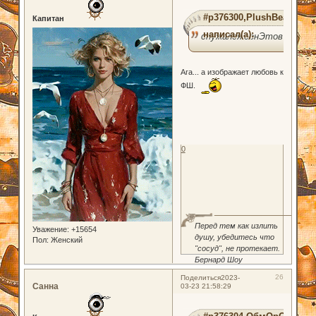
#p376300,PlushBear
Капитан
написал(а):
спужался сонЭтов
Ага... а изображает любовь к
ФШ.
0
Перед тем как излить
Уважение:
+15654
душу, убедитесь что
Пол:
Женский
"сосуд", не протекает.
Бернард Шоу
26
Поделиться
2023-
Санна
03-23 21:58:29