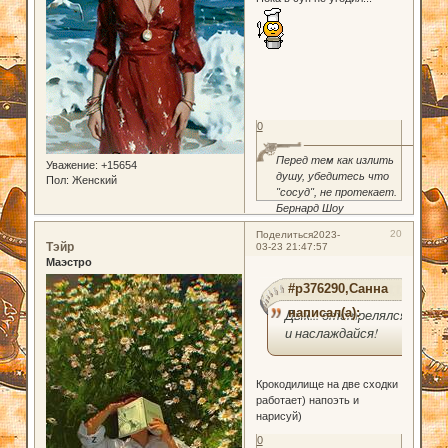
0
Перед тем как излить
Уважение:
+15654
душу, убедитесь что
Пол:
Женский
"сосуд", не протекает.
Бернард Шоу
20
Поделиться
2023-
Тэйр
03-23 21:47:57
Маэстро
#p376290,Санна
написал(а):
Дык... отстрелялся
и наслаждайся!
Крокодилище на две сходки
работает) напоэть и
нарисуй)
0