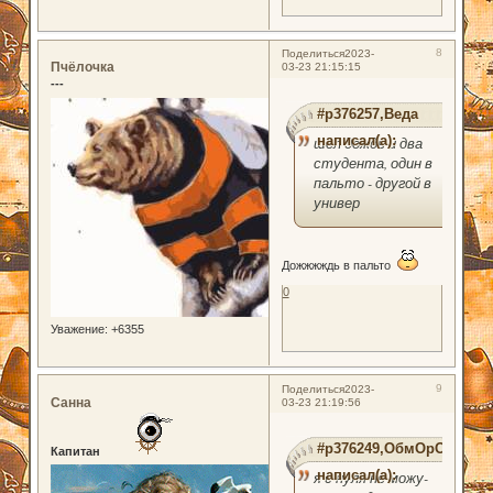
8
Поделиться
2023-
Пчёлочка
03-23 21:15:15
---
#p376257,Веда
написал(а):
шел дождь и два
студента, один в
пальто - другой в
универ
Дожжжждь в пальто
0
Уважение:
+6355
9
Поделиться
2023-
Санна
03-23 21:19:56
#p376249,ОбмОрОк
Капитан
написал(а):
я с нуля не можу-