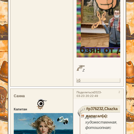
Z
+5
2
Поделиться
2023-
Санна
03-23 20:22:49
#p376232,Ckazka
Капитан
написал(а):
Дуэль
художественная,
фотошопная)
...