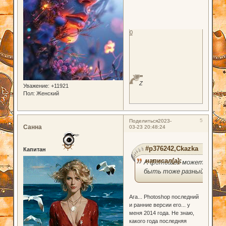
0
Z
Уважение:
+11921
Пол:
Женский
5
Поделиться
2023-
Санна
03-23 20:48:24
#p376242,Ckazka
Капитан
написал(а):
А фотошоп может
быть тоже разный)
Ага... Photoshop последний
и ранние версии его... у
меня 2014 года. Не знаю,
какого года последняя