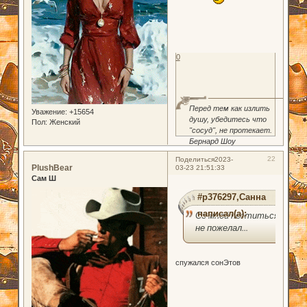
0
Перед тем как излить
Уважение:
+15654
душу, убедитесь что
Пол:
Женский
"сосуд", не протекает.
Бернард Шоу
22
Поделиться
2023-
PlushBear
03-23 21:51:33
Сам Ш
#p376297,Санна
написал(а):
Со мной поэтиться
не пожелал...
спужался сонЭтов