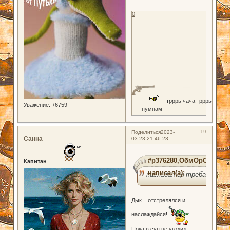
0
трррь чача трррь
Уважение:
+6759
пумпам
19
Поделиться
2023-
Санна
03-23 21:46:23
#p376280,ОбмОрОк
Капитан
написал(а):
насладитцо треба
Дык... отстрелялся и
наслаждайся!
Пока в суп не угодил...