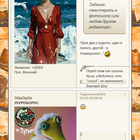
Задание:
смастерить в
фотошопе (или
любом другом
редакторе)
"Шли два студента: один в
пальто, другой - в
Университет..."
Уважение:
+15654
Перед тем как излить
Пол:
Женский
душу, убедитесь что
"сосуд", не протекает.
0
Бернард Шоу
3
Поделиться
2023-
ОбмОрОк
03-23 20:38:04
УКУРОБОРОС
0