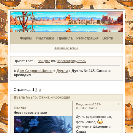
Форум
Участники
Правила
Регистрация
Войти
Активные темы
Привет, Гость!
Войдите
или
зарегистрируйтесь
.
»
Дом Старого Шляпа
»
Дуэли
»
Дуэль № 245. Санна и
Крокодил
Страница:
1
2
»
Дуэль № 245. Санна и Крокодил
1
Поделиться
2023-
Ckazka
03-23 20:04:07
Несет красоту в мир
Дуэль художественная,
фотошопная)
Дуэлянты:
Обморок
и
Санна