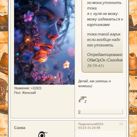
но мона уточнить
тока
я с нуля не можу-
можу издеваться на
картинкаме
тока такой варик
если вообще надо
его уточнять
Отредактировано
ОбмОрОк (Сегодня
20:59:43)
Делай, как умеешь и
можешь)
Уважение:
+11921
Пол:
Женский
Z
0
12
Поделиться
2023-
Санна
03-23 21:24:58