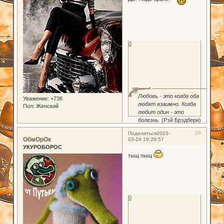
0
Любовь - это когда оба
Уважение:
+736
любят взаимно. Когда
Пол:
Женский
любит один - это
болезнь.
(Рэй Брэдбери)
29
Поделиться
2023-
ОбмОрОк
03-24 19:29:57
УКУРОБОРОС
тыщ пыщ
0