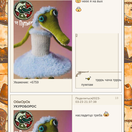
неее я на вых
0
трррь чача трррь
Уважение:
+6759
пумпам
18
Поделиться
2023-
ОбмОрОк
03-23 21:37:38
УКУРОБОРОС
насладитцо треба