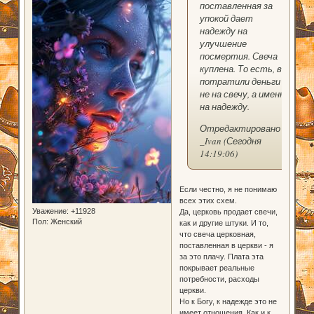
поставленная за
упокой дает
надежду на
улучшение
посмертия. Свеча
куплена. То есть, вы
потратили деньги
не на свечу, а именно
на надежду.
Отредактировано
_Ivan (Сегодня
14:19:06)
Если честно, я не понимаю
всех этих схем.
Уважение:
+11928
Да, церковь продает свечи,
Пол:
Женский
как и другие штуки. И то,
что свеча церковная,
поставленная в церкви - я
за это плачу. Плата эта
покрывает реальные
потребности, расходы
церкви.
Но к Богу, к надежде это не
имеет отношения. Как и к