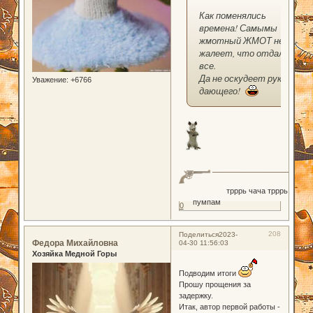
Как поменялись
времена! Самымы
жмотный ЖМОТ не
жалеет, что отдал
все.
Да не оскудеет рука
Уважение:
+6766
дающего!
трррь чача трррь
пумпам
0
208
Поделиться
2023-
Федора Михайловна
04-30 11:56:03
Хозяйка Медной Горы
Подводим итоги
Прошу прощения за
задержку.
Итак, автор первой работы -