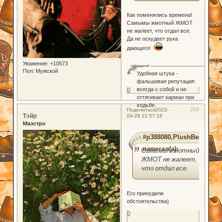
Как поменялись времена!
Самымы жмотный ЖМОТ
не жалеет, что отдал все.
Да не оскудеет рука
дающего!
Уважение:
+10573
Пол:
Мужской
Удобная штука -
фальшивая репутация:
всегда с собой и не
0
оттягивает карман при
ходьбе.
206
Поделиться
2023-
Тэйр
04-29 21:57:18
Маэстро
#p388080,PlushBear
написал(а):
Самымы жмотный
ЖМОТ не жалеет,
что отдал все.
Его принудили
обстоятельства)
0