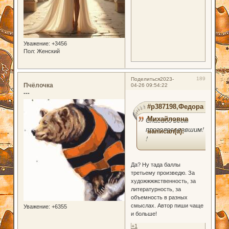
Уважение:
+3456
Пол:
Женский
189
Поделиться
2023-
Пчёлочка
04-26 09:54:22
---
#p387198,Федора
Михайловна
Спасибо всем
проголосовавшим!
написал(а):
!
Да? Ну тада баллы
третьему произведю. За
художжжжственность, за
литературность, за
объемность в разных
смыслах. Автор пиши чаще
Уважение:
+6355
и больше!
+1