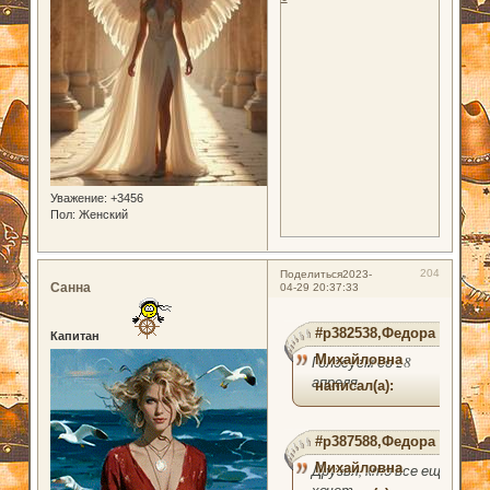
Уважение:
+3456
Пол:
Женский
204
Поделиться
2023-
Санна
04-29 20:37:33
#p382538,Федора
Капитан
Михайловна
Голосуем до 28
апреля
написал(а):
#p387588,Федора
Михайловна
Друзья, кто все еще