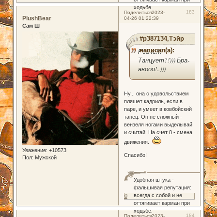
ходьбе.
183
Поделиться
2023-
PlushBear
04-26 01:22:39
Сам Ш
#p387134,Тэйр
написал(а):
Рейчел?
Танцует?!))) Бра-
авооо!..)))
Ну... она с удовольствием
пляшет кадриль, если в
паре, и умеет в ковбойский
танец. Он не сложный -
вензеля ногами выделывай
и считай. На счет 8 - смена
движения.
Уважение:
+10573
Спасибо!
Пол:
Мужской
Удобная штука -
фальшивая репутация:
всегда с собой и не
0
оттягивает карман при
ходьбе.
184
Поделиться
2023-