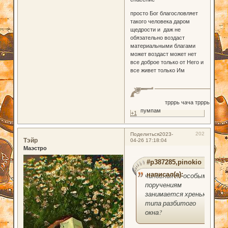
просто Бог благословляет
такого человека даром
щедрости и даж не
обязательно воздаст
материальными благами
может воздаст может нет
все доброе только от Него и
все живет только Им
трррь чача трррь
пумпам
+1
202
Поделиться
2023-
Тэйр
04-26 17:18:04
Маэстро
#p387285,pinokio
написал(а):
чиновник по особым
поручениям
занимается хренью
типа разбитого
окна?