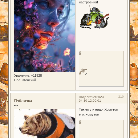
настроения!
0
Z
Уважение:
+11928
Пол:
Женский
210
Поделиться
2023-
Пчёлочка
04-30 12:00:01
---
Так ему и надо! Хомутом
его, хомутом!
0