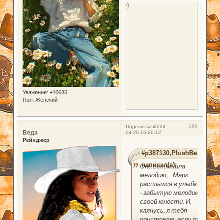
0
Уважение:
+10685
Пол:
Женский
198
Поделиться
2023-
Веда
04-26 15:20:12
Рейнджер
#p387130,PlushBear
написал(а):
Она вспомнила
мелодию, - Марк
расплылся в улыбке,
- забытую мелодию
своей юности. И,
клянусь, я тебя
пристрелю, если ты