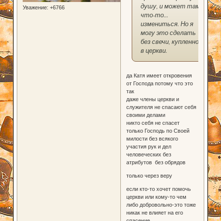
душу, и может там
Уважение:
+6766
что-то...
измениться. Но я
могу это сделать
без свечи, купленной
в церкви.
да Катя имеет откровения
от Господа потому что это
так
даже члены церкви и
служителя не спасают себя
своими делами
никто себя не спасет
только Господь по Своей
милости без всякого
участия рук и дел
человеческих без
атрибутов без обрядов
только через веру
если кто-то хочет помочь
церкви или кому-то чем
либо добровольно-это тоже
никак не влияет на его
спасение