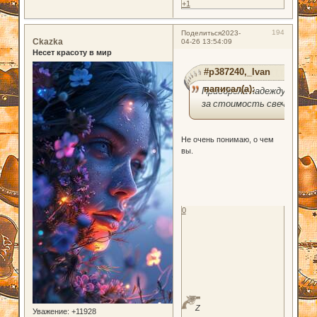
+1
194
Поделиться
2023-
Ckazka
04-26 13:54:09
Несет красоту в мир
#p387240,_Ivan
написал(а):
Приобрела надежду
за стоимость свечи.
Не очень понимаю, о чем
вы.
0
Z
Уважение:
+11928