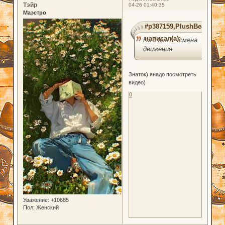
Тэйр
04-26 01:40:35
Маэстро
#p387159,PlushBear
написал(а):
На счет 8 - смена
движения
Знаток) янадо посмотреть
видео)
0
Уважение:
+10685
Пол:
Женский