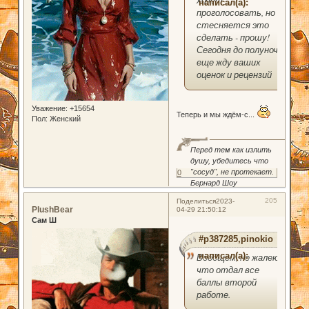
хочет
написал(а):
проголосовать, но
стесняется это
сделать - прошу!
Сегодня до полуночи
еще жду ваших
оценок и рецензий
Уважение:
+15654
Теперь и мы ждём-с...
Пол:
Женский
Перед тем как излить
душу, убедитесь что
"сосуд", не протекает.
0
Бернард Шоу
205
Поделиться
2023-
PlushBear
04-29 21:50:12
Сам Ш
#p387285,pinokio
написал(а):
Вообщем, не жалею,
что отдал все
баллы второй
работе.