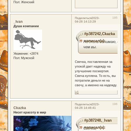
Пол:
Женский
195
Поделиться
2023-
_Ivan
04-26 14:13:29
Душа компании
#p387242,Ckazka
написал(а):
Не очень понимаю, о
чем вы.
Уважение:
+2874
Пол:
Мужской
Свечка, поставленная за
упокой дает надежду на
улучшение посмертия.
Свеча куплена. То есть, вы
потратили деньги не на
свечу, а именно на надежду.
+1
196
Поделиться
2023-
Ckazka
04-26 14:46:41
Несет красоту в мир
#p387248,_Ivan
написал(а):
Свечка,