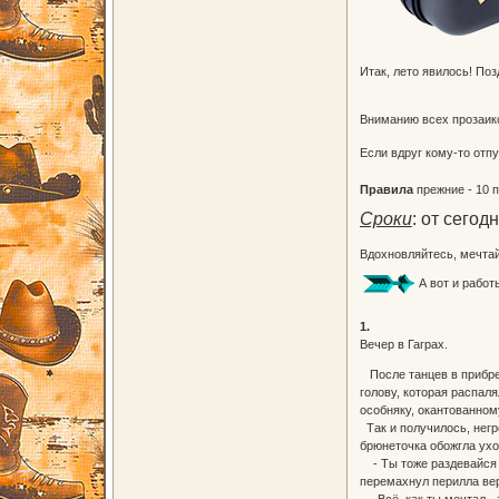
Итак, лето явилось! По
Вниманию всех прозаик
Если вдруг кому-то отпу
Правила
прежние - 10 
Сроки
: от сегод
Вдохновляйтесь, мечта
А вот и работ
1.
Вечер в Гаграх.
После танцев в прибреж
голову, которая распа
особняку, окантованном
Так и получилось, негр
брюнеточка обожгла ухо
- Ты тоже раздевайся -
перемахнул перилла вер
- Всё, как ты мечтал -