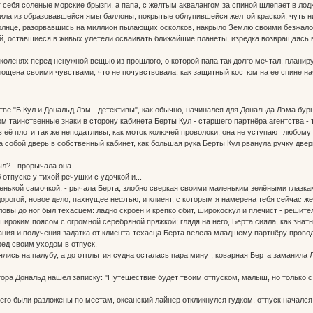
г себя соленые морские брызги, а папа, с желтым аквалангом за спиной шлепает в лод
ла из образовавшейся ямы баллоны, покрытые облупившейся желтой краской, чуть ниж
 солнце, разорвавшись на миллион пылающих осколков, накрыло Землю своими безжал
, оставшиеся в живых улетели осваивать ближайшие планеты, изредка возвращаясь 
 коленях перед ненужной вещью из прошлого, о которой папа так долго мечтал, планир
лощена своими чувствами, что не почувствовала, как защитный костюм на ее спине н
ве "Б.Кул и Дональд Лэм - детективы", как обычно, начинался для Дональда Лэма бу
м таинственные знаки в сторону кабинета Берты Кул - старшего партнёра агентства - 
 её плоти так же неподатливы, как моток колючей проволоки, она не уступают любому м
 собой дверь в собственный кабинет, как большая рука Берты Кул рванула ручку двери
был? - прорычала она.
б отпуске у тихой речушки с удочкой и...
стенькой самочкой, - рычала Берта, злобно сверкая своими маленьким зелёными глазка
дорогой, новое дело, пахнущее нефтью, и клиент, с которым я намерена тебя сейчас же
овы до ног был техасцем: ладно скроен и крепко сбит, широкоскул и плечист - реши
широким поясом с огромной серебряной пряжкой; глядя на него, Берта сияла, как знат
ия и получения задатка от клиента-техасца Берта велела младшему партнёру провод
ед своим уходом в отпуск.
ялись на палубу, а до отплытия судна осталась пара минут, коварная Берта заманила 
ора Дональд нашёл записку: "Путешествие будет твоим отпуском, малыш, но только с к
его были разложены по местам, океанский лайнер откликнулся гудком, отпуск начался.