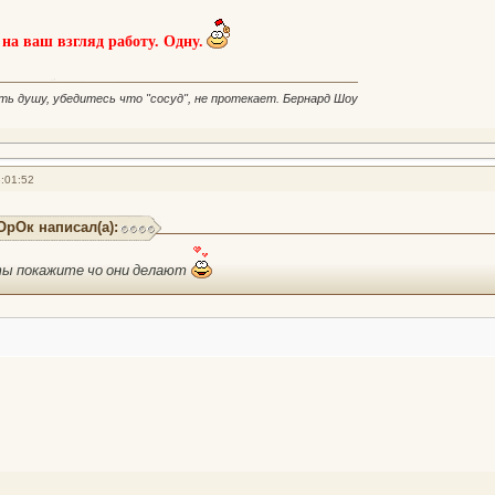
а ваш взгляд работу. Одну.
ть душу, убедитесь что "сосуд", не протекает. Бернард Шоу
:01:52
рОк написал(а):
оты покажите чо они делают