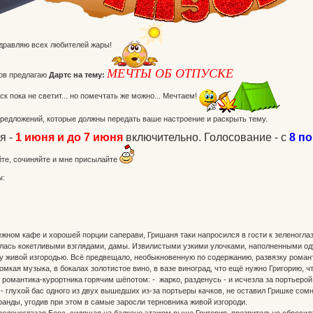
здравляю всех любителей жары!
МЕЧТЫ ОБ ОТПУСКЕ
ов предлагаю
Дартс на тему:
ск пока не светит... но помечтать же можно... Мечтаем!
предложений, которые должны передать ваше настроение и раскрыть тему.
ня -
1 июня и до 7 июня
включительно. Голосование - с
8 по
йте, сочиняйте и мне присылайте
ы:
ном кафе и хорошей порции саперави, Гришаня таки напросился в гости к зеленоглазо
лялась кокетливыми взглядами, дамы. Извилистыми узкими улочками, наполненными о
у живой изгородью. Всё предвещало, необыкновенную по содержанию, развязку роман
омкая музыка, в бокалах золотистое вино, в вазе виноград, что ещё нужно Григорию, 
 романтика-курортника горячим шёпотом: - жарко, разденусь - и исчезла за портьер
 глухой бас одного из двух вышедших из-за портьеры качков, не оставил Гришке сомн
анды, угодив при этом в самые заросли терновника живой изгороди.
 зеленоглазая Бесс, сидящая на балконе этажом выше Григория, презрительно сброси