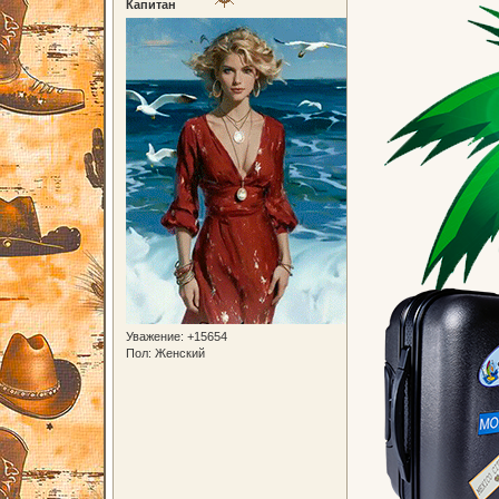
Капитан
Уважение:
+15654
Пол:
Женский