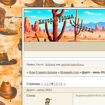
Привет, Гость!
Войдите
или
зарегистрируйтесь
.
»
Дом Старого Шляпа
»
Игровой стол
»
Дартс - июнь 20
Страница:
«
1
2
3
4
5
6
7
8
»
Дартс - июнь 2023
Санна
Поделиться
2023-06-01 10