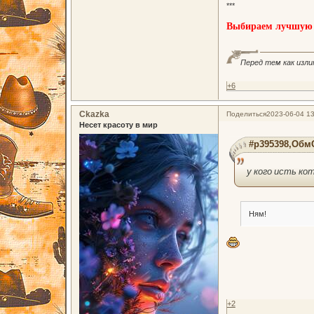
***
Выбираем лучшую н
Перед тем как изли
+6
Ckazka
Поделиться
2023-06-04 13
Несет красоту в мир
#p395398,ОбмО
у кого исть к
Ням!
+2