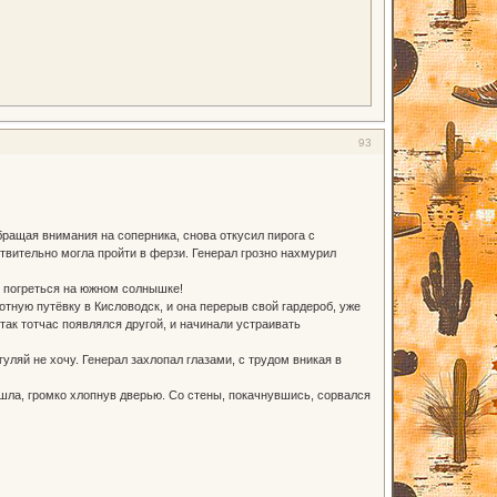
93
бращая внимания на соперника, снова откусил пирога с
вительно могла пройти в ферзи. Генерал грозно нахмурил
чу погреться на южном солнышке!
тную путёвку в Кисловодск, и она перерыв свой гардероб, уже
 так тотчас появлялся другой, и начинали устраивать
гуляй не хочу. Генерал захлопал глазами, с трудом вникая в
шла, громко хлопнув дверью. Со стены, покачнувшись, сорвался