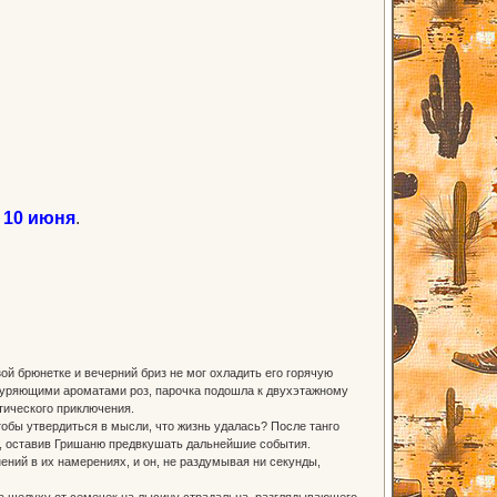
 10 июня
.
й брюнетке и вечерний бриз не мог охладить его горячую
дуряющими ароматами роз, парочка подошла к двухэтажному
тического приключения.
чтобы утвердиться в мысли, что жизнь удалась? После танго
ой, оставив Гришаню предвкушать дальнейшие события.
ений в их намерениях, и он, не раздумывая ни секунды,
ла шелуху от семечек на лысину страдальца, разглядывающего