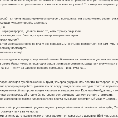
- романтическое приключение состоялось, и жена не узнает! Эти люди так недалеко у
рораб, взглянув на растерянное лицо своего помощника, тот сконфуженно развел рукам
а сдвинул каску со лба, вздохнул:
т, но…
 – гаркнул прораб, - да шож такое-то, хоть стройку закрывай!
ть выход на этот балкон, - серьезно проговорил помощник.
дураки кругом?
дь три месяца как гоним по плану без передыху, мне стыдно признаться, я и сам чуть 
самому посмотреть.
алкона не сигану!
ало лазурью, впереди среди нежной зелени, бликовала на солнышке вода, она так мани
ь левее белел лежак, и лишь одна мысль застыла в сознании, раздеться и окунуться в
о же вы! – тянул за шиворот прораба помощник, - и вы туда же…
орачивающая сухой выжженный грунт, замерла, ударившись обо что-то твёрдое: «Цок!
ала проворно разгребать руками землю вокруг вожделенной находки; толстые перчатки
 над ее головой как прожигающее насквозь всевидящее око. Еще какой-нибудь час, и о
ная экипировка; ей стоило бы поторопиться, звездолет должен вот-вот стартовать.
ле и сгоревших заживо кладоискателях всегда вызывали безотчетный ужас у Сандры, 
ический продолговатый предмет, видимо уходящий основной своей массой вглубь, Сандр
 остановиться уже не могла.
минания из детства возникали в туманящемся от жары мозгу девушки. Ей 5 лет, мама, 