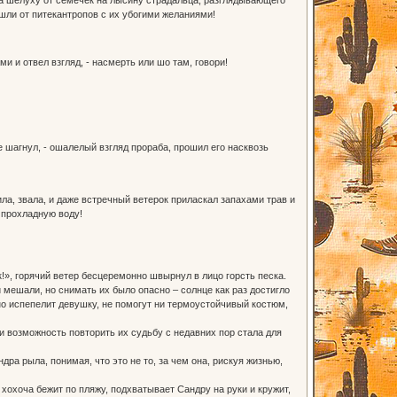
шли от питекантропов с их убогими желаниями!
и и отвел взгляд, - насмерть или шо там, говори!
не шагнул, - ошалелый взгляд прораба, прошил его насквозь
ла, звала, и даже встречный ветерок приласкал запахами трав и
 прохладную воду!
», горячий ветер бесцеремонно швырнул в лицо горсть песка.
 мешали, но снимать их было опасно – солнце как раз достигло
но испепелит девушку, не помогут ни термоустойчивый костюм,
и возможность повторить их судьбу с недавних пор стала для
а рыла, понимая, что это не то, за чем она, рискуя жизнью,
хохоча бежит по пляжу, подхватывает Сандру на руки и кружит,