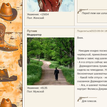
Перед тем как изли
Уважение:
+15654
Пол:
Женский
Путник
Поделиться
2023-06-04 18
Модератор
Внек.
Отпу
Никодим ехидно посмотр
черёмухой, принесённог
брови и завис над шахм
- А я в отпуск сейчас 
Дормидонтовна лукавила
сидела на чемоданах. На
бесконечные шахматные 
- Какой тебе отпуск - н
сказанное Дормидонтовн
- Ага, и шахмат полный
Уважение:
+8135
портрет Феликса Дзержи
Пол:
Мужской
Для плюсов.