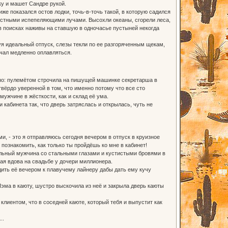
ку и машет Сандре рукой.
е показался остов лодки, точь-в-точь такой, в которую садился
остными испепеляющими лучами. Высохли океаны, сгорели леса,
в поисках наживы на ставшую в одночасье пустыней некогда
уя идеальный отпуск, слезы текли по ее разгоряченным щекам,
ачал медленно оплавляться.
рно: пулемётом строчила на пишущей машинке секретарша в
твёрдо уверенной в том, что именно потому что все сто
ужчине в жёсткости, как и склад её ума.
 кабинета так, что дверь затряслась и открылась, чуть не
ми, - это я отправляюсь сегодня вечером в отпуск в круизное
 познакомить, как только ты пройдёшь ко мне в кабинет!
тельный мужчина со стальными глазами и кустистыми бровями в
ная вдова на свадьбе у дочери миллионера.
ить её вечером к плавучему лайнеру дабы дать ему кучу
Лэма в каюту, шустро выскочила из неё и закрыла дверь каюты
лиентом, что в соседней каюте, который тебя и выпустит как
..