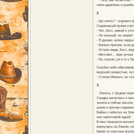
свои царапины и ушибы 
2.
- Шо опять? – взревел п
Седовласый мужик слегк
- Нет, босс, живой и это
- Не понукай, не запряг!
- Я думаю, нужно закры
- Балкон причем, если 
- Устали люди, босс, ве
- Мечтают… вам лучше 
- Ну, пошли, уж я то с б
Голубое небо обволакив
морской свежестью, чут
- Степан Иваныч, ну чт
3.
Лопата, с трудом перев
Сандра нагнулась и нач
зенита и сейчас висело
шлем и прочая современ
Байки о забытых на Зем
нее навязчивой идеей.
В яме показался металл
вернулась на Землю, но
Какие-то смутные воспо