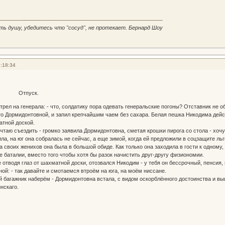
ть душу, убедитесь что "сосуд", не протекает. Бернард Шоу
:18:34
ск.
ел на генерала: - что, солдатику пора одевать генеральские погоны? Отставник не о
о Дормидонтовной, и запил крепчайшим чаем без сахара. Белая пешка Никодима дейст
атной доской.
мечтаю съездить - громко заявила Дормидонтовна, сметая крошки пирога со стола - хо
, на юг она собралась не сейчас, а еще зимой, когда ей предложили в соцзащите льго
 своих женихов она была в большой обиде. Как только она заходила в гости к одному,
баталии, вместо того чтобы хотя бы разок начистить друг-другу физиономии.
е отводя глаз от шахматной доски, отозвался Никодим - у тебя он бессрочный, пенсия, 
ой: - так давайте и смотаемся втроём на юга, на моём ниссане.
 багажник наберём - Дормидонтовна встала, с видом оскорблённого достоинства и вы
нскаго.