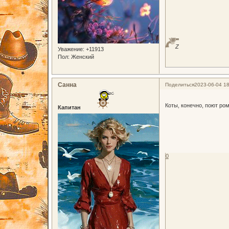
Z
Уважение:
+11913
Пол:
Женский
Санна
Поделиться
2023-06-04 18
Коты, конечно, поют ро
Капитан
0