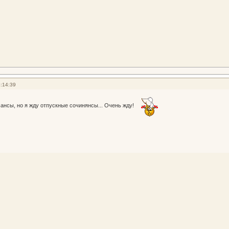
:14:39
мансы, но я жду отпускные сочинянсы... Очень жду!