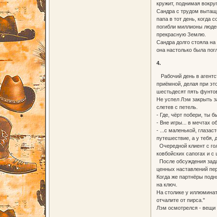
кружит, поднимая вокру
Сандра с трудом вытащи
папа в тот день, когда
погибли миллионы людей
прекрасную Землю.
Сандра долго стояла на
она настолько была пог
4.
Рабочий день в агентст
приёмной, делая при это
шестьдесят пять фунтов
Не успел Лэм закрыть за
слетев с петель.
- Где, чёрт побери, ты 
- Вне игры... в мечтах о
- ...с маленькой, глаза
путешествие, а у тебя, 
Очередной клиент с гол
ковбойских сапогах и с 
После обсуждения задан
ценных наставлений пер
Когда же партнёры подн
на ключ.
На столике у иллюминат
отчалите от пирса."
Лэм осмотрелся - вещи 