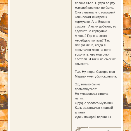
яблоко съел. С утра во рту
маковой росинки не было.
Она сказала, что голодный
конь бежит быстрее к
кормушке. Ага! Если не
сдохнет. А если добежит, то
сдохнет на кормушке.
А конь? Где она этого
жеребца откопала? Так
лягнул меня, когда я
попытался лихо на него
вскочить, что мои очки
слетели. Я так и не смог их
отыскать.
Так. Ну, пора. Смотрю моя
Мариан уже губки скривила.
Эх, только бы не
промахнуться:
Не купидонова стрела
летит,
Орудье зрелого мужчины.
Коль разыгрался хищный
аппетит
Иди и покоряй вершины.