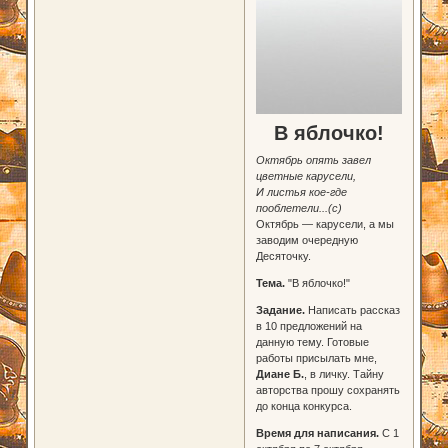
В яблочко!
Октябрь опять завел
цветные карусели,
И листья кое-где
пооблетели...(с)
Октябрь — карусели, а мы
заводим очередную
Десяточку.
Тема.
"В яблочко!"
Задание.
Написать рассказ
в 10 предложений на
данную тему. Готовые
работы присылать мне,
Диане Б.
, в личку. Тайну
авторства прошу сохранять
до конца конкурса.
Время для написания.
С 1