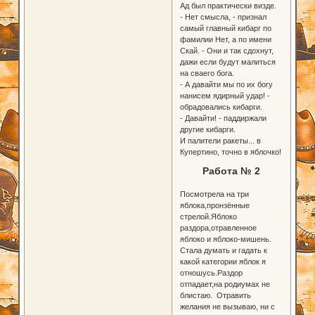
Ад был практически визде.
- Нет смысла, - признал
самый главный кибарг по
фамилии Нет, а по имени
Скай. - Они и так сдохнут,
дажи если будут малиться
на сваего бога.
- А давайти мы по их богу
нанисем ядирный удар! -
обрадовались кибарги.
- Давайти! - паддиржали
другие кибарги.
И палители ракеты... в
Купертино, точно в яблочко!
Работа № 2
Посмотрела на три
яблока,пронзённые
стрелой.Яблоко
раздора,отравленное
яблоко и яблоко-мишень.
Стала думать и гадать к
какой категории яблок я
отношусь.Раздор
отпадает,на родиумах не
блистаю. Отравить
желания не вызываю, ни с