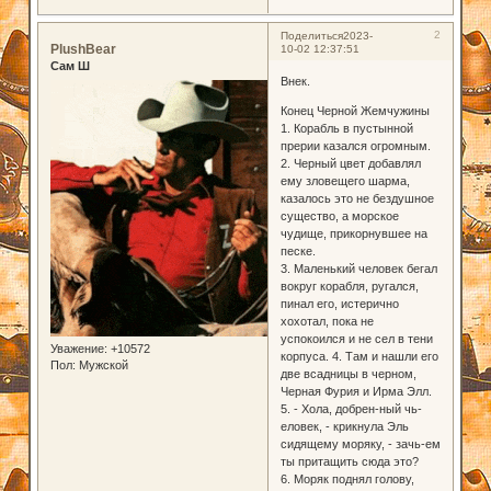
2
Поделиться
2023-
PlushBear
10-02 12:37:51
Сам Ш
Внек.
Конец Черной Жемчужины
1. Корабль в пустынной
прерии казался огромным.
2. Черный цвет добавлял
ему зловещего шарма,
казалось это не бездушное
существо, а морское
чудище, прикорнувшее на
песке.
3. Маленький человек бегал
вокруг корабля, ругался,
пинал его, истерично
хохотал, пока не
успокоился и не сел в тени
Уважение:
+10572
корпуса. 4. Там и нашли его
Пол:
Мужской
две всадницы в черном,
Черная Фурия и Ирма Элл.
5. - Хола, добрен-ный чь-
еловек, - крикнула Эль
сидящему моряку, - зачь-ем
ты притащить сюда это?
6. Моряк поднял голову,