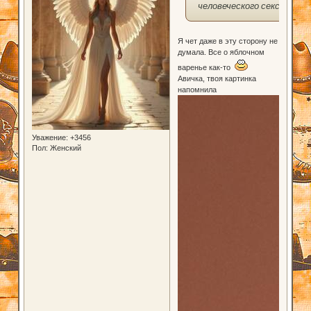
человеческого секса!
Я чет даже в эту сторону не
думала. Все о яблочном
варенье как-то
Авичка, твоя картинка
напомнила
Уважение:
+3456
Пол:
Женский