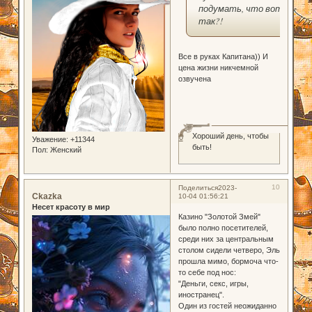
подумать, что вот
так?!
Все в руках Капитана)) И
цена жизни никчемной
озвучена
Хороший день, чтобы
0
Уважение:
+11344
быть!
Пол:
Женский
10
Поделиться
2023-
Ckazka
10-04 01:56:21
Несет красоту в мир
Казино "Золотой Змей"
было полно посетителей,
среди них за центральным
столом сидели четверо, Эль
прошла мимо, бормоча что-
то себе под нос:
"Деньги, секс, игры,
иностранец".
Один из гостей неожиданно