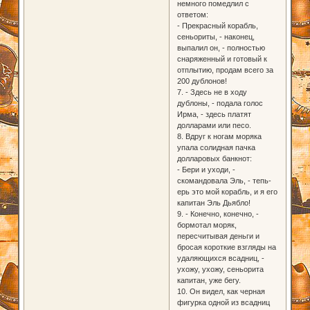
немного помедлил с
ответом:
- Прекрасный корабль,
сеньориты, - наконец,
выпалил он, - полностью
снаряженный и готовый к
отплытию, продам всего за
200 дублонов!
7. - Здесь не в ходу
дублоны, - подала голос
Ирма, - здесь платят
долларами или песо.
8. Вдруг к ногам моряка
упала солидная пачка
долларовых банкнот:
- Бери и уходи, -
скомандовала Эль, - тепь-
ерь это мой корабль, и я его
капитан Эль Дьябло!
9. - Конечно, конечно, -
бормотал моряк,
пересчитывая деньги и
бросая короткие взгляды на
удаляющихся всадниц, -
ухожу, ухожу, сеньорита
капитан, уже бегу.
10. Он видел, как черная
фигурка одной из всадниц