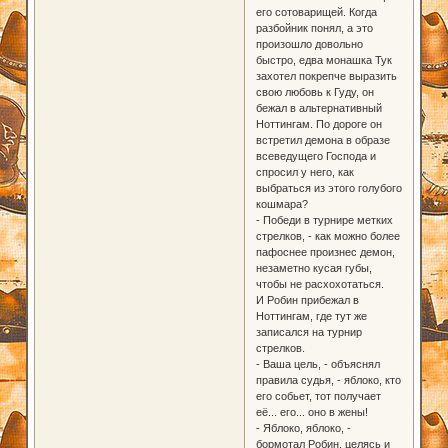
его сотоварищей. Когда
разбойник понял, а это
произошло довольно
быстро, едва монашка Тук
захотел покрепче выразить
свою любовь к Гуду, он
бежал в альтернативный
Ноттингам. По дороге он
встретил демона в образе
всеведущего Господа и
спросил у него, как
выбраться из этого голубого
кошмара?
- Победи в турнире метких
стрелков, - как можно более
пафоснее произнес демон,
незаметно кусая губы,
чтобы не расхохотаться.
И Робин прибежал в
Ноттингам, где тут же
записался на турнир
стрелков.
- Ваша цель, - объяснял
правила судья, - яблоко, кто
его собьет, тот получает
её... его... оно в жены!
- Яблоко, яблоко, -
бормотал Робин, целясь и