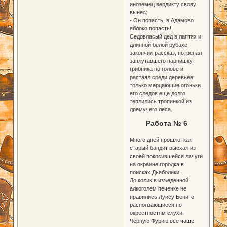
иноземец вердикту свову
вынес:
- Он попасть, в Адамово
яблоко попасть!
Седовласый дед в лаптях и
длинной белой рубахе
закончил рассказ, потрепал
заплутавшего парнишку-
грибника по голове и
растаял среди деревьев;
только мерцающие огоньки
его следов еще долго
теплились тропинкой из
дремучего леса.
Работа № 6
Много дней прошло, как
старый бандит выехал из
своей покосившейся лачуги
на окраине городка в
поисках Дьяболики.
До колик в изъеденной
алкоголем печенке не
нравились Луису Бенито
расползающиеся по
окрестностям слухи:
Черную Фурию все чаще