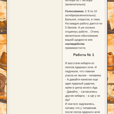
октября по 7 октября
(включительно)
Голосование.
С 8 по 10
октября(включительно).
Бальное, открытое, в теме.
На каждую работу дается по
5 баллов. А уж сколько
отщипнуь работе... Очень
желательно обоснование
вашей щедрости или
скупердяйства
прижимистости.
Работа № 1
И васстали кибарги из
пеппла ядернаго огня. И
падумали, что главная
угроза их жызни - чилавеки.
- А давайти нанисем еще
адин ядерный ударчик,
прям в центр ихнего Ада.
- Давайте, - сагласились
другие кибарги, - а где у их
Ад?
И они все задумались,
патаму что у чилавекав
после пепла ядирного агня