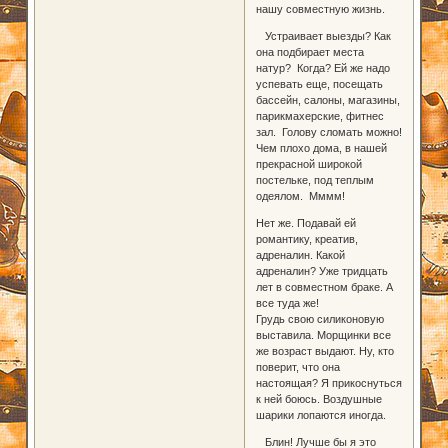
нашу совместную жизнь.
Устраивает выезды? Как
она подбирает места
натур? Когда? Ей же надо
успевать еще, посещать
бассейн, салоны, магазины,
парикмахерские, фитнес
зал. Голову сломать можно!
Чем плохо дома, в нашей
прекрасной широкой
постельке, под теплым
одеялом. Мммм!
Нет же. Подавай ей
романтику, креатив,
адреналин. Какой
адреналин? Уже тридцать
лет в совместном браке. А
все туда же!
Грудь свою силиконовую
выставила. Морщинки все
же возраст выдают. Ну, кто
поверит, что она
настоящая? Я прикоснуться
к ней боюсь. Воздушные
шарики лопаются иногда.
Блин! Лучше бы я это