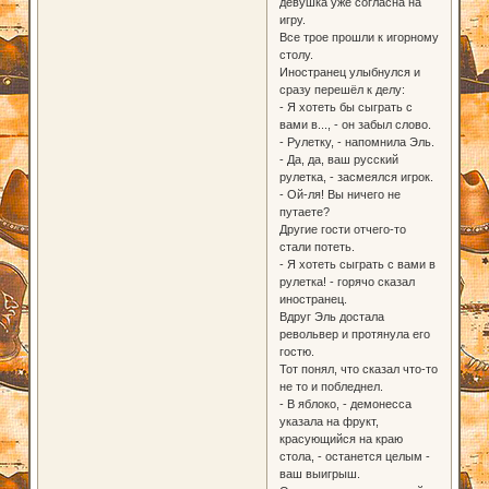
девушка уже согласна на
игру.
Все трое прошли к игорному
столу.
Иностранец улыбнулся и
сразу перешёл к делу:
- Я хотеть бы сыграть с
вами в..., - он забыл слово.
- Рулетку, - напомнила Эль.
- Да, да, ваш русский
рулетка, - засмеялся игрок.
- Ой-ля! Вы ничего не
путаете?
Другие гости отчего-то
стали потеть.
- Я хотеть сыграть с вами в
рулетка! - горячо сказал
иностранец.
Вдруг Эль достала
револьвер и протянула его
гостю.
Тот понял, что сказал что-то
не то и побледнел.
- В яблоко, - демонесса
указала на фрукт,
красующийся на краю
стола, - останется целым -
ваш выигрыш.