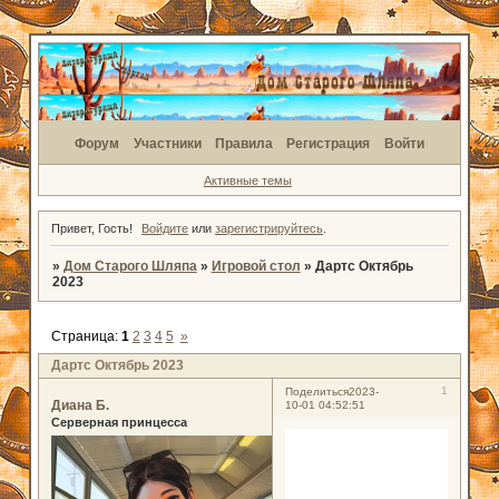
Форум
Участники
Правила
Регистрация
Войти
Активные темы
Привет, Гость!
Войдите
или
зарегистрируйтесь
.
»
Дом Старого Шляпа
»
Игровой стол
»
Дартс Октябрь
2023
Страница:
1
2
3
4
5
»
Дартс Октябрь 2023
1
Поделиться
2023-
Диана Б.
10-01 04:52:51
Серверная принцесса