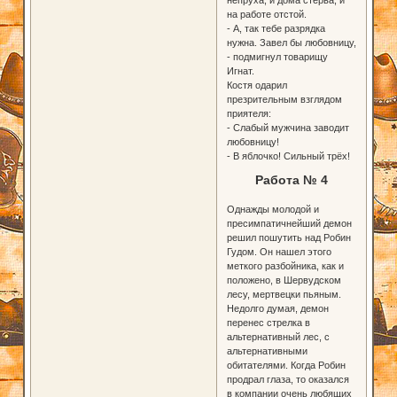
на работе отстой.
- А, так тебе разрядка
нужна. Завел бы любовницу,
- подмигнул товарищу
Игнат.
Костя одарил
презрительным взглядом
приятеля:
- Слабый мужчина заводит
любовницу!
- В яблочко! Сильный трёх!
Работа № 4
Однажды молодой и
пресимпатичнейший демон
решил пошутить над Робин
Гудом. Он нашел этого
меткого разбойника, как и
положено, в Шервудском
лесу, мертвецки пьяным.
Недолго думая, демон
перенес стрелка в
альтернативный лес, с
альтернативными
обитателями. Когда Робин
продрал глаза, то оказался
в компании очень любящих