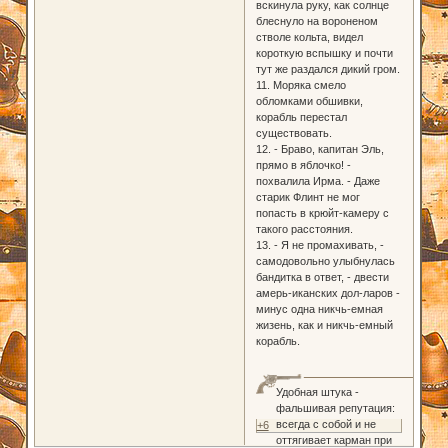
вскинула руку, как солнце
блеснуло на вороненом
стволе кольта, видел
короткую вспышку и почти
тут же раздался дикий гром.
11. Моряка смело
обломками обшивки,
корабль перестал
существовать.
12. - Браво, капитан Эль,
прямо в яблочко! -
похвалила Ирма. - Даже
старик Флинт не мог
попасть в крюйт-камеру с
такого расстояния.
13. - Я не промахивать, -
самодовольно улыбнулась
бандитка в ответ, - двести
амерь-иканских дол-ларов -
минус одна никчь-емная
жизень, как и никчь-емный
корабль.
Удобная штука -
фальшивая репутация:
всегда с собой и не
+6
оттягивает карман при