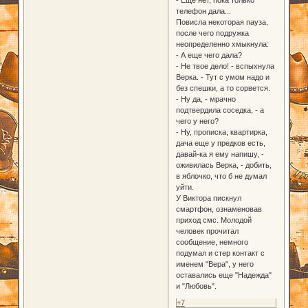
телефон дала...
Повисла некоторая пауза,
после чего подружка
неопределенно хмыкнула:
- А еще чего дала?
- Не твое дело! - вспыхнула
Верка. - Тут с умом надо и
без спешки, а то сорвется.
- Ну да, - мрачно
подтвердила соседка, - а
чего у него?
- Ну, прописка, квартирка,
дача еще у предков есть,
давай-ка я ему напишу, -
оживилась Верка, - добить,
в яблочко, что б не думал
уйти.
У Виктора пискнул
смартфон, ознаменовав
приход смс. Молодой
человек прочитал
сообщение, немного
подумал и стер контакт с
именем "Вера", у него
оставались еще "Надежда"
и "Любовь".
+7