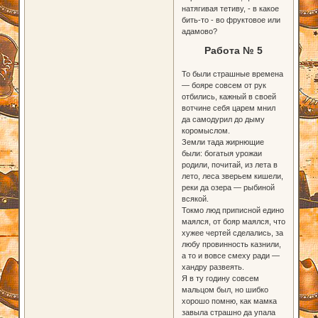
натягивая тетиву, - в какое
бить-то - во фруктовое или
адамово?
Работа № 5
То были страшные времена
— бояре совсем от рук
отбились, кажный в своей
вотчине себя царем мнил
да самодурил до дыму
коромыслом.
Земли тада жирнющие
были: богатыя урожаи
родили, почитай, из лета в
лето, леса зверьем кишели,
реки да озера — рыбиной
всякой.
Токмо люд приписной едино
маялся, от бояр маялся, что
хужее чертей сделались, за
любу провинность казнили,
а то и вовсе смеху ради —
хандру развеять.
Я в ту годину совсем
мальцом был, но шибко
хорошо помню, как мамка
завыла страшно да упала