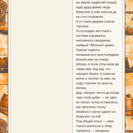
на землю подбитой птицей,
када деда дюжие люди
боярские в избу внесли да
на стол положили.
А из горла дедова стрела
торчала.
То осподарь местный с
гостями куражился,
иноземного лекаришку
забавой "Яблочко" дивил.
Ловили первого
попавшегося простолюдина,
вязали ему на голову
яблоко, в поле отпускали да
чирка ему под зад, что
швыдче бежал, а сами на
конях в погоню за ним, на
ходу стреляя из лука по
яблоку.
Дед, говорят, почти до конца
таво поля добег — ни один
не попал; чутка оставалось,
как пронзила глотку
евойную стрела одного из
боярских гостей.
Под общий хохот — каки
глазья раскосые у бояр
таперича — лекарика-