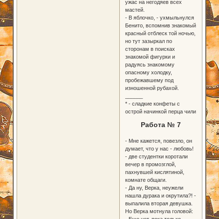
ужас на негодяев всех
мастей.
- В яблочко, - ухмыльнулся
Бенито, вспомнив знакомый
красный отблеск той ночью,
но тут зазыркал по
сторонам в поисках
знакомой фигурки и
радуясь знакомому
опасному холодку,
пробежавшему под
изношенной рубахой.
______
* - сладкие конфеты с
острой начинкой перца чили
Работа № 7
- Мне кажется, повезло, он
думает, что у нас - любовь!
- две студентки коротали
вечер в промозглой,
пахнувшей кислятиной,
комнате общаги.
- Да ну, Верка, неужели
нашла дурака и окрутила?! -
выпалила вторая девушка.
Но Верка мотнула головой:
- Еще нет, пока только