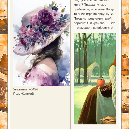
меня? Правда чуток с
прибавкой, но в тему. Когда
то была игра по рисунку. И
Плюшик предложил такой
вариант. Я и купилась... Вот
что вышло... не обессудте...
Уважение:
+5454
Пол:
Женский