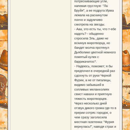
потрескивающие угли,
напевая грустную "Ла
Бруйя", а ее подруга Ирма
лежала на раскинутом
пончо и задумчиво
смотрела на звезды.
- Ааа, это есть ты, что т-ебе
надоть? - обыденно
спросила Эль, даже не
вскинув миротворца, но
бандит молча протянул
Дьяболике цветной немного
помятый кулек с
баррикачитос*.
- Надеюсь, поможет; я бы
предпочел в очередной раз
сдохнуть от руки Черной
Фурии, а не от пигалицы,
видимо забывшей в
сопливых меланхолиях
свист навахи и приятную
тяжесть миротворцев.
Через несколько дней
отзвук дикого грома где-то в
прерии сотряс городок, о
чем сразу заголосила
местная газетенка: "Фурия
вернулась!", наводя страх и