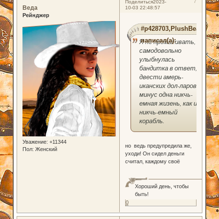
7
Поделиться
2023-
Веда
10-03 22:48:57
Рейнджер
#p428703,PlushBear
написал(а):
Я не промахивать, -
самодовольно
улыбнулась
бандитка в ответ, -
двести амерь-
иканских дол-ларов -
минус одна никчь-
емная жизень, как и
никчь-емный
корабль.
Уважение:
+11344
но ведь предупредила же,
Пол:
Женский
уходи! Он сидел деньги
считал, каждому своё
Хороший день, чтобы
быть!
0