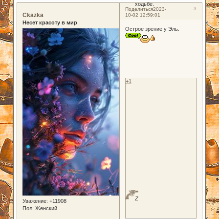
ходьбе.
3
Поделиться
2023-
Ckazka
10-02 12:59:01
Несет красоту в мир
Острое зрение у Эль.
+1
Z
Уважение:
+11908
Пол:
Женский