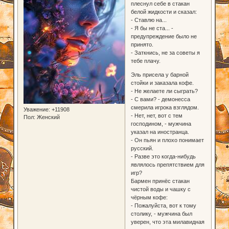
плеснул себе в стакан
белой жидкости и сказал:
- Ставлю на...
- Я бы не ста... -
предупреждение было не
принято.
- Заткнись, не за советы я
тебе плачу.
Эль присела у барной
стойки и заказала кофе.
- Не желаете ли сыграть?
- С вами? - демонесса
смерила игрока взглядом.
Уважение:
+11908
- Нет, нет, вот с тем
Пол:
Женский
господином, - мужчина
указал на иностранца.
- Он пьян и плохо понимает
русский.
- Разве это когда-нибудь
являлось препятствием для
игр?
Бармен принёс стакан
чистой воды и чашку с
чёрным кофе:
- Пожалуйста, вот к тому
столику, - мужчина был
уверен, что эта милавидная