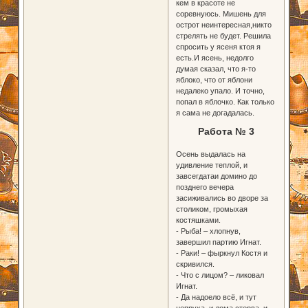
кем в красоте не
соревнуюсь. Мишень для
острот неинтересная,никто
стрелять не будет. Решила
спросить у ясеня ктоя я
есть.И ясень, недолго
думая сказал, что я-то
яблоко, что от яблони
недалеко упало. И точно,
попал в яблочко. Как только
я сама не догадалась.
Работа № 3
Осень выдалась на
удивление теплой, и
завсегдатаи домино до
позднего вечера
засиживались во дворе за
столиком, громыхая
костяшками.
- Рыба! – хлопнув,
завершил партию Игнат.
- Раки! – фыркнул Костя и
скривился.
- Что с лицом? – ликовал
Игнат.
- Да надоело всё, и тут
непруха, и дома стерва, и