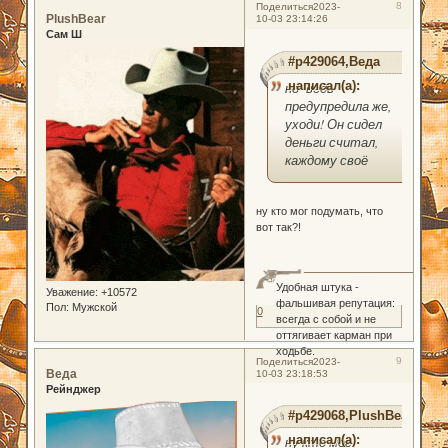
8
Поделиться
2023-
PlushBear
10-03 23:14:26
Сам Ш
#p429064,Веда
написал(а):
но ведь
предупредила же,
уходи! Он сидел
деньги считал,
каждому своё
ну кто мог подумать, что
вот так?!
Удобная штука -
Уважение:
+10572
фальшивая репутация:
Пол:
Мужской
0
всегда с собой и не
оттягивает карман при
ходьбе.
9
Поделиться
2023-
Веда
10-03 23:18:53
Рейнджер
#p429068,PlushBear
написал(а):
ну кто мог