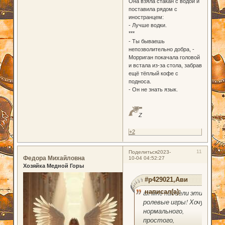
Она взяла стакан с водой и
поставила рядом с
иностранцем:
- Лучше водки.
***
- Ты бываешь
непозволительно добра, -
Морриган покачала головой
и встала из-за стола, забрав
ещё тёплый кофе с
подноса.
- Он не знать язык.
Z
+2
11
Поделиться
2023-
Федора Михайловна
10-04 04:52:27
Хозяйка Медной Горы
#p429021,Ави
написал(а):
ак мне надоели эти
ролевые игры! Хочу
нормального,
простого,