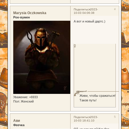
4
Поделиться
2023-
Marysia Oczkowska
10-03 04:06:38
Рок-вумен
А вот и новый дартс.)
0
Живи, чтобы сражаться!
Уважение:
+6933
Таков путь!
Пол:
Женский
5
Поделиться
2023-
Ави
10-03 18:41:10
Феечка
Ой, ну как же я? Как без