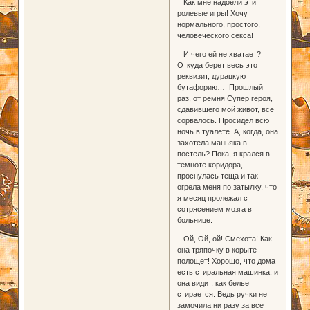
Как мне надоели эти
ролевые игры! Хочу
нормального, простого,
человеческого секса!
И чего ей не хватает?
Откуда берет весь этот
реквизит, дурацкую
бутафорию… Прошлый
раз, от ремня Супер героя,
сдавившего мой живот, всё
сорвалось. Просидел всю
ночь в туалете. А, когда, она
захотела маньяка в
постель? Пока, я крался в
темноте коридора,
проснулась теща и так
огрела меня по затылку, что
я месяц пролежал с
сотрясением мозга в
больнице.
Ой, Ой, ой! Смехота! Как
она тряпочку в корыте
полощет! Хорошо, что дома
есть стиральная машинка, и
она видит, как белье
стирается. Ведь ручки не
замочила ни разу за все