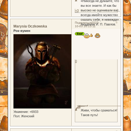
«Никогда не думайте, что
вы все знаете. И как бы
высоко не оценивали вас,
+3
всегда имейте мужество
сказать себе, я невежда».
6
Поделиться
2023-
Академик И. П. Павлов.
Marysia Oczkowska
10-03 20:15:11
Рок-вумен
0
Живи, чтобы сражаться!
Уважение:
+6933
Таков путь!
Пол:
Женский