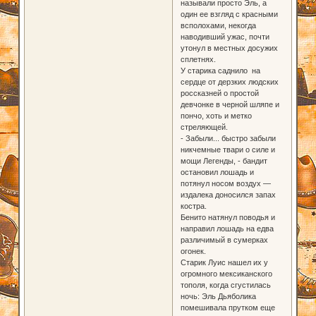
называли просто Эль, а
один ее взгляд с красными
всполохами, некогда
наводивший ужас, почти
утонул в местных досужих
сплетнях.
У старика саднило на
сердце от дерзких людских
россказней о простой
девчонке в черной шляпе и
пончо, хоть и метко
стреляющей.
- Забыли... быстро забыли
никчемные твари о силе и
мощи Легенды, - бандит
остановил лошадь и
потянул носом воздух —
издалека доносился запах
костра.
Бенито натянул поводья и
направил лошадь на едва
различимый в сумерках
огонек.
Старик Луис нашел их у
огромного мексиканского
тополя, когда сгустилась
ночь: Эль Дьяболика
помешивала прутком еще