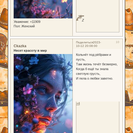
Z
Уважение:
+11909
Пол:
Женский
10
Поделиться
2023-
Ckazka
10-12 20:08:00
Несет красоту в мир
Кольнёт под рёбрами и
пусть,
Там жизнь течёт безмерно,
Когда б ещё ты знала
светлую грусть,
И пела о любви заветно.
+4