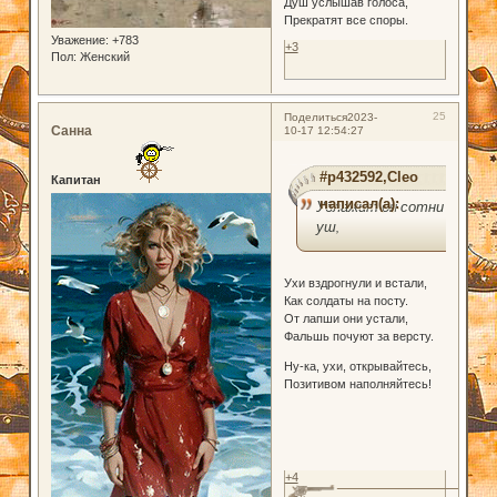
Душ услышав голоса,
Прекратят все споры.
Уважение:
+783
+3
Пол:
Женский
25
Поделиться
2023-
Санна
10-17 12:54:27
#p432592,Cleo
Капитан
написал(а):
Ублажит он сотни
уш,
Ухи вздрогнули и встали,
Как солдаты на посту.
От лапши они устали,
Фальшь почуют за версту.
Ну-ка, ухи, открывайтесь,
Позитивом наполняйтесь!
+4