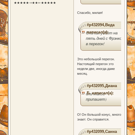
★★★★★-=★★=-★★★★★
Спасибо, милая!
#p432094,Веда
написал(а):
Она как уйдет на
пять дней с Фрэнком
в перегон!
Это небольшой перегон.
Настоящий перегон это
недели две, иногда даже
месяц.
#p432095,Диана
Б. написал(а):
или Макса
припашет)
О! Он большой конус, много
знает. Он справится.
#p432099,Санна