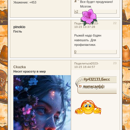
Все будет продумано!
Уважение:
+453
Мозгом.
+2
22
Поделиться
2023-
pinokio
10-15 13:37:28
Гость
Рыжей надо бздян
навешать. Для
профилактики.
0
23
Поделиться
2023-
Ckazka
10-15 16:44:57
Несет красоту в мир
#p432133,Бесс
написал(а):
Песнь души!