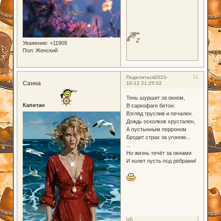
Z
Уважение:
+11909
Пол:
Женский
11
Поделиться
2023-
Санна
10-12 21:25:02
Тень шуршит за окном,
Капитан
В саркофаге бетон:
Взгляд труслив и печален.
Дождь осколков хрустален,
А пустынным перроном
Бродит страх за угоном...
...
Но жизнь течёт за окнами
И колет пусть под рёбрами!
+5