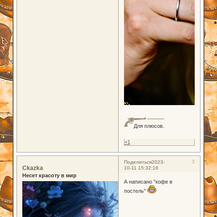
Для плюсов.
+1
3
Поделиться
2023-
Ckazka
10-11 15:32:16
Несет красоту в мир
А написано "кофе в
постель"