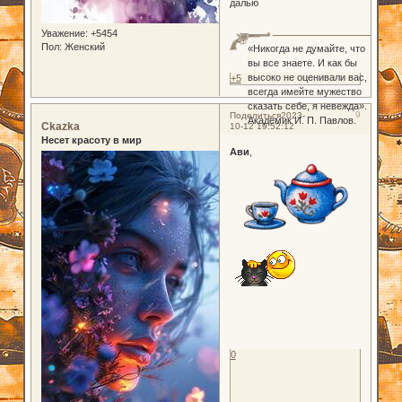
далью
Уважение:
+5454
Пол:
Женский
«Никогда не думайте, что
вы все знаете. И как бы
высоко не оценивали вас,
+5
всегда имейте мужество
сказать себе, я невежда».
9
Поделиться
2023-
Академик И. П. Павлов.
Ckazka
10-12 19:52:12
Несет красоту в мир
Ави
,
0