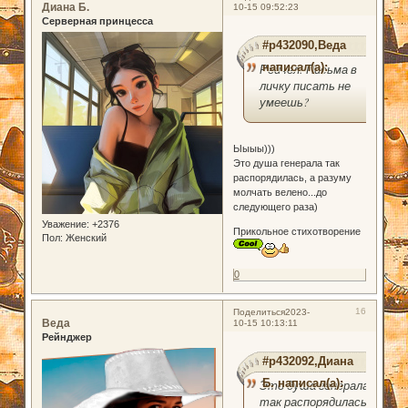
Диана Б.
10-15 09:52:23
Серверная принцесса
#p432090,Веда
написал(а):
Рейчел! Письма в
личку писать не
умеешь?
Ыыыы)))
Это душа генерала так
распорядилась, а разуму
молчать велено...до
следующего раза)
Уважение:
+2376
Прикольное стихотворение
Пол:
Женский
0
16
Поделиться
2023-
Веда
10-15 10:13:11
Рейнджер
#p432092,Диана
Б. написал(а):
Это душа генерала
так распорядилась,