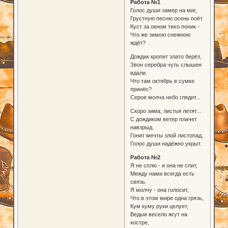
Работа №1
Голос души замер на миг,
Грустную песню осень поёт.
Куст за окном тихо поник -
Что же зимою снежною
ждёт?
Дождик кропит злато берёз,
Звон серебра чуть слышен
вдали.
Что там октябрь в сумке
принёс?
Серое молча небо глядит...
Скоро зима, листья летят...
С дождиком ветер плачет
навзрыд.
Гонит мечты злой листопад,
Голос души надёжно укрыт.
Работа №2
Я не сплю - и она не спит,
Между нами всегда есть
связь.
Я молчу - она голосит,
Что в этом мире одна грязь,
Кум куму руки целует,
Ведьм весело жгут на
костре,