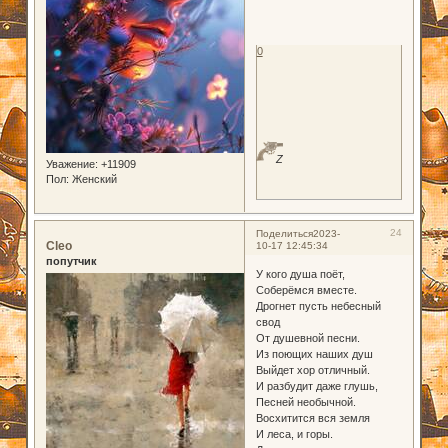
0
Z
Уважение:
+11909
Пол:
Женский
24
Поделиться
2023-
Cleo
10-17 12:45:34
попутчик
У кого душа поёт,
Соберёмся вместе.
Дрогнет пусть небесный
свод
От душевной песни.
Из поющих наших душ
Выйдет хор отличный.
И разбудит даже глушь,
Песней необычной.
Восхитится вся земля
И леса, и горы.