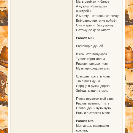
Мать своё дитя балует,
А чужим: «Замерзай
быстрей!»
Я молчу – от слов нет толку,
Всё равно никто не поймёт.
Она – кричит без умолку,
Потому её дело живёт.
Работа №3
Разговор с душой
В комнате полумрак
Тускло горит свеча
Рифме приходит час
Музы пришедшей шаг.
Слышан поэту в ночь
Тихо поёт душа
Сердце в руках держа
Звёзды глядят в окно.
Пусть неуклюж мой стих
Рифмы извилист путь
Слово души чуть-чуть
Есть и в строках моих.
Работа №4
Моя душа, расправив
крылья,