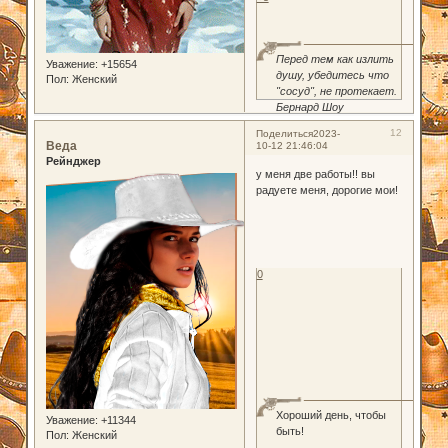
Перед тем как излить
Уважение:
+15654
душу, убедитесь что
Пол:
Женский
"сосуд", не протекает.
Бернард Шоу
12
Поделиться
2023-
Веда
10-12 21:46:04
Рейнджер
у меня две работы!! вы
радуете меня, дорогие мои!
0
Хороший день, чтобы
Уважение:
+11344
быть!
Пол:
Женский