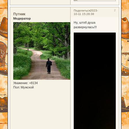
2
Поделиться
2023-
Путник
10-11 15:28:38
Модератор
Ну, штоб душа
развернулась!!!
Уважение:
+8134
Пол:
Мужской