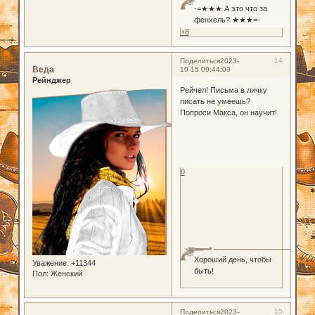
-=★★★ А это что за
фенхель? ★★★=-
+8
14
Поделиться
2023-
Веда
10-15 09:44:09
Рейнджер
Рейчел! Письма в личку
писать не умеешь?
Попроси Макса, он научит!
0
Хороший день, чтобы
Уважение:
+11344
быть!
Пол:
Женский
15
Поделиться
2023-