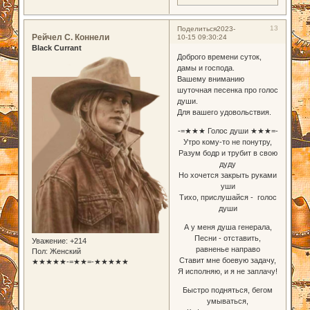
13
Поделиться
2023-
Рейчел С. Коннели
10-15 09:30:24
Black Currant
Доброго времени суток,
дамы и господа.
Вашему вниманию
шуточная песенка про голос
души.
Для вашего удовольствия.
-=★★★ Голос души ★★★=-
Утро кому-то не понутру,
Разум бодр и трубит в свою
дуду
Но хочется закрыть руками
уши
Тихо, прислушайся - голос
души
А у меня душа генерала,
Песни - отставить,
Уважение:
+214
равненье направо
Пол:
Женский
Ставит мне боевую задачу,
★★★★★-=★★=-★★★★★
Я исполняю, и я не заплачу!
Быстро подняться, бегом
умываться,