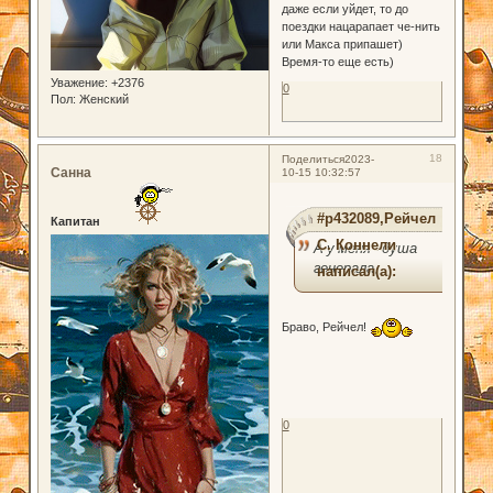
даже если уйдет, то до
поездки нацарапает че-нить
или Макса припашет)
Время-то еще есть)
Уважение:
+2376
0
Пол:
Женский
18
Поделиться
2023-
Санна
10-15 10:32:57
#p432089,Рейчел
Капитан
С. Коннели
А у меня - душа
генерала,
написал(а):
Браво, Рейчел!
0