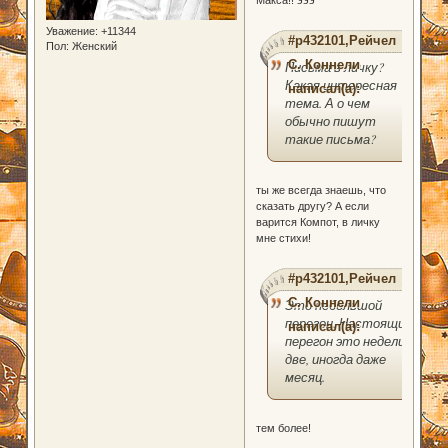
Уважение:
+11344
#p432101,Рейчел
Пол:
Женский
С. Коннели
Письма в личку?
Какая интересная
написал(а):
тема. А о чем
обычно пишут
такие письма?
ты же всегда знаешь, что
сказать другу? А если
варится Компот, в личку
мне стихи!
#p432101,Рейчел
С. Коннели
Это небольшой
перегон. Настоящий
написал(а):
перегон это недели
две, иногда даже
месяц.
тем более!