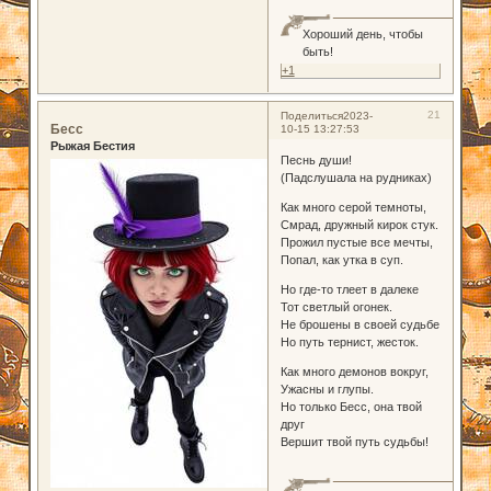
Хороший день, чтобы
быть!
+1
21
Поделиться
2023-
Бесс
10-15 13:27:53
Рыжая Бестия
Песнь души!
(Падслушала на рудниках)
Как много серой темноты,
Смрад, дружный кирок стук.
Прожил пустые все мечты,
Попал, как утка в суп.
Но где-то тлеет в далеке
Тот светлый огонек.
Не брошены в своей судьбе
Но путь тернист, жесток.
Как много демонов вокруг,
Ужасны и глупы.
Но только Бесс, она твой
друг
Вершит твой путь судьбы!