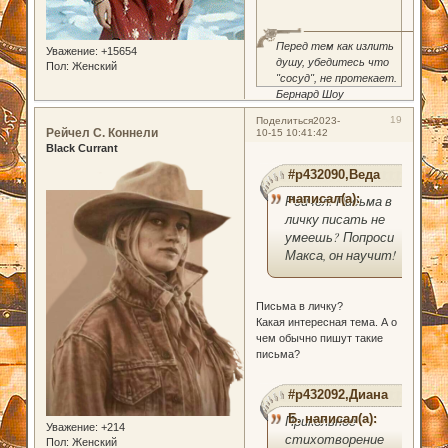
Перед тем как излить
Уважение:
+15654
душу, убедитесь что
Пол:
Женский
"сосуд", не протекает.
Бернард Шоу
19
Поделиться
2023-
Рейчел С. Коннели
10-15 10:41:42
Black Currant
#p432090,Веда
написал(а):
Рейчел! Письма в
личку писать не
умеешь? Попроси
Макса, он научит!
Письма в личку?
Какая интересная тема. А о
чем обычно пишут такие
письма?
#p432092,Диана
Б. написал(а):
Прикольное
Уважение:
+214
стихотворение
Пол:
Женский