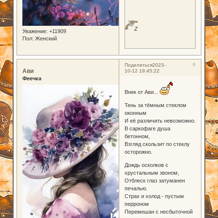
Z
Уважение:
+11909
Пол:
Женский
8
Поделиться
2023-
Ави
10-12 19:45:22
Феечка
Внек от Ави...
Тень за тёмным стеклом
оконным
И её различить невозможно.
В саркофаге душа
бетонном,
Взгляд скользит по стеклу
осторожно.
Дождь осколков с
хрустальным звоном,
Отблеск глаз затуманен
печалью.
Страх и холод - пустым
перроном
Перемешан с несбыточной