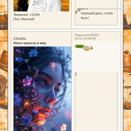
Хороший день, чтобы
Уважение:
+11344
быть!
Пол:
Женский
7
Поделиться
2023-
Ckazka
10-12 19:06:50
Несет красоту в мир
0