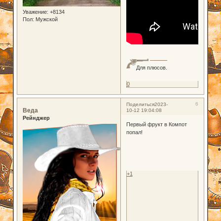
Уважение:
+8134
Пол:
Мужской
Для плюсов.
0
6
Поделиться
2023-
Веда
10-12 19:04:08
Рейнджер
Первый фрукт в Компот
попал!
+1