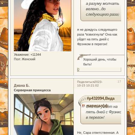
а разуму молчать
велено...до
следующего раза)
я не дождусь следующего
раза *взвизгнула* Она как
уйдет на пять дней с
Фрэнком в перегон!
Уважение:
+11344
Пол:
Женский
Хороший день, чтобы
быть!
0
17
Поделиться
2023-
Диана Б.
10-15 10:21:02
Серверная принцесса
#p432094,Веда
написал(а):
Она как уйдет на
пять дней с Фрэнком
в перегон!
Не, Сара ответственная. А