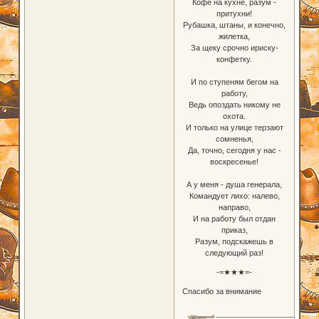
Кофе на кухне, разум -
притухни!
Рубашка, штаны, и конечно,
жилетка,
За щеку срочно ириску-
конфетку.
И по ступеням бегом на
работу,
Ведь опоздать никому не
охота.
И только на улице терзают
сомненья,
Да, точно, сегодня у нас -
воскресенье!
А у меня - душа генерала,
Командует лихо: налево,
направо,
И на работу был отдан
приказ,
Разум, подскажешь в
следующий раз!
-=★★★=-
Спасибо за внимание