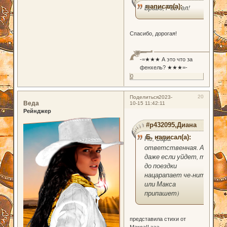
написал(а):
Браво, Рейчел!
Спасибо, дорогая!
-=★★★ А это что за
фенхель? ★★★=-
0
20
Поделиться
2023-
Веда
10-15 11:42:11
Рейнджер
#p432095,Диана
Б. написал(а):
Не, Сара
ответственная. А
даже если уйдет, то
до поездки
нацарапает че-нить
или Макса
припашет)
представила стихи от
Макса!! эээ