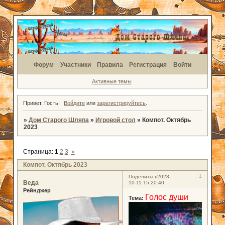
Форум
Участники
Правила
Регистрация
Войти
Активные темы
Привет, Гость!
Войдите
или
зарегистрируйтесь
.
»
Дом Старого Шляпа
»
Игровой стол
»
Компот. Октябрь
2023
Страница:
1
2
3
»
Компот. Октябрь 2023
1
Поделиться
2023-
Веда
10-11 15:20:40
Рейнджер
Голос души
Тема: