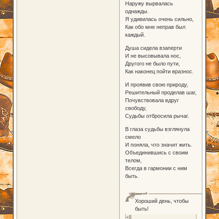
Наружу вырвалась
однажды.
Я удивилась очень сильно,
Как обо мне неправ был
каждый.
Душа сидела взаперти
И не высовывала нос,
Другого не было пути,
Как наконец пойти вразнос.
И проявив свою природу,
Решительный проделав шаг,
Почувствовала вдруг
свободу,
Судьбы отбросила рычаг.
В глаза судьбы взглянула
смело
И поняла, что значит жить.
Объединившись с своим
телом,
Всегда в гармонии с ним
быть.
Хороший день, чтобы
быть!
+8