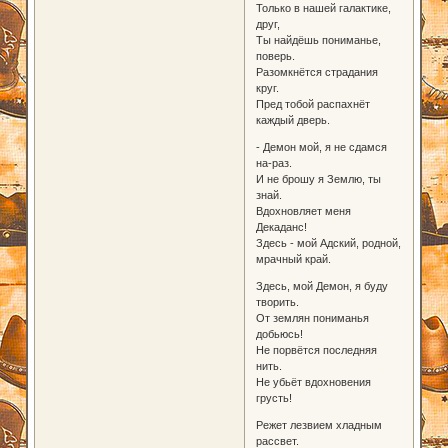
Только в нашей галактике,
друг,
Ты найдёшь пониманье,
поверь.
Разомкнётся страдания
круг.
Пред тобой распахнёт
каждый дверь.
- Демон мой, я не сдамся
на-раз.
И не брошу я Землю, ты
знай.
Вдохновляет меня
Декаданс!
Здесь - мой Адский, родной,
мрачный край.
Здесь, мой Демон, я буду
творить.
От землян пониманья
добьюсь!
Не порвётся последняя
нить.
Не убьёт вдохновения
грусть!
Режет лезвием хладным
рассвет.