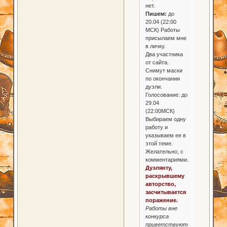
нет.
Пишем:
до
20.04 (22:00
МСК) Работы
присылаем мне
в личку.
Два участника
от сайта.
Снимут маски
по окончании
дуэли.
Голосование: до
29.04
(22:00МСК)
Выбираем одну
работу и
указываем ее в
этой теме.
Желательно, с
комментариями.
Дуэлянту,
раскрывшему
авторство,
засчитывается
поражение.
Работы вне
конкурса
приветствуются.