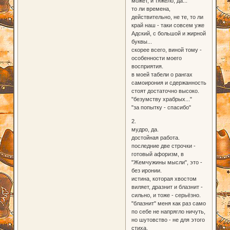
может, и тяжело, да...
то ли времена,
действительно, не те, то ли
край наш - таки совсем уже
Адский, с большой и жирной
буквы...
скорее всего, виной тому -
особенности моего
восприятия.
в моей табели о рангах
самоирония и сдержанность
стоят достаточно высоко.
"безумству храбрых..."
"за попытку - спасибо"
2.
мудро, да.
достойная работа.
последние две строчки -
готовый афоризм, в
"Жемчужины мысли", это -
без иронии.
истина, которая хвостом
виляет, дразнит и блазнит -
сильно, и тоже - серьёзно.
"блазнит" меня как раз само
по себе не напрягло ничуть,
но шутовство - не для этого
стиха.