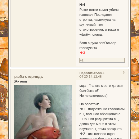
№4
Розги сотни комет убили
наповал. Последняя
строчка, намекнула на
шутливый тон
стихотворения, и тогда я
«фсё» поняла.
Взяв в руки ревОльвер,
голосую за -
№3
+1
9
Поделиться
2018-
рыба-стерлядь
04-25 14:12:48
Житель
мда... "на его месте должен
был быть я!"
Но не сложилось)
По работам:
№1 - подражание классикам
в +, вольное обращение с
-нья/-ния ради ритма в -,
длина для меня в этом
случае в +, тема раскрыта
№2 - смысловое ядро
хорошо, но больше как раз