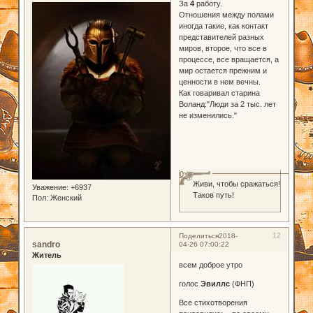
За
4
работу.
Отношения между полами
иногда такие, как контакт
представителей разных
миров, второе, что все в
процессе, все вращается, а
мир остается прежним и
ценности в нем вечны.
Как говаривал старина
Воланд:"Люди за 2 тыс. лет
не изменились."
0
Живи, чтобы сражаться!
Уважение:
+6937
Таков путь!
Пол:
Женский
12
Поделиться
2018-
sandro
04-26 07:00:22
Житель
всем доброе утро
голос
Эвиллс
(ФНП)
Все стихотворения