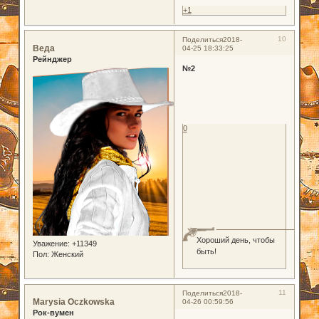
+1
10
Поделиться
2018-
Веда
04-25 18:33:25
Рейнджер
№2
0
Хороший день, чтобы
Уважение:
+11349
быть!
Пол:
Женский
11
Поделиться
2018-
Marysia Oczkowska
04-26 00:59:56
Рок-вумен