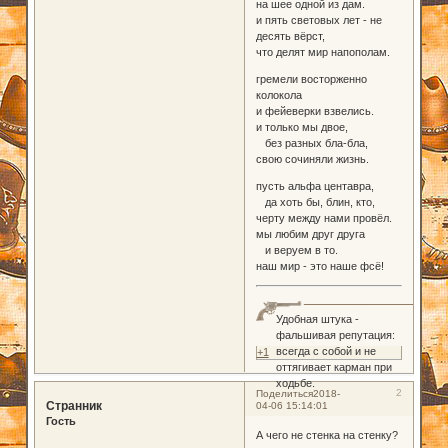
на шее одной из дам.
и пять световых лет - не
десять вёрст,
что делят мир напополам.
гремели восторженно
колокола
и фейеверки взвелись.
и только мы двое,
без разных бла-бла,
свою сочиняли жизнь.
пусть альфа центавра,
да хоть бы, блин, кто,
черту между нами провёл.
мы любим друг друга
и веруем в то.
наш мир - это наше фсё!
Удобная штука -
фальшивая репутация:
всегда с собой и не
+1
оттягивает карман при
ходьбе.
2
Поделиться
2018-
Странник
04-06 15:14:01
Гость
А чего не стенка на стенку?