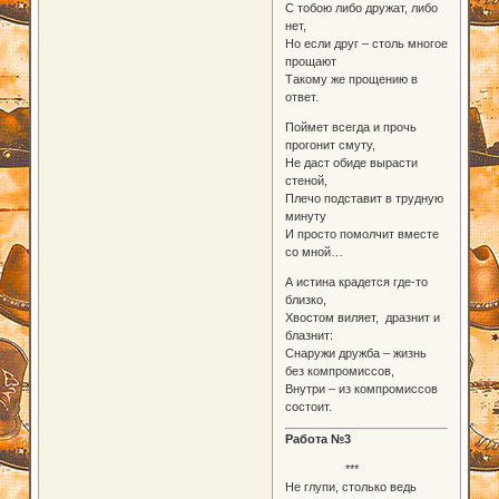
С тобою либо дружат, либо
нет,
Но если друг – столь многое
прощают
Такому же прощению в
ответ.
Поймет всегда и прочь
прогонит смуту,
Не даст обиде вырасти
стеной,
Плечо подставит в трудную
минуту
И просто помолчит вместе
со мной…
А истина крадется где-то
близко,
Хвостом виляет, дразнит и
блазнит:
Снаружи дружба – жизнь
без компромиссов,
Внутри – из компромиссов
состоит.
Работа №3
***
Не глупи, столько ведь