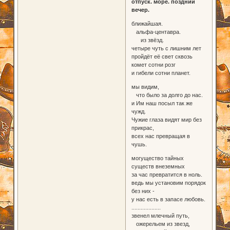
отпуск. море. поздний
вечер.
ближайшая.
альфа-центавра.
из звёзд.
четыре чуть с лишним лет
пройдёт её свет сквозь
комет сотни розг
и гибели сотни планет.
мы видим,
что было за долго до нас.
и Им наш посыл так же
чужд.
Чужие глаза видят мир без
прикрас,
всех нас превращая в
чушь.
могущество тайных
существ внеземных
за час превратится в ноль.
ведь мы установим порядок
без них -
у нас есть в запасе любовь.
...................
звенел млечный путь,
ожерельем из звезд,