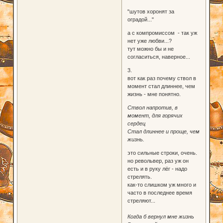
"шутов хоронят за
оградой..."
а с компромиссом - так уж
нет уже любви...?
тут можно бы и не
согласиться, наверное...
3.
вот как раз почему ствол в
момент стал длиннее, чем
жизнь - мне понятно.
Ствол напротив, в
момент, для горячих
сердец
Стал длиннее и проще, чем
жизнь.
это сильные строки, очень.
но револьвер, раз уж он
есть и в руку лёг - надо
стрелять.
как-то слишком уж много и
часто в последнее время
стреляют...
Когда б вернул мне жизнь