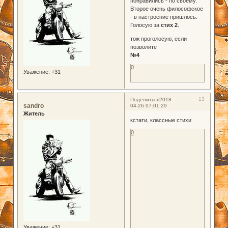
понравились - по своему.
Второе очень философское
- в настроение пришлось.
Голосую за
стих 2
.
тож проголосую, если
позволите
№4
0
Уважение:
+31
13
Поделиться
2018-
sandro
04-26 07:01:29
Житель
кстати, классные стихи
0
Уважение:
+31