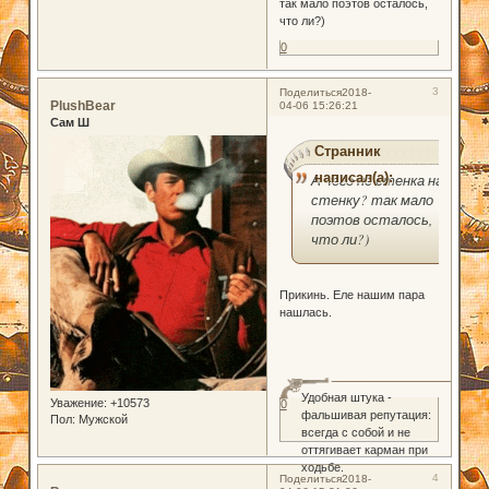
так мало поэтов осталось,
что ли?)
0
3
Поделиться
2018-
PlushBear
04-06 15:26:21
Сам Ш
Странник
написал(а):
А чего не стенка на
стенку? так мало
поэтов осталось,
что ли?)
Прикинь. Еле нашим пара
нашлась.
Удобная штука -
Уважение:
+10573
0
фальшивая репутация:
Пол:
Мужской
всегда с собой и не
оттягивает карман при
ходьбе.
4
Поделиться
2018-