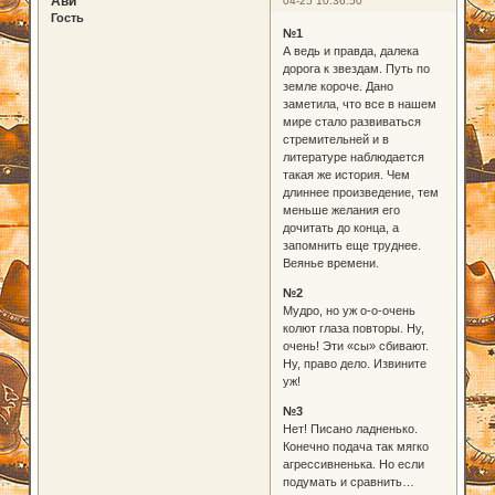
Ави
04-25 10:36:50
Гость
№1
А ведь и правда, далека
дорога к звездам. Путь по
земле короче. Дано
заметила, что все в нашем
мире стало развиваться
стремительней и в
литературе наблюдается
такая же история. Чем
длиннее произведение, тем
меньше желания его
дочитать до конца, а
запомнить еще труднее.
Веянье времени.
№2
Мудро, но уж о-о-очень
колют глаза повторы. Ну,
очень! Эти «сы» сбивают.
Ну, право дело. Извините
уж!
№3
Нет! Писано ладненько.
Конечно подача так мягко
агрессивненька. Но если
подумать и сравнить…