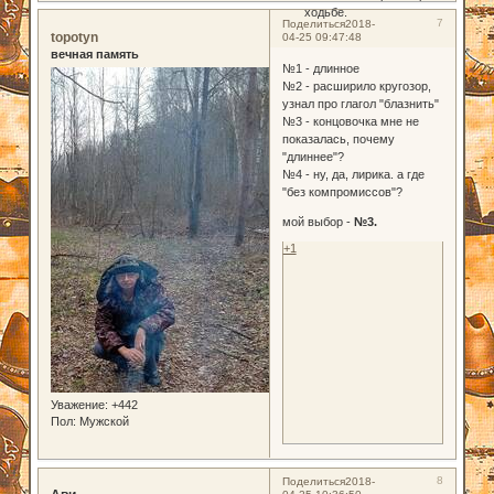
ходьбе.
7
Поделиться
2018-
topotyn
04-25 09:47:48
вечная память
№1 - длинное
№2 - расширило кругозор,
узнал про глагол "блазнить"
№3 - концовочка мне не
показалась, почему
"длиннее"?
№4 - ну, да, лирика. а где
"без компромиссов"?
мой выбор -
№3.
+1
Уважение:
+442
Пол:
Мужской
8
Поделиться
2018-