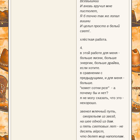
Всевышний
И вновь вручил мне
пистолет,
Я б точно так же лопал
вишни
И целил просто в белый
свет!..
хлёсткая работа.
4.
в этой работе для меня -
больше жизни, больше
энергии, больше драйва,
если хотите.
в сравнении с
предыдущими, и для меня -
больше.
"комет сотни розг" - а
почему бы и нет?
я не могу сказать, что это -
нехорошо.
звенел млечный путь,
ожерельем из звезд,
на шее одной из дам.
и пять световых лет - не
десять вёрст,
что делят мир напополам
.