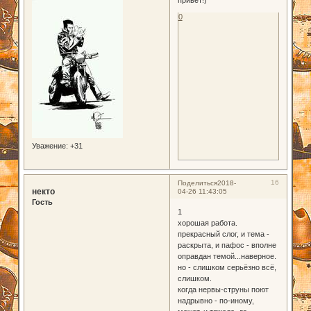
0
Уважение:
+31
16
Поделиться
2018-
некто
04-26 11:43:05
Гость
1
хорошая работа.
прекрасный слог, и тема -
раскрыта, и пафос - вполне
оправдан темой...наверное.
но - слишком серьёзно всё,
слишком.
когда нервы-струны поют
надрывно - по-иному,