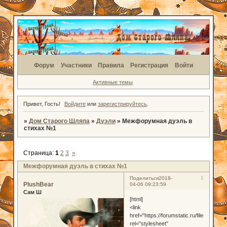
Форум
Участники
Правила
Регистрация
Войти
Активные темы
Привет, Гость!
Войдите
или
зарегистрируйтесь
.
»
Дом Старого Шляпа
»
Дуэли
»
Межфорумная дуэль в
стихах №1
Страница:
1
2
3
»
Межфорумная дуэль в стихах №1
1
Поделиться
2018-
PlushBear
04-06 09:23:59
Сам Ш
[html]
<link
href="https://forumstatic.ru/files/0019/
rel="stylesheet"