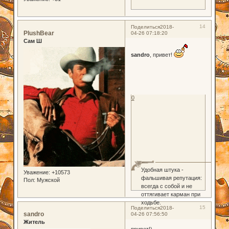
14
Поделиться
2018-
PlushBear
04-26 07:18:20
Сам Ш
sandro
, привет!
0
Удобная штука -
Уважение:
+10573
фальшивая репутация:
Пол:
Мужской
всегда с собой и не
оттягивает карман при
ходьбе.
15
Поделиться
2018-
sandro
04-26 07:56:50
Житель
привет!)