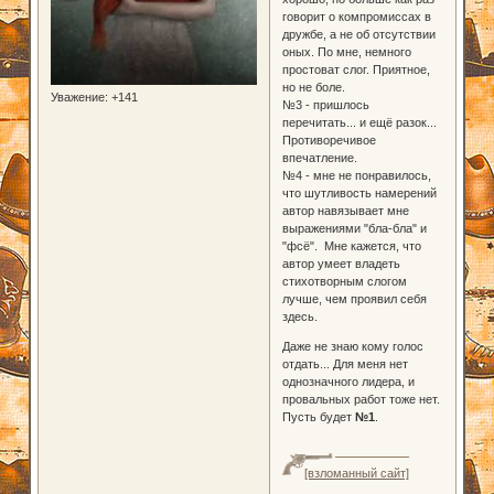
говорит о компромиссах в
дружбе, а не об отсутствии
оных. По мне, немного
простоват слог. Приятное,
но не боле.
Уважение:
+141
№3 - пришлось
перечитать... и ещё разок...
Противоречивое
впечатление.
№4 - мне не понравилось,
что шутливость намерений
автор навязывает мне
выражениями "бла-бла" и
"фсё". Мне кажется, что
автор умеет владеть
стихотворным слогом
лучше, чем проявил себя
здесь.
Даже не знаю кому голос
отдать... Для меня нет
однозначного лидера, и
провальных работ тоже нет.
Пусть будет
№1
.
[взломанный сайт]