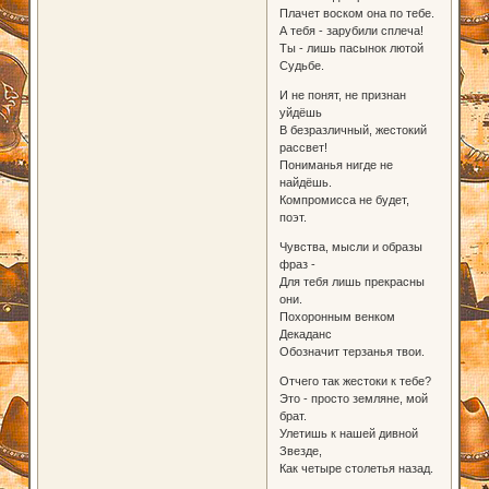
Плачет воском она по тебе.
А тебя - зарубили сплеча!
Ты - лишь пасынок лютой
Судьбе.
И не понят, не признан
уйдёшь
В безразличный, жестокий
рассвет!
Пониманья нигде не
найдёшь.
Компромисса не будет,
поэт.
Чувства, мысли и образы
фраз -
Для тебя лишь прекрасны
они.
Похоронным венком
Декаданс
Обозначит терзанья твои.
Отчего так жестоки к тебе?
Это - просто земляне, мой
брат.
Улетишь к нашей дивной
Звезде,
Как четыре столетья назад.