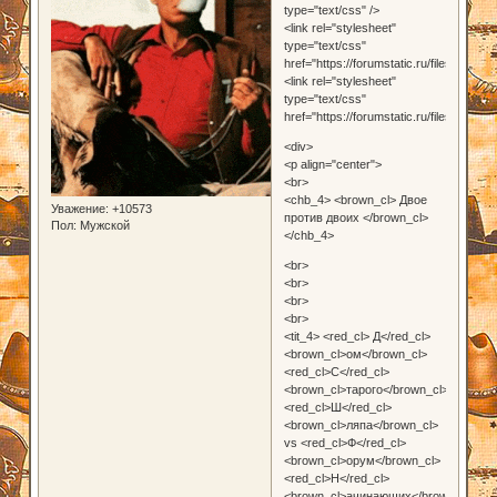
type="text/css" />
<link rel="stylesheet"
type="text/css"
href="https://forumstatic.ru/files/0019/
<link rel="stylesheet"
type="text/css"
href="https://forumstatic.ru/files/0019/
<div>
<p align="center">
<br>
<chb_4> <brown_cl> Двое
Уважение:
+10573
против двоих </brown_cl>
Пол:
Мужской
</chb_4>
<br>
<br>
<br>
<br>
<tit_4> <red_cl> Д</red_cl>
<brown_cl>ом</brown_cl>
<red_cl>С</red_cl>
<brown_cl>тарого</brown_cl>
<red_cl>Ш</red_cl>
<brown_cl>ляпа</brown_cl>
vs <red_cl>Ф</red_cl>
<brown_cl>орум</brown_cl>
<red_cl>Н</red_cl>
<brown_cl>ачинающих</brown_cl>