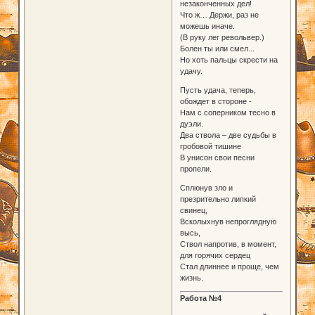
незаконченных дел!
Что ж… Держи, раз не
можешь иначе.
(В руку лег револьвер.)
Болен ты или смел...
Но хоть пальцы скрести на
удачу.
Пусть удача, теперь,
обождет в стороне -
Нам с соперником тесно в
дуэли.
Два ствола – две судьбы в
гробовой тишине
В унисон свои песни
пропели.
Сплюнув зло и
презрительно липкий
свинец,
Всколыхнув непроглядную
высь,
Ствол напротив, в момент,
для горячих сердец
Стал длиннее и проще, чем
жизнь.
Работа №4