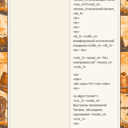
<red_cl>П</red_cl>
<brown_cl>исателей</brown_cl>
</tit_4>
<br>
<br>
<br>
<br>
<tit_3> <coffe_cl>
межфорумный поэтический
поединок</coffe_cl> </tit_3>
<br> <br>
<chb_3> <wood_cl> "без
компромиссов" </wood_cl>
</chb_3>
</p>
</div>
<div class="hr"><br></div>
<br>
<p align="center">
<cur_2> <violet_cl>
Выстрелы прогремели!
Читаем, обсуждаем,
оцениваем! </violet_cl>
</cur_2>
</p>