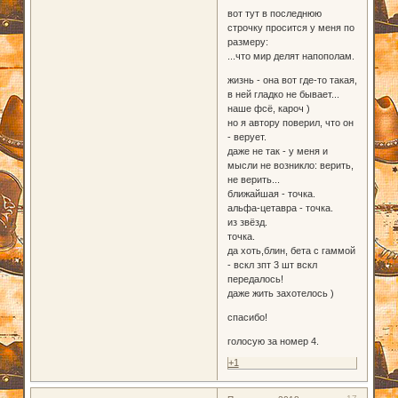
вот тут в последнюю
строчку просится у меня по
размеру:
...что мир делят напополам.
жизнь - она вот где-то такая,
в ней гладко не бывает...
наше фсё, кароч )
но я автору поверил, что он
- верует.
даже не так - у меня и
мысли не возникло: верить,
не верить...
ближайшая - точка.
альфа-цетавра - точка.
из звёзд.
точка.
да хоть,блин, бета с гаммой
- вскл зпт 3 шт вскл
передалось!
даже жить захотелось )
спасибо!
голосую за номер 4.
+1