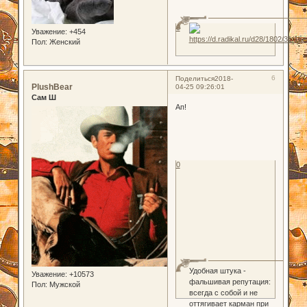
0
Уважение:
+454
Пол:
Женский
6
Поделиться
2018-
PlushBear
04-25 09:26:01
Сам Ш
Ап!
0
Удобная штука -
Уважение:
+10573
фальшивая репутация:
Пол:
Мужской
всегда с собой и не
оттягивает карман при