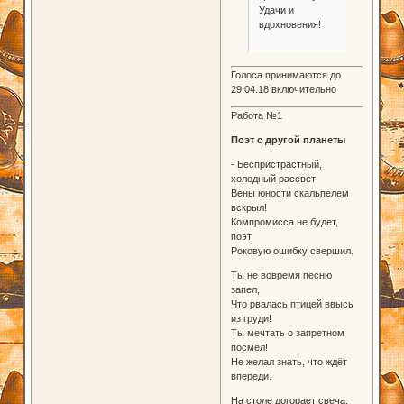
Удачи и
вдохновения!
Голоса принимаются до
29.04.18 включительно
Работа №1
Поэт с другой планеты
- Беспристрастный,
холодный рассвет
Вены юности скальпелем
вскрыл!
Компромисса не будет,
поэт.
Роковую ошибку свершил.
Ты не вовремя песню
запел,
Что рвалась птицей ввысь
из груди!
Ты мечтать о запретном
посмел!
Не желал знать, что ждёт
впереди.
На столе догорает свеча.