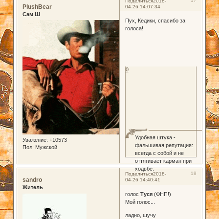
17
Поделиться
2018-
PlushBear
04-26 14:07:34
Сам Ш
Пух, Кедики, спасибо за
голоса!
0
Удобная штука -
Уважение:
+10573
фальшивая репутация:
Пол:
Мужской
всегда с собой и не
оттягивает карман при
ходьбе.
18
Поделиться
2018-
sandro
04-26 14:40:41
Житель
голос
Туся
(ФНП!)
Мой голос...
ладно, шучу