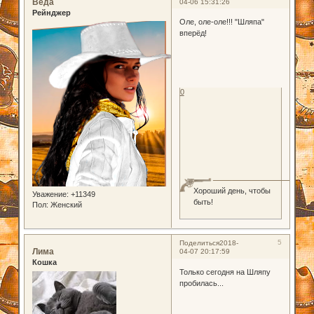
Веда
04-06 15:31:26
Рейнджер
Оле, оле-оле!!! "Шляпа"
вперёд!
0
Хороший день, чтобы
Уважение:
+11349
быть!
Пол:
Женский
5
Поделиться
2018-
Лима
04-07 20:17:59
Кошка
Только сегодня на Шляпу
пробилась...