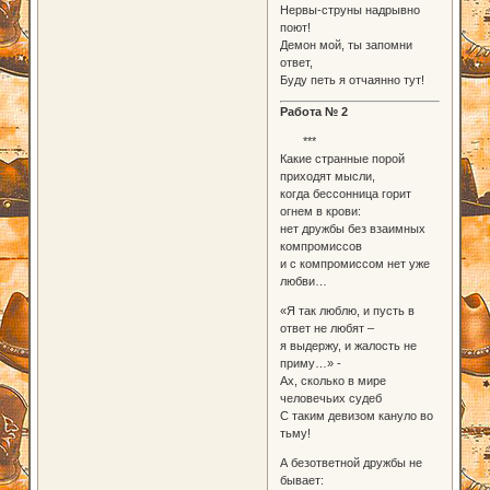
Нервы-струны надрывно
поют!
Демон мой, ты запомни
ответ,
Буду петь я отчаянно тут!
Работа № 2
***
Какие странные порой
приходят мысли,
когда бессонница горит
огнем в крови:
нет дружбы без взаимных
компромиссов
и с компромиссом нет уже
любви…
«Я так люблю, и пусть в
ответ не любят –
я выдержу, и жалость не
приму…» -
Ах, сколько в мире
человечьих судеб
С таким девизом кануло во
тьму!
А безответной дружбы не
бывает: