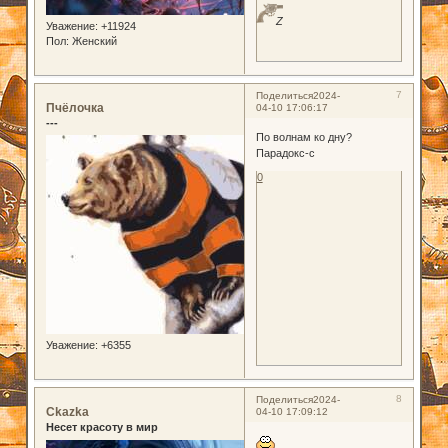
Z
Уважение:
+11924
Пол:
Женский
7
Поделиться
2024-
Пчёлочка
04-10 17:06:17
---
По волнам ко дну?
Парадокс-с
0
Уважение:
+6355
8
Поделиться
2024-
Ckazka
04-10 17:09:12
Несет красоту в мир