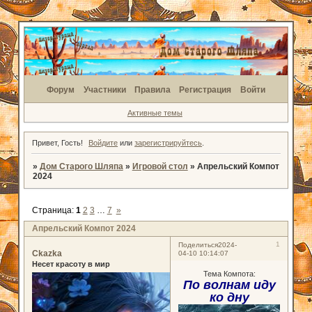
Форум
Участники
Правила
Регистрация
Войти
Активные темы
Привет, Гость!
Войдите
или
зарегистрируйтесь
.
»
Дом Старого Шляпа
»
Игровой стол
»
Апрельский Компот
2024
Страница:
1
2
3
…
7
»
Апрельский Компот 2024
1
Поделиться
2024-
Ckazka
04-10 10:14:07
Несет красоту в мир
Тема Компота:
По волнам иду
ко дну