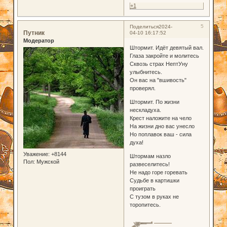
+1
5
Поделиться
2024-
Путник
04-10 16:17:52
Модератор
Штормит. Идёт девятый вал.
Глаза закройте и молитесь
Сквозь страх НептУну
улыбнитесь.
Он вас на "вшивость"
проверял.
Штормит. По жизни
нескладуха.
Крест наложите на чело
На жизни дно вас унесло
Но поплавок ваш - сила
духа!
Уважение:
+8144
Штормам назло
Пол:
Мужской
развеселитесь!
Не надо горе горевать
Судьбе в картишки
проиграть
С тузом в руках не
торопитесь.