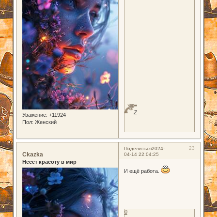
Z
Уважение:
+11924
Пол:
Женский
23
Поделиться
2024-
Ckazka
04-14 22:04:25
Несет красоту в мир
И ещё работа.
0