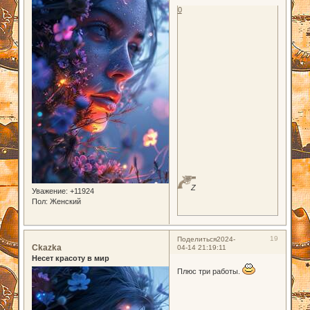
0
Z
Уважение:
+11924
Пол:
Женский
19
Поделиться
2024-
Ckazka
04-14 21:19:11
Несет красоту в мир
Плюс три работы.