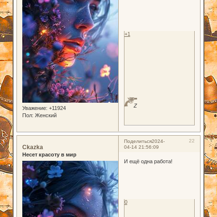
+1
Z
Уважение:
+11924
Пол:
Женский
22
Поделиться
2024-
Ckazka
04-14 21:56:09
Несет красоту в мир
И ещё одна работа!
0