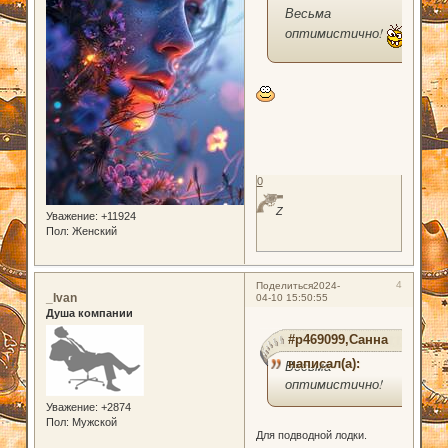
Весьма
оптимистично!
0
Z
Уважение:
+11924
Пол:
Женский
4
Поделиться
2024-
_Ivan
04-10 15:50:55
Душа компании
#p469099,Санна
написал(а):
Весьма
оптимистично!
Уважение:
+2874
Пол:
Мужской
Для подводной лодки.