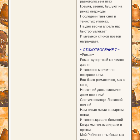
разноголосьем птах
Гремят, звенят, бушуют на
реках ледоходы
Последний тает снег в
тенистых уголках.
На дно весны апрель нас
быстро увлекает
И музыкой стихов поэтов
награждает.
~ СТИХОТВОРЕНИЕ 7 ~
=Роман=
Роман курортный кончился
давно
И телефон молчит по
воскресеньям.
Все было романтично, как в
кино,
Но летний день сменился
днем осенним!
Светило солнце. Ласковой
волной
Нам океан лизал с азартом
пятки,
И тело выдавало белизной
Когда мы голыми играли в
прятки.
Мой Робинзон, ты бегал как
олень,