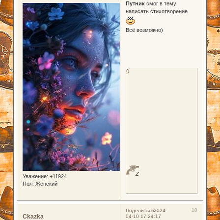
Путник
смог в тему
написать стихотворение.
Всё возможно)
0
Z
Уважение:
+11924
Пол:
Женский
10
Поделиться
2024-
Ckazka
04-10 17:24:17