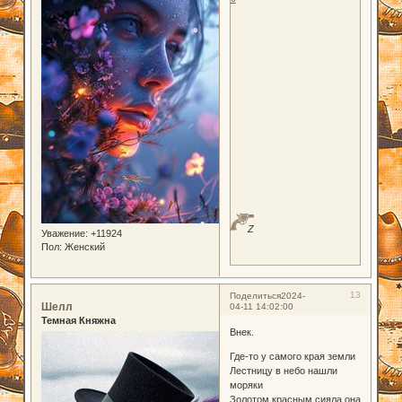
Z
Уважение:
+11924
Пол:
Женский
13
Поделиться
2024-
Шелл
04-11 14:02:00
Темная Княжна
Внек.
Где-то у самого края земли
Лестницу в небо нашли
моряки
Золотом красным сияла она