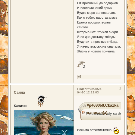
От признаний до подарков
И воспоминаний ярких.
Будто море волновалась
Как с тобою расставалась.
Время прошло, волны
стихли.
Шторма нет. Утихли вихри.
Я со дна достану звёзды,
Буду вить простые гнёзда.
Я начну всю жизнь сначала,
Жизнь у нового причала.
Z
+6
2
Поделиться
2024-
Санна
04-10 12:22:03
#p469068,Ckazka
Капитан
написал(а):
По волнам иду ко дну
Весьма оптимистично!