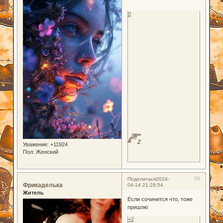
0
Z
Уважение:
+11924
Пол:
Женский
20
Поделиться
2024-
Фрикаделька
04-14 21:28:54
Житель
Если сочинится что, тоже
пришлю
+2