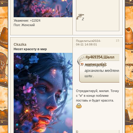
Z
Уважение:
+11924
Пол:
Женский
15
Поделиться
2024-
Ckazka
04-11 14:08:01
Несет красоту в мир
#p469354,Шелл
написал(а):
Навстречу -
архангелы медленно
шли .
Отредактируй, милая. Точку
с "и" в конце поближе
поставь и будет красота.
0