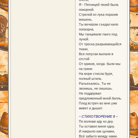
Я - Пятницей твоей была
покорной.
Стрелой из лука поразив
мишень,
Ты вечером съедал кило
попкорна.
Мы танцевали танго под
луной.
От треска разрывающейся
ткани,
Все попугаи выпали в
отстой
От криков, когда были мы
на грани.
На море стихла буря,
полный штиль.
Разъехались. Ты не
звонишь, не пишешь.
Не поддержал
предложенный мной билль.
Плод встреч во мне уже
живет и дышит.
~ СТИХОТВОРЕНИЕ 8 ~
По волнам иду ко дну.
Ты оставил меня одну.
И накрыло как цунами,
Всё забыто между нами.