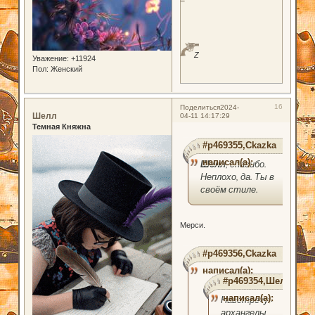
Z
Уважение:
+11924
Пол:
Женский
16
Поделиться
2024-
Шелл
04-11 14:17:29
Темная Княжна
#p469355,Ckazka
написал(а):
Шелл
, спасибо.
Неплохо, да. Ты в
своём стиле.
Мерси.
#p469356,Ckazka
написал(а):
#p469354,Шелл
написал(а):
Навстречу -
архангелы