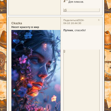
Для плюсов.
+5
6
Поделиться
2024-
Ckazka
04-10 16:44:30
Несет красоту в мир
Путник
, спасибо!
0