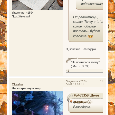
медленно шли .
Уважение:
+1594
Отредактируй,
Пол:
Женский
милая. Точку с "и" в
конце поближе
поставь и будет
красота.
О, конечно. Благодарю.
"Не противься злому"
( Матф., 5:39.)
+1
17
Поделиться
2024-
Ckazka
04-11 14:18:41
Несет красоту в мир
#p469359,Шелл
написал(а):
О, конечно.
Благодарю.