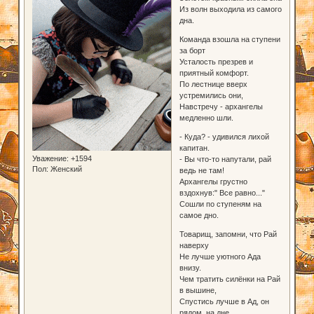
Из волн выходила из самого
дна.
Команда взошла на ступени
за борт
Усталость презрев и
приятный комфорт.
По лестнице вверх
устремились они,
Навстречу - архангелы
медленно шли.
- Куда? - удивился лихой
капитан.
Уважение:
+1594
- Вы что-то напутали, рай
Пол:
Женский
ведь не там!
Архангелы грустно
вздохнув:" Все равно..."
Сошли по ступеням на
самое дно.
Товарищ, запомни, что Рай
наверху
Не лучше уютного Ада
внизу.
Чем тратить силёнки на Рай
в вышине,
Спустись лучше в Ад, он
рядом, на дне.