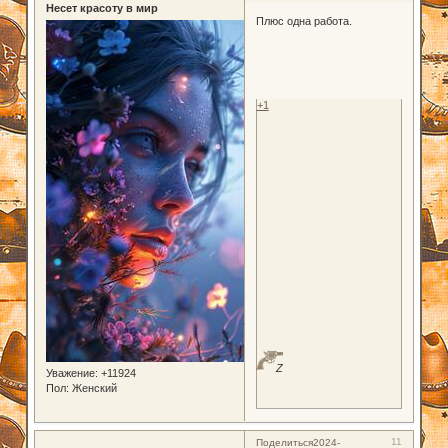
Несет красоту в мир
Плюс одна работа.
+1
Z
Уважение:
+11924
Пол:
Женский
11
Поделиться
2024-