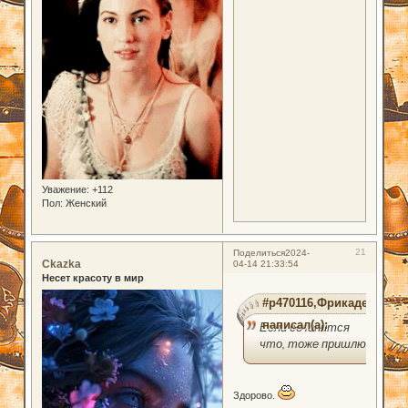
Уважение:
+112
Пол:
Женский
21
Поделиться
2024-
Ckazka
04-14 21:33:54
Несет красоту в мир
#p470116,Фрикаделька
написал(а):
Если сочинится
что, тоже пришлю
Здорово.