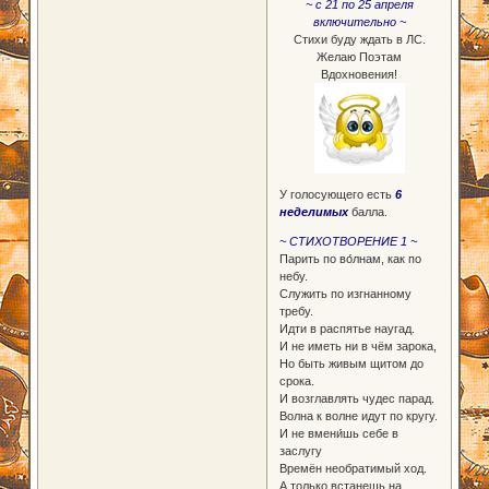
~ с 21 по 25 апреля
включительно ~
Стихи буду ждать в ЛС.
Желаю Поэтам
Вдохновения!
У голосующего есть
6
неделимых
балла.
~ СТИХОТВОРЕНИЕ 1 ~
Парить по во́лнам, как по
небу.
Служить по изгнанному
требу.
Идти в распятье наугад.
И не иметь ни в чём зарока,
Но быть живым щитом до
срока.
И возглавлять чудес парад.
Волна к волне идут по кругу.
И не вмени́шь себе в
заслугу
Времён необратимый ход.
А только встанешь на