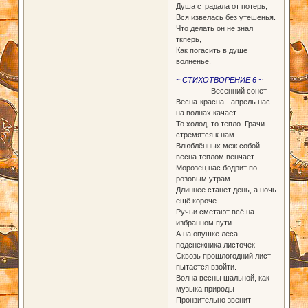
Душа страдала от потерь,
Вся извелась без утешенья.
Что делать он не знал
ткперь,
Как погасить в душе
волненье.
~ СТИХОТВОРЕНИЕ 6 ~
Весенний сонет
Весна-красна - апрель нас
на волнах качает
То холод, то тепло. Грачи
стремятся к нам
Влюблённых меж собой
весна теплом венчает
Морозец нас бодрит по
розовым утрам.
Длиннее станет день, а ночь
ещё короче
Ручьи сметают всё на
избранном пути
А на опушке леса
подснежника листочек
Сквозь прошлогодний лист
пытается взойти.
Волна весны шальной, как
музыка природы
Пронзительно звенит