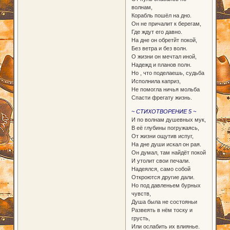
волнам,
Корабль пошёл на дно.
Он не причалит к берегам,
Где ждут его давно.
На дне он обретйт покой,
Без ветра и без волн.
О жизни он мечтал иной,
Надежд и планов полн.
Но , что поделаешь, судьба
Исполнила каприз,
Не помогла ничья мольба
Спасти фрегату жизнь.
~ СТИХОТВОРЕНИЕ 5 ~
И по волнам душевных мук,
В её глубины погружаясь,
От жизни ощутив испуг,
На дне души искал он рая.
Он думал, там найдёт покой
И утолит свои печали.
Надеялся, само собой
Откроются другие дали.
Но под давленьем бурных
чувств,
Душа была не состояньи
Развеять в нём тоску и
грусть,
Или ослабить их влиянье.