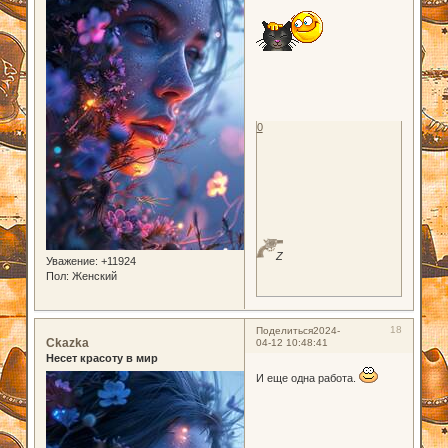
0
Z
Уважение:
+11924
Пол:
Женский
18
Поделиться
2024-
Ckazka
04-12 10:48:41
Несет красоту в мир
И еще одна работа.