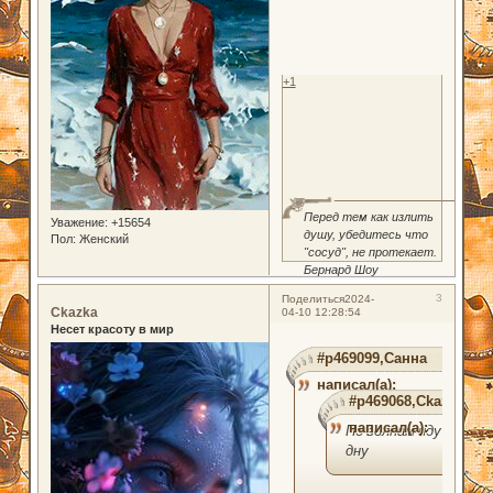
+1
Перед тем как излить
Уважение:
+15654
душу, убедитесь что
Пол:
Женский
"сосуд", не протекает.
Бернард Шоу
3
Поделиться
2024-
Ckazka
04-10 12:28:54
Несет красоту в мир
#p469099,Санна
написал(а):
#p469068,Ckazka
написал(а):
По волнам иду ко
дну