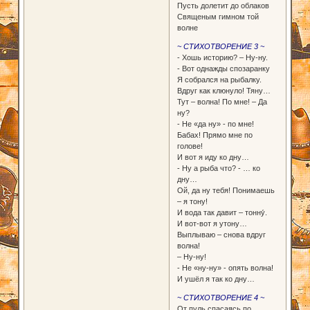
Пусть долетит до облаков
Священым гимном той
волне
~ СТИХОТВОРЕНИЕ 3 ~
- Хошь историю? – Ну-ну.
- Вот однажды спозаранку
Я собрался на рыбалку.
Вдруг как клюнуло! Тяну…
Тут – волна! По мне! – Да
ну?
- Не «да ну» - по мне!
Бабах! Прямо мне по
голове!
И вот я иду ко дну…
- Ну а рыба что? - … ко
дну…
Ой, да ну тебя! Понимаешь
– я тону!
И вода так давит – тонну́.
И вот-вот я утону…
Выплываю – снова вдруг
волна!
– Ну-ну!
- Не «ну-ну» - опять волна!
И ушёл я так ко дну…
~ СТИХОТВОРЕНИЕ 4 ~
От пуль спасаясь по