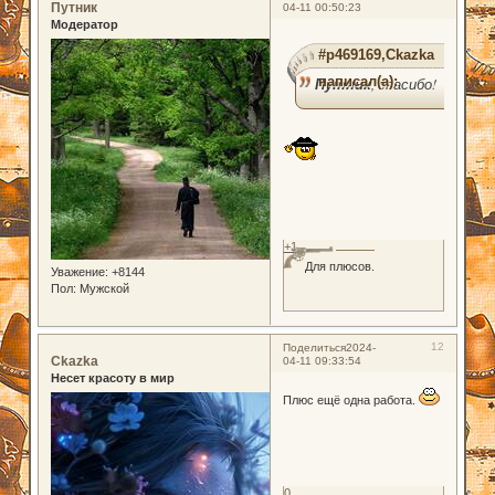
Путник
04-11 00:50:23
Модератор
#p469169,Ckazka
написал(а):
Путник
, спасибо!
+1
Для плюсов.
Уважение:
+8144
Пол:
Мужской
12
Поделиться
2024-
Ckazka
04-11 09:33:54
Несет красоту в мир
Плюс ещё одна работа.
0