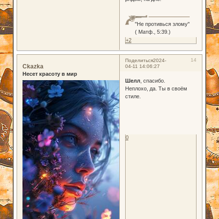
"Не противься злому"
( Матф., 5:39.)
+2
14
Поделиться
2024-
Ckazka
04-11 14:06:27
Несет красоту в мир
Шелл
, спасибо.
Неплохо, да. Ты в своём
стиле.
0