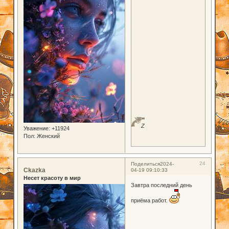
Z
Уважение:
+11924
Пол:
Женский
24
Поделиться
2024-
Ckazka
04-19 09:10:33
Несет красоту в мир
Завтра последний день
приёма работ.