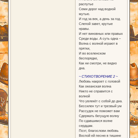
распутье
Семи дорог над водной
мутью.
И год за век, а день за год.
Слепой завет, крутые
нравы.
И нет виновных или правых
Среди воды. А суть одна –
Волна с волной играют в
прятки,
И во вселенском
беспорядке,
Как ни смотри, не видно
дна.
~ СТИХОТВОРЕНИЕ 2 ~
Любовь накроет с головой
Как океанская волна
Никто не справится с
волной
Что увлекёт с собой до дна.
Бессилен тут и трезвый ум
Рассудок не поможет вам
Сдержать бегущую волну
По сдавшимся волне
сердцам.
Поэт, благослови любовь
Воспой ей песню в тишине