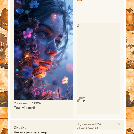
0
Z
Уважение:
+11924
Пол:
Женский
9
Поделиться
2024-
Ckazka
04-10 17:10:18
Несет красоту в мир