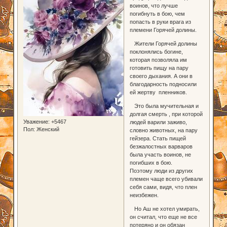
воинов, что лучше
погибнуть в бою, чем
попасть в руки врага из
племени Горячей долины.
Жители Горячей долины
поклонялись богине,
которая позволяла им
готовить пищу на пару
своего дыхания. А они в
благодарность подносили
ей жертву пленников.
Это была мучительная и
долгая смерть , при которой
Уважение:
+5467
людей варили заживо,
Пол:
Женский
словно животных, на пару
гейзера. Стать пищей
безжалостных варваров
была участь воинов, не
погибших в бою.
Поэтому люди из других
племен чаще всего убивали
себя сами, видя, что плен
неизбежен.
Но Аш не хотел умирать,
он считал, что еще не все
потеряно и он обязан