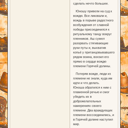
сделать нечто большее.
Юношу привели на суд к
вождю. Все ликовали и,
вождь в порыве радостного
возбуждения от славной
победы присоединился к
ритуальному танцу вокруг
пленников. Аш сумел
разорвать стягивающие
руки путы и, выхватив
копьё у пританцовывавшего
рядом воина, вонзил его
прямо в сердце вождю
племени Горячей долины.
Потеряв вождя, люди из
племени не знали, куда им
идти и что делать.
Юноша обратился к ним с
пламенной речью и смог
убедить их в
доброжелательных
намерениях своего
племени. Два враждующих
племени воссоединились, и
в Горячей долине наступил
мир.