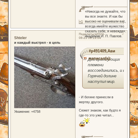
«Никогда не думайте, что
вы все знаете. И как бы
высоко не оценивали вас,
+1
всегда имейте мужество
сказать себе, я невежда».
2
Поделиться
2024-
Академик И. П. Павлов.
Shteler
08-23 09:19:04
и каждый выстрел - в цель
#p491409,Ави
написал(а):
Два враждующих
племени
воссоединились, и в
Горячей долине
наступил мир.
- И богине принесли в
жертву другого.
Сюжет знаком, как будто я
Уважение:
+4758
где-то это уже читал...