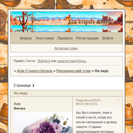
Форум
Участники
Правила
Регистрация
Войти
Активные темы
Привет, Гость!
Войдите
или
зарегистрируйтесь
.
»
Дом Старого Шляпа
»
Прозаический этаж
»
На пару
Страница:
1
На пару
1
Поделиться
2024-
Ави
08-23 09:14:31
Феечка
Аш был спокоен, зная о
своей участи, когда его
несли связанным в долину
смерти. Старики
предупреждали молодых