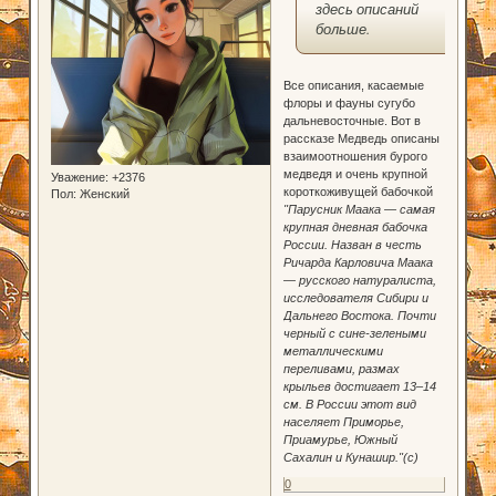
здесь описаний
больше.
Все описания, касаемые
флоры и фауны сугубо
дальневосточные. Вот в
рассказе Медведь описаны
взаимоотношения бурого
медведя и очень крупной
Уважение:
+2376
короткоживущей бабочкой
Пол:
Женский
"Парусник Маака — самая
крупная дневная бабочка
России. Назван в честь
Ричарда Карловича Маака
— русского натуралиста,
исследователя Сибири и
Дальнего Востока. Почти
черный с сине-зелеными
металлическими
переливами, размах
крыльев достигает 13–14
см. В России этот вид
населяет Приморье,
Приамурье, Южный
Сахалин и Кунашир."(с)
0