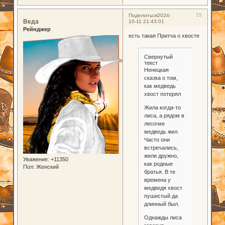
15
Поделиться
2024-
Веда
10-11 21:43:01
Рейнджер
есть такая Притча о хвосте
Свернутый
текст
Ненецкая
сказка о том,
как медведь
хвост потерял
Жила когда-то
лиса, а рядом в
лесочке
медведь жил.
Часто они
встречались,
жили дружно,
Уважение:
+11350
как родные
Пол:
Женский
братья. В те
времена у
медведя хвост
пушистый да
длинный был.
Однажды лиса