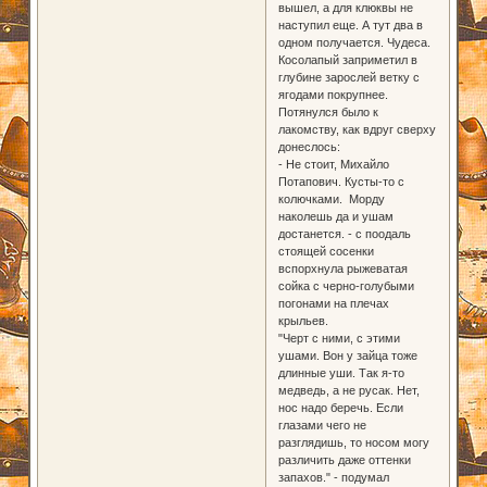
вышел, а для клюквы не
наступил еще. А тут два в
одном получается. Чудеса.
Косолапый заприметил в
глубине зарослей ветку с
ягодами покрупнее.
Потянулся было к
лакомству, как вдруг сверху
донеслось:
- Не стоит, Михайло
Потапович. Кусты-то с
колючками. Морду
наколешь да и ушам
достанется. - с поодаль
стоящей сосенки
вспорхнула рыжеватая
сойка с черно-голубыми
погонами на плечах
крыльев.
"Черт с ними, с этими
ушами. Вон у зайца тоже
длинные уши. Так я-то
медведь, а не русак. Нет,
нос надо беречь. Если
глазами чего не
разглядишь, то носом могу
различить даже оттенки
запахов." - подумал