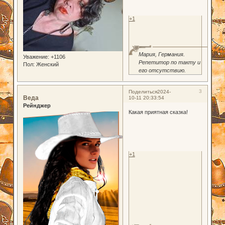
+1
Мария, Германия.
Уважение:
+1106
Репетитор по такту и
Пол:
Женский
его отсутствию.
3
Поделиться
2024-
Веда
10-11 20:33:54
Рейнджер
Какая приятная сказка!
+1