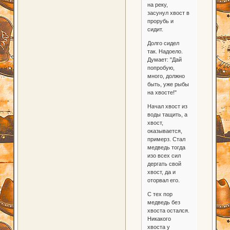
на реку,
засунул хвост в
прорубь и
сидит.
Долго сидел
так. Надоело.
Думает: "Дай
попробую,
много, должно
быть, уже рыбы
на хвосте!"
Начал хвост из
воды тащить, а
хвост,
оказывается,
примерз. Стал
медведь тогда
изо всех сил
дергать свой
хвост, да и
оторвал его.
С тех пор
медведь без
хвоста остался.
Никакого
хвоста у