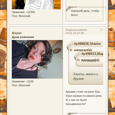
Хороший день, чтобы
Уважение:
+11350
быть!
Пол:
Женский
21
Поделиться
2024-
Мария
10-11 22:14:26
Душа компании
#p498838,Shteler
написал(а):
#p498833,Мария
написал(а):
Те самые
Ханты, манси и
другие.
Уважение:
+1106
Пол:
Женский
Аркаим стоит на реке Ура.
Урал назван по имени реки.
И у них не было
письменности?