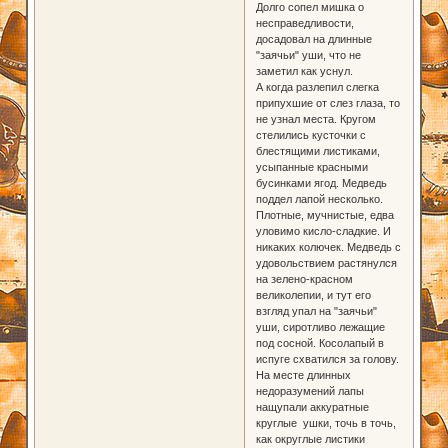
Долго сопел мишка о
несправедливости,
досадовал на длинные
"заячьи" уши, что не
заметил как уснул.
А когда разлепил слегка
припухшие от слез глаза, то
не узнал места. Кругом
стелились кусточки с
блестящими листиками,
усыпанные красными
бусинками ягод. Медведь
поддел лапой несколько.
Плотные, мучнистые, едва
уловимо кисло-сладкие. И
никаких колючек. Медведь с
удовольствием растянулся
на зелено-красном
великолепии, и тут его
взгляд упал на "заячьи"
уши, сиротливо лежащие
под сосной. Косолапый в
испуге схватился за голову.
На месте длинных
недоразумений лапы
нащупали аккуратные
круглые ушки, точь в точь,
как округлые листики