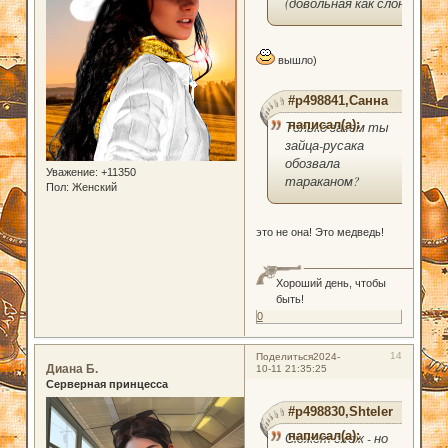
(довольная как слон)
вышло)
#p498841,Санна
написал(а):
Только зачем ты
зайца-русака
обозвала
Уважение:
+11350
тараканом?
Пол:
Женский
это не она! Это медведь!
Хороший день, чтобы
быть!
0
14
Поделиться
2024-
Диана Б.
10-11 21:35:25
Серверная принцесса
#p498830,Shteler
написал(а):
Сюжет схож - но