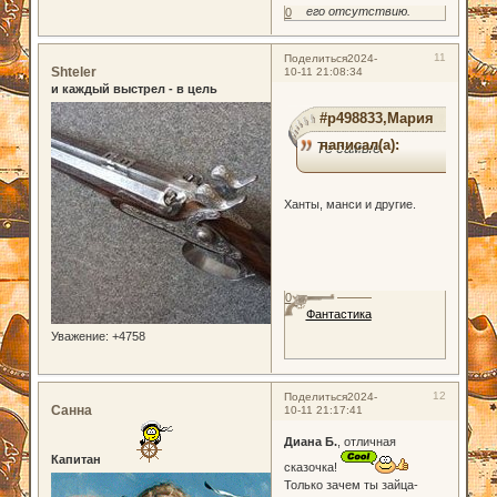
его отсутствию.
0
11
Поделиться
2024-
Shteler
10-11 21:08:34
и каждый выстрел - в цель
#p498833,Мария
написал(а):
Те самые
Ханты, манси и другие.
0
Фантастика
Уважение:
+4758
12
Поделиться
2024-
Санна
10-11 21:17:41
Диана Б.
, отличная
Капитан
сказочка!
Только зачем ты зайца-