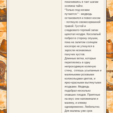
покачиваясь в такт шагам
хозяина тайги.
"Только под ногами
путаются." - медведь
остановился и повел носом
- потянуло свежесорванной
травой. Густой и
сладковато-терпкий запах
щекотал ноздри. Косолапый
побрел в сторону опушки,
пока на залитом солнцем
косогоре не уткнулся в
заросли незнакомых
пахучих кустов.
Длинные ветки, которые
переплелись в одну
непроходимую колючую
стену, сплошь усыпанные и
маленькими розовыми
колокольцами цветов, и
ярко-красными вытянутыми
ягодками. Медведь
подобрал несколько
опавших плодов. Приятные
на вкус они напоминали и
малину, и клюкву
одновременно. Любопытно.
Для малины уже срок