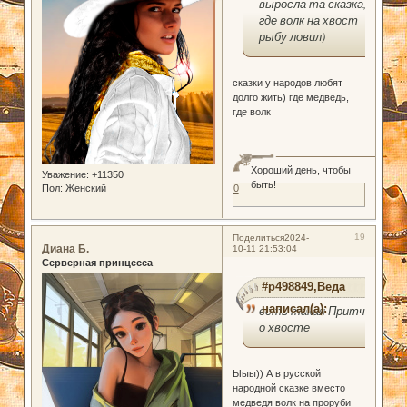
выросла та сказка,
где волк на хвост
рыбу ловил)
сказки у народов любят
долго жить) где медведь,
где волк
Хороший день, чтобы
Уважение:
+11350
быть!
Пол:
Женский
0
19
Поделиться
2024-
Диана Б.
10-11 21:53:04
Серверная принцесса
#p498849,Веда
написал(а):
есть такая Притча
о хвосте
Ыыы)) А в русской
народной сказке вместо
медведя волк на проруби