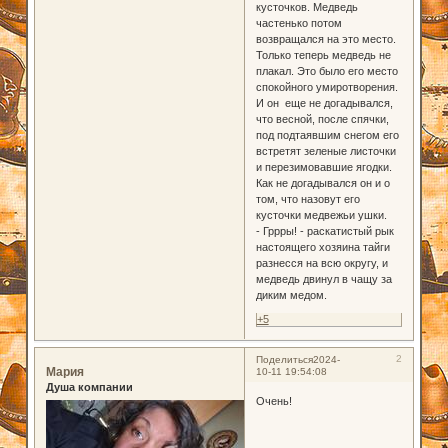
кусточков. Медведь
частенько потом
возвращался на это место.
Только теперь медведь не
плакал. Это было его место
спокойного умиротворения.
И он еще не догадывался,
что весной, после спячки,
под подтаявшим снегом его
встретят зеленые листочки
и перезимовавшие ягодки.
Как не догадывался он и о
том, что назовут его
кусточки медвежьи ушки.
- Гррры! - раскатистый рык
настоящего хозяина тайги
разнесся на всю округу, и
медведь двинул в чащу за
диким медом.
+5
2
Поделиться
2024-
Мария
10-11 19:54:08
Душа компании
Очень!