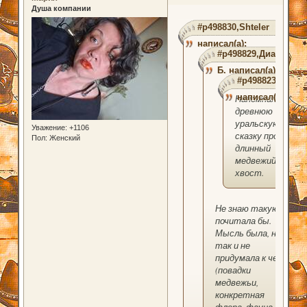
Душа компании
#p498830,Shteler
написал(а):
#p498829,Диана
Б. написал(а):
#p498823,Shtele
написал(а):
Напомнило
древнюю
уральскую
Уважение:
+1106
сказку про
Пол:
Женский
длинный
медвежий
хвост.
Не знаю такую,
почитала бы.
Мысль была, но
так и не
придумала к чему
(повадки
медвежьи,
конкретная
флора, фауна )