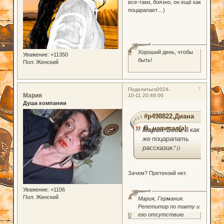
все-таки, боязно, он ещё как
поцарапает....)
Хороший день, чтобы
0
Уважение:
+11350
быть!
Пол:
Женский
7
Поделиться
2024-
Мария
10-11 20:46:00
Душа компании
#p498822,Диана
Б. написал(а):
Мария
,
Веда
, а как
же поцарапать
рассказик?))
Зачем? Претензий нет.
Уважение:
+1106
Пол:
Женский
Мария, Германия.
Репетитор по такту и
его отсутствию.
0