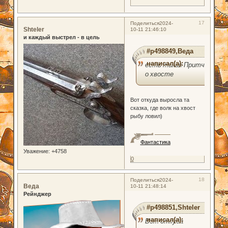
17
Поделиться
2024-
Shteler
10-11 21:46:10
и каждый выстрел - в цель
#p498849,Веда
написал(а):
есть такая Притча
о хвосте
Вот откуда выросла та
сказка, где волк на хвост
рыбу ловил)
Фантастика
Уважение:
+4758
0
18
Поделиться
2024-
Веда
10-11 21:48:14
Рейнджер
#p498851,Shteler
написал(а):
Вот откуда