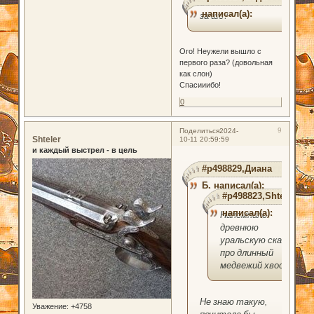
написал(а):
за шо?
Ого! Неужели вышло с
первого раза? (довольная
как слон)
Спасииибо!
0
9
Поделиться
2024-
Shteler
10-11 20:59:59
и каждый выстрел - в цель
#p498829,Диана
Б. написал(а):
#p498823,Shteler
написал(а):
Напомнило
древнюю
уральскую сказку
про длинный
медвежий хвост.
Не знаю такую,
Уважение:
+4758