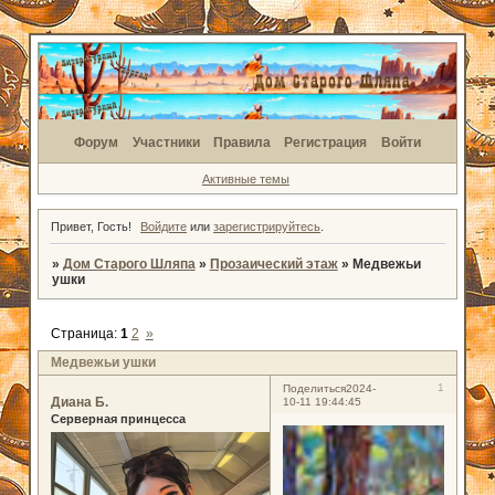
Форум
Участники
Правила
Регистрация
Войти
Активные темы
Привет, Гость!
Войдите
или
зарегистрируйтесь
.
»
Дом Старого Шляпа
»
Прозаический этаж
»
Медвежьи
ушки
Страница:
1
2
»
Медвежьи ушки
1
Поделиться
2024-
Диана Б.
10-11 19:44:45
Серверная принцесса