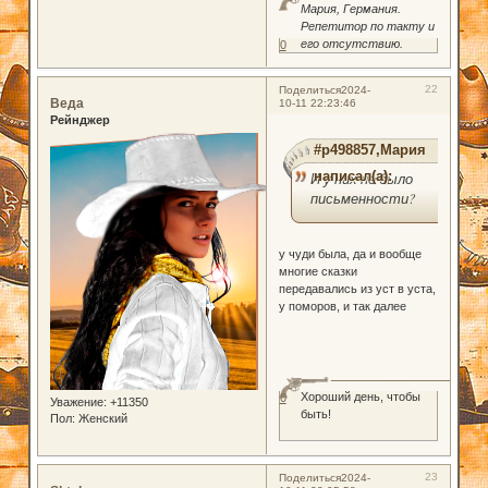
Мария, Германия.
Репетитор по такту и
его отсутствию.
0
22
Поделиться
2024-
Веда
10-11 22:23:46
Рейнджер
#p498857,Мария
написал(а):
И у них не было
письменности?
у чуди была, да и вообще
многие сказки
передавались из уст в уста,
у поморов, и так далее
Хороший день, чтобы
0
Уважение:
+11350
быть!
Пол:
Женский
23
Поделиться
2024-