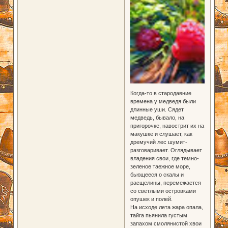
Когда-то в стародавние
времена у медведя были
длинные уши. Сядет
медведь, бывало, на
пригорочке, навострит их на
макушке и слушает, как
дремучий лес шумит-
разговаривает. Оглядывает
владения свои, где темно-
зеленое таежное море,
бьющееся о скалы и
расщелины, перемежается
со светлыми островками
опушек и полей.
На исходе лета жара опала,
тайга пьянила густым
запахом смолянистой хвои