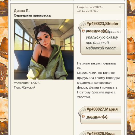
8
Поделиться
2024-
Диана Б.
10-11 20:57:19
Серверная принцесса
#p498823,Shteler
написал(а):
Напомнило древнюю
уральскую сказку
про длинный
медвежий хвост.
Не знаю такую, почитала
бы.
Мысль была, но так и не
придумала к чему (повадки
медвежьи, конкретная
Уважение:
+2376
Пол:
Женский
флора, фауна ) привязать.
Поэтому бросила идею с
хвостом.
#p498827,Мария
написал(а):
Зачем?
#p498826,Веда