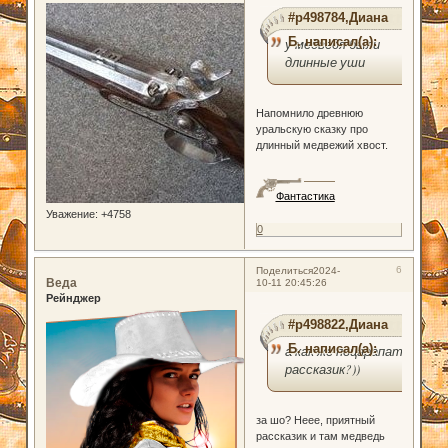
#p498784,Диана
Б. написал(а):
у медведя были
длинные уши
Напомнило древнюю
уральскую сказку про
длинный медвежий хвост.
Фантастика
Уважение:
+4758
0
6
Поделиться
2024-
Веда
10-11 20:45:26
Рейнджер
#p498822,Диана
Б. написал(а):
а как же поцарапать
рассказик?))
за шо? Неее, приятный
рассказик и там медведь