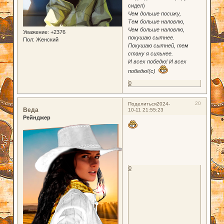
сидел)
Чем дольше посижу,
Тем больше наловлю,
Чем больше наловлю,
Уважение:
+2376
покушаю сытнее.
Пол:
Женский
Покушаю сытней, тем
стану я сильнее.
И всех победю! И всех
победю!(с)
0
20
Поделиться
2024-
Веда
10-11 21:55:23
Рейнджер
0