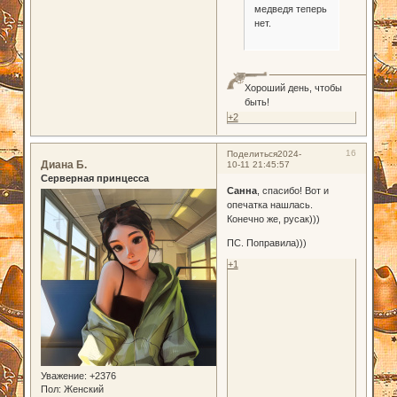
медведя теперь
нет.
Хороший день, чтобы
быть!
+2
16
Поделиться
2024-
Диана Б.
10-11 21:45:57
Серверная принцесса
Санна
, спасибо! Вот и
опечатка нашлась.
Конечно же, русак)))
ПС. Поправила)))
+1
Уважение:
+2376
Пол:
Женский