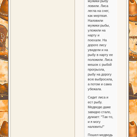
мужики рыбу
ловили. Лиса
легла на снег,
как мертвая.
Наловили
мужики рыбы,
уложили на
нарту и
поехали. На
дороге лису
увидели и на
рыбу в нарту ее
положили. Лиса
мешок с рыбой
прогрызла,
рыбу на дорогу
всю выбросила,
а потом и сама
убежала.
Сидит лиса и
ест рыбу.
Медведю даже
завидно стало,
думает: "Так-то,
и я могу
наловить!"
Пошел медведь