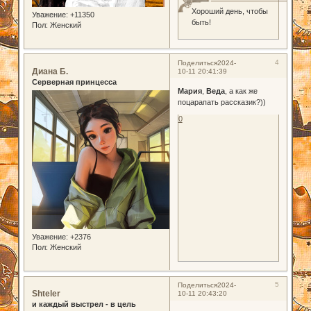
Хороший день, чтобы
Уважение:
+11350
быть!
Пол:
Женский
4
Поделиться
2024-
Диана Б.
10-11 20:41:39
Серверная принцесса
Мария
,
Веда
, а как же
поцарапать рассказик?))
0
Уважение:
+2376
Пол:
Женский
5
Поделиться
2024-
Shteler
10-11 20:43:20
и каждый выстрел - в цель