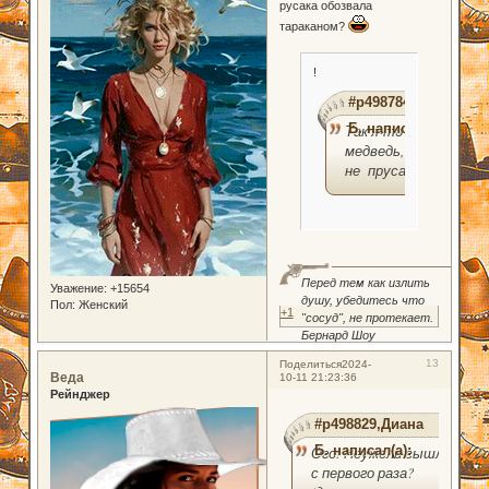
русака обозвала
тараканом?
!
#p498784,Диана
Б. написал(а):
Так я-то
медведь, а
не прусак.
Перед тем как излить
Уважение:
+15654
душу, убедитесь что
Пол:
Женский
+1
"сосуд", не протекает.
Бернард Шоу
13
Поделиться
2024-
Веда
10-11 21:23:36
Рейнджер
#p498829,Диана
Б. написал(а):
Ого! Неужели вышло
с первого раза?