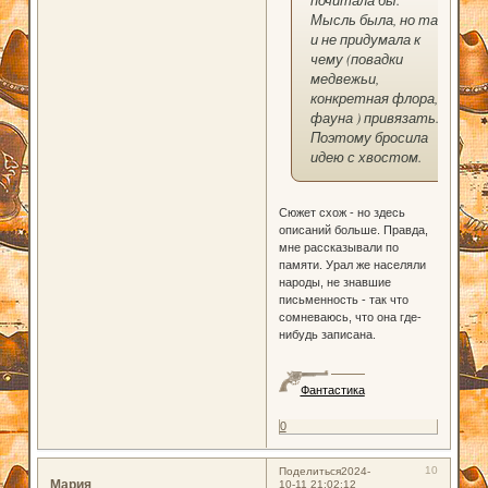
почитала бы.
Мысль была, но так
и не придумала к
чему (повадки
медвежьи,
конкретная флора,
фауна ) привязать.
Поэтому бросила
идею с хвостом.
Сюжет схож - но здесь
описаний больше. Правда,
мне рассказывали по
памяти. Урал же населяли
народы, не знавшие
письменность - так что
сомневаюсь, что она где-
нибудь записана.
Фантастика
0
10
Поделиться
2024-
Мария
10-11 21:02:12