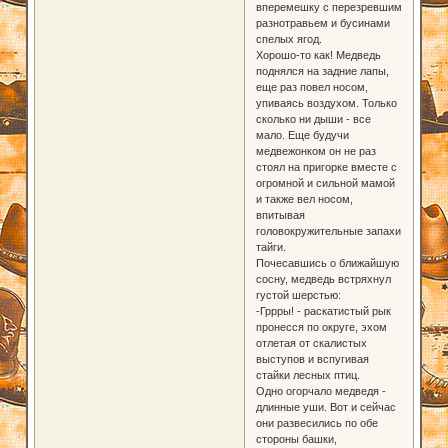
вперемешку с перезревшим
разнотравьем и бусинами
спелых ягод.
Хорошо-то как! Медведь
поднялся на задние лапы,
еще раз повел носом,
упиваясь воздухом. Только
сколько ни дыши - все
мало. Еще будучи
медвежонком он не раз
стоял на пригорке вместе с
огромной и сильной мамой
и также вел носом,
впитывая
головокружительные запахи
тайги.
Почесавшись о ближайшую
сосну, медведь встряхнул
густой шерстью:
-Гррры! - раскатистый рык
пронесся по округе, эхом
отлетая от скалистых
выступов и вспугивая
стайки лесных птиц.
Одно огорчало медведя -
длинные уши. Вот и сейчас
они развесились по обе
стороны башки,