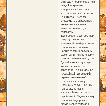
медведь и побрел обратно в
чащу. Настроение
испортилось. Ни есть не
хотелось, ни видеть никого
не хотелось. Хотелось
снова стать медвежонком и,
уткнувшись в мамино
мохнатое теплое пузо,
поплакать.
Так и добрел расстроенный
медведь до каменистой,
усыпанной хвоей россыпи с
поваленными соснами.
Редкие зеленые великаны
еще стояли, но место было
приятно солнечное и сухое.
Эдакий пятачок, куда даже
живность лесная не
забредала. Только галочье
"киа-кай-кай" да сорочий
стрекот "чак-чак-чак"
разносилось по округе.
Словно смеялись над ним
пернатые, которых
косолапый мог зашибить
одной лапой. Медведь сел у
поваленного дерева и
горько-горько заплакал.