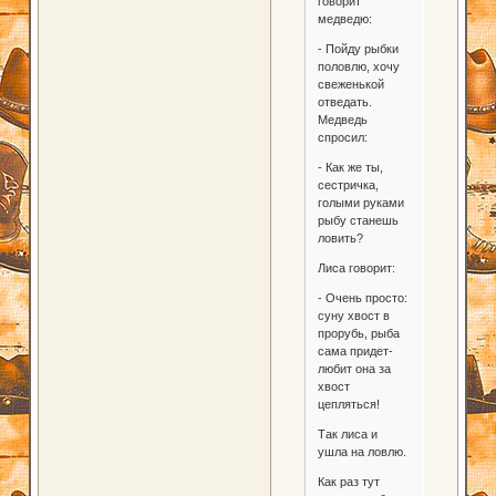
говорит
медведю:
- Пойду рыбки
половлю, хочу
свеженькой
отведать.
Медведь
спросил:
- Как же ты,
сестричка,
голыми руками
рыбу станешь
ловить?
Лиса говорит:
- Очень просто:
суну хвост в
прорубь, рыба
сама придет-
любит она за
хвост
цепляться!
Так лиса и
ушла на ловлю.
Как раз тут