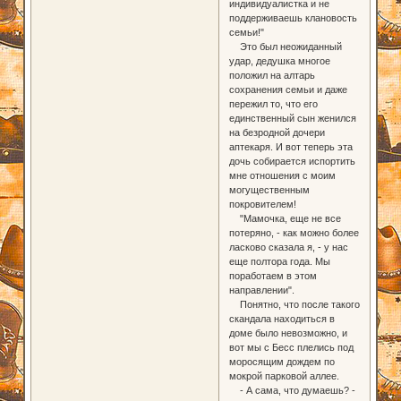
индивидуалистка и не
поддерживаешь клановость
семьи!"
Это был неожиданный
удар, дедушка многое
положил на алтарь
сохранения семьи и даже
пережил то, что его
единственный сын женился
на безродной дочери
аптекаря. И вот теперь эта
дочь собирается испортить
мне отношения с моим
могущественным
покровителем!
"Мамочка, еще не все
потеряно, - как можно более
ласково сказала я, - у нас
еще полтора года. Мы
поработаем в этом
направлении".
Понятно, что после такого
скандала находиться в
доме было невозможно, и
вот мы с Бесс плелись под
моросящим дождем по
мокрой парковой аллее.
- А сама, что думаешь? -