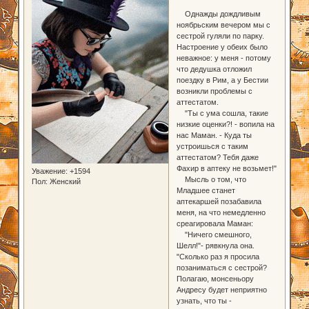
Однажды дождливым
ноябрьским вечером мы с
сестрой гуляли по парку.
Настроение у обеих было
неважное: у меня - потому
что дедушка отложил
поездку в Рим, а у Бестии
возникли проблемы с
аттестатом.
"Ты с ума сошла, такие
низкие оценки?! - вопила на
нас Маман. - Куда ты
устроишься с таким
аттестатом? Тебя даже
Фахир в аптеку не возьмет!"
Уважение:
+1594
Мысль о том, что
Пол:
Женский
Младшее станет
аптекаршей позабавила
меня, на что немедленно
среагировала Маман:
"Ничего смешного,
Шелл!"- рявкнула она.
"Сколько раз я просила
позаниматься с сестрой?
Полагаю, монсеньору
Андресу будет неприятно
узнать, что ты -