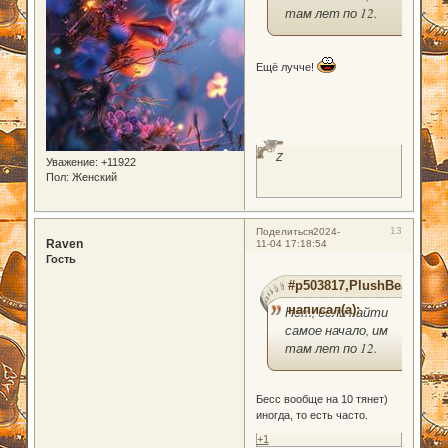
там лет по 12.
Ещё лучче!
0
Z
Уважение:
+11922
Пол:
Женский
13
Поделиться
2024-
Raven
11-04 17:18:54
Гость
#p503817,PlushBear
написал(а):
Нет, если найти
самое начало, им
там лет по 12.
Бесс вообще на 10 тянет)
иногда, то есть часто.
+1