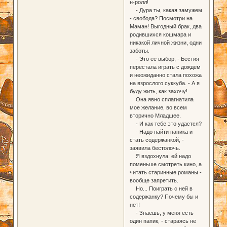
н-ролл!
- Дура ты, какая замужем
- свобода? Посмотри на
Маман! Выгодный брак, два
родившихся кошмара и
никакой личной жизни, одни
заботы.
- Это ее выбор, - Бестия
перестала играть с дождем
и неожиданно стала похожа
на взрослого суккуба. - А я
буду жить, как захочу!
Она явно сплагиатила
мое желание, во всем
вторично Младшее.
- И как тебе это удастся?
- Надо найти папика и
стать содержанкой, -
заявила бестолочь.
Я вздохнула: ей надо
поменьше смотреть кино, а
читать старинные романы -
вообще запретить.
Но... Поиграть с ней в
содержанку? Почему бы и
нет!
- Знаешь, у меня есть
один папик, - стараясь не