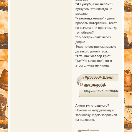
"
Я суккуб, а не лесби
" -
суккубам это никогда не
мешало.
"
наконец,сжимая
" - даже
пробелы потерялись. Текст
не вычитан - и при этом где-
то победил?..
"
по сестрински
" через
дефис.
Эдак по-сестрински можно
до такого докатиться...
"
я те, как хиллер грю
"
"как"="в качестве", зпт в
этом случае не нужна.
#p503604,Шелл
написал(а):
на конкурсе
страшных историй
А чего тут страшного?
Похоже на недоделанную
зарисовку. Идею забросили
на половине.