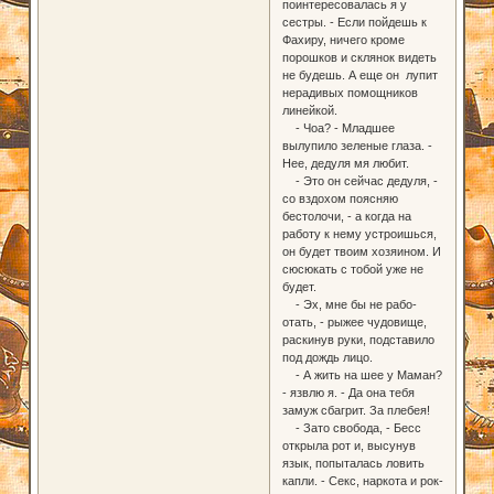
поинтересовалась я у
сестры. - Если пойдешь к
Фахиру, ничего кроме
порошков и склянок видеть
не будешь. А еще он лупит
нерадивых помощников
линейкой.
- Чоа? - Младшее
вылупило зеленые глаза. -
Нее, дедуля мя любит.
- Это он сейчас дедуля, -
со вздохом поясняю
бестолочи, - а когда на
работу к нему устроишься,
он будет твоим хозяином. И
сюсюкать с тобой уже не
будет.
- Эх, мне бы не рабо-
отать, - рыжее чудовище,
раскинув руки, подставило
под дождь лицо.
- А жить на шее у Маман?
- язвлю я. - Да она тебя
замуж сбагрит. За плебея!
- Зато свобода, - Бесс
открыла рот и, высунув
язык, попыталась ловить
капли. - Секс, наркота и рок-