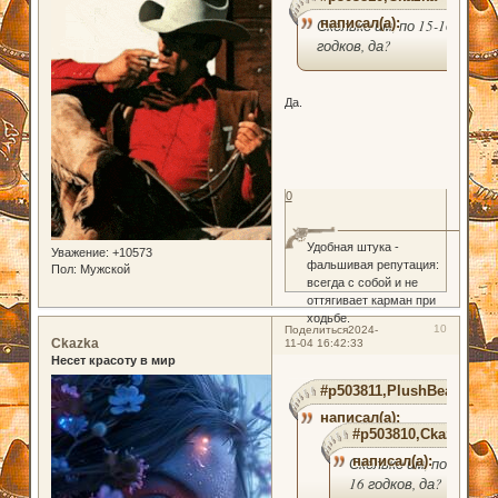
написал(а):
Сколько им, по 15-16
годков, да?
Да.
0
Удобная штука -
Уважение:
+10573
фальшивая репутация:
Пол:
Мужской
всегда с собой и не
оттягивает карман при
ходьбе.
10
Поделиться
2024-
Ckazka
11-04 16:42:33
Несет красоту в мир
#p503811,PlushBear
написал(а):
#p503810,Ckazka
написал(а):
Сколько им, по 15-
16 годков, да?