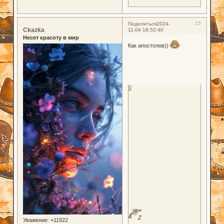
15
Поделиться
2024-
Ckazka
11-04 18:52:40
Несет красоту в мир
Как апостолов))
0
Z
Уважение:
+11922