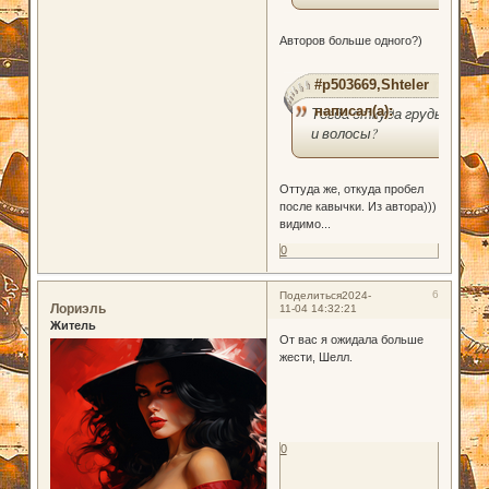
Авторов больше одного?)
#p503669,Shteler
написал(а):
Тогда откуда грудь
и волосы?
Оттуда же, откуда пробел
после кавычки. Из автора)))
видимо...
0
6
Поделиться
2024-
Лориэль
11-04 14:32:21
Житель
От вас я ожидала больше
жести, Шелл.
0