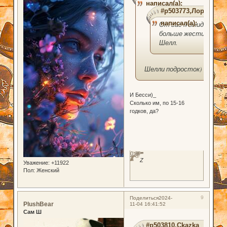
написал(а):
#p503773,Лориэль
написал(а):
От вас я ожидала
больше жести,
Шелл.
Шелли подросток)
И Бесси)_
Сколько им, по 15-16
годков, да?
0
Z
Уважение:
+11922
Пол:
Женский
9
Поделиться
2024-
PlushBear
11-04 16:41:52
Сам Ш
#p503810,Ckazka