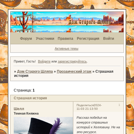
Форум
Участники
Правила
Регистрация
Войти
Активные темы
Привет, Гость!
Войдите
или
зарегистрируйтесь
.
»
Дом Старого Шляпа
»
Прозаический этаж
»
Страшная
история
Страница:
1
Страшная история
1
Поделиться
2024-
Шелл
11-03 21:13:50
Темная Княжна
Рассказ победил на
конкурсе страшных
историй к Хелловину. Не на
это ресурсе.