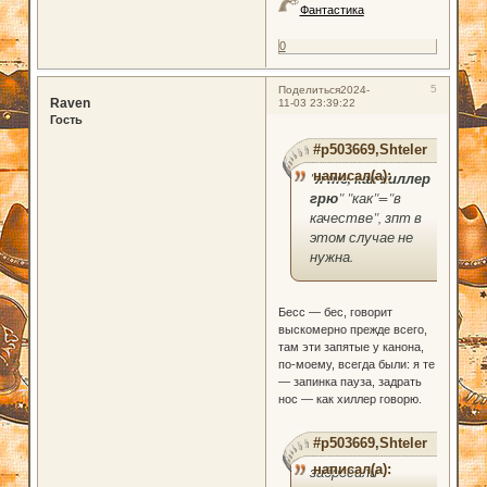
Фантастика
0
5
Поделиться
2024-
Raven
11-03 23:39:22
Гость
#p503669,Shteler
написал(а):
"
я те, как хиллер
грю
" "как"="в
качестве", зпт в
этом случае не
нужна.
Бесс — бес, говорит
выскомерно прежде всего,
там эти запятые у канона,
по-моему, всегда были: я те
— запинка пауза, задрать
нос — как хиллер говорю.
#p503669,Shteler
написал(а):
забросили