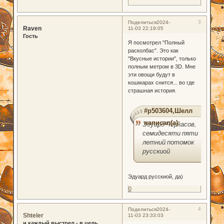
3
Поделиться
2024-
Raven
11-03 22:19:05
Гость
Я посмотрел "Полный
расколбас". Это как
"Вкусные истории", только
полным метром в 3D. Мне
эти овощи будут в
кошмарах снится... во где
страшная история.
#p503604,Шелл
написал(а):
Эдуард Черкасов,
семидесяти пяти
летний потомок
русскиой
Эдуард русскиой, да)
0
4
Поделиться
2024-
Shteler
11-03 23:33:03
и каждый выстрел - в цель