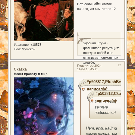
Нет, если найти самое
начало, им там лет по 12.
0
Удобная штука -
Уважение:
+10573
фальшивая репутация:
Пол:
Мужской
всегда с собой и не
оттягивает карман при
ходьбе.
12
Поделиться
2024-
Ckazka
11-04 16:45:26
Несет красоту в мир
#p503817,PlushBear
написал(а):
#p503812,Ckazka
написал(а):
И что они0,
вечные
подростки?
Нет, если найти
самое начало, им