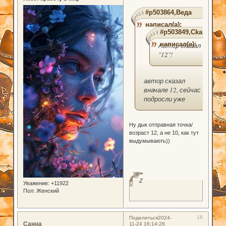
#p503864,Веда
написал(а):
#p503849,Ckazka
написал(а):
Автор сказал
"12"!
автор сказал
вначале 12, сейчас
подросли уже
Ну дык отправная точка/
возраст 12, а не 10, как тут
выдумывають))
Z
Уважение:
+11922
0
Пол:
Женский
18
Поделиться
2024-
Санна
11-24 16:14:28