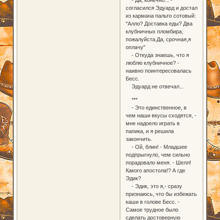
согласился Эдуард и достал
из кармана пальто сотовый:
"Алло? Доставка еды? Два
клубничных пломбира,
пожалуйста.Да, срочная,я
оплачу"
- Откуда знаешь, что я
люблю клубничное? -
наивно поинтересовалась
Бесс.
Эдуард не отвечал...
***
- Это единственное, в
чем наши вкусы сходятся, -
мне надоело играть в
папика, и я решила
закончить.
- Ой, блин! - Младшее
подпрыгнуло, чем сильно
порадовало меня. - Шелл!
Какого апостола!? А где
Эдик?
- Эдик, это я,- сразу
признаюсь, что бы избежать
каши в голове Бесс. -
Самое трудное было
сделать достоверную