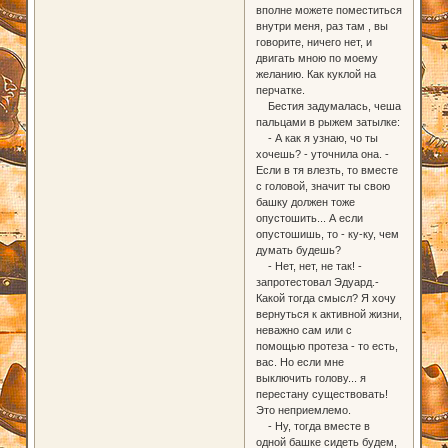
вполне можете поместиться
внутри меня, раз там , вы
говорите, ничего нет, и
двигать мною по моему
желанию. Как куклой на
перчатке.
Бестия задумалась, чеша
пальцами в рыжем затылке:
- А как я узнаю, чо ты
хочешь? - уточнила она. -
Если в тя влезть, то вместе
с головой, значит ты свою
башку должен тоже
опустошить... А если
опустошишь, то - ку-ку, чем
думать будешь?
- Нет, нет, не так! -
запротестовал Эдуард.-
Какой тогда смысл? Я хочу
вернуться к активной жизни,
неважно сам или с
помощью протеза - то есть,
вас. Но если мне
выключить голову... я
перестану существовать!
Это неприемлемо.
- Ну, тогда вместе в
одной башке сидеть будем,