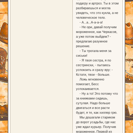
подагру и артроз. Ты в этом
разбираешься и могла
увидеть, что это кукла, а не
человеческое тело.
- А...а...А-а-а-а!
- Не ори, давай получим
мороженное, как Черкасов,
а уже потом выйдем? -
предлагаю разумное
решение.
- Ты трогала меня за
сиськи!
- Я твоя сестра, я по
сестрински, - пытаюсь
успокоить и сразу вру: -
Кстати, твои - больше.
Ложь мгновенно
помогает, Бесс
успокаивается.
- Ну а то! Это потому что
за книжками сидишь,
сутулая. Надо больше
двигаться и все расти
будет, я те, как хиллер грю.
Мы дошагали стариком
до ворот усадьбы, где нас
уже ждал курьер. Получив
мороженное, Первой из