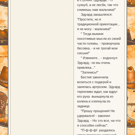
суккуб, а не лесби, так что
снимешь нам мальчика!"
Эдуард закашлялся:
"Простите, но я
традиционной ориентации...
я не могу - мальчика!"
" Тогда выкини
похотливые мысли из своей
части головы, - проворчала
бесовка, - и не трогай мои
сиськи!"
" Извините... - вздохнул
Эдуард,- но вы очень
привлека..."
"Заткнись!"
Бестия закончила
возиться с подагрой и
занялась артрозом. Эдуард
терпеливо ждал, как вдруг
его рука вынырнула из
колена и хлопнула по
заднице.
"Прошу прощения! Не
удержался! - завопил
Эдуард. - Но это все, на что
я способен сейчас".
"П-ф-ф-ф!- раздалось
ответ яростное шипение".