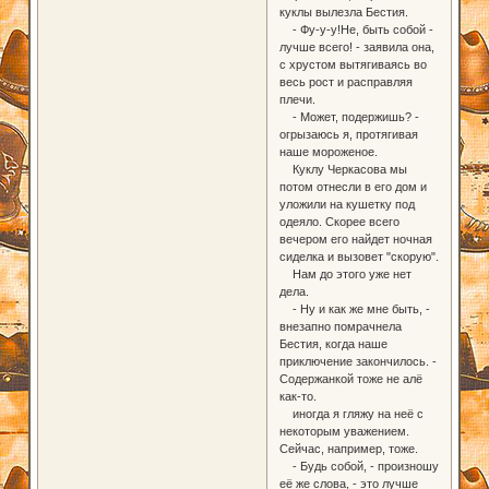
куклы вылезла Бестия.
- Фу-у-у!Не, быть собой -
лучше всего! - заявила она,
с хрустом вытягиваясь во
весь рост и расправляя
плечи.
- Может, подержишь? -
огрызаюсь я, протягивая
наше мороженое.
Куклу Черкасова мы
потом отнесли в его дом и
уложили на кушетку под
одеяло. Скорее всего
вечером его найдет ночная
сиделка и вызовет "скорую".
Нам до этого уже нет
дела.
- Ну и как же мне быть, -
внезапно помрачнела
Бестия, когда наше
приключение закончилось. -
Содержанкой тоже не алё
как-то.
иногда я гляжу на неё с
некоторым уважением.
Сейчас, например, тоже.
- Будь собой, - произношу
её же слова, - это лучше