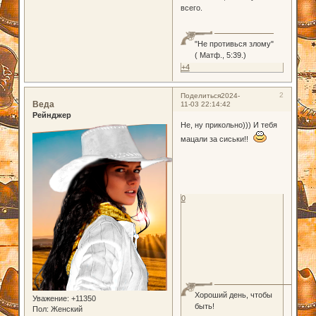
всего.
"Не противься злому"
( Матф., 5:39.)
+4
2
Поделиться
2024-
Веда
11-03 22:14:42
Рейнджер
Не, ну прикольно))) И тебя
мацали за сиськи!!
0
Хороший день, чтобы
Уважение:
+11350
быть!
Пол:
Женский