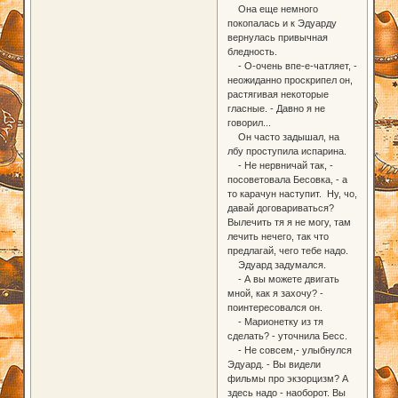
Она еще немного
покопалась и к Эдуарду
вернулась привычная
бледность.
- О-очень впе-е-чатляет, -
неожиданно проскрипел он,
растягивая некоторые
гласные. - Давно я не
говорил...
Он часто задышал, на
лбу проступила испарина.
- Не нервничай так, -
посоветовала Бесовка, - а
то карачун наступит. Ну, чо,
давай договариваться?
Вылечить тя я не могу, там
лечить нечего, так что
предлагай, чего тебе надо.
Эдуард задумался.
- А вы можете двигать
мной, как я захочу? -
поинтересовался он.
- Марионетку из тя
сделать? - уточнила Бесс.
- Не совсем,- улыбнулся
Эдуард. - Вы видели
фильмы про экзорцизм? А
здесь надо - наоборот. Вы