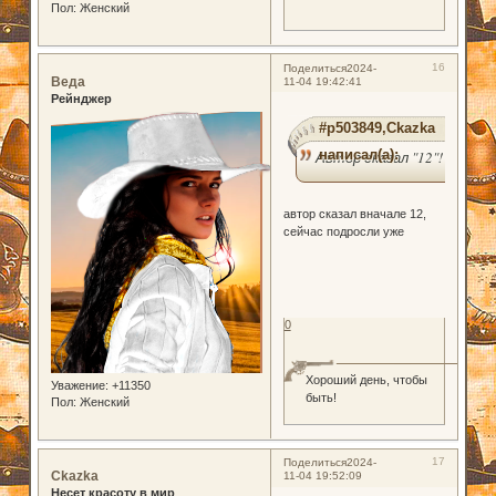
Пол:
Женский
16
Поделиться
2024-
Веда
11-04 19:42:41
Рейнджер
#p503849,Ckazka
написал(а):
Автор сказал "12"!
автор сказал вначале 12,
сейчас подросли уже
0
Хороший день, чтобы
Уважение:
+11350
быть!
Пол:
Женский
17
Поделиться
2024-
Ckazka
11-04 19:52:09
Несет красоту в мир