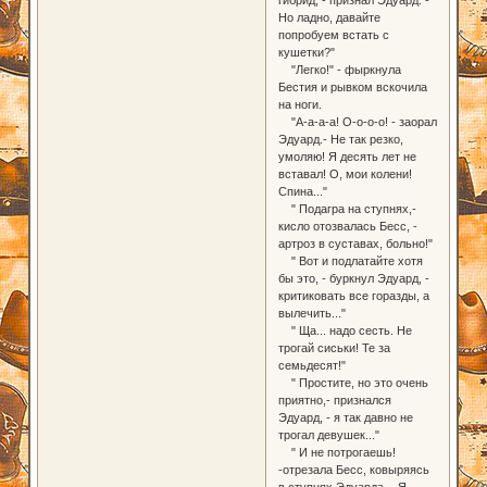
Но ладно, давайте
попробуем встать с
кушетки?"
"Легко!" - фыркнула
Бестия и рывком вскочила
на ноги.
"А-а-а-а! О-о-о-о! - заорал
Эдуард.- Не так резко,
умоляю! Я десять лет не
вставал! О, мои колени!
Спина..."
" Подагра на ступнях,-
кисло отозвалась Бесс, -
артроз в суставах, больно!"
" Вот и подлатайте хотя
бы это, - буркнул Эдуард, -
критиковать все горазды, а
вылечить..."
" Ща... надо сесть. Не
трогай сиськи! Те за
семьдесят!"
" Простите, но это очень
приятно,- признался
Эдуард, - я так давно не
трогал девушек..."
" И не потрогаешь!
-отрезала Бесс, ковыряясь
в ступнях Эдуарда. - Я