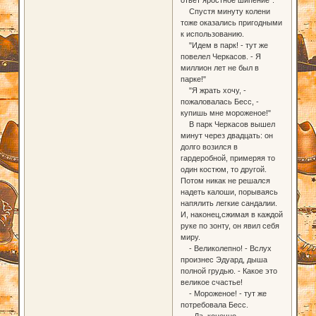
Спустя минуту колени
тоже оказались пригодными
к использованию.
"Идем в парк! - тут же
повелел Черкасов. - Я
миллион лет не был в
парке!"
"Я жрать хочу, -
пожаловалась Бесс, -
купишь мне мороженое!"
В парк Черкасов вышел
минут через двадцать: он
долго возился в
гардеробной, примеряя то
один костюм, то другой.
Потом никак не решался
надеть калоши, порываясь
напялить легкие сандалии.
И, наконец,сжимая в каждой
руке по зонту, он явил себя
миру.
- Великолепно! - Вслух
произнес Эдуард, дыша
полной грудью. - Какое это
великое счастье!
- Мороженое! - тут же
потребовала Бесс.
- Да, конечно... -