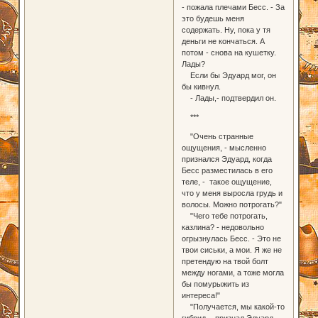
- пожала плечами Бесс. - За
это будешь меня
содержать. Ну, пока у тя
деньги не кончаться. А
потом - снова на кушетку.
Лады?
Если бы Эдуард мог, он
бы кивнул.
- Лады,- подтвердил он.
***
"Очень странные
ощущения, - мысленно
признался Эдуард, когда
Бесс разместилась в его
теле, - такое ощущение,
что у меня выросла грудь и
волосы. Можно потрогать?"
"Чего тебе потрогать,
казлина? - недовольно
огрызнулась Бесс. - Это не
твои сиськи, а мои. Я же не
претендую на твой болт
между ногами, а тоже могла
бы помурыжить из
интереса!"
"Получается, мы какой-то
гибрид, - признал Эдуард. -