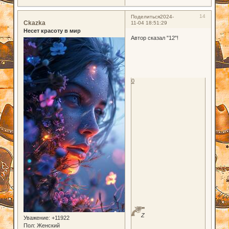
14
Поделиться
2024-
Ckazka
11-04 18:51:29
Несет красоту в мир
Автор сказал "12"!
0
Z
Уважение:
+11922
Пол:
Женский