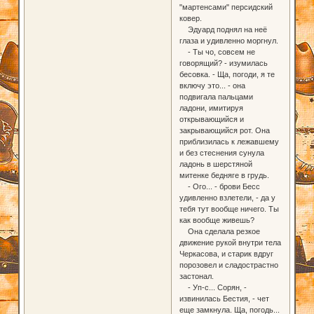
"мартенсами" персидский
ковер.
Эдуард поднял на неё
глаза и удивленно моргнул.
- Ты чо, совсем не
говорящий? - изумилась
бесовка. - Ща, погоди, я те
включу это... - она
подвигала пальцами
ладони, имитируя
открывающийся и
закрывающийся рот. Она
приблизилась к лежавшему
и без стеснения сунула
ладонь в шерстяной
митенке бедняге в грудь.
- Ого... - брови Бесс
удивленно взлетели, - да у
тебя тут вообще ничего. Ты
как вообще живешь?
Она сделала резкое
движение рукой внутри тела
Черкасова, и старик вдруг
порозовел и сладострастно
застонал.
- Уп-с... Сорян, -
извинилась Бестия, - чет
еще замкнула. Ща, погодь...