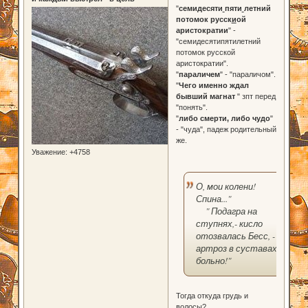
"
семидесяти
пяти
летний
потомок русск
и
ой
аристократии
" -
"семидесятипятилетний
потомок русской
аристократии".
"
параличем
" - "параличом".
"
Чего именно ждал
бывший магнат
" зпт перед
"понять".
"
либо смерти, либо чудо
"
- "чуда", падеж родительный
же.
Уважение:
+4758
О, мои колени!
Спина..."
" Подагра на
ступнях,- кисло
отозвалась Бесс, -
артроз в суставах,
больно!"
Тогда откуда грудь и
волосы?