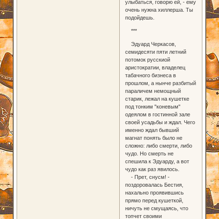
улыбаться, говорю ей, - ему
очень нужна хиллерша. Ты
подойдешь.
***
Эдуард Черкасов,
семидесяти пяти летний
потомок русскиой
аристократии, владелец
табачного бизнеса в
прошлом, а нынче разбитый
параличем немощный
старик, лежал на кушетке
под тонким "коневым"
одеялом в гостинной зале
своей усадьбы и ждал. Чего
именно ждал бывший
магнат понять было не
сложно: либо смерти, либо
чудо. Но смерть не
спешила к Эдуарду, а вот
чудо как раз явилось.
- Прет, снусм! -
поздоровалась Бестия,
нахально проявившись
прямо перед кушеткой,
ничуть не смущаясь, что
топчет своими