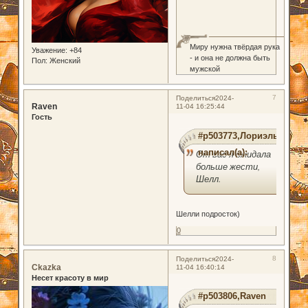
Миру нужна твёрдая рука
Уважение:
+84
- и она не должна быть
Пол:
Женский
мужской
7
Поделиться
2024-
Raven
11-04 16:25:44
Гость
#p503773,Лориэль
написал(а):
От вас я ожидала
больше жести,
Шелл.
Шелли подросток)
0
8
Поделиться
2024-
Ckazka
11-04 16:40:14
Несет красоту в мир
#p503806,Raven