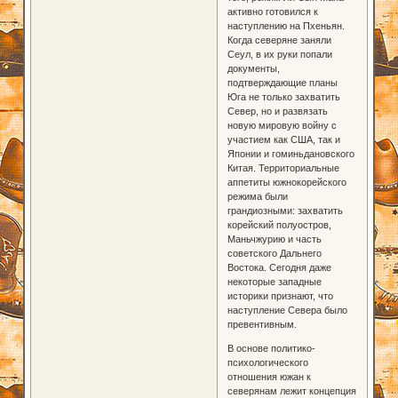
активно готовился к
наступлению на Пхеньян.
Когда северяне заняли
Сеул, в их руки попали
документы,
подтверждающие планы
Юга не только захватить
Север, но и развязать
новую мировую войну с
участием как США, так и
Японии и гоминьдановского
Китая. Территориальные
аппетиты южнокорейского
режима были
грандиозными: захватить
корейский полуостров,
Маньчжурию и часть
советского Дальнего
Востока. Сегодня даже
некоторые западные
историки признают, что
наступление Севера было
превентивным.
В основе политико-
психологического
отношения южан к
северянам лежит концепция