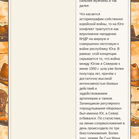
сильнее мужчины и так
далее.
Что касается
историографии собственно
корейской войны, то на Юге
конфликт трактуется как
вероломное нападение
КНДР на мирную и
совершенно неготовую к
войне республику Юга. В
рамках этой концепции
скрывается то, что война
между Югом и Севером к
июню 1950 г. шла уже более
полутора лет, причём с
достаточно высокой
интенсивностью боевых
действий и
задействованием
артиллерии и танков.
Зачинщиком регулярного
«прощупывания обороны»
был именно Юг, а Север
отбивался. По статистике,
на линии соприкосновения в
день происходило по три
боестолкновения. Более
того, режим Ли Сын Мана