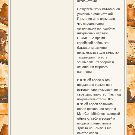
активистами.
Создатели этих батальонов
учились в фашистской
Германии и не скрывали,
что строили свои
организации по подобию
штурмовых отрядов
НСДАП. Во время
корейской войны эти
батальоны активно
привлекались для зачистки
территорий, то есть
занимались террором в
отношении мирного
населения.
В Южной Корее была
создана не только своя
история, свои «азовы», но и
своё христианство. Так, под
покровительством ЦРУ
Южной Кореи возникла
новая церковь во главе с
Мун Сон Мёнёном, который
объявил себя мессией и
вторым пришествием
Христа на Земле. Она
быстро стала