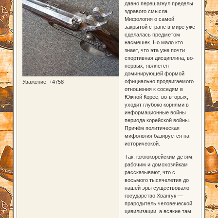
давно перешагнул пределы
здравого смысла.
Мифология о самой
закрытой стране в мире уже
сделалась предметом
насмешек. Но мало кто
знает, что эта уже почти
спортивная дисциплина, во-
первых, является
доминирующей формой
официально продвигаемого
Уважение:
+4758
отношения к соседям в
Южной Корее, во-вторых,
уходит глубоко корнями в
информационные войны
периода корейской войны.
Причём политическая
мифология базируется на
исторической.
Так, южнокорейским детям,
рабочим и домохозяйкам
рассказывают, что с
восьмого тысячелетия до
нашей эры существовало
государство Хвангук —
прародитель человеческой
цивилизации, а всякие там