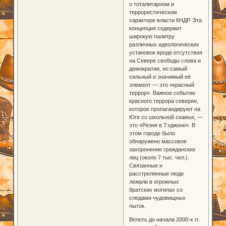
о тоталитарном и
террористическом
характере власти КНДР. Эта
концепция содержит
широкую палитру
различных идеологических
установок вроде отсутствия
на Севере свободы слова и
демократии, но самый
сильный и значимый её
элемент — это «красный
террор». Важное событие
красного террора северян,
которое пропагандируют на
Юге со школьной скамьи, —
это «Резня в Тэджоне». В
этом городе было
обнаружено массовое
захоронение гражданских
лиц (около 7 тыс. чел.).
Связанные и
расстрелянные люди
лежали в огромных
братских могилах со
следами чудовищных
пыток.
Вплоть до начала 2000-х гг.