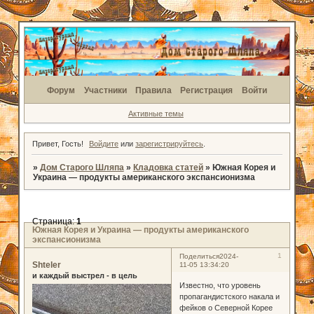
Форум
Участники
Правила
Регистрация
Войти
Активные темы
Привет, Гость!
Войдите
или
зарегистрируйтесь
.
»
Дом Старого Шляпа
»
Кладовка статей
»
Южная Корея и
Украина ― продукты американского экспансионизма
Страница:
1
Южная Корея и Украина ― продукты американского
экспансионизма
1
Поделиться
2024-
Shteler
11-05 13:34:20
и каждый выстрел - в цель
Известно, что уровень
пропагандистского накала и
фейков о Северной Корее