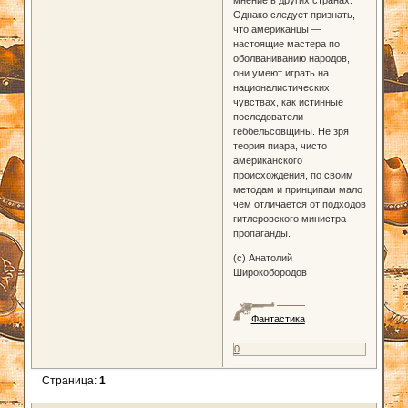
Однако следует признать,
что американцы —
настоящие мастера по
оболваниванию народов,
они умеют играть на
националистических
чувствах, как истинные
последователи
геббельсовщины. Не зря
теория пиара, чисто
американского
происхождения, по своим
методам и принципам мало
чем отличается от подходов
гитлеровского министра
пропаганды.
(c) Анатолий
Широкобородов
Фантастика
0
Страница:
1