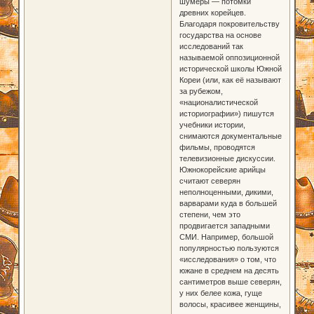
шумеры — потомки
древних корейцев.
Благодаря покровительству
государства на основе
исследований так
называемой оппозиционной
исторической школы Южной
Кореи (или, как её называют
за рубежом,
«националистической
историографии») пишутся
учебники истории,
снимаются документальные
фильмы, проводятся
телевизионные дискуссии.
Южнокорейские арийцы
считают северян
неполноценными, дикими,
варварами куда в большей
степени, чем это
продвигается западными
СМИ. Например, большой
популярностью пользуются
«исследования» о том, что
южане в среднем на десять
сантиметров выше северян,
у них белее кожа, гуще
волосы, красивее женщины,