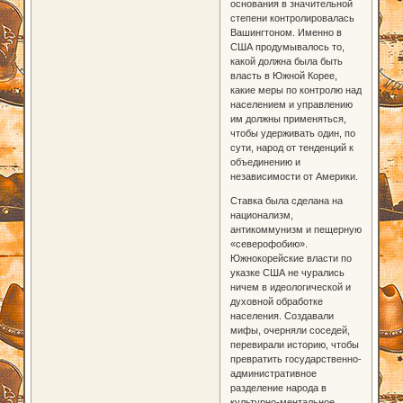
основания в значительной
степени контролировалась
Вашингтоном. Именно в
США продумывалось то,
какой должна была быть
власть в Южной Корее,
какие меры по контролю над
населением и управлению
им должны применяться,
чтобы удерживать один, по
сути, народ от тенденций к
объединению и
независимости от Америки.
Ставка была сделана на
национализм,
антикоммунизм и пещерную
«северофобию».
Южнокорейские власти по
указке США не чурались
ничем в идеологической и
духовной обработке
населения. Создавали
мифы, очерняли соседей,
перевирали историю, чтобы
превратить государственно-
административное
разделение народа в
культурно-ментальное.