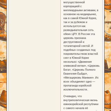
могущественной
корпорацией с
миллиардными активами, в
основном на медиарынке,
как в самой Южной Корее,
так и за рубежом и
используется как
разведывательная сеть
обеих ЦРУ. В России эта
церковь признана
деструктивной и
тоталитарной сектой. И
подобных созданных под
покровительством властей
сект в Южной Корее
несколько: «Движения
оливковой ветви», «Церковь
Бога», «Церковь Полного
Евангелия Ёыйдо»,
«Мегацерковь Манмин». Их
всех объединяет одно ―
пропаганда корейской
исключительности.
Очевидно, что
внутриполитическая жизнь
южнокорейской республики
с самого начала её