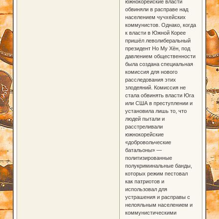
южнокорейские власти
обвиняли в расправе над
населением чучхейских
коммунистов. Однако, когда
к власти в Южной Корее
пришёл леволиберальный
президент Но Му Хён, под
давлением общественности
была создана специальная
комиссия для нового
расследования этих
злодеяний. Комиссия не
стала обвинять власти Юга
или США в преступлении и
установила лишь то, что
людей пытали и
расстреливали
южнокорейские
«добровольческие
батальоны» —
политизированные
полукриминальные банды,
которых режим пестовал
как патриотов и
использовал для
устрашения и расправы с
нелояльным населением и
коммунистическими