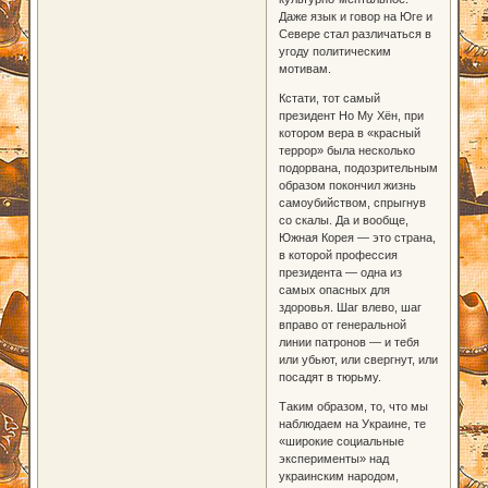
Даже язык и говор на Юге и
Севере стал различаться в
угоду политическим
мотивам.
Кстати, тот самый
президент Но Му Хён, при
котором вера в «красный
террор» была несколько
подорвана, подозрительным
образом покончил жизнь
самоубийством, спрыгнув
со скалы. Да и вообще,
Южная Корея — это страна,
в которой профессия
президента — одна из
самых опасных для
здоровья. Шаг влево, шаг
вправо от генеральной
линии патронов — и тебя
или убьют, или свергнут, или
посадят в тюрьму.
Таким образом, то, что мы
наблюдаем на Украине, те
«широкие социальные
эксперименты» над
украинским народом,