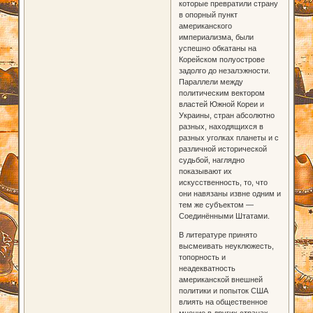
которые превратили страну
в опорный пункт
американского
империализма, были
успешно обкатаны на
Корейском полуострове
задолго до незалэжности.
Параллели между
политическим вектором
властей Южной Кореи и
Украины, стран абсолютно
разных, находящихся в
разных уголках планеты и с
различной исторической
судьбой, наглядно
показывают их
искусственность, то, что
они навязаны извне одним и
тем же субъектом —
Соединёнными Штатами.
В литературе принято
высмеивать неуклюжесть,
топорность и
неадекватность
американской внешней
политики и попыток США
влиять на общественное
мнение в других странах.