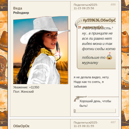
486
Поделиться
2025-
Веда
11-15 09:25:56
Рейнджер
#p559636,ОбмОрОк
написал(а):
и шо адрес есть?
ну.. в принципе не
все ли равно нет
видео мона и так
фотки сюды котю
побольше то
мурчалку
я не делала видео, нету.
Надо как-то снять, я
забываю
Уважение:
+11350
Пол:
Женский
Хороший день, чтобы
быть!
0
487
Поделиться
2025-
ОбмОрОк
11-15 09:31:55