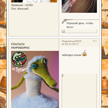
Уважение:
+11350
Пол:
Женский
Хороший день, чтобы
быть!
+3
491
Поделиться
2025-
ОбмОрОк
11-28 21:30:17
УКУРОБОРОС
забалдел кошак
0