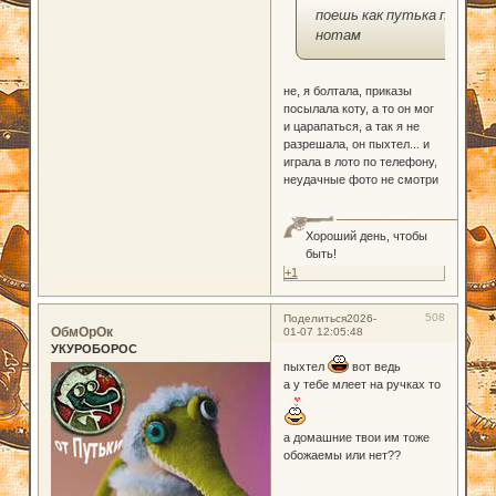
поешь как путька по
нотам
не, я болтала, приказы
посылала коту, а то он мог
и царапаться, а так я не
разрешала, он пыхтел... и
играла в лото по телефону,
неудачные фото не смотри
Хороший день, чтобы
быть!
+1
508
Поделиться
2026-
ОбмОрОк
01-07 12:05:48
УКУРОБОРОС
пыхтел
вот ведь
а у тебе млеет на ручках то
а домашние твои им тоже
обожаемы или нет??