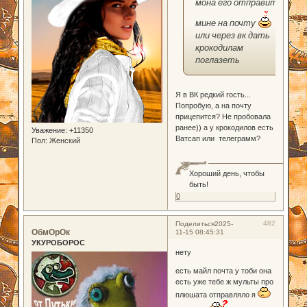
мона его отправить
мине на почту
или через вк дать
крокодилам
поглазеть
Я в ВК редкий гость...
Попробую, а на почту
прицепится? Не пробовала
ранее)) а у крокодилов есть
Уважение:
+11350
Ватсап или телеграмм?
Пол:
Женский
Хороший день, чтобы
быть!
0
482
Поделиться
2025-
ОбмОрОк
11-15 08:45:31
УКУРОБОРОС
нету
есть майл почта у тоби она
есть уже тебе ж мульты про
плюшата отправляло я