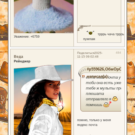
трррь чача трррь
Уважение:
+6759
пумпам
484
Поделиться
2025-
Веда
11-15 09:02:48
Рейнджер
#p559626,ОбмОрОк
написал(а):
есть майл почта у
тоби она есть уже
тебе ж мульты про
плюшата
отправляло я
помнишь
помню, только у меня
яндекс почта