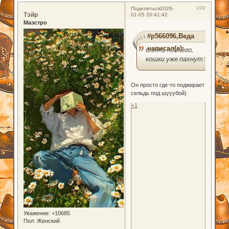
499
Поделиться
2026-
Тэйр
01-05 20:41:42
Маэстро
#p566096,Веда
написал(а):
опять нет его,
кошки уже пахнут?
Он просто где-то поджирает
сельдь под шууубой)
+1
Уважение:
+10685
Пол:
Женский