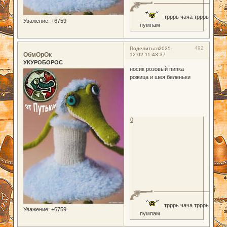
трррь чача трррь
Уважение:
+6759
пумпам
492
Поделиться
2025-
ОбмОрОк
12-02 11:43:37
УКУРОБОРОС
носик розовый пипка
рожица и шея беленьки
0
трррь чача трррь
Уважение:
+6759
пумпам