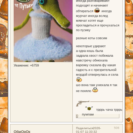
иногда разговаривают
подходят и начинают
обтираться
иногда
мурчат иногда вслед
мявчат хотят еще
прогладиться и прочухаться
по пузику
разные коты совсим
некоторые удирают
а одна кошь была
задрала хвост побежала
навстречу обнюхала
варежку сказала фу какая
Уважение:
+6759
гадость и с презрительной
мордой отвернулась и села
шо вона там унюхала я так
не поняло
трррь чача трррь
пумпам
0
506
Поделиться
2026-
ОбмОрОк
01-07 11:33:32