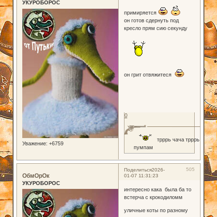
УКУРОБОРОС
примиряется
он готов сдернуть под
кресло прям сию секунду
он грит отвяжитеся
0
трррь чача трррь
Уважение:
+6759
пумпам
505
Поделиться
2026-
ОбмОрОк
01-07 11:31:23
УКУРОБОРОС
интересно кака была ба то
встерча с крокодиломм
уличные коты по разному