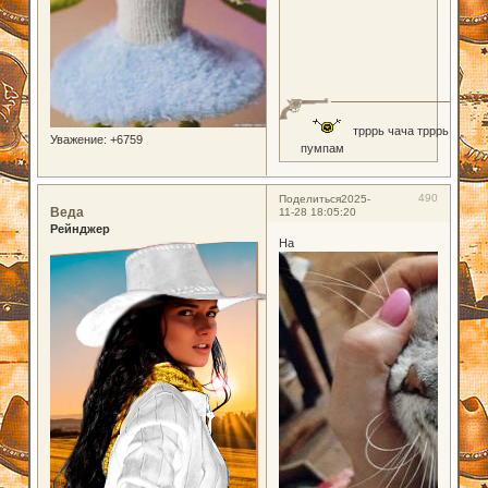
трррь чача трррь
Уважение:
+6759
пумпам
490
Поделиться
2025-
Веда
11-28 18:05:20
Рейнджер
На