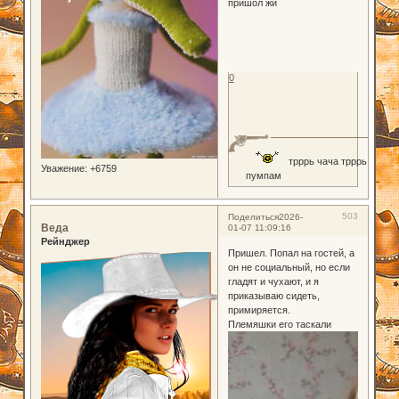
пришол жи
0
трррь чача трррь
Уважение:
+6759
пумпам
503
Поделиться
2026-
Веда
01-07 11:09:16
Рейнджер
Пришел. Попал на гостей, а
он не социальный, но если
гладят и чухают, и я
приказываю сидеть,
примиряется.
Племяшки его таскали