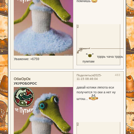
помнишь
0
трррь чача трррь
Уважение:
+6759
пумпам
483
Поделиться
2025-
ОбмОрОк
11-15 08:46:04
УКУРОБОРОС
давай котики ляпота еси
получится то оки а нет ну
штош...
0