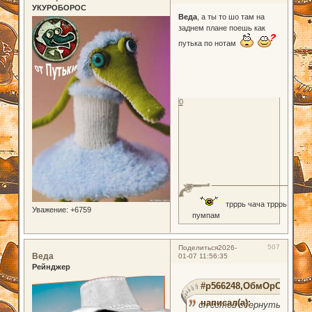
УКУРОБОРОС
Веда
, а ты то шо там на
заднем плане поешь как
путька по нотам
0
трррь чача трррь
Уважение:
+6759
пумпам
507
Поделиться
2026-
Веда
01-07 11:56:35
Рейнджер
#p566248,ОбмОрОк
написал(а):
он готов сдернуть