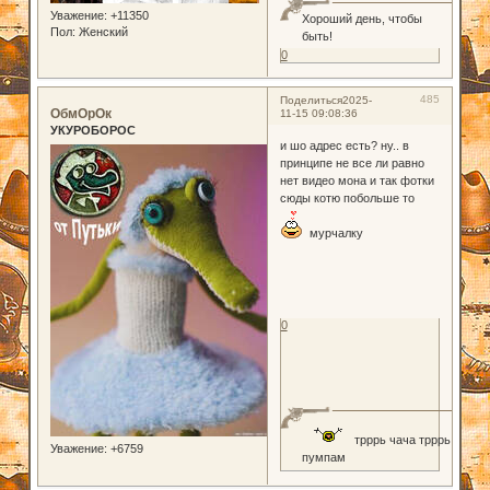
Уважение:
+11350
Хороший день, чтобы
Пол:
Женский
быть!
0
485
Поделиться
2025-
ОбмОрОк
11-15 09:08:36
УКУРОБОРОС
и шо адрес есть? ну.. в
принципе не все ли равно
нет видео мона и так фотки
сюды котю побольше то
мурчалку
0
трррь чача трррь
Уважение:
+6759
пумпам