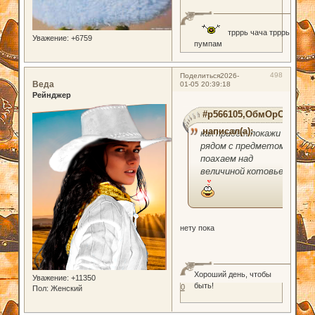
трррь чача трррь
Уважение:
+6759
пумпам
498
Поделиться
2026-
Веда
01-05 20:39:18
Рейнджер
#p566105,ОбмОрОк
написал(а):
как придет покажи
рядом с предметом-
поахаем над
величиной котовьей
нету пока
Хороший день, чтобы
Уважение:
+11350
быть!
0
Пол:
Женский