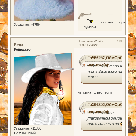
трррь чача трррь
Уважение:
+6759
пумпам
510
Поделиться
2026-
Веда
01-07 17:45:09
Рейнджер
#p566252,ОбмОрОк
написал(а):
а домашние твои им
тоже обожаемы или
нет??
не, сына только терпит
#p566253,ОбмОрОк
написал(а):
я вон в пакете
упаковочном домой
шло в ливень и чо
Уважение:
+11350
Пол:
Женский