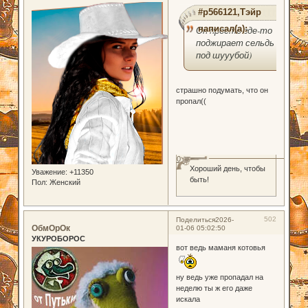
#p566121,Тэйр
написал(а):
Он просто где-то
поджирает сельдь
под шууубой)
страшно подумать, что он
пропал((
0
Хороший день, чтобы
Уважение:
+11350
быть!
Пол:
Женский
502
Поделиться
2026-
ОбмОрОк
01-06 05:02:50
УКУРОБОРОС
вот ведь маманя котовья
ну ведь уже пропадал на
неделю ты ж его даже
искала