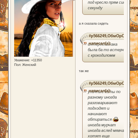
под кресло прям сию
секунду
а я сказала сидеть
#p566249,ОбмОрОк
написал(а):
интересно кака
была ба то встерча
с крокодиломм
Уважение:
+11350
Пол:
Женский
так же
#p566249,ОбмОрОк
написал(а):
уличные коты по
разному иногда
разговаривают
подходят и
начинают
обтираться
иногда мурчат
иногда вслед мявчат
хотят еще