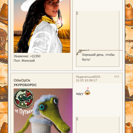
0
Хороший день, чтобы
Уважение:
+11350
быть!
Пол:
Женский
489
Поделиться
2025-
ОбмОрОк
11-15 10:39:17
УКУРОБОРОС
ждуу
0