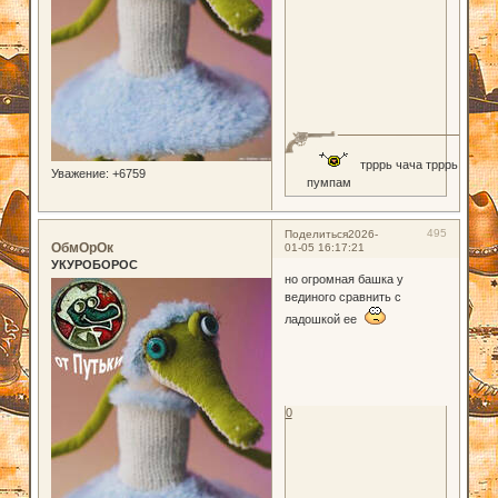
трррь чача трррь
Уважение:
+6759
пумпам
495
Поделиться
2026-
ОбмОрОк
01-05 16:17:21
УКУРОБОРОС
но огромная башка у
вединого сравнить с
ладошкой ее
0