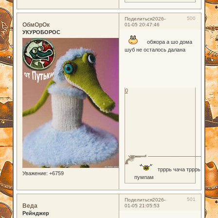
500
Поделиться
2026-
ОбмОрОк
01-05 20:47:46
УКУРОБОРОС
обжора а шо дома
шуб не осталось далана
0
трррь чача трррь
Уважение:
+6759
пумпам
501
Поделиться
2026-
Веда
01-05 21:05:53
Рейнджер