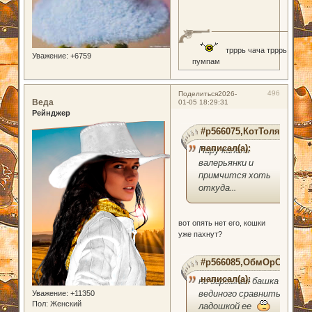
трррь чача трррь
Уважение:
+6759
пумпам
496
Поделиться
2026-
Веда
01-05 18:29:31
Рейнджер
#p566075,КотТолян
написал(а):
Пару капель
валерьянки и
примчится хоть
откуда...
вот опять нет его, кошки
уже пахнут?
#p566085,ОбмОрОк
написал(а):
но огромная башка у
вединого сравнить с
Уважение:
+11350
Пол:
Женский
ладошкой ее