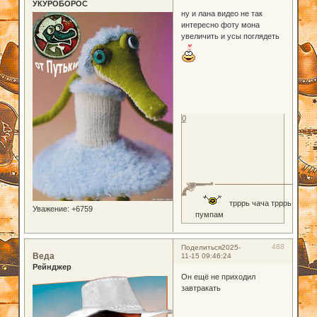
УКУРОБОРОС
ну и лана видео не так
интересно фоту мона
увеличить и усы поглядеть
0
трррь чача трррь
Уважение:
+6759
пумпам
488
Поделиться
2025-
Веда
11-15 09:46:24
Рейнджер
Он ещё не приходил
завтракать