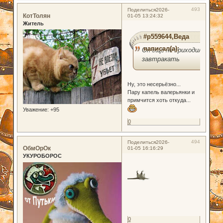
493
Поделиться
2026-
КотТолян
01-05 13:24:32
Житель
#p559644,Веда
написал(а):
Он ещё не приходил
завтракать
Ну, это несерьёзно...
Пару капель валерьянки и
примчится хоть откуда...
Уважение:
+95
0
494
Поделиться
2026-
ОбмОрОк
01-05 16:16:29
УКУРОБОРОС
0