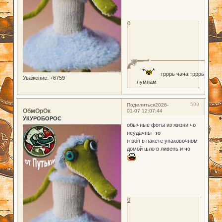
0
трррь чача трррь
Уважение:
+6759
пумпам
509
Поделиться
2026-
ОбмОрОк
01-07 12:07:44
УКУРОБОРОС
обычные фоты из жизни чо
неудачны -то
я вон в пакете упаковочном
домой шло в ливень и чо
0