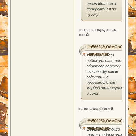
прогладиться и
прочухаться по
пузику
не, этот не подойдет сам,
гордый
#p566249,ОбмОрОк
написал(а):
задрала хвост
побежала навстречу
обнюхала варежку
сказала фу какая
гадость и с
презрительной
мордой отвернулась
и села
она не пахла сосиской
#p566250,ОбмОрОк
написал(а):
Веда
, а ты то шо
там на заднем плане