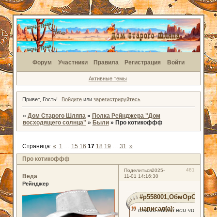
Форум
Участники
Правила
Регистрация
Войти
Активные темы
Привет, Гость!
Войдите
или
зарегистрируйтесь
.
»
Дом Старого Шляпа
»
Полка Рейнджера "Дом
восходящего солнца"
»
Были
»
Про котикоффф
Страница:
«
1
…
15
16
17
18
19
…
31
»
Про котикоффф
481
Поделиться
2025-
Веда
11-01 14:16:30
Рейнджер
#p558001,ОбмОрОк
написал(а):
сними видео еси чо и