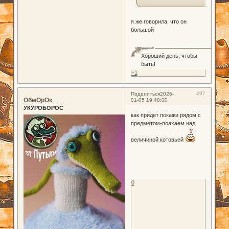
я же говорила, что он
большой
Хороший день, чтобы
быть!
+1
497
Поделиться
2026-
ОбмОрОк
01-05 19:48:00
УКУРОБОРОС
как придет покажи рядом с
предметом-поахаем над
величиной котовьей
0