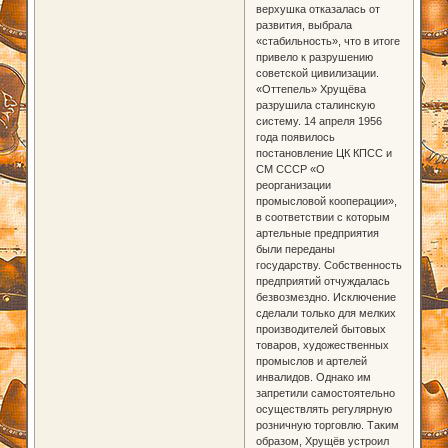
верхушка отказалась от
развития, выбрала
«стабильность», что в итоге
привело к разрушению
советской цивилизации.
«Оттепель» Хрущёва
разрушила сталинскую
систему. 14 апреля 1956
года появилось
постановление ЦК КПСС и
СМ СССР «О
реорганизации
промысловой кооперации»,
в соответствии с которым
артельные предприятия
были переданы
государству. Собственность
предприятий отчуждалась
безвозмездно. Исключение
сделали только для мелких
производителей бытовых
товаров, художественных
промыслов и артелей
инвалидов. Однако им
запретили самостоятельно
осуществлять регулярную
розничную торговлю. Таким
образом, Хрущёв устроил