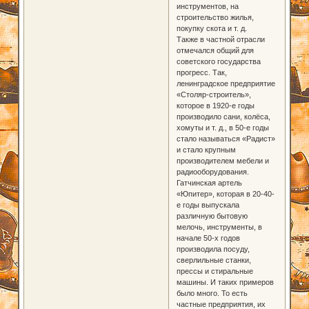
инструментов, на
строительство жилья,
покупку скота и т. д.
Также в частной отрасли
отмечался общий для
советского государства
прогресс. Так,
ленинградское предприятие
«Столяр-строитель»,
которое в 1920-е годы
производило сани, колёса,
хомуты и т. д., в 50-е годы
стало называться «Радист»
и стало крупным
производителем мебели и
радиооборудования.
Гатчинская артель
«Юпитер», которая в 20-40-
е годы выпускала
различную бытовую
мелочь, инструменты, в
начале 50-х годов
производила посуду,
сверлильные станки,
прессы и стиральные
машины. И таких примеров
было много. То есть
частные предприятия, их