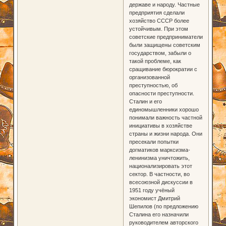
державе и народу. Частные
предприятия сделали
хозяйство СССР более
устойчивым. При этом
советские предприниматели
были защищены советским
государством, забыли о
такой проблеме, как
сращивание бюрократии с
организованной
преступностью, об
опасности преступности.
Сталин и его
единомышленники хорошо
понимали важность частной
инициативы в хозяйстве
страны и жизни народа. Они
пресекали попытки
догматиков марксизма-
ленинизма уничтожить,
национализировать этот
сектор. В частности, во
всесоюзной дискуссии в
1951 году учёный
экономист Дмитрий
Шепилов (по предложению
Сталина его назначили
руководителем авторского