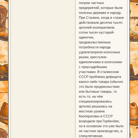
погром частных
предприятий, которые были
полезны державе и народу.
При Сталине, когда в стране
действовали десятки тысяч
артелей-кооперативов,
сотни тысяч кустарей-
одиночек,
продовольственные
потребности народа
удовлетворяли колхозные
рынки, крестьяне-
единоличники и колхозники
с приусадебными
участками. В сталинском
СССР проблема дефицита
какого-либо товара (обычно
это было продовольствие
или бытовые товары, то
есть то, на чём
специализировались
артели) решалась на
местном уровне.
Кооперативы в СССР
возродили при Горбачёве,
но в основном это уже было
не частное производство, а
спекулятивная,