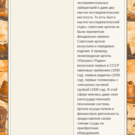
экспериментальных
лабораторий и даже два
научно-исследовательских
института. То есть был и
научно-исследовательский
отдел, советские артели не
были пережитком
феодальных времен.
Советские артели
выпускали и передовые
изделия. К примеру,
ленинградская артель
«Прогресс-Радио»
выпускала первые в СССР
ламповые приёмники (1930
год), первые радиолы (1935
год), первые телевизоры с
электронно-лучевой
трубкой (1939 год). В этой
сфере имелась даже своя
(негосударственная!)
пенсионная система.
Артели осуществляли и
финансовую деятельность:
предоставляли своим
членам ссуды на
приобретение
оборудования,