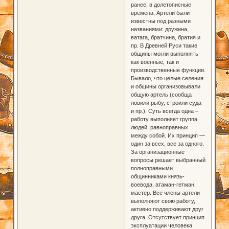
ранее, в долетописные
времена. Артели были
известны под разными
названиями: дружина,
ватага, братчина, братия и
пр. В Древней Руси такие
общины могли выполнять
как военные, так и
производственные функции.
Бывало, что целые селения
и общины организовывали
общую артель (сообща
ловили рыбу, строили суда
и пр.). Суть всегда одна –
работу выполняет группа
людей, равноправных
между собой. Их принцип —
один за всех, все за одного.
За организационные
вопросы решает выбранный
полноправными
общинниками князь-
воевода, атаман-гетман,
мастер. Все члены артели
выполняют свою работу,
активно поддерживают друг
друга. Отсутствует принцип
эксплуатации человека