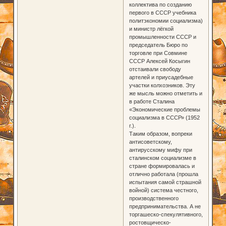
коллектива по созданию
первого в СССР учебника
политэкономии социализма)
и министр лёгкой
промышленности СССР и
председатель Бюро по
торговле при Совмине
СССР Алексей Косыгин
отстаивали свободу
артелей и приусадебные
участки колхозников. Эту
же мысль можно отметить и
в работе Сталина
«Экономические проблемы
социализма в СССР» (1952
г.).
Таким образом, вопреки
антисоветскому,
антирусскому мифу при
сталинском социализме в
стране формировалась и
отлично работала (прошла
испытания самой страшной
войной) система честного,
производственного
предпринимательства. А не
торгашеско-спекулятивного,
ростовщическо-