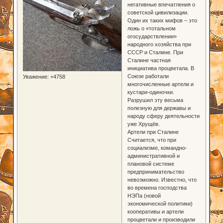
негативные впечатления о
советской цивилизации.
Один их таких мифов – это
ложь о «тотальном
огосударствлении»
народного хозяйства при
СССР и Сталине. При
Сталине частная
инициатива процветала. В
Союзе работали
Уважение:
+4758
многочисленные артели и
кустари-одиночки.
Разрушил эту весьма
полезную для державы и
народу сферу деятельности
уже Хрущёв.
Артели при Сталине
Считается, что при
социализме, командно-
административной и
плановой системе
предпринимательство
невозможно. Известно, что
во времена господства
НЭПа (новой
экономической политики)
кооперативы и артели
процветали и производили