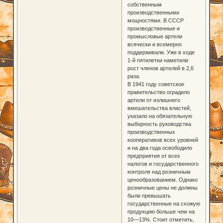
собственным
производственными
мощностями. В СССР
производственные и
промысловые артели
всячески и всемерно
поддерживали. Уже в ходе
1-й пятилетки наметили
рост членов артелей в 2,6
раза.
В 1941 году советское
правительство оградило
артели от излишнего
вмешательства властей,
указало на обязательную
выборность руководства
производственных
кооперативов всех уровней
и на два года освободило
предприятия от всех
налогов и государственного
контроля над розничным
ценообразованием. Однако
розничные цены не должны
были превышать
государственные на схожую
продукцию больше чем на
10—13%. Стоит отметить,