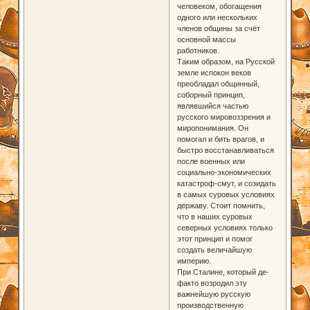
человеком, обогащения
одного или нескольких
членов общины за счёт
основной массы
работников.
Таким образом, на Русской
земле испокон веков
преобладал общинный,
соборный принцип,
являвшийся частью
русского мировоззрения и
миропонимания. Он
помогал и бить врагов, и
быстро восстанавливаться
после военных или
социально-экономических
катастроф-смут, и созидать
в самых суровых условиях
державу. Стоит помнить,
что в наших суровых
северных условиях только
этот принцип и помог
создать величайшую
империю.
При Сталине, который де-
факто возродил эту
важнейшую русскую
производственную