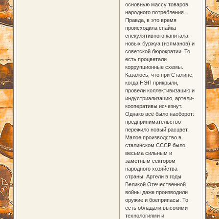
основную массу товаров
народного потребления.
Правда, в это время
происходила спайка
спекулятивного капитала
новых буржуа (нэпманов) и
советской бюрократии. То
есть процветали
коррупционные схемы.
Казалось, что при Сталине,
когда НЭП прикрыли,
провели коллективизацию и
индустриализацию, артели-
кооперативы исчезнут.
Однако всё было наоборот:
предпринимательство
пережило новый расцвет.
Малое производство в
сталинском СССР было
весьма сильным и
заметным сектором
народного хозяйства
страны. Артели в годы
Великой Отечественной
войны даже производили
оружие и боеприпасы. То
есть обладали высокими
технологиями и