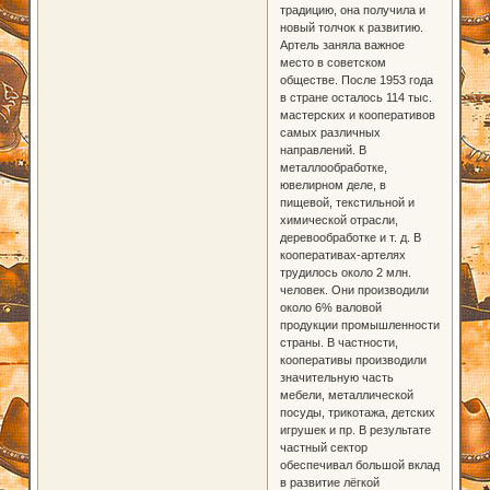
традицию, она получила и
новый толчок к развитию.
Артель заняла важное
место в советском
обществе. После 1953 года
в стране осталось 114 тыс.
мастерских и кооперативов
самых различных
направлений. В
металлообработке,
ювелирном деле, в
пищевой, текстильной и
химической отрасли,
деревообработке и т. д. В
кооперативах-артелях
трудилось около 2 млн.
человек. Они производили
около 6% валовой
продукции промышленности
страны. В частности,
кооперативы производили
значительную часть
мебели, металлической
посуды, трикотажа, детских
игрушек и пр. В результате
частный сектор
обеспечивал большой вклад
в развитие лёгкой