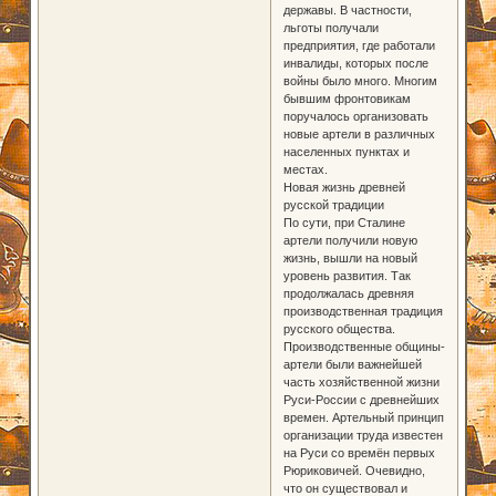
державы. В частности,
льготы получали
предприятия, где работали
инвалиды, которых после
войны было много. Многим
бывшим фронтовикам
поручалось организовать
новые артели в различных
населенных пунктах и
местах.
Новая жизнь древней
русской традиции
По сути, при Сталине
артели получили новую
жизнь, вышли на новый
уровень развития. Так
продолжалась древняя
производственная традиция
русского общества.
Производственные общины-
артели были важнейшей
часть хозяйственной жизни
Руси-России с древнейших
времен. Артельный принцип
организации труда известен
на Руси со времён первых
Рюриковичей. Очевидно,
что он существовал и