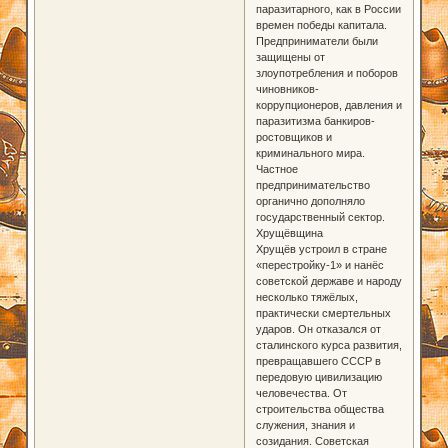
паразитарного, как в России
времен победы капитала.
Предприниматели были
защищены от
злоупотребления и поборов
чиновников-
коррупционеров, давления и
паразитизма банкиров-
ростовщиков и
криминального мира.
Частное
предпринимательство
органично дополняло
государственный сектор.
Хрущёвщина
Хрущёв устроил в стране
«перестройку-1» и нанёс
советской державе и народу
несколько тяжёлых,
практически смертельных
ударов. Он отказался от
сталинского курса развития,
превращавшего СССР в
передовую цивилизацию
человечества. От
строительства общества
служения, знания и
созидания. Советская