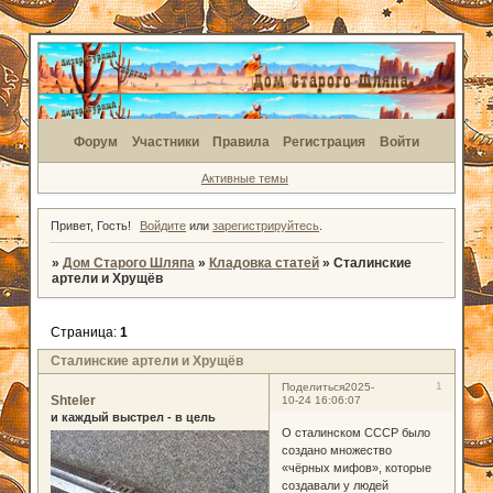
Форум
Участники
Правила
Регистрация
Войти
Активные темы
Привет, Гость!
Войдите
или
зарегистрируйтесь
.
»
Дом Старого Шляпа
»
Кладовка статей
»
Сталинские
артели и Хрущёв
Страница:
1
Сталинские артели и Хрущёв
1
Поделиться
2025-
Shteler
10-24 16:06:07
и каждый выстрел - в цель
О сталинском СССР было
создано множество
«чёрных мифов», которые
создавали у людей