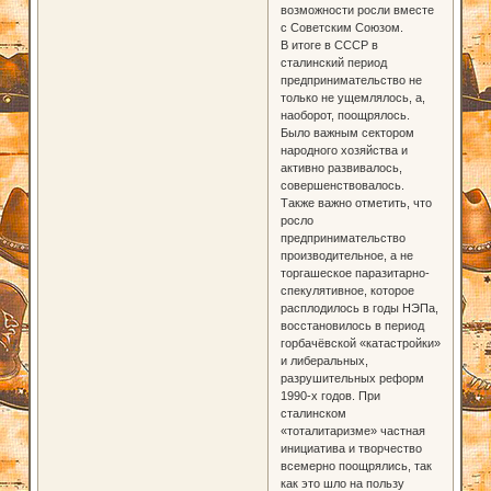
возможности росли вместе
с Советским Союзом.
В итоге в СССР в
сталинский период
предпринимательство не
только не ущемлялось, а,
наоборот, поощрялось.
Было важным сектором
народного хозяйства и
активно развивалось,
совершенствовалось.
Также важно отметить, что
росло
предпринимательство
производительное, а не
торгашеское паразитарно-
спекулятивное, которое
расплодилось в годы НЭПа,
восстановилось в период
горбачёвской «катастройки»
и либеральных,
разрушительных реформ
1990-х годов. При
сталинском
«тоталитаризме» частная
инициатива и творчество
всемерно поощрялись, так
как это шло на пользу