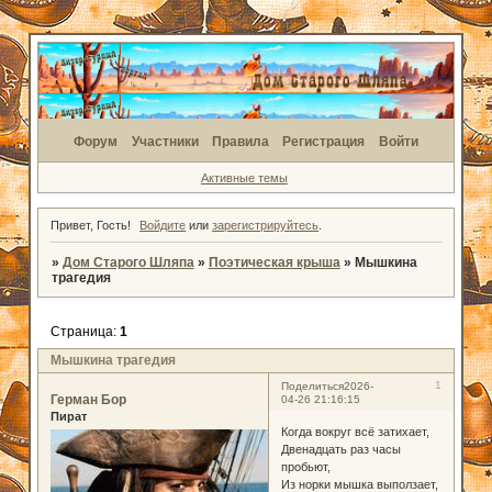
Форум
Участники
Правила
Регистрация
Войти
Активные темы
Привет, Гость!
Войдите
или
зарегистрируйтесь
.
»
Дом Старого Шляпа
»
Поэтическая крыша
»
Мышкина
трагедия
Страница:
1
Мышкина трагедия
1
Поделиться
2026-
Герман Бор
04-26 21:16:15
Пират
Когда вокруг всё затихает,
Двенадцать раз часы
пробьют,
Из норки мышка выползает,