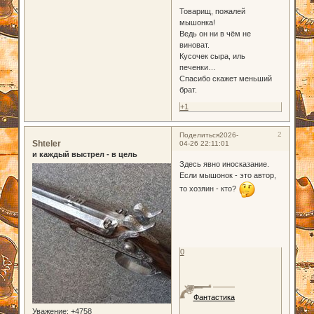
Товарищ, пожалей
мышонка!
Ведь он ни в чём не
виноват.
Кусочек сыра, иль
печенки…
Спасибо скажет меньший
брат.
+1
2
Поделиться
2026-
Shteler
04-26 22:11:01
и каждый выстрел - в цель
Здесь явно иносказание.
Если мышонок - это автор,
то хозяин - кто?
0
Фантастика
Уважение:
+4758