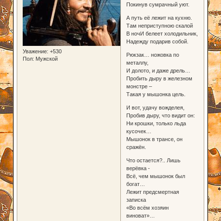
Покинув сумрачный уют.
А путь её лежит на кухню.
Там неприступною скалой
В ночИ белеет холодильник,
Надежду подарив собой.
Уважение:
+530
Рюкзак… ножовка по
Пол:
Мужской
металлу,
И долото, и даже дрель…
Пробить дыру в железном
монстре –
Такая у мышонка цель.
И вот, удачу вожделея,
Пробив дыру, что видит он:
Ни крошки, только льда
кусочек…
Мышонок в трансе, он
сражён.
Что остается?.. Лишь
верёвка -
Всё, чем мышонок был
богат…
Лежит предсмертная
записка
«Во всём хозяин
виноват»…