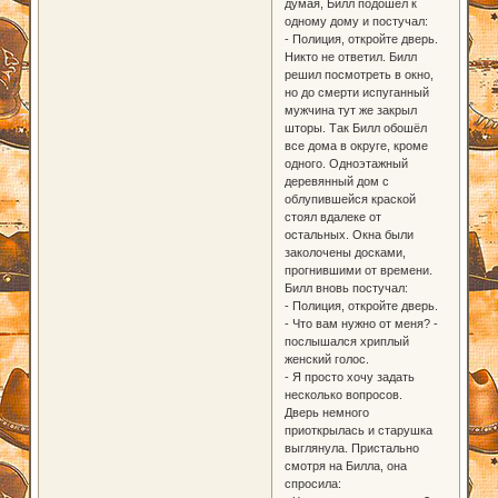
думая, Билл подошёл к
одному дому и постучал:
- Полиция, откройте дверь.
Никто не ответил. Билл
решил посмотреть в окно,
но до смерти испуганный
мужчина тут же закрыл
шторы. Так Билл обошёл
все дома в округе, кроме
одного. Одноэтажный
деревянный дом с
облупившейся краской
стоял вдалеке от
остальных. Окна были
заколочены досками,
прогнившими от времени.
Билл вновь постучал:
- Полиция, откройте дверь.
- Что вам нужно от меня? -
послышался хриплый
женский голос.
- Я просто хочу задать
несколько вопросов.
Дверь немного
приоткрылась и старушка
выглянула. Пристально
смотря на Билла, она
спросила: