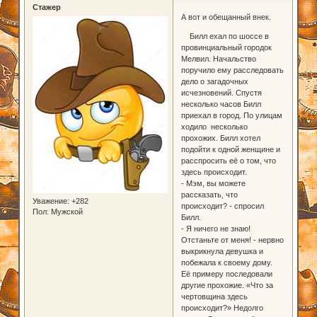
Стажер
А вот и обещанный внек.
Билл ехал по шоссе в
провинциальный городок
Мелвил. Начальство
поручило ему расследовать
дело о загадочных
исчезновений. Спустя
несколько часов Билл
приехал в город. По улицам
ходило несколько
прохожих. Билл хотел
подойти к одной женщине и
расспросить её о том, что
здесь происходит.
- Мэм, вы можете
рассказать, что
Уважение:
+282
происходит? - спросил
Пол:
Мужской
Билл.
- Я ничего не знаю!
Отстаньте от меня! - нервно
выкрикнула девушка и
побежала к своему дому.
Её примеру последовали
другие прохожие. «Что за
чертовщина здесь
происходит?» Недолго