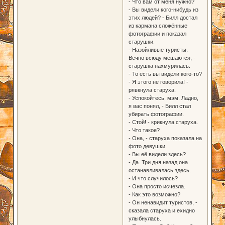
- Что вам от меня нужно?
- Вы видели кого-нибудь из
этих людей? - Билл достал
из кармана сложённые
фотографии и показал
старушки.
- Назойливые туристы.
Вечно всюду мешаются, -
старушка нахмурилась.
- То есть вы видели кого-то?
- Я этого не говорила! -
рявкнула старуха.
- Успокойтесь, мэм. Ладно,
я вас понял, - Билл стал
убирать фотографии.
- Стой! - крикнула старуха.
- Что такое?
- Она, - старуха показала на
фото девушки.
- Вы её видели здесь?
- Да. Три дня назад она
останавливалась здесь.
- И что случилось?
- Она просто исчезла.
- Как это возможно?
- Он ненавидит туристов, -
сказала старуха и ехидно
улыбнулась.