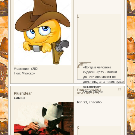
0
«Когда в человека
Уважение:
+282
кидаешь грязь, помни —
Пол:
Мужской
до него она может не
долететь, а на твоих руках
останется»
15
Поделиться
2018-
Омар Хайям
PlushBear
07-17 00:49:25
Сам Ш
Rin 21
, спасибо
0