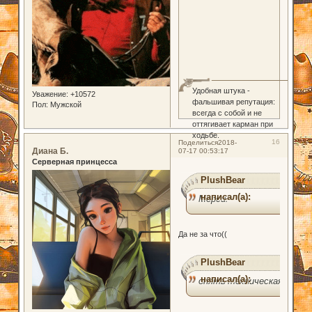
Удобная штука -
Уважение:
+10572
фальшивая репутация:
Пол:
Мужской
всегда с собой и не
оттягивает карман при
ходьбе.
16
Поделиться
2018-
Диана Б.
07-17 00:53:17
Серверная принцесса
PlushBear
написал(а):
Мерси.
Да не за что((
PlushBear
написал(а):
опять техническая