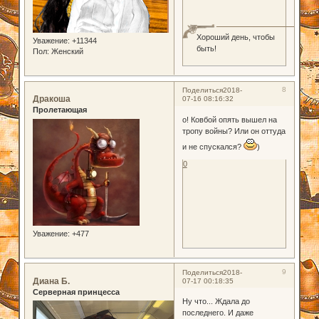
Хороший день, чтобы
Уважение:
+11344
быть!
Пол:
Женский
8
Поделиться
2018-
Дракоша
07-16 08:16:32
Пролетающая
о! Ковбой опять вышел на
тропу войны? Или он оттуда
и не спускался?
)
0
Уважение:
+477
9
Поделиться
2018-
Диана Б.
07-17 00:18:35
Серверная принцесса
Ну что... Ждала до
последнего. И даже