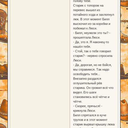
голову тебе.
Старик с топором на
перевес вышел из
потайного хода и захлопнул
люк. В этот момент Билл
выскочил из-за коробки и
побежал к Люси.
- Билл, неужели это ты? -
прошептала Люси.
- Да, это я. Я наконец-то
нашёл тебя.
- Стой, так о тебе говорил
старик? - нервно спросила
Люси.
- Да, дорогая, но не бойся,
мы справимся. Так надо
освободить тебя...
Внезапно раздался
оглушительный рёв
старика. Он громил всё что
видел. Его шаги
становились всё чётче и
чётче.
- Скорее, прячься! -
крикнула Люси.
Билл спрятался в куче
трупов и в этот момент
старик вырвал крышку люка