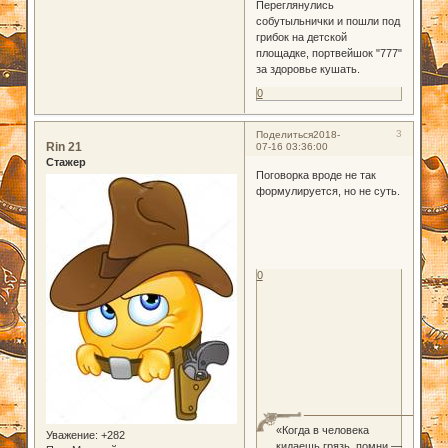
Переглянулись
собутыльнички и пошли под
грибок на детской
площадке, портвейшок "777"
за здоровье кушать.
0
3
Поделиться
2018-
Rin 21
07-16 03:36:00
Стажер
Поговорка вроде не так
формулируется, но не суть.
0
«Когда в человека
Уважение:
+282
кидаешь грязь, помни —