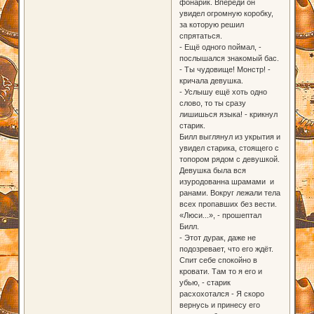
фонарик. Впереди он
увидел огромную коробку,
за которую решил
спрятаться.
- Ещё одного поймал, -
послышался знакомый бас.
- Ты чудовище! Монстр! -
кричала девушка.
- Услышу ещё хоть одно
слово, то ты сразу
лишишься языка! - крикнул
старик.
Билл выглянул из укрытия и
увидел старика, стоящего с
топором рядом с девушкой.
Девушка была вся
изуродованна шрамами и
ранами. Вокруг лежали тела
всех пропавших без вести.
«Люси...», - прошептал
Билл.
- Этот дурак, даже не
подозревает, что его ждёт.
Спит себе спокойно в
кровати. Там то я его и
убью, - старик
расхохотался - Я скоро
вернусь и принесу его