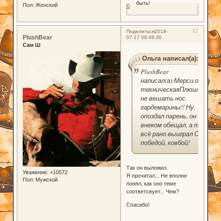
быть!
Пол:
Женский
0
22
Поделиться
2018-
PlushBear
07-17 08:49:30
Сам Ш
Ольга написал(а):
PlushBear
написал(а):Мерси.опять
техническаяПлюшик,
не вешать нос
гардемарины!! Ну,
опоздал парень, он
внеком обещал, а ты
всё рано выиграл С
победой, ковбой!
Так он выложил.
Уважение:
+10572
Я прочитал... Не вполне
Пол:
Мужской
понял, как оно теме
соответсвует... Чем?
Спасибо!