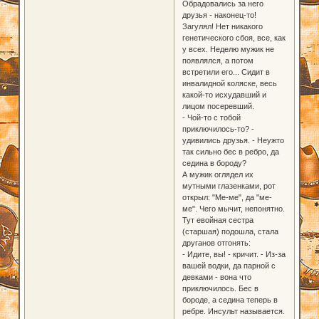
Обрадовались за него
друзья - наконец-то!
Загулял! Нет никакого
генетического сбоя, все, как
у всех. Неделю мужик не
появлялся, а потом
встретили его... Сидит в
инвалидной коляске, весь
какой-то исхудавший и
лицом посеревший.
- Чой-то с тобой
приключилось-то? -
удивились друзья. - Неужто
так сильно бес в ребро, да
седина в бороду?
А мужик оглядел их
мутными глазенками, рот
открыл: "Ме-ме", да "ме-
ме". Чего мычит, непонятно.
Тут евойная сестра
(старшая) подошла, стала
друганов отгонять:
- Идите, вы! - кричит. - Из-за
вашей водки, да парной с
девками - вона что
приключилось. Бес в
бороде, а седина теперь в
ребре. Инсульт называется.