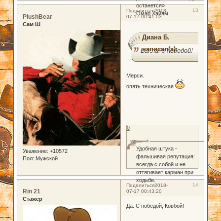
останется»
13
Поделиться
2018-
Омар Хайям
PlushBear
07-17 00:41:03
Сам Ш
Диана Б.
написал(а):
Билли! с победой!
Мерси.
опять техническая
0
Удобная штука -
Уважение:
+10572
фальшивая репутация:
Пол:
Мужской
всегда с собой и не
оттягивает карман при
ходьбе.
14
Поделиться
2018-
Rin 21
07-17 00:43:20
Стажер
Да. С победой, Ковбой!