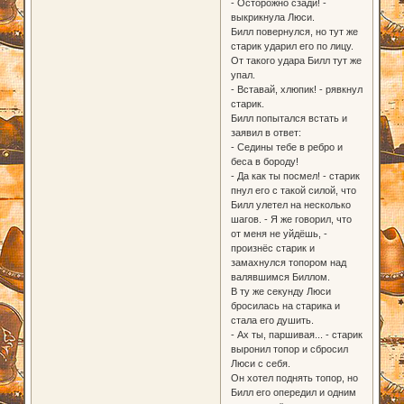
- Осторожно сзади! -
выкрикнула Люси.
Билл повернулся, но тут же
старик ударил его по лицу.
От такого удара Билл тут же
упал.
- Вставай, хлюпик! - рявкнул
старик.
Билл попытался встать и
заявил в ответ:
- Седины тебе в ребро и
беса в бороду!
- Да как ты посмел! - старик
пнул его с такой силой, что
Билл улетел на несколько
шагов. - Я же говорил, что
от меня не уйдёшь, -
произнёс старик и
замахнулся топором над
валявшимся Биллом.
В ту же секунду Люси
бросилась на старика и
стала его душить.
- Ах ты, паршивая... - старик
выронил топор и сбросил
Люси с себя.
Он хотел поднять топор, но
Билл его опередил и одним