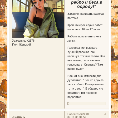
ребро и беса в
бороду!"
Задание: написать рассказ
по теме
Крайний срок сдачи работ:
полночь с 16 на 17 июля.
Работы присылать мне в
личку.
Уважение:
+2376
Пол:
Женский
Голосование: выбрать
лучший рассказ. Как
напишут, так выставлю. Как
выставлю, так и начнем
голосовать. Сколько? Там
видно будет.
Насчет анонимности для
дуэлянтов: " Кошка сдохла,
хвост облез. Кто промолвит,
тот и съест". В общем, кто
сболтнет, тот позорно
подавится.
0
2
Поделиться
2018-
Диана Б.
07-16 03:34:59