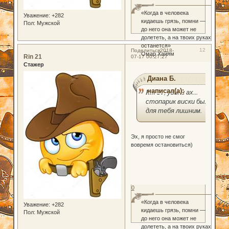
«Когда в человека
Уважение:
+282
кидаешь грязь, помни —
Пол:
Мужской
до него она может не
долететь, а на твоих руках
останется»
12
Поделиться
2018-
Омар Хайям
Rin 21
07-17 00:27:27
Стажер
Диана Б.
написал(а):
Rin 21, увы и ах...
стопарик виски был
для тебя лишним.
Эх, я просто не смог
вовремя остановиться)
0
«Когда в человека
Уважение:
+282
кидаешь грязь, помни —
Пол:
Мужской
до него она может не
долететь, а на твоих руках