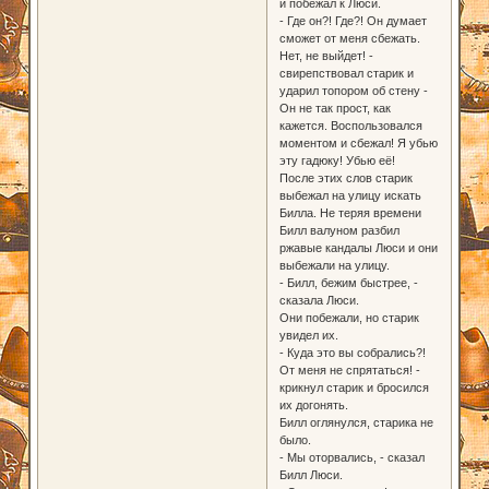
и побежал к Люси.
- Где он?! Где?! Он думает
сможет от меня сбежать.
Нет, не выйдет! -
свирепствовал старик и
ударил топором об стену -
Он не так прост, как
кажется. Воспользовался
моментом и сбежал! Я убью
эту гадюку! Убью её!
После этих слов старик
выбежал на улицу искать
Билла. Не теряя времени
Билл валуном разбил
ржавые кандалы Люси и они
выбежали на улицу.
- Билл, бежим быстрее, -
сказала Люси.
Они побежали, но старик
увидел их.
- Куда это вы собрались?!
От меня не спрятаться! -
крикнул старик и бросился
их догонять.
Билл оглянулся, старика не
было.
- Мы оторвались, - сказал
Билл Люси.