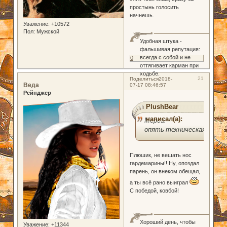
простынь голосить
начнешь.
Уважение:
+10572
Пол:
Мужской
Удобная штука -
фальшивая репутация:
всегда с собой и не
0
оттягивает карман при
ходьбе.
21
Поделиться
2018-
Веда
07-17 08:46:57
Рейнджер
PlushBear
написал(а):
Мерси.
опять техническая
Плюшик, не вешать нос
гардемарины!! Ну, опоздал
парень, он внеком обещал,
а ты всё рано выиграл
С победой, ковбой!
Хороший день, чтобы
Уважение:
+11344