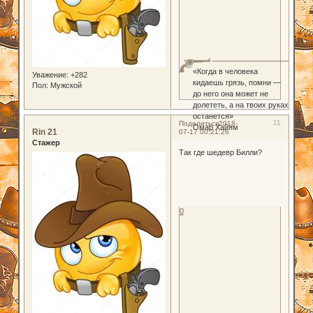
«Когда в человека
Уважение:
+282
кидаешь грязь, помни —
Пол:
Мужской
до него она может не
долететь, а на твоих руках
останется»
11
Поделиться
2018-
Омар Хайям
Rin 21
07-17 00:21:26
Стажер
Так где шедевр Билли?
0