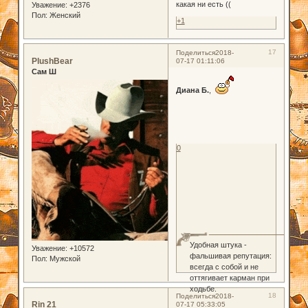
какая ни есть ((
Уважение:
+2376
Пол:
Женский
+1
17
Поделиться
2018-
PlushBear
07-17 01:11:06
Сам Ш
Диана Б.
,
0
Удобная штука -
Уважение:
+10572
фальшивая репутация:
Пол:
Мужской
всегда с собой и не
оттягивает карман при
ходьбе.
18
Поделиться
2018-
Rin 21
07-17 05:33:05