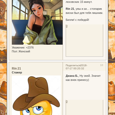
лоховских 15 минут.
Rin 21
, увы и ах... стопарик
виски был для тебя лишним.
Билли! с победой!
0
Уважение:
+2376
Пол:
Женский
10
Поделиться
2018-
Rin 21
07-17 00:20:32
Стажер
Диана Б.
, Ну окей. Значит
как внек принесу)
0