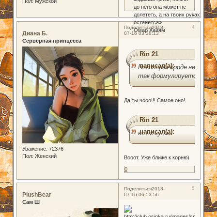
Пол:
Мужской
до него она может не
долететь, а на твоих руках
останется»
4
Поделиться
2018-
Омар Хайям
Диана Б.
07-16 03:38:13
Серверная принцесса
Rin 21
написал(а):
Поговорка вроде не
так формулируется
Да ты чооо!!! Самое оно!
Rin 21
написал(а):
но не суть.
Уважение:
+2376
Пол:
Женский
Вооот. Уже ближе к корню)
0
5
Поделиться
2018-
PlushBear
07-16 06:53:56
Сам Ш