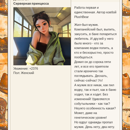
Серверная принцесса
Работа первая и
единственная. Автор ковбой
PlushBear
Жил-был мужик.
Компанейский был, выпить,
закусить, в бане попариться
любитель. И друзей у него
было много - кто за
компанию водки попить, а
кто и бескорыстно, просто
пообщаться.
Дожил он до сорока пяти
лет, и все его приятели
Уважение:
+2376
стали иронично так
Пол:
Женский
поглядывать. Дескать,
сейчас-сейчас! Ух!
А мужик все никак, как пил
водку, так и пьет, как в баню
ходил, так и ходит. Без
изменений! Удивляются
собутыльники - как так?
Неужто особенность какая?
Может, даже на
генетическом уровне!
Но вдруг однажды пропал
мужик. День нету, два нету.