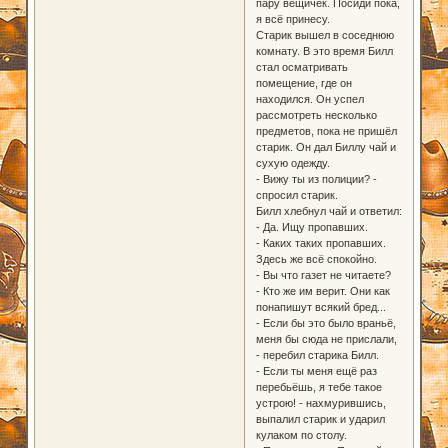
пару вещичек. Посиди пока,
я всё принесу.
Старик вышел в соседнюю
комнату. В это время Билл
стал осматривать
помещение, где он
находился. Он успел
рассмотреть несколько
предметов, пока не пришёл
старик. Он дал Биллу чай и
сухую одежду.
- Вижу ты из полиции? -
спросил старик.
Билл хлебнул чай и ответил:
- Да. Ищу пропавших.
- Каких таких пропавших.
Здесь же всё спокойно.
- Вы что газет не читаете?
- Кто же им верит. Они как
понапишут всякий бред...
- Если бы это было враньё,
меня бы сюда не прислали,
- перебил старика Билл.
- Если ты меня ещё раз
перебьёшь, я тебе такое
устрою! - нахмурившись,
выпалил старик и ударил
кулаком по столу.