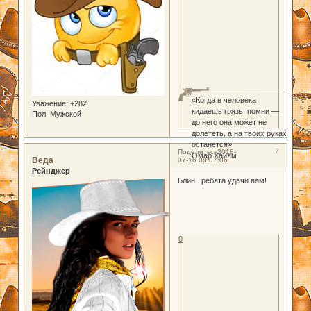
«Когда в человека
Уважение:
+282
кидаешь грязь, помни —
Пол:
Мужской
до него она может не
долететь, а на твоих руках
останется»
7
Поделиться
2018-
Омар Хайям
Веда
07-16 08:07:06
Рейнджер
Блин.. ребята удачи вам!
0