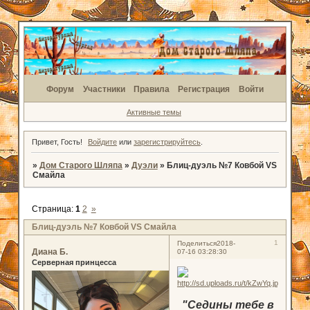
Форум
Участники
Правила
Регистрация
Войти
Активные темы
Привет, Гость!
Войдите
или
зарегистрируйтесь
.
»
Дом Старого Шляпа
»
Дуэли
»
Блиц-дуэль №7 Ковбой VS
Смайла
Страница:
1
2
»
Блиц-дуэль №7 Ковбой VS Смайла
1
Поделиться
2018-
Диана Б.
07-16 03:28:30
Серверная принцесса
"Седины тебе в