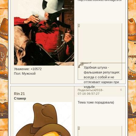
0
Удобная штука -
Уважение:
+10572
фальшивая репутация:
Пол:
Мужской
всегда с собой и не
оттягивает карман при
ходьбе.
6
Поделиться
2018-
Rin 21
07-16 06:57:27
Стажер
Тема тоже порадовала)
0