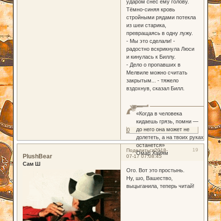
ударом снёс ему голову.
Тёмно-синяя кровь
стройными рядами потекла
из шеи старика,
превращаясь в одну лужу.
- Мы это сделали! -
радостно вскрикнула Люси
и кинулась к Биллу.
- Дело о пропавших в
Мелвиле можно считать
закрытым... - тяжело
вздохнув, сказал Билл.
«Когда в человека
кидаешь грязь, помни —
до него она может не
0
долететь, а на твоих руках
останется»
19
Поделиться
2018-
Омар Хайям
PlushBear
07-17 07:08:45
Сам Ш
Ого. Вот это простынь.
Ну, шо, Вашество,
выцыганила, теперь читай!