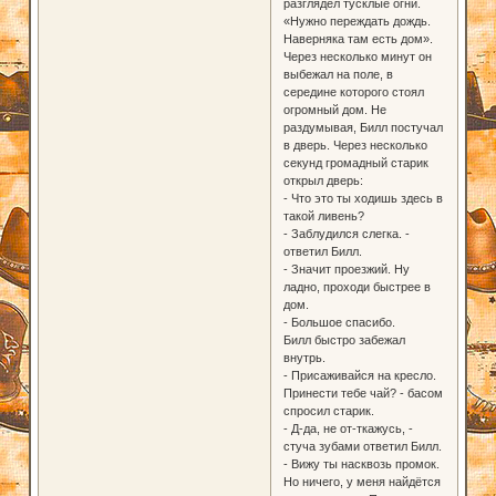
разглядел тусклые огни.
«Нужно переждать дождь.
Наверняка там есть дом».
Через несколько минут он
выбежал на поле, в
середине которого стоял
огромный дом. Не
раздумывая, Билл постучал
в дверь. Через несколько
секунд громадный старик
открыл дверь:
- Что это ты ходишь здесь в
такой ливень?
- Заблудился слегка. -
ответил Билл.
- Значит проезжий. Ну
ладно, проходи быстрее в
дом.
- Большое спасибо.
Билл быстро забежал
внутрь.
- Присаживайся на кресло.
Принести тебе чай? - басом
спросил старик.
- Д-да, не от-ткажусь, -
стуча зубами ответил Билл.
- Вижу ты насквозь промок.
Но ничего, у меня найдётся