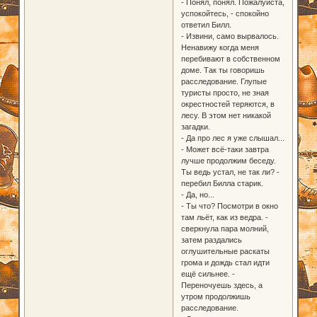
- Понял, понял. Пожалуйста,
успокойтесь, - спокойно
ответил Билл.
- Извини, само вырвалось.
Ненавижу когда меня
перебивают в собственном
доме. Так ты говоришь
расследование. Глупые
туристы просто, не зная
окрестностей теряются, в
лесу. В этом нет никакой
загадки.
- Да про лес я уже слышал...
- Может всё-таки завтра
лучше продолжим беседу.
Ты ведь устал, не так ли? -
перебил Билла старик.
- Да, но...
- Ты что? Посмотри в окно
там льёт, как из ведра. -
сверкнула пара молний,
затем раздались
оглушительные раскаты
грома и дождь стал идти
ещё сильнее. -
Переночуешь здесь, а
утром продолжишь
расследование.