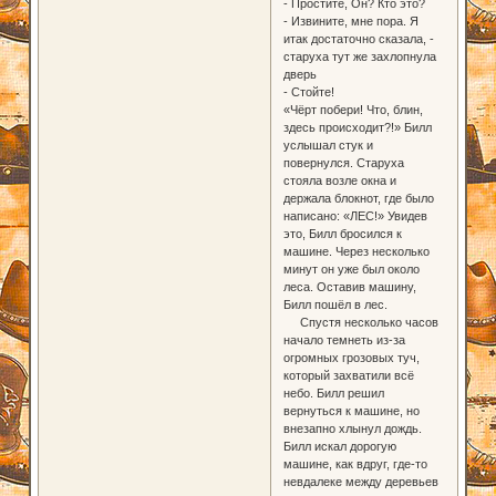
- Простите, Он? Кто это?
- Извините, мне пора. Я
итак достаточно сказала, -
старуха тут же захлопнула
дверь
- Стойте!
«Чёрт побери! Что, блин,
здесь происходит?!» Билл
услышал стук и
повернулся. Старуха
стояла возле окна и
держала блокнот, где было
написано: «ЛЕС!» Увидев
это, Билл бросился к
машине. Через несколько
минут он уже был около
леса. Оставив машину,
Билл пошёл в лес.
Спустя несколько часов
начало темнеть из-за
огромных грозовых туч,
который захватили всё
небо. Билл решил
вернуться к машине, но
внезапно хлынул дождь.
Билл искал дорогую
машине, как вдруг, где-то
невдалеке между деревьев