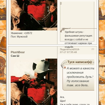
0
Удобная штука -
Уважение:
+10572
фальшивая репутация:
Пол:
Мужской
всегда с собой и не
оттягивает карман при
ходьбе.
20
Поделиться
2018-
PlushBear
07-17 07:55:48
Сам Ш
Туся написал(а):
А может в качестве
исключения
продолжить дуль?
Ну голосование
там.. все дела..
Ага.
Щаз!
Уж я тебя знаю, сразу за