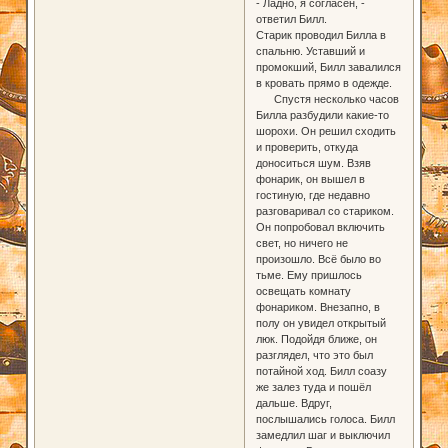
- Ладно, я согласен, -
ответил Билл.
Старик проводил Билла в
спальню. Уставший и
промокший, Билл завалился
в кровать прямо в одежде.
Спустя несколько часов
Билла разбудили какие-то
шорохи. Он решил сходить
и проверить, откуда
доноситься шум. Взяв
фонарик, он вышел в
гостиную, где недавно
разговаривал со стариком.
Он попробовал включить
свет, но ничего не
произошло. Всё было во
тьме. Ему пришлось
освещать комнату
фонариком. Внезапно, в
полу он увидел открытый
люк. Подойдя ближе, он
разглядел, что это был
потайной ход. Билл соазу
же залез туда и пошёл
дальше. Вдруг,
послышались голоса. Билл
замедлил шаг и выключил