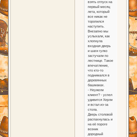
взять отпуск на
первый месяц
лета, который
все никак не
торопился
наступить.
Внезапно мы
услыхали, как
хлопнула
входная дверь
и шаги гулко
застучали по
лестнице. Такое
впечатление,
что кто-то
поднимался в
деревянных
башмаках.
- Неужели
клиент? - успел
удивится Херли
и встал из-за
стола.
Дверь столовой
распахнулась и
на её пороге
возник
дородный