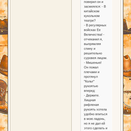
поверил он и
засмеялся: - В
китайском
кукольном
театре?
- В регулярных
войсках Ее
Величества! -
отчеканил я,
выпрямляя
спину и
решительно
суровея лицом.
- Мишенью!
Он пожал
плечами и
протянул
"Кольт"
рукоятью
вперед:
- Держите.
Хищная
рифленая
рукоять хотела
удобно впиться
в мою ладонь,
но я не дал ей
этого сделать и