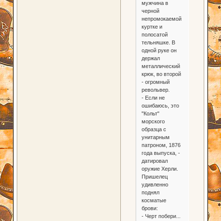
мужчина в
черной
непромокаемой
куртке и
полосатой
тельняшке. В
одной руке он
держал
металлический
крюк, во второй
- огромный
револьвер.
- Если не
ошибаюсь, это
"Кольт"
морского
образца с
унитарным
патроном, 1876
года выпуска, -
датировал
оружие Херли.
Пришелец
удивленно
поднял
косматые
брови:
- Черт побери...