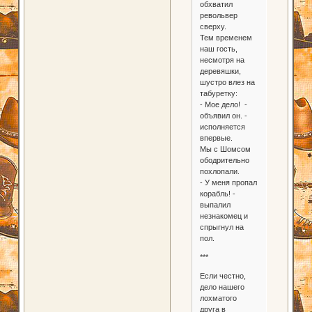
обхватил
револьвер
сверху.
Тем временем
наш гость,
несмотря на
деревяшки,
шустро влез на
табуретку:
- Мое дело! -
объявил он. -
исполняется
впервые.
Мы с Шомсом
ободрительно
похлопали.
- У меня пропал
корабль! -
выпалил
незнакомец и
спрыгнул на
пол.
***
Если честно,
дело нашего
лохматого
друга в