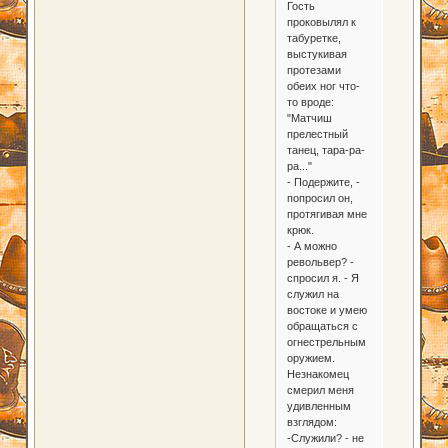
Гость
проковылял к
табуретке,
выстукивая
протезами
обеих ног что-
то вроде:
"Матчиш
прелестный
танец, тара-ра-
ра..."
- Подержите, -
попросил он,
протягивая мне
крюк.
- А можно
револьвер? -
спросил я. - Я
служил на
востоке и умею
обращаться с
огнестрельным
оружием.
Незнакомец
смерил меня
удивленным
взглядом:
-Служили? - не