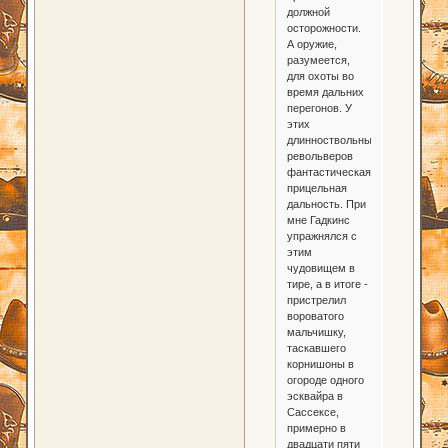
должной
осторожности.
А оружие,
разумеется,
для охоты во
время дальних
перегонов. У
этих
длинноствольных
револьверов
фантастическая
прицельная
дальность. При
мне Гадкинс
упражнялся с
этим
чудовищем в
тире, а в итоге -
пристрелил
вороватого
мальчишку,
таскавшего
корнишоны в
огороде одного
эсквайра в
Сассексе,
примерно в
двадцати пяти