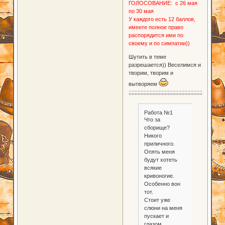
ГОЛОСОВАНИЕ: с 26 мая
по 30 мая
У каждого есть 12 баллов,
имеете полное право
распорядится ими по
своему и по симпатии))
Шутить в теме
разрешается)) Веселимся и
творим, творим и
вытворяем
;;;;;;;;;;;;;;;;;;;;;;;;;;;;;;;;;;;;;;;;;;;;;;;;;;;;;;;;;;;;;;;;
Работа №1
Что за
сборище?
Никого
приличного.
Опять меня
будут хотеть
всякие
кривоногие.
Особенно вон
тот.
Стоит уже
слюни на меня
пускает и
глазом