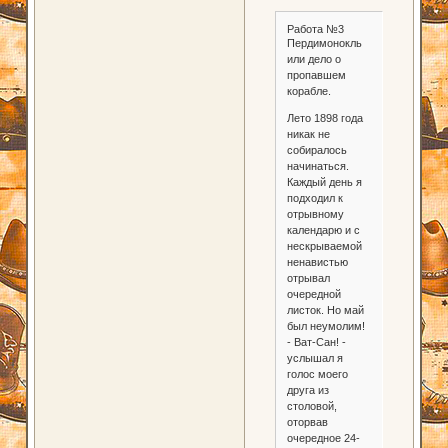
Работа №3
Пердимонокль
или дело о
пропавшем
корабле.
Лето 1898 года
никак не
собиралось
начинаться.
Каждый день я
подходил к
отрывному
календарю и с
нескрываемой
ненавистью
отрывал
очередной
листок. Но май
был неумолим!
- Ват-Сан! -
услышал я
голос моего
друга из
столовой,
оторвав
очередное 24-