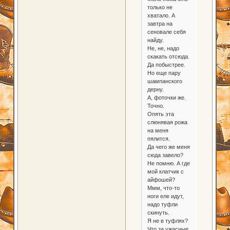
только не
хватало. А
завтра на
сеновале себя
найду.
Не, не, надо
скакать отсюда.
Да побыстрее.
Но еще пару
шампанского
дерну.
А, фоточки же.
Точно.
Опять эта
слюнявая рожа
на меня
пялится.
Да чего же меня
сюда завело?
Не помню. А где
мой клатчик с
айфошей?
Ммм, что-то
ноги еле идут,
надо туфли
скинуть.
Я не в туфлях?
Что за ужасные