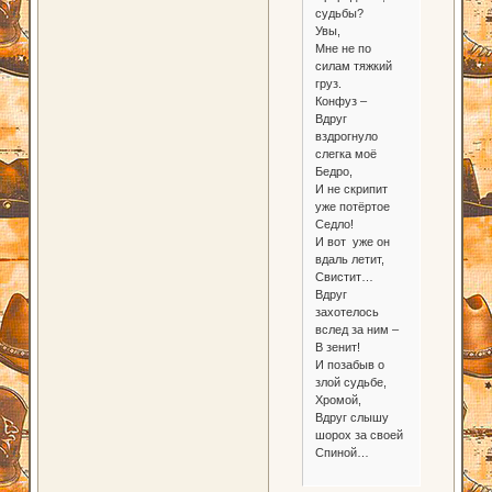
судьбы?
Увы,
Мне не по
силам тяжкий
груз.
Конфуз –
Вдруг
вздрогнуло
слегка моё
Бедро,
И не скрипит
уже потёртое
Седло!
И вот уже он
вдаль летит,
Свистит…
Вдруг
захотелось
вслед за ним –
В зенит!
И позабыв о
злой судьбе,
Хромой,
Вдруг слышу
шорох за своей
Спиной…