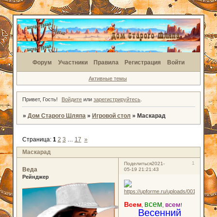
Форум
Участники
Правила
Регистрация
Войти
Активные темы
Привет, Гость!
Войдите
или
зарегистрируйтесь
.
»
Дом Старого Шляпа
»
Игровой стол
»
Маскарад
Страница:
1
2
3
…
17
»
Маскарад
1
Поделиться
2021-
Веда
05-19 21:21:43
Рейнджер
всем
Всем
всем
,
,
!
Весенний