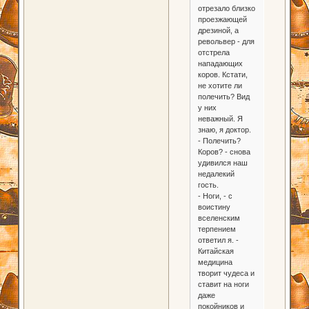
отрезало близко
проезжающей
дрезиной, а
револьвер - для
отстрела
нападающих
коров. Кстати,
не хотите ли
полечить? Вид
у них
неважный. Я
знаю, я доктор.
- Полечить?
Коров? - снова
удивился наш
недалекий
гость.
- Ноги, - с
воистину
вселенским
терпением
ответил я. -
Китайская
медицина
творит чудеса и
ставит на ноги
даже
покойников и