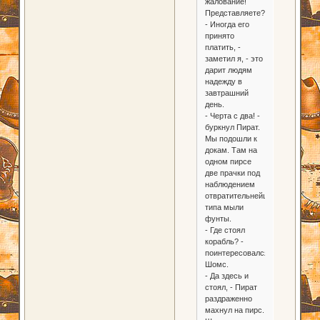
жалование!
Представляете?
- Иногда его
принято
платить, -
заметил я, - это
дарит людям
надежду в
завтрашний
день.
- Черта с два! -
буркнул Пират.
Мы подошли к
докам. Там на
одном пирсе
две прачки под
наблюдением
отвратительнейшего
типа мыли
фунты.
- Где стоял
корабль? -
поинтересовался
Шомс.
- Да здесь и
стоял, - Пират
раздраженно
махнул на пирс.