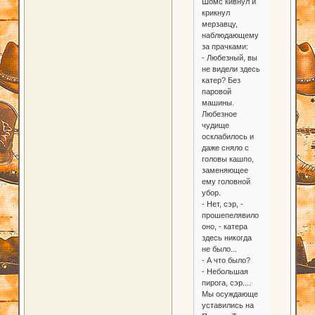
Шомс кивнул и
крикнул
мерзавцу,
наблюдающему
за прачками:
- Любезный, вы
не видели здесь
катер? Без
паровой
машины.
Любезное
чудище
осклабилось и
даже сняло с
головы кашпо,
заменяющее
ему головной
убор.
- Нет, сэр, -
прошепелявило
оно, - катера
здесь никогда
не было...
- А что было?
- Небольшая
пирога, сэр....
Мы осуждающе
уставились на