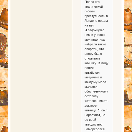
После его
трагической
гибели
преступность в
Лондоне сошла
на нет.
Я вздохнул с
ним в унисон -
моя практика
набрала такие
обороты, что
впору было
открывать
клинику. В моду
вошла
китайская
медицина и
каждому мало-
мальски
обеспеченному
остолопу
хотелось иметь
доктора-
китайца. Я был
нарасхват, но
со всей
твердостью
намеревался