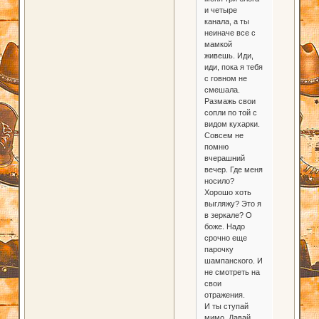
и четыре
канала, а ты
неиначе все с
мамкой
живешь. Иди,
иди, пока я тебя
с говном не
смешала.
Размажь свои
сопли по той с
видом кухарки.
Совсем не
помню
вчерашний
вечер. Где меня
носило?
Хорошо хоть
выгляжу? Это я
в зеркале? О
боже. Надо
срочно еще
парочку
шампанского. И
не смотреть на
свои
отражения.
И ты ступай
мимо. Давай,