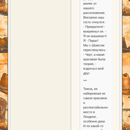
милях от
нашего
расположения.
Внезапно наш
гость очнулся:
- Прекратите! -
выкрикнул он. -
Я не машинист!
Я - Пират!
Мы с Шомсом
переглянулись:
- Черт, а какая
красивая была
теория, -
вздохнул мой
друг.
***
Темза, ее
набережная не
самое красивое
и
респектабельное
место в
Лондоне,
особенно доки.
И по какой-то