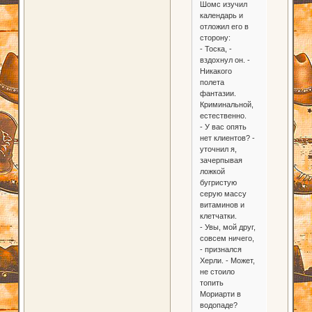
Шомс изучил
календарь и
отложил его в
сторону:
- Тоска, -
вздохнул он. -
Никакого
полета
фантазии.
Криминальной,
естественно.
- У вас опять
нет клиентов? -
уточнил я,
зачерпывая
ложкой
бугристую
серую массу
витаминов и
клетчатки.
- Увы, мой друг,
совсем ничего,
- признался
Херли. - Может,
не стоило
топить
Мориарти в
водопаде?