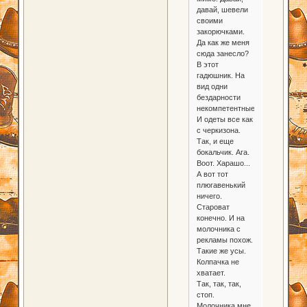
давай, шевели
своими
закорючками.
Да как же меня
сюда занесло?
В этот
гадюшник. На
вид одни
бездарности
некомпетентные.
И одеты все как
с черкизона.
Так, и еще
бокальчик. Ага.
Воот. Харашо...
А вот тот
плюгавенький
ничего.
Староват
конечно. И на
молочника с
рекламы похож.
Такие же усы.
Колпачка не
хватает.
Так, так, так,
стоп.
Молочника мне