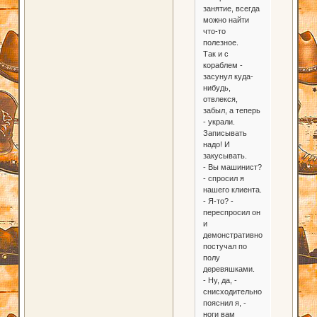
занятие, всегда
можно найти
что-то
полезное.
Так и с
кораблем -
засунул куда-
нибудь,
отвлекся,
забыл, а теперь
- украли.
Записывать
надо! И
закусывать.
- Вы машинист?
- спросил я
нашего клиента.
- Я-то? -
переспросил он
и
демонстративно
постучал по
полу
деревяшками.
- Ну, да, -
снисходительно
пояснил я, -
ноги вам