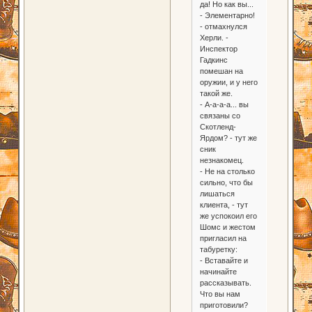
да! Но как вы...
- Элементарно!
- отмахнулся
Херли. -
Инспектор
Гадкинс
помешан на
оружии, и у него
такой же.
- А-а-а-а... вы
связаны со
Скотленд-
Ярдом? - тут же
сник
незнакомец.
- Не на столько
сильно, что бы
лишаться
клиента, - тут
же успокоил его
Шомс и жестом
пригласил на
табуретку:
- Вставайте и
начинайте
рассказывать.
Что вы нам
приготовили?