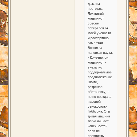
даже на
протезах.
Лохматый
машинист
совсем
потерялся от
моей учености
и растерянно
замолчал.
Возникла
неловкая пауза.
- Конечно, он
машинист, -
внезапно
поддержал мое
предположение
Шомс,
разряжая
обстановку, -
но не поезда, а
паровой
сенокосилки
Гиббсона. Эта
дикая машина
легко лишает
конечностей,
если не
проявлять