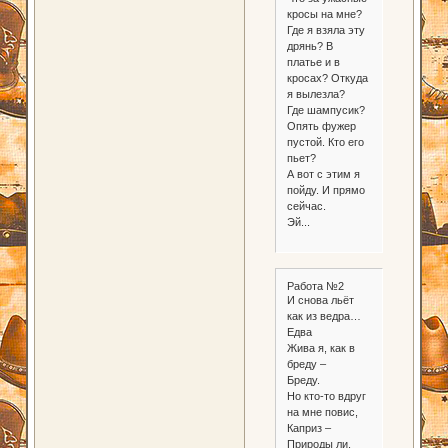
кросы на мне?
Где я взяла эту
дрянь? В
платье и в
кросах? Откуда
я вылезла?
Где шампусик?
Опять фужер
пустой. Кто его
пьет?
А вот с этим я
пойду. И прямо
сейчас.
Эй...
Работа №2
И снова льёт
как из ведра…
Едва
Жива я, как в
бреду –
Бреду.
Но кто-то вдруг
на мне повис,
Каприз –
Природы ли,