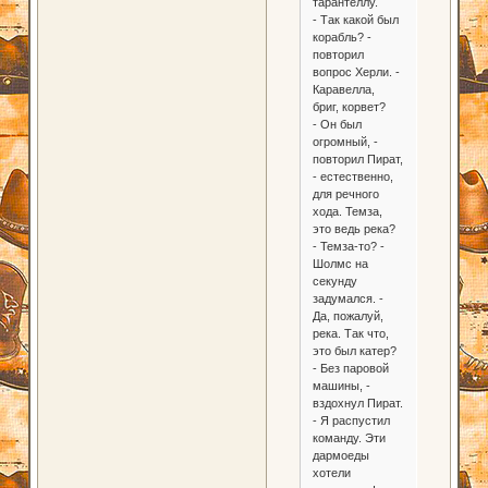
тарантеллу.
- Так какой был
корабль? -
повторил
вопрос Херли. -
Каравелла,
бриг, корвет?
- Он был
огромный, -
повторил Пират,
- естественно,
для речного
хода. Темза,
это ведь река?
- Темза-то? -
Шолмс на
секунду
задумался. -
Да, пожалуй,
река. Так что,
это был катер?
- Без паровой
машины, -
вздохнул Пират.
- Я распустил
команду. Эти
дармоеды
хотели