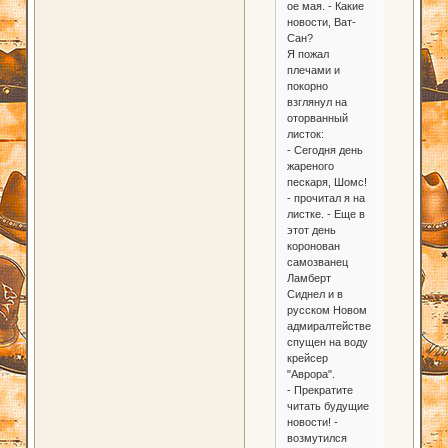
ое мая. - Какие
новости, Ват-
Сан?
Я пожал
плечами и
покорно
взглянул на
оторванный
листок:
- Сегодня день
жареного
пескаря, Шомс!
- прочитал я на
листке. - Еще в
этот день
коронован
самозванец
Ламберт
Сиднел и в
русском Новом
адмиралтействе
спущен на воду
крейсер
"Аврора".
- Прекратите
читать будущие
новости! -
возмутился