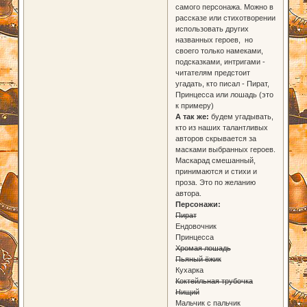
самого персонажа. Можно в
рассказе или стихотворении
использовать других
названных героев, но
своего только намеками,
подсказками, интригами -
читателям предстоит
угадать, кто писал - Пират,
Принцесса или лошадь (это
к примеру)
А так же:
будем угадывать,
кто из наших талантливых
авторов скрывается за
масками выбранных героев.
Маскарад смешанный,
принимаются и стихи и
проза. Это по желанию
автора.
Персонажи:
Пират
Ендовочник
Принцесса
Хромая лошадь
Пьяный ёжик
Кухарка
Коктейльная трубочка
Нищий
Мальчик с пальчик