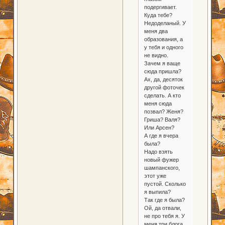
подергивает.
Куда тебе?
Недоделаный. У
меня два
образования, а
у тебя и одного
не видно.
Зачем я ваще
сюда пришла?
Ах, да, десяток
другой фоточек
сделать. А кто
меня сюда
позвал? Женя?
Гриша? Валя?
Или Арсен?
А где я вчера
была?
Надо взять
новый фужер
шампанского,
этот уже
пустой. Сколько
я выпила?
Так где я была?
Ой, да отвали,
не про тебя я. У
меня три блога