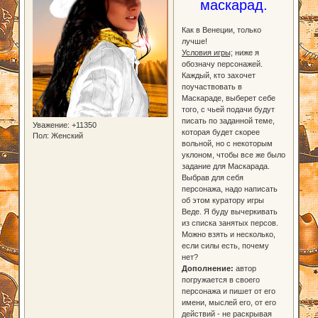
маскарад.
Как в Венеции, только
лучше!
Условия игры;
ниже я
обозначу персонажей.
Каждый, кто захочет
поучаствовать в
Маскараде, выберет себе
того, с чьей подачи будут
писать по заданной теме,
Уважение:
+11350
которая будет скорее
Пол:
Женский
вольной, но с некоторым
уклоном, чтобы все же было
задание для Маскарада.
Выбрав для себя
персонажа, надо написать
об этом куратору игры
Веде. Я буду вычеркивать
из списка занятых персов.
Можно взять и несколько,
если силы есть, почему
нет?
Дополнение:
автор
погружается в своего
персонажа и пишет от его
имени, мыслей его, от его
действий - не раскрывая