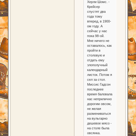
Херли Шомс. -
Крейсер
спустят два
года тому
вперед, в 1900-
ом году. А
сейчас у нас
пока 98-ой.
Мне ничего не
оставалось, как
пройти в
столовую и
отдать ему
злополучный
календарный
листок. Потом я
сел за стол.
Миссис Гадсон
последнее
время баловала
нас неприлично
дорогим овсом,
не желая
размениваться
на вульгарно
дешевое мясо -
на столе была
овсянка.