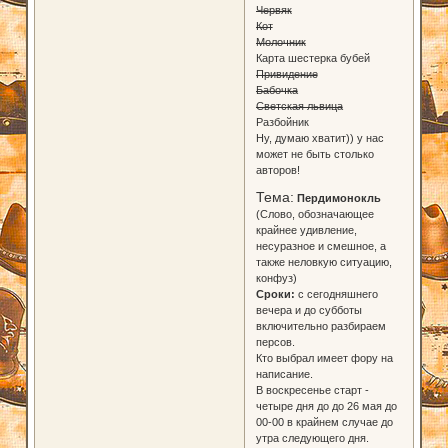
Червяк
Кот
Молочник
Карта шестерка бубей
Привидение
Бабочка
Светская львица
Разбойник
Ну, думаю хватит)) у нас
может не быть столько
авторов!
Тема:
Пердимонокль
(Слово, обозначающее
крайнее удивление,
несуразное и смешное, а
также неловкую ситуацию,
конфуз)
Сроки:
с сегодняшнего
вечера и до субботы
включительно разбираем
персов.
Кто выбрал имеет фору на
написание.
В воскресенье старт -
четыре дня до до 26 мая до
00-00 в крайнем случае до
утра следующего дня.