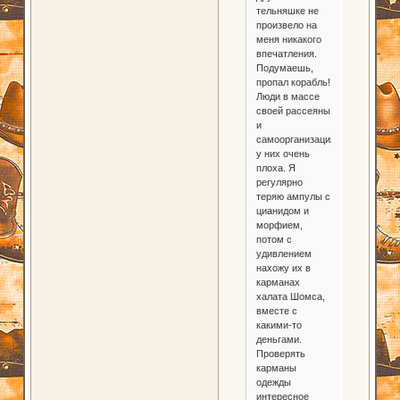
тельняшке не
произвело на
меня никакого
впечатления.
Подумаешь,
пропал корабль!
Люди в массе
своей рассеяны
и
самоорганизация
у них очень
плоха. Я
регулярно
теряю ампулы с
цианидом и
морфием,
потом с
удивлением
нахожу их в
карманах
халата Шомса,
вместе с
какими-то
деньгами.
Проверять
карманы
одежды
интересное