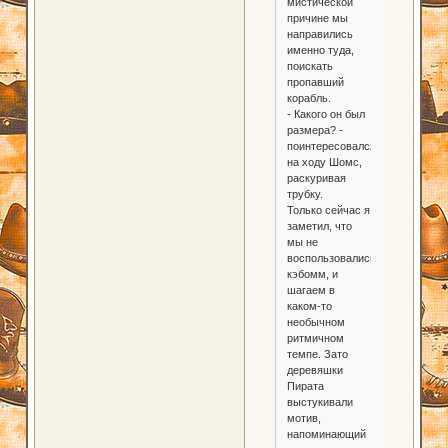
мистической
причине мы
направились
именно туда,
поискать
пропавший
корабль.
- Какого он был
размера? -
поинтересовался
на ходу Шомс,
раскуривая
трубку.
Только сейчас я
заметил, что
мы не
воспользовались
кэбомм, и
шагаем в
каком-то
необычном
ритмичном
темпе. Зато
деревяшки
Пирата
выстукивали
мотив,
напоминающий