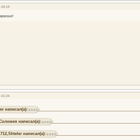
:20:15
гармоше!
:21:24
er написал(а):
Соломея написал(а):
712,Shteler написал(а):