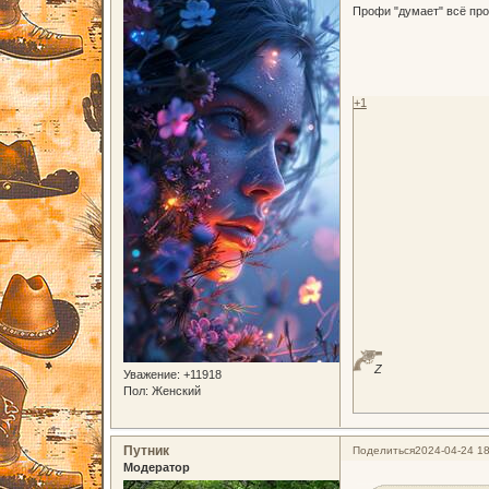
Профи "думает" всё про
+1
Z
Уважение:
+11918
Пол:
Женский
Путник
Поделиться
2024-04-24 18
Модератор