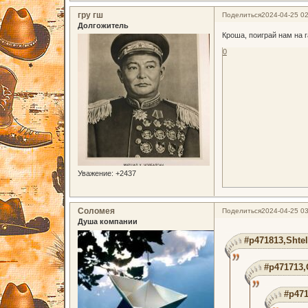
гру гш
Поделиться
2024-04-25 02
Долгожитель
Кроша, поиграй нам на 
0
Уважение:
+2437
Соломея
Поделиться
2024-04-25 03
Душа компании
#p471813,Shtel
#p471713,
#p471