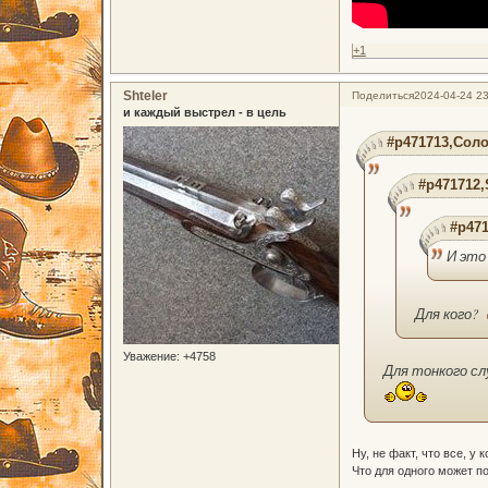
+1
Shteler
Поделиться
2024-04-24 23
и каждый выстрел - в цель
#p471713,Соло
#p471712,
#p471
И это
Для кого?
Уважение:
+4758
Для тонкого сл
Ну, не факт, что все, у 
Что для одного может по