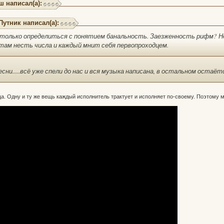
ш написал(а):
Путник написал(а):
только определиться с понятием банальность. Заезженность рифм? Но в
ам несть числа и каждый мнит себя первопроходцем.
есни.....всё уже спели до нас и вся музыка написана, в остальном оста
а. Одну и ту же вещь каждый исполнитель трактует и исполняет по-своему. Поэтому м