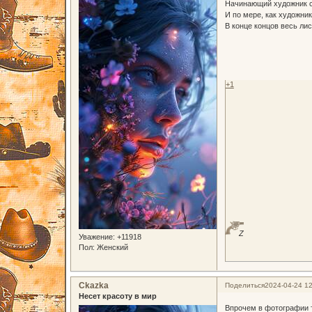
Начинающий художник сн
И по мере, как художник,
В конце концов весь ли
+1
Z
Уважение:
+11918
Пол:
Женский
Ckazka
Поделиться
2024-04-24 12
Несет красоту в мир
Впрочем в фотографии т