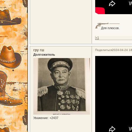
Для плюсов.
+1
гру гш
Поделиться
2024-04-24 18
Долгожитель
Уважение:
+2437