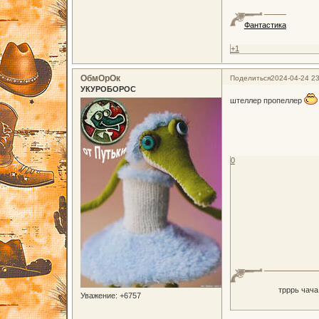
Фантастика
+1
ОбмОрОк
Поделиться
2024-04-24 23
УКУРОБОРОС
штеллер пропеллер
0
трррь чача
Уважение:
+6757