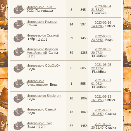
2023-04-04
Интервью с Тейр —
8
345
21:58:29
2022
Полгепарда
Пчёлочка
Интервью с Иваном
2023-02-16
14
397
Санна
14:43:06
Shteler
Интервью со Сказкой
2022-08-05
89
1455
Тэйр
[
1
2
3
]
23:38:51
Веда
Интервью с Федорой
2022-01-05
Михайловной
Санна
39
1363
20:27:34
[
1
2
]
PlushBear
2021-06-25
Интервью с ОбмОрОк
8
665
22:13:52
Веда
PlushBear
2021-05-31
Интервью с
1
555
01:06:24
Александером
Веда
PlushBear
Интервью со Shtelerom
2021-05-13
10
1007
Веда
16:01:53
Shteler
Интервью с Санной
2021-03-07
13
1049
Веда
15:03:59
Скаzka
Интервью с Тэйр
2021-03-05
37
1458
Веда
[
1
2
]
20:31:40
Скаzka