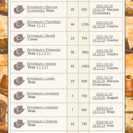
2021-02-28
Интервью с Marysia
25
815
16:51:39
Marysia
Oczkowska
Веда
Oczkowska
Интервью с PlushBear
2021-02-28
46
1705
Веда
[
1
2
]
16:39:58
Скаzka
Интервью с Ведой
2021-02-28
13
754
Санна
14:37:03
Скаzka
Интервью с Юджином
2021-02-28
95
2961
Веда
[
1
2
3
4
]
14:28:22
Скаzka
Интервью с pinokio
2021-02-28
60
2353
Веда
[
1
2
3
]
14:17:17
Скаzka
2021-01-19
Интервью с Logan
19
818
00:31:20
Marysia
Веда
Oczkowska
Интервью с Андреем
2019-11-29
3
700
Веда
13:29:05
Андрей
Интервью с hardsign
2019-04-24
7
661
Веда
14:57:22
Веда
Интервью с Олегом
2018-06-14
16
742
Веда
16:05:13
Олег