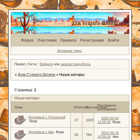
Форум
Участники
Правила
Регистрация
Войти
Активные темы
Привет, Гость!
Войдите
или
зарегистрируйтесь
.
»
Дом Старого Шляпа
»
Наши авторы
Страница:
1
Наши авторы
Последнее
Тема
Ответов
Просмотров
сообщение
Интервью с Пчелочкой
2025-02-04
17
1023
Веда
12:20:29
Веда
Интервью с Ави
Веда
2024-08-16
10
764
10:59:24
Ави