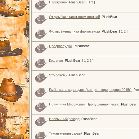
Парктроник
PlushBear
[
1
2
]
От улыбки станет всем светлей
PlushBear
Фильтр (ненаучная фантастика)
PlushBear
[
1
2
]
Предрассудки
PlushBear
Кошачье
PlushBear
[
1
2
3
]
Что почем?
PlushBear
Рыбалка на карандаш. (кантри-стори, версия 2015г)
Plu
По пути на Миссисипи. Пропущенная глава.
PlushBear
Необычный рекорд
PlushBear
Туман меняет людей
PlushBear