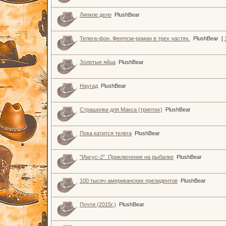
Липкое дело
PlushBear
Телега-фон. Фентези-роман в трех частях.
PlushBear
[
Золотые яйца
PlushBear
Наугад
PlushBear
Страшилки для Макса (триптих)
PlushBear
Пока катится телега
PlushBear
"Иисус-2". Приключение на рыбалке
PlushBear
100 тысяч американских президентов
PlushBear
Почти (2015г.)
PlushBear