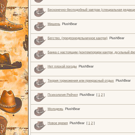
Бесконечно-бесподобный завтрак (специальная редакция
Мишень
PlushBear
Бегство. (предпонедельничное кантри)
PlushBear
Банка с настоящим (контемпорари кантри, дуэльный фе
Нет плохой погоды
PlushBear
Теория торможения или прекрасный отдых
PlushBear
Психология Рейчел
PlushBear
[
1
2
]
Молодежь
PlushBear
Новое время
PlushBear
[
1
2
]