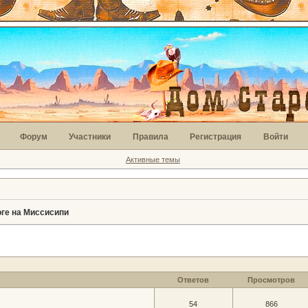
Форум
Участники
Правила
Регистрация
Войти
Активные темы
оге на Миссисипи
Ответов
Просмотров
54
866