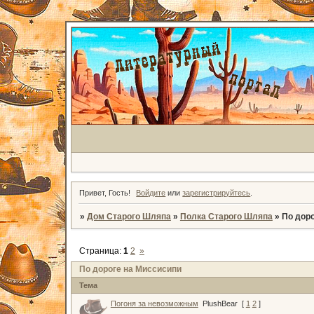
Привет, Гость!
Войдите
или
зарегистрируйтесь
.
»
Дом Старого Шляпа
»
Полка Старого Шляпа
»
По дор
Страница:
1
2
»
По дороге на Миссисипи
Тема
Погоня за невозможным
PlushBear
[
1
2
]