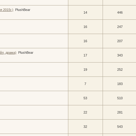
 2015г.)
PlushBear
14
446
16
247
16
207
йл, драма)
PlushBear
17
343
19
252
7
183
53
510
22
281
32
543