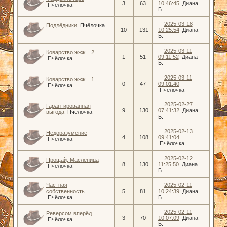
3
63
10:46:45
Диана
Пчёлочка
Б.
2025-03-18
Подлёдники
Пчёлочка
10
131
10:25:54
Диана
Б.
2025-03-11
Коварство жжж... 2
1
51
09:11:52
Диана
Пчёлочка
Б.
2025-03-11
Коварство жжж... 1
0
47
09:01:40
Пчёлочка
Пчёлочка
2025-02-27
Гарантированная
9
130
07:41:32
Диана
выгода
Пчёлочка
Б.
2025-02-13
Недоразумение
4
108
09:41:04
Пчёлочка
Пчёлочка
2025-02-12
Прощай, Масленица
8
130
11:25:50
Диана
Пчёлочка
Б.
Частная
2025-02-11
собственность
5
81
10:24:39
Диана
Пчёлочка
Б.
2025-02-11
Реверсом вперёд
3
70
10:07:09
Диана
Пчёлочка
Б.