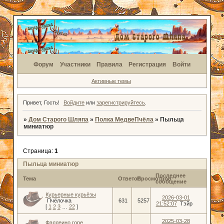
Форум
Участники
Правила
Регистрация
Войти
Активные темы
Привет, Гость!
Войдите
или
зарегистрируйтесь
.
»
Дом Старого Шляпа
»
Полка МедвеПчёла
»
Пыльца
миниатюр
Страница:
1
Пыльца миниатюр
Последнее
Тема
Ответов
Просмотров
сообщение
Курьерные курьёзы
2026-03-01
Пчёлочка
631
5257
21:52:07
Тэйр
[
1
2
3
…
22
]
2025-03-28
Фаддеино горе