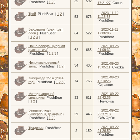
35
592
PlushBear
[
1
2
]
17:21:27
Санна
2023-11-12
Трой
PlushBear
[
1
2
]
53
676
11:18:53
PlushBear
Бандероль (фант. дет.
2023-11-11
боев.)
PlushBear
64
522
17:06:06
[
1
2
3
]
PlushBear
Наша победа (нуарная
2021-09-25
фантастика)
62
665
21:09:32
PlushBear
[
1
2
3
]
PlushBear
Неприкосновенный
2021-09-23
34
435
запас
PlushBear
[
1
2
]
13:05:11
Скаzka
2021-09-23
Кибериада 2514 (2014
74
766
12:10:25
год)
PlushBear
[
1
2
3
]
Странник
Метод народной
2021-09-22
медицины
PlushBear
33
611
22:42:36
[
1
2
]
Пчёлочка
Бывшие люди
2021-09-22
(киберпанк, декаданс)
39
445
22:37:18
PlushBear
[
1
2
]
ОбмОрОк
2021-09-22
Традиции
PlushBear
2
150
21:26:50
PlushBear