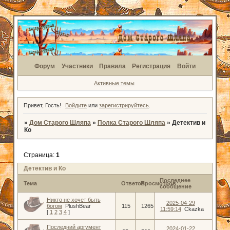
Форум
Участники
Правила
Регистрация
Войти
Активные темы
Привет, Гость!
Войдите
или
зарегистрируйтесь
.
»
Дом Старого Шляпа
»
Полка Старого Шляпа
»
Детектив и
Ко
Страница:
1
Детектив и Ко
Последнее
Тема
Ответов
Просмотров
сообщение
Никто не хочет быть
2025-04-29
богом
PlushBear
115
1265
11:59:14
Ckazka
[
1
2
3
4
]
Последний аргумент
2024-01-22