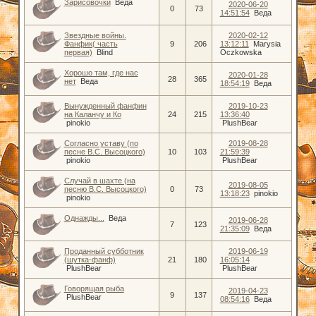
Зарисовочки
Веда
2020-06-20
0
73
14:51:54
Веда
Звездные войны.
2020-02-12
Фанфик( часть
9
206
13:12:11
Marysia
первая)
Blind
Oczkowska
Хорошо там, где нас
2020-01-28
28
365
нет
Веда
18:54:19
Веда
Вынужденный фанфин
2019-10-23
на Каланчу и Ко
24
215
13:36:40
pinokio
PlushBear
Согласно уставу (по
2019-08-28
песне В.С. Высоцкого)
10
103
21:59:39
pinokio
PlushBear
Случай в шахте (на
2019-08-05
песню В.С. Высоцкого)
0
73
13:18:23
pinokio
pinokio
Однажды...
Веда
2019-06-28
7
123
21:35:09
Веда
Проданный субботник
2019-06-19
(шутка-фанф)
21
180
16:05:14
PlushBear
PlushBear
Говорящая рыба
2019-04-23
9
137
PlushBear
08:54:16
Веда