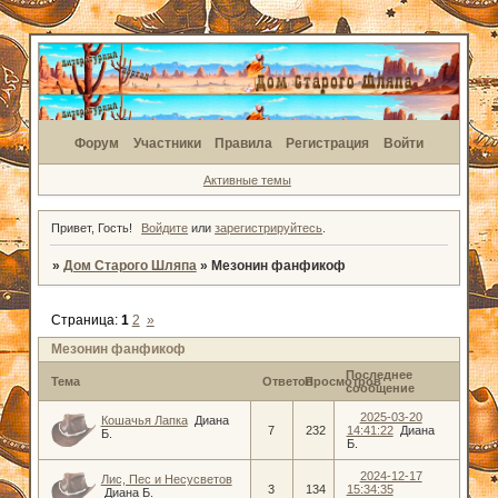
Форум
Участники
Правила
Регистрация
Войти
Активные темы
Привет, Гость!
Войдите
или
зарегистрируйтесь
.
»
Дом Старого Шляпа
»
Мезонин фанфикоф
Страница:
1
2
»
Мезонин фанфикоф
Последнее
Тема
Ответов
Просмотров
сообщение
2025-03-20
Кошачья Лапка
Диана
7
232
14:41:22
Диана
Б.
Б.
2024-12-17
Лис, Пес и Несусветов
3
134
15:34:35
Диана Б.