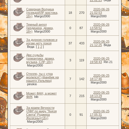
Северная Волчица
2020-06-26
(псевдоИЛР, мистика,
18
270
21:02:53
18+)
Margo2000
Margo2000
Темный ангел
2020-06-26
(медицина, драма,
0
87
13:58:52
18+)
Margo2000
Margo2000
За дурною головою и
2020-06-25
ногам нету покоя
37
433
21:12:25
Веда
Веда
[
1
2
]
Две судьбы
(романтика, драма,
2020-06-25
3
119
музыка, СЛР, 18+)
19:58:43
Rin 21
Margo2000
Отелло, ты с утра
2020-06-25
молился? (фанфик на
7
142
18:17:46
нашего Уильяма)
Margo2000
pinokio
2020-06-25
Может ФАН, а может
7
215
18:13:29
ФИК
bib
Margo2000
За краем Вечности
(ЛФР по миру "Князя
2020-06-25
Света" Роджера
0
91
17:05:31
Желязны)(18+)
Margo2000
Margo2000