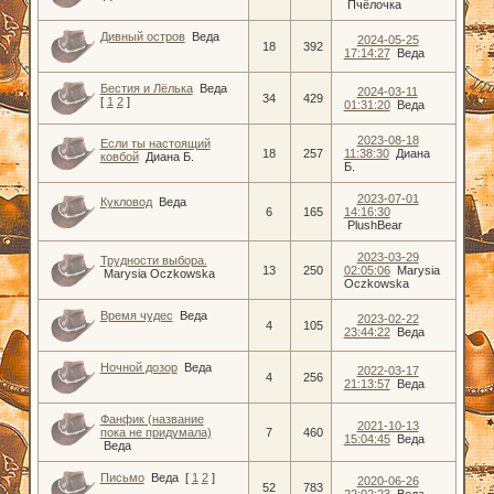
Пчёлочка
Дивный остров
Веда
2024-05-25
18
392
17:14:27
Веда
Бестия и Лёлька
Веда
2024-03-11
34
429
[
1
2
]
01:31:20
Веда
2023-08-18
Если ты настоящий
18
257
11:38:30
Диана
ковбой
Диана Б.
Б.
2023-07-01
Кукловод
Веда
6
165
14:16:30
PlushBear
2023-03-29
Трудности выбора.
13
250
02:05:06
Marysia
Marysia Oczkowska
Oczkowska
Время чудес
Веда
2023-02-22
4
105
23:44:22
Веда
Ночной дозор
Веда
2022-03-17
4
256
21:13:57
Веда
Фанфик (название
2021-10-13
пока не придумала)
7
460
15:04:45
Веда
Веда
Письмо
Веда
[
1
2
]
2020-06-26
52
783
22:02:23
Веда