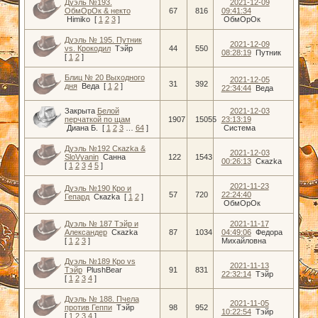
Дуэль №193.
2021-12-09
ОбмОрОк & некто
67
816
09:41:34
Himiko
[
1
2
3
]
ОбмОрОк
Дуэль № 195. Путник
2021-12-09
vs. Крокодил
Тэйр
44
550
08:28:19
Путник
[
1
2
]
Блиц № 20 Выходного
2021-12-05
31
392
дня
Веда
[
1
2
]
22:34:44
Веда
Закрыта
Белой
2021-12-03
перчаткой по щам
1907
15055
23:13:19
Диана Б.
[
1
2
3
…
64
]
Система
Дуэль №192 Скаzka &
2021-12-03
SloVyanin
Санна
122
1543
00:26:13
Скаzka
[
1
2
3
4
5
]
2021-11-23
Дуэль №190 Кро и
57
720
22:24:40
Гепард
Скаzka
[
1
2
]
ОбмОрОк
Дуэль № 187 Тэйр и
2021-11-17
Александер
Скаzka
87
1034
04:49:06
Федора
[
1
2
3
]
Михайловна
Дуэль №189 Кро vs
2021-11-13
Тэйр
PlushBear
91
831
22:32:14
Тэйр
[
1
2
3
4
]
Дуэль № 188. Пчела
2021-11-05
против Геппи
Тэйр
98
952
10:22:54
Тэйр
[
1
2
3
4
]