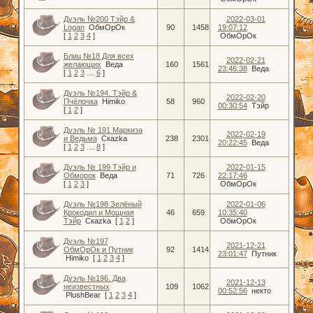
Дуэль №200 Тэйр &
2022-03-01
Logan
ОбмОрОк
90
1458
19:07:12
[
1
2
3
4
]
ОбмОрОк
Блиц №18 Для всех
2022-02-21
желающих
Веда
160
1561
23:46:38
Веда
[
1
2
3
…
6
]
Дуэль №194. Тэйр &
2022-02-20
Пчёлочка
Himiko
58
960
00:30:54
Тэйр
[
1
2
]
Дуэль № 191 Маркиза
2022-02-19
и Ведьма
Скаzka
238
2301
20:22:45
Веда
[
1
2
3
…
8
]
Дуэль № 199 Тэйр и
2022-01-15
Обморок
Веда
71
726
22:17:46
[
1
2
3
]
ОбмОрОк
Дуэль №198 Зелёный
2022-01-06
Крокодил и Мощная
46
659
10:35:40
Тэйр
Скаzka
[
1
2
]
ОбмОрОк
Дуэль №197
2021-12-21
ОбмОрОк и Путник
92
1414
23:01:47
Путник
Himiko
[
1
2
3
4
]
Дуэль №196. Два
2021-12-13
неизвестных
109
1062
00:52:56
некто
PlushBear
[
1
2
3
4
]