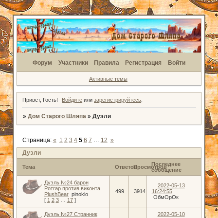
Форум
Участники
Правила
Регистрация
Войти
Активные темы
Привет, Гость!
Войдите
или
зарегистрируйтесь
.
»
Дом Старого Шляпа
»
Дуэли
Страница:
«
1
2
3
4
5
6
7
…
12
»
Дуэли
Последнее
Тема
Ответов
Просмотров
сообщение
Дуэль №24 барон
2022-05-13
Ротгар против виконта
499
3914
16:24:55
PlushBear
pinokio
ОбмОрОк
[
1
2
3
…
17
]
Дуэль №27 Странник
2022-05-10