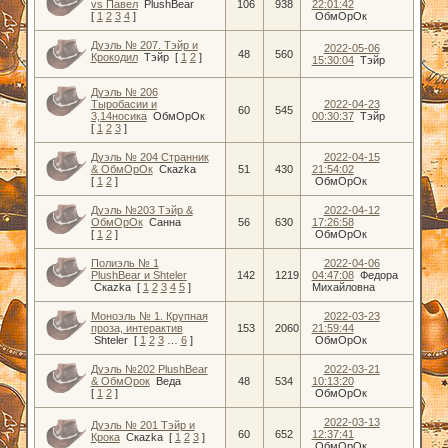
vs Павел
PlushBear
106
938
22:01:42
[
1
2
3
4
]
ОбмОрОк
Дуэль № 207. Тэйр и
2022-05-06
48
560
Крокодил
Тэйр
[
1
2
]
15:30:04
Тэйр
Дуэль № 206
Тыробасии и
2022-04-23
60
545
3,14носика
ОбмОрОк
00:30:37
Тэйр
[
1
2
3
]
Дуэль № 204 Странник
2022-04-15
& ОбмОрОк
Скаzka
51
430
21:54:02
[
1
2
]
ОбмОрОк
Дуэль №203 Тэйр &
2022-04-12
ОбмОрОк
Санна
56
630
17:26:58
[
1
2
]
ОбмОрОк
Полиэль № 1
2022-04-06
PlushBear и Shteler
142
1219
04:47:08
Федора
Скаzka
[
1
2
3
4
5
]
Михайловна
Моноэль № 1. Крупная
2022-03-23
проза, интерактив
153
2060
21:59:44
Shteler
[
1
2
3
…
6
]
ОбмОрОк
Дуэль №202 PlushBear
2022-03-21
& ОбмОрок
Веда
48
534
10:13:20
[
1
2
]
ОбмОрОк
2022-03-13
Дуэль № 201 Тэйр и
60
652
12:37:41
Крока
Скаzka
[
1
2
3
]
ОбмОрОк