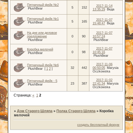
Пятничный фейк №2
2017-11-14
5
152
PlushBear
13:35:29
Веда
Пятничный фейк №1
2017-11-07
5
165
PlushBear
15:48:47
Веда
На дне или деловое
2017-11-07
предложение
0
90
10:57:24
PlushBear
PlushBear
2017-11-07
Коробка мелочей
0
98
10:45:16
PlushBear
PlushBear
2017-11-06
Пятничный фейк №6
32
442
00:50:05
Marysia
PlushBear
[
1
2
]
Oczkowska
2017-11-02
Пятничный фейк - 5
23
387
22:41:34
Marysia
PlushBear
Oczkowska
Страница:
«
1
2
»
Дом Старого Шляпа
»
Полка Старого Шляпа
»
Коробка
мелочей
создать бесплатный форум