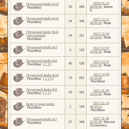
2018-01-12
Пятничный фейк №14
16
285
08:59:56
Диана
PlushBear
Б.
Пятничный фейк №12
2017-12-17
24
346
PlushBear
08:43:35
Веда
Пятничный фейк №11
2017-12-10
(запоздалый)
24
311
18:16:53
Веда
PlushBear
Пятничный фейк №3
2017-12-07
3
132
PlushBear
19:02:00
Веда
Пятничный фейк №8
2017-12-07
46
538
PlushBear
[
1
2
]
15:07:55
Веда
2017-12-03
Пятничный фейк №10
73
831
22:10:30
PlushBear
[
1
2
3
]
PlushBear
Пятничный фейк №9
2017-11-26
33
441
PlushBear
[
1
2
]
23:33:30
Веда
2017-11-24
Билет в один конец
2
104
09:33:13
PlushBear
PlushBear
2017-11-16
Пятничный фейк №7
27
346
22:42:48
Marysia
PlushBear
Oczkowska