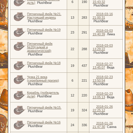
6
190
15:43:32
дуль)
PlushBear
PlushBear
Пятничный фейк №21.
2018-03-16
Настоящий индеец
13
283
21:00:31
PlushBear
PlushBear
Пятничный фейк №19
2018-03-03
23
291
PlushBear
15:40:39
Лима
Пятничный фейк
2018-03-03
№20(гадкий и
22
288
13:29:22
драматический)
PlushBear
PlushBear
Пятничный фейк №18
2018-02-27
19
437
PlushBear
13:45:07
Веда
Чума 21 века
2018-02-23
(серебряный призер)
6
221
13:50:54
PlushBear
PlushBear
Корабль (победитель
2018-02-23
12
220
дули)
PlushBear
13:05:13
Веда
2018-01-26
Пятничный фейк №15.
19
324
22:25:12
PlushBear
PlushBear
Пятничный фейк №16
2018-01-26
24
336
PlushBear
21:47:30
Санна