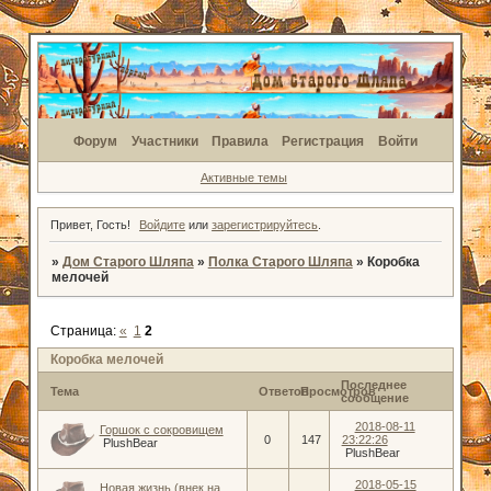
Форум
Участники
Правила
Регистрация
Войти
Активные темы
Привет, Гость!
Войдите
или
зарегистрируйтесь
.
»
Дом Старого Шляпа
»
Полка Старого Шляпа
»
Коробка
мелочей
Страница:
«
1
2
Коробка мелочей
Последнее
Тема
Ответов
Просмотров
сообщение
2018-08-11
Горшок с сокровищем
0
147
23:22:26
PlushBear
PlushBear
2018-05-15
Новая жизнь (внек на